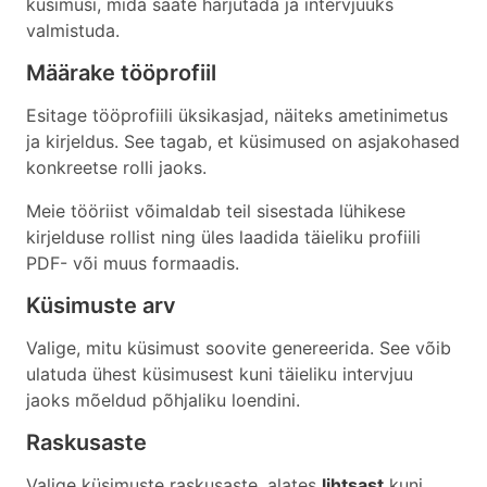
küsimusi, mida saate harjutada ja intervjuuks
valmistuda.
Määrake tööprofiil
Esitage tööprofiili üksikasjad, näiteks ametinimetus
ja kirjeldus. See tagab, et küsimused on asjakohased
konkreetse rolli jaoks.
Meie tööriist võimaldab teil sisestada lühikese
kirjelduse rollist ning üles laadida täieliku profiili
PDF- või muus formaadis.
Küsimuste arv
Valige, mitu küsimust soovite genereerida. See võib
ulatuda ühest küsimusest kuni täieliku intervjuu
jaoks mõeldud põhjaliku loendini.
Raskusaste
Valige küsimuste raskusaste, alates
lihtsast
kuni