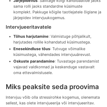
Järjepidevus
: Säilitage kõigi kandidaatide jaoks
sama rolli jaoks standardne küsimuste
komplekt. Pakkuge kõigile taotlejatele õiglane ja
järjepidev intervjuukogemus.
Intervjueeritavatele
Tõhus harjutamine
: Valmistuge põhjalikult,
harjutades rollile kohandatud küsimustega.
Enesekindluse tõus
: Tutvuge võimalike
küsimustega, vähendades intervjuuärevust.
Oskuste parandamine
: Tuvastage parendamist
vajavad valdkonnad ja keskenduge vastavalt
oma ettevalmistusele.
Miks peaksite seda proovima
Intervjuu võib olla stressirohke kogemus, olenemata
sellest, kas olete intervjueerija või intervjueeritav.