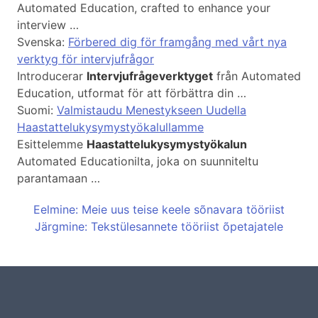
Automated Education, crafted to enhance your
interview …
Svenska:
Förbered dig för framgång med vårt nya
verktyg för intervjufrågor
Introducerar
Intervjufrågeverktyget
från Automated
Education, utformat för att förbättra din …
Suomi:
Valmistaudu Menestykseen Uudella
Haastattelukysymystyökalullamme
Esittelemme
Haastattelukysymystyökalun
Automated Educationilta, joka on suunniteltu
parantamaan …
Eelmine: Meie uus teise keele sõnavara tööriist
Järgmine: Tekstülesannete tööriist õpetajatele