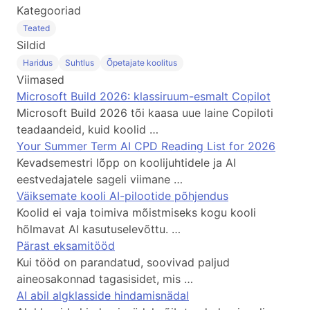
Kategooriad
Teated
Sildid
Haridus
Suhtlus
Õpetajate koolitus
Viimased
Microsoft Build 2026: klassiruum-esmalt Copilot
Microsoft Build 2026 tõi kaasa uue laine Copiloti
teadaandeid, kuid koolid …
Your Summer Term AI CPD Reading List for 2026
Kevadsemestri lõpp on koolijuhtidele ja AI
eestvedajatele sageli viimane …
Väiksemate kooli AI-pilootide põhjendus
Koolid ei vaja toimiva mõistmiseks kogu kooli
hõlmavat AI kasutuselevõttu. …
Pärast eksamitööd
Kui tööd on parandatud, soovivad paljud
aineosakonnad tagasisidet, mis …
AI abil algklasside hindamisnädal