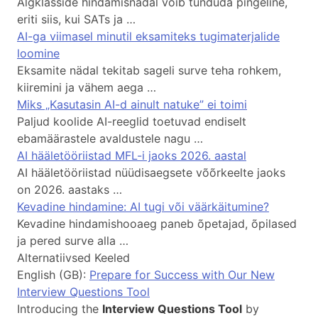
Algklasside hindamisnädal võib tunduda pingeline,
eriti siis, kui SATs ja …
AI-ga viimasel minutil eksamiteks tugimaterjalide
loomine
Eksamite nädal tekitab sageli surve teha rohkem,
kiiremini ja vähem aega …
Miks „Kasutasin AI-d ainult natuke” ei toimi
Paljud koolide AI-reeglid toetuvad endiselt
ebamäärastele avaldustele nagu …
AI hääletööriistad MFL-i jaoks 2026. aastal
AI hääletööriistad nüüdisaegsete võõrkeelte jaoks
on 2026. aastaks …
Kevadine hindamine: AI tugi või väärkäitumine?
Kevadine hindamishooaeg paneb õpetajad, õpilased
ja pered surve alla …
Alternatiivsed Keeled
English (GB):
Prepare for Success with Our New
Interview Questions Tool
Introducing the
Interview Questions Tool
by