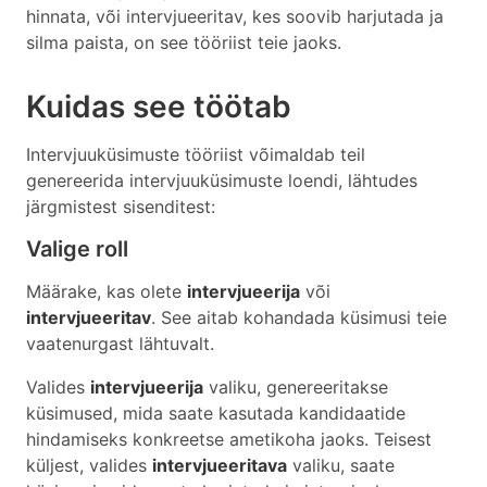
hinnata, või intervjueeritav, kes soovib harjutada ja
silma paista, on see tööriist teie jaoks.
Kuidas see töötab
Intervjuuküsimuste tööriist võimaldab teil
genereerida intervjuuküsimuste loendi, lähtudes
järgmistest sisenditest:
Valige roll
Määrake, kas olete
intervjueerija
või
intervjueeritav
. See aitab kohandada küsimusi teie
vaatenurgast lähtuvalt.
Valides
intervjueerija
valiku, genereeritakse
küsimused, mida saate kasutada kandidaatide
hindamiseks konkreetse ametikoha jaoks. Teisest
küljest, valides
intervjueeritava
valiku, saate