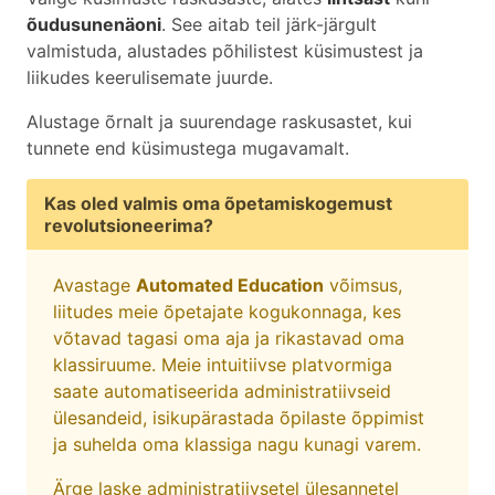
õudusunenäoni
. See aitab teil järk-järgult
valmistuda, alustades põhilistest küsimustest ja
liikudes keerulisemate juurde.
Alustage õrnalt ja suurendage raskusastet, kui
tunnete end küsimustega mugavamalt.
Kas oled valmis oma õpetamiskogemust
revolutsioneerima?
Avastage
Automated Education
võimsus,
liitudes meie õpetajate kogukonnaga, kes
võtavad tagasi oma aja ja rikastavad oma
klassiruume. Meie intuitiivse platvormiga
saate automatiseerida administratiivseid
ülesandeid, isikupärastada õpilaste õppimist
ja suhelda oma klassiga nagu kunagi varem.
Ärge laske administratiivsetel ülesannetel