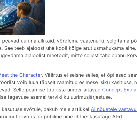
 peavad uurima allikaid, võrdlema vaatenurki, selgitama põh
a. See teeb ajaloost ühe kooli kõige arutlusmahukama aine. 
ugevdama ajaloolist meetodit, mitte sellest tähelepanu kõr
eet the Character
. Väärtus ei seisne selles, et õpilased sa
tööriist võib luua täpselt raamitud esimese isiku käsitluse, 
tlevad. Selle peamise tööriista ümber aitavad
Concept Expla
se tegevuse asemel tervikliku uurimusjärjestuse.
e kasutuselevõtule, pakub meie artikkel
AI nõuetele vastavu
iruumi töövoos on põhiline nihe lihtne: kasutage AI-d