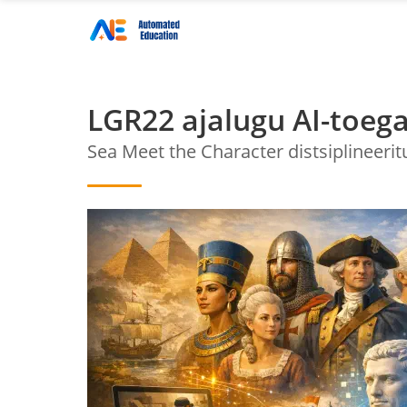
LGR22 ajalugu AI-toega
Sea Meet the Character distsiplineer