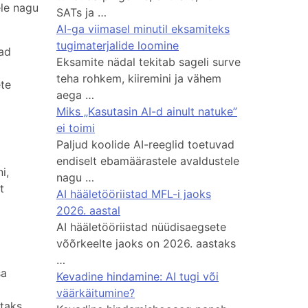
ele nagu
SATs ja …
AI-ga viimasel minutil eksamiteks
tugimaterjalide loomine
vad
Eksamite nädal tekitab sageli surve
teha rohkem, kiiremini ja vähem
ete
aega …
Miks „Kasutasin AI-d ainult natuke”
ei toimi
Paljud koolide AI-reeglid toetuvad
endiselt ebamäärastele avaldustele
i,
nagu …
t
AI hääletööriistad MFL-i jaoks
2026. aastal
AI hääletööriistad nüüdisaegsete
võõrkeelte jaoks on 2026. aastaks
…
sa
Kevadine hindamine: AI tugi või
väärkäitumine?
taks,