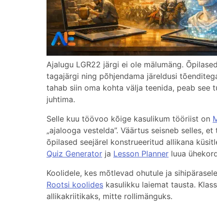
Ajalugu LGR22 järgi ei ole mälumäng. Õpilased
tagajärgi ning põhjendama järeldusi tõenditeg
tahab siin oma kohta välja teenida, peab see t
juhtima.
Selle kuu töövoo kõige kasulikum tööriist on
M
„ajalooga vestelda”. Väärtus seisneb selles, et 
õpilased seejärel konstrueeritud allikana küsi
Quiz Generator
ja
Lesson Planner
luua ühekord
Koolidele, kes mõtlevad ohutule ja sihipärasel
Rootsi koolides
kasulikku laiemat tausta. Klass
allikakriitikaks, mitte rollimänguks.