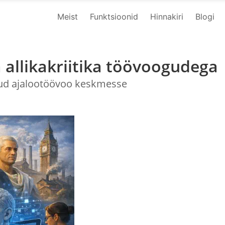
Meist
Funktsioonid
Hinnakiri
Blogi
 allikakriitika töövoogudega
itud ajalootöövoo keskmesse