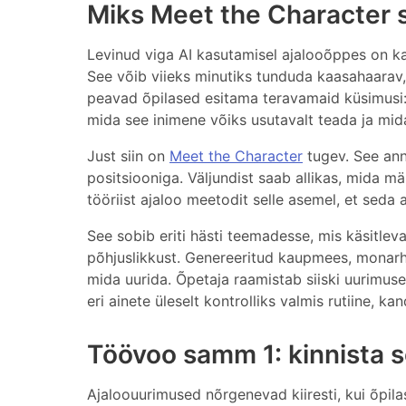
Miks Meet the Character so
Levinud viga AI kasutamisel ajalooõppes on ka
See võib viieks minutiks tunduda kaasahaarav,
peavad õpilased esitama teravamaid küsimusi: m
mida see inimene võiks usutavalt teada ja mida 
Just siin on
Meet the Character
tugev. See anna
positsiooniga. Väljundist saab allikas, mida mä
tööriist ajaloo meetodit selle asemel, et seda
See sobib eriti hästi teemadesse, mis käsitleva
põhjuslikkust. Genereeritud kaupmees, monarh,
mida uurida. Õpetaja raamistab siiski uurimuse,
eri ainete üleselt kontrolliks valmis rutiine, k
Töövoo samm 1: kinnista 
Ajaloouurimused nõrgenevad kiiresti, kui õpil