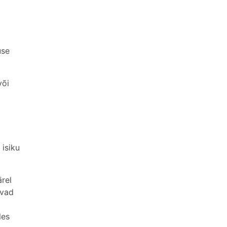
use
või
 isiku
ärel
evad
les