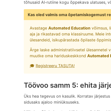
tõhusaid AI-rutiine kogu õppekava ulatuses, võ
Kas oled valmis oma õpetamiskogemust re
Avastage
Automated Education
võimsus, l
aja ja rikastavad oma klassiruume. Meie int
ülesandeid, isikupärastada õpilaste õppimi
Ärge laske administratiivsetel ülesannetel 
muutke oma hariduskeskkond
Automated 
🎓
Registreeru TASUTA!
Töövoo samm 5: ehita järj
Üks hea tegevus on kasulik. Korratav järjestu
sidusaks ajaloo miniüksuseks.