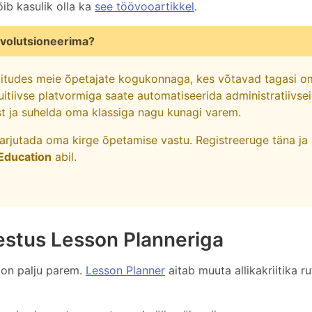
ib kasulik olla ka
see töövooartikkel
.
volutsioneerima?
iitudes meie õpetajate kogukonnaga, kes võtavad tagasi o
uitiivse platvormiga saate automatiseerida administratiivse
st ja suhelda oma klassiga nagu kunagi varem.
varjutada oma kirge õpetamise vastu. Registreeruge täna ja
Education
abil.
estus Lesson Planneriga
s on palju parem.
Lesson Planner
aitab muuta allikakriitika rut