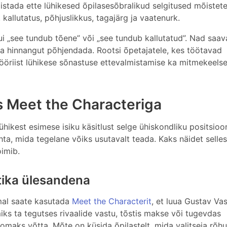
mistada ette lühikesed õpilasesõbralikud selgitused mõistet
 kallutatus, põhjuslikkus, tagajärg ja vaatenurk.
ui „see tundub tõene” või „see tundub kallutatud”. Nad saa
ma hinnangut põhjendada. Rootsi õpetajatele, kes töötavad
ööriist lühikese sõnastuse ettevalmistamise ka mitmekeels
s Meet the Characteriga
lühikest esimese isiku käsitlust selge ühiskondliku positsioon
hta, mida tegelane võiks usutavalt teada. Kaks näidet selles
oimib.
itika ülesandena
emal saate kasutada
Meet the Characterit
, et luua Gustav Va
 miks ta tegutses rivaalide vastu, tõstis makse või tugevdas
omaks võtta. Mõte on küsida õpilastelt, mida valitseja rõhu