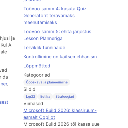
Töövoo samm 4: kasuta Quiz
Generatorit teravamaks
meenutamiseks
Töövoo samm 5: ehita järjestus
jusi ja
Lesson Planneriga
Kui AI
Terviklik tunninäide
vale
Kontrollimine on kaitsemehhanism
Lõppmõtted
avad
Kategooriad
mida
Õppekava ja planeerimine
iner
,
Sildid
Lgr22
Eetika
Strateegiad
sest
Viimased
Microsoft Build 2026: klassiruum-
esmalt Copilot
Microsoft Build 2026 tõi kaasa uue