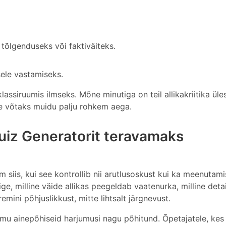
 tõlgenduseks või faktiväiteks.
sele vastamiseks.
lassiruumis ilmseks. Mõne minutiga on teil allikakriitika üle
e võtaks muidu palju rohkem aega.
iz Generatorit teravamaks
siis, kui see kontrollib nii arutlusoskust kui ka meenutamis
sige, milline väide allikas peegeldab vaatenurka, milline deta
remini põhjuslikkust, mitte lihtsalt järgnevust.
mu ainepõhiseid harjumusi nagu põhitund. Õpetajatele, kes