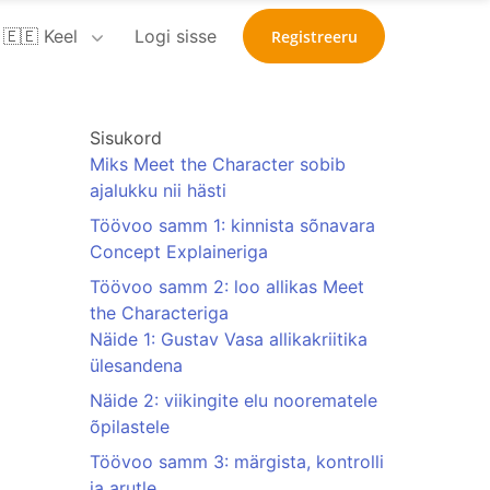
🇪🇪 Keel
Logi sisse
Registreeru
Sisukord
Miks Meet the Character sobib
ajalukku nii hästi
Töövoo samm 1: kinnista sõnavara
Concept Explaineriga
Töövoo samm 2: loo allikas Meet
the Characteriga
Näide 1: Gustav Vasa allikakriitika
ülesandena
Näide 2: viikingite elu noorematele
õpilastele
Töövoo samm 3: märgista, kontrolli
ja arutle