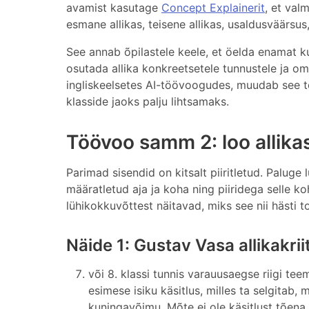
avamist kasutage
Concept Explainerit
, et val
esmane allikas, teisene allikas, usaldusväärsus,
See annab õpilastele keele, et öelda enamat k
osutada allika konkreetsetele tunnustele ja o
ingliskeelsetes AI-töövoogudes, muudab see t
klasside jaoks palju lihtsamaks.
Töövoo samm 2: loo allika
Parimad sisendid on kitsalt piiritletud. Paluge 
määratletud aja ja koha ning piiridega selle ko
lühikokkuvõttest näitavad, miks see nii hästi t
Näide 1: Gustav Vasa allikakri
või 8. klassi tunnis varauusaegse riigi te
esimese isiku käsitlus, milles ta selgitab,
kuningavõimu. Mõte ei ole käsitlust tõena 