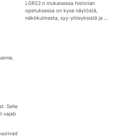
LGR22:n mukaisessa historian
opetuksessa on kyse näytöstä,
näkökulmasta, syy-yhteyksistä ja …
sanne,
t. Selle
il vajab
 uurivad