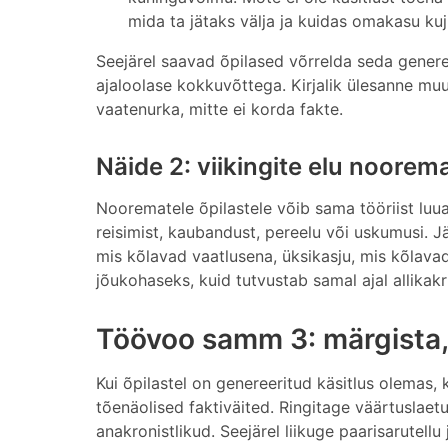
mida ta jätaks välja ja kuidas omakasu kuj
Seejärel saavad õpilased võrrelda seda genereer
ajaloolase kokkuvõttega. Kirjalik ülesanne mu
vaatenurka, mitte ei korda fakte.
Näide 2: viikingite elu noorema
Noorematele õpilastele võib sama tööriist luua 
reisimist, kaubandust, pereelu või uskumusi. Jä
mis kõlavad vaatlusena, üksikasju, mis kõlavad
jõukohaseks, kuid tutvustab samal ajal allikakrii
Töövoo samm 3: märgista, k
Kui õpilastel on genereeritud käsitlus olemas, 
tõenäolised faktiväited. Ringitage väärtuslaet
anakronistlikud. Seejärel liikuge paarisarutellu 