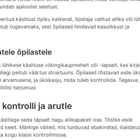
undab ajaloolist seletust.
itud käsitlust õpiku katkendi, õpetaja valitud allika või lü
utub tugevamaks, sest õpilased hindavad kasulikkust ja
tele õpilastele
lühikese käsitluse viikingikaupmehelt või -lapselt, kes kirj
llegi peitub väärtus struktuuris. Õpilased tõstavad esile üks
 arvamusena, ja üksikasju, mida tuleb kontrollida. Tegevus
tilisi harjumusi.
ontrolli ja arutle
käsitlege seda täpselt nagu allikapaketi osa. Tõstke esile
ud keelt. Märkige väited, mis tunduvad ebakindlad, liialdatu
ja kogu klassi kontrollimisse.