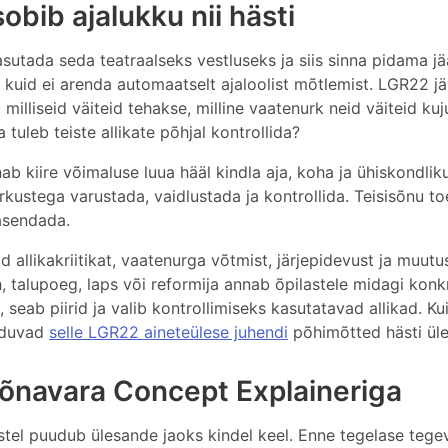
bib ajalukku nii hästi
sutada seda teatraalseks vestluseks ja siis sinna pidama jä
 kuid ei arenda automaatselt ajaloolist mõtlemist. LGR22 jä
illiseid väiteid tehakse, milline vaatenurk neid väiteid ku
tuleb teiste allikate põhjal kontrollida?
b kiire võimaluse luua hääl kindla aja, koha ja ühiskondlik
rkustega varustada, vaidlustada ja kontrollida. Teisisõnu t
 asendada.
d allikakriitikat, vaatenurga võtmist, järjepidevust ja muutu
 talupoeg, laps või reformija annab õpilastele midagi konk
 seab piirid ja valib kontrollimiseks kasutatavad allikad. Ku
anduvad
selle LGR22 aineteülese juhendi
põhimõtted hästi üle
sõnavara Concept Explaineriga
astel puudub ülesande jaoks kindel keel. Enne tegelase tege