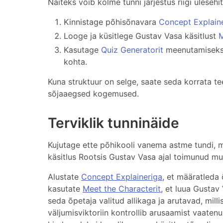
Näiteks võib kolme tunni järjestus riigi ülesehi
Kinnistage põhisõnavara
Concept Explain
Looge ja küsitlege Gustav Vasa käsitlust
M
Kasutage
Quiz Generatorit
meenutamiseks j
kohta.
Kuna struktuur on selge, saate seda korrata te
sõjaaegsed kogemused.
Terviklik tunninäide
Kujutage ette põhikooli vanema astme tundi, m
käsitlus Rootsis Gustav Vasa ajal toimunud m
Alustate
Concept Explaineriga
, et määratleda 
kasutate
Meet the Characterit
, et luua Gustav
seda õpetaja valitud allikaga ja arutavad, mill
väljumisviktoriin kontrollib arusaamist vaatenu