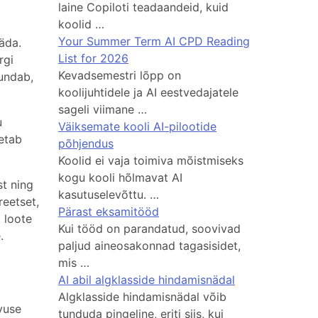
laine Copiloti teadaandeid, kuid
koolid …
Your Summer Term AI CPD Reading
äda.
List for 2026
rgi
Kevadsemestri lõpp on
jundab,
koolijuhtidele ja AI eestvedajatele
sageli viimane …
u
Väiksemate kooli AI-pilootide
oetab
põhjendus
Koolid ei vaja toimiva mõistmiseks
kogu kooli hõlmavat AI
st ning
kasutuselevõttu. …
reetset,
Pärast eksamitööd
i loote
Kui tööd on parandatud, soovivad
.
paljud aineosakonnad tagasisidet,
mis …
AI abil algklasside hindamisnädal
Algklasside hindamisnädal võib
vuse
tunduda pingeline, eriti siis, kui