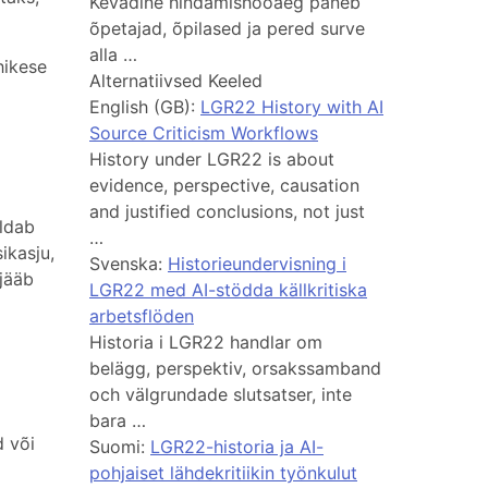
Kevadine hindamishooaeg paneb
õpetajad, õpilased ja pered surve
alla …
hikese
Alternatiivsed Keeled
English (GB):
LGR22 History with AI
Source Criticism Workflows
History under LGR22 is about
evidence, perspective, causation
and justified conclusions, not just
eldab
…
ikasju,
Svenska:
Historieundervisning i
 jääb
LGR22 med AI-stödda källkritiska
arbetsflöden
Historia i LGR22 handlar om
belägg, perspektiv, orsakssamband
och välgrundade slutsatser, inte
bara …
d või
Suomi:
LGR22-historia ja AI-
pohjaiset lähdekritiikin työnkulut