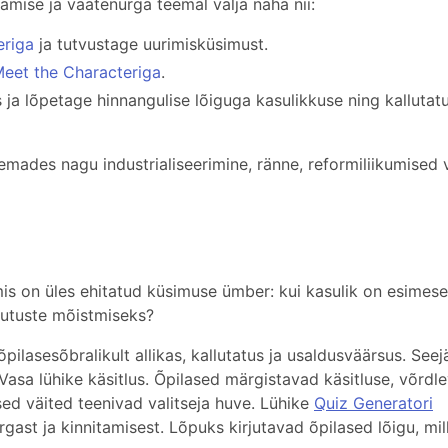
tamise ja vaatenurga teemal välja näha nii:
eriga
ja tutvustage uurimisküsimust.
eet the Characteriga
.
a lõpetage hinnangulise lõiguga kasulikkuse ning kallutat
emades nagu industrialiseerimine, ränne, reformiliikumised 
is on üles ehitatud küsimuse ümber: kui kasulik on esimese
uutuste mõistmiseks?
õpilasesõbralikult allikas, kallutatus ja usaldusväärsus. Seej
 Vasa lühike käsitlus. Õpilased märgistavad käsitluse, võrdl
ised väited teenivad valitseja huve. Lühike
Quiz Generatori
rgast ja kinnitamisest. Lõpuks kirjutavad õpilased lõigu, mil