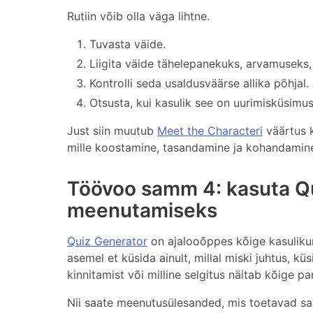
Rutiin võib olla väga lihtne.
Tuvasta väide.
Liigita väide tähelepanekuks, arvamuseks,
Kontrolli seda usaldusväärse allika põhjal.
Otsusta, kui kasulik see on uurimisküsimu
Just siin muutub
Meet the Characteri
väärtus k
mille koostamine, tasandamine ja kohandamin
Töövoo samm 4: kasuta Qu
meenutamiseks
Quiz Generator
on ajalooõppes kõige kasulikum 
asemel et küsida ainult, millal miski juhtus, kü
kinnitamist või milline selgitus näitab kõige pa
Nii saate meenutusülesanded, mis toetavad sa