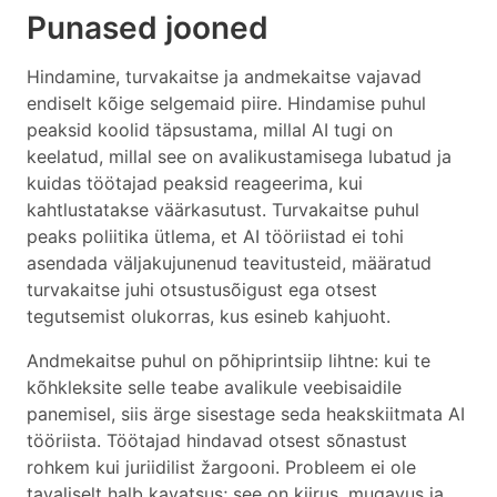
Punased jooned
Hindamine, turvakaitse ja andmekaitse vajavad
endiselt kõige selgemaid piire. Hindamise puhul
peaksid koolid täpsustama, millal AI tugi on
keelatud, millal see on avalikustamisega lubatud ja
kuidas töötajad peaksid reageerima, kui
kahtlustatakse väärkasutust. Turvakaitse puhul
peaks poliitika ütlema, et AI tööriistad ei tohi
asendada väljakujunenud teavitusteid, määratud
turvakaitse juhi otsustusõigust ega otsest
tegutsemist olukorras, kus esineb kahjuoht.
Andmekaitse puhul on põhiprintsiip lihtne: kui te
kõhkleksite selle teabe avalikule veebisaidile
panemisel, siis ärge sisestage seda heakskiitmata AI
tööriista. Töötajad hindavad otsest sõnastust
rohkem kui juriidilist žargooni. Probleem ei ole
tavaliselt halb kavatsus; see on kiirus, mugavus ja