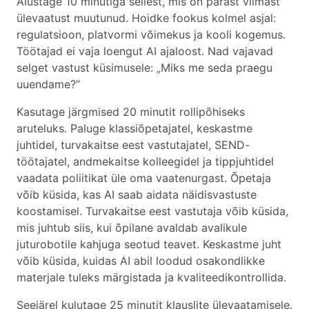
Alustage 10 minutiga sellest, mis on pärast viimast
ülevaatust muutunud. Hoidke fookus kolmel asjal:
regulatsioon, platvormi võimekus ja kooli kogemus.
Töötajad ei vaja loengut AI ajaloost. Nad vajavad
selget vastust küsimusele: „Miks me seda praegu
uuendame?”
Kasutage järgmised 20 minutit rollipõhiseks
aruteluks. Paluge klassiõpetajatel, keskastme
juhtidel, turvakaitse eest vastutajatel, SEND-
töötajatel, andmekaitse kolleegidel ja tippjuhtidel
vaadata poliitikat üle oma vaatenurgast. Õpetaja
võib küsida, kas AI saab aidata näidisvastuste
koostamisel. Turvakaitse eest vastutaja võib küsida,
mis juhtub siis, kui õpilane avaldab avalikule
juturobotile kahjuga seotud teavet. Keskastme juht
võib küsida, kuidas AI abil loodud osakondlikke
materjale tuleks märgistada ja kvaliteedikontrollida.
Seejärel kulutage 25 minutit klauslite ülevaatamisele.