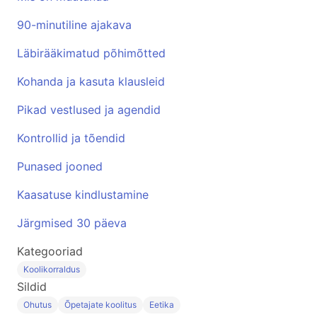
90-minutiline ajakava
Läbirääkimatud põhimõtted
Kohanda ja kasuta klausleid
Pikad vestlused ja agendid
Kontrollid ja tõendid
Punased jooned
Kaasatuse kindlustamine
Järgmised 30 päeva
Kategooriad
Koolikorraldus
Sildid
Ohutus
Õpetajate koolitus
Eetika