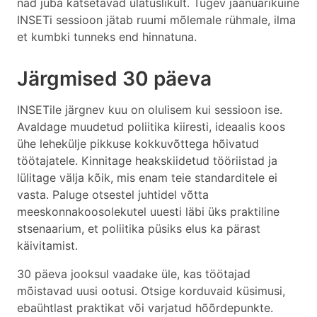
nad juba katsetavad ulatuslikult. Tugev jaanuarikuine
INSETi sessioon jätab ruumi mõlemale rühmale, ilma
et kumbki tunneks end hinnatuna.
Järgmised 30 päeva
INSETile järgnev kuu on olulisem kui sessioon ise.
Avaldage muudetud poliitika kiiresti, ideaalis koos
ühe lehekülje pikkuse kokkuvõttega hõivatud
töötajatele. Kinnitage heakskiidetud tööriistad ja
lülitage välja kõik, mis enam teie standarditele ei
vasta. Paluge otsestel juhtidel võtta
meeskonnakoosolekutel uuesti läbi üks praktiline
stsenaarium, et poliitika püsiks elus ka pärast
käivitamist.
30 päeva jooksul vaadake üle, kas töötajad
mõistavad uusi ootusi. Otsige korduvaid küsimusi,
ebaühtlast praktikat või varjatud hõõrdepunkte.