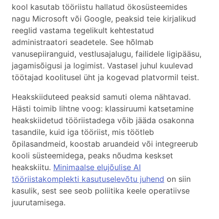
kool kasutab tööriistu hallatud ökosüsteemides
nagu Microsoft või Google, peaksid teie kirjalikud
reeglid vastama tegelikult kehtestatud
administraatori seadetele. See hõlmab
vanusepiiranguid, vestlusajalugu, failidele ligipääsu,
jagamisõigusi ja logimist. Vastasel juhul kuulevad
töötajad koolitusel üht ja kogevad platvormil teist.
Heakskiiduteed peaksid samuti olema nähtavad.
Hästi toimib lihtne voog: klassiruumi katsetamine
heakskiidetud tööriistadega võib jääda osakonna
tasandile, kuid iga tööriist, mis töötleb
õpilasandmeid, koostab aruandeid või integreerub
kooli süsteemidega, peaks nõudma keskset
heakskiitu.
Minimaalse elujõulise AI
tööriistakomplekti kasutuselevõtu juhend
on siin
kasulik, sest see seob poliitika keele operatiivse
juurutamisega.