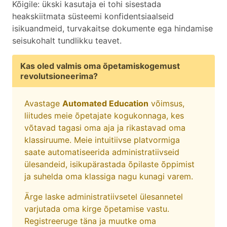
Kõigile: ükski kasutaja ei tohi sisestada
heakskiitmata süsteemi konfidentsiaalseid
isikuandmeid, turvakaitse dokumente ega hindamise
seisukohalt tundlikku teavet.
Kas oled valmis oma õpetamiskogemust
revolutsioneerima?
Avastage
Automated Education
võimsus,
liitudes meie õpetajate kogukonnaga, kes
võtavad tagasi oma aja ja rikastavad oma
klassiruume. Meie intuitiivse platvormiga
saate automatiseerida administratiivseid
ülesandeid, isikupärastada õpilaste õppimist
ja suhelda oma klassiga nagu kunagi varem.
Ärge laske administratiivsetel ülesannetel
varjutada oma kirge õpetamise vastu.
Registreeruge täna ja muutke oma