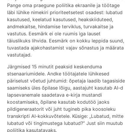
Pange oma praegune poliitika ekraanile ja töötage
läbi lühike nimekiri prioriteetsetest osadest: lubatud
kasutused, keelatud kasutused, heakskiiduteed,
andmekaitse, hindamise terviklus, turvakaitse ja
vastutus. Eesmärk ei ole ruumis iga lauset
täiuslikuks lihvida. Eesmärk on kokku leppida suund,
tuvastada ajakohastamist vajav sõnastus ja määrata
vastutajad.
Järgmised 15 minutit peaksid keskenduma
stsenaariumidele. Andke töötajatele lühikesed
päriselust võetud juhtumid: õpetaja laadib tagasiside
saamiseks üles õpilase lõigu, aastajuht kasutab AI-d
lapsevanemale saadetava e-kirja mustandi
koostamiseks, õpilane kasutab kodutöö jaoks
pildigeneraatorit või juht tugineb pika koosoleku
transkripti AI-kokkuvõtetele. Küsige: „Lubatud, mitte
lubatud või tingimustega lubatud?” Just siin muutub
poliitika kasutatavaks.