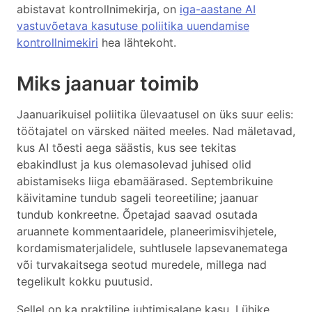
abistavat kontrollnimekirja, on
iga-aastane AI
vastuvõetava kasutuse poliitika uuendamise
kontrollnimekiri
hea lähtekoht.
Miks jaanuar toimib
Jaanuarikuisel poliitika ülevaatusel on üks suur eelis:
töötajatel on värsked näited meeles. Nad mäletavad,
kus AI tõesti aega säästis, kus see tekitas
ebakindlust ja kus olemasolevad juhised olid
abistamiseks liiga ebamäärased. Septembrikuine
käivitamine tundub sageli teoreetiline; jaanuar
tundub konkreetne. Õpetajad saavad osutada
aruannete kommentaaridele, planeerimisvihjetele,
kordamismaterjalidele, suhtlusele lapsevanematega
või turvakaitsega seotud muredele, millega nad
tegelikult kokku puutusid.
Sellel on ka praktiline juhtimisalane kasu. Lühike,