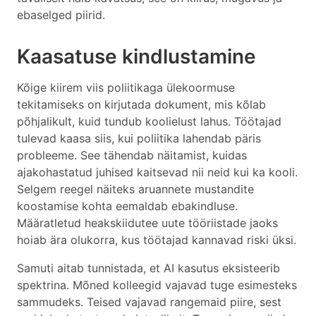
ebaselged piirid.
Kaasatuse kindlustamine
Kõige kiirem viis poliitikaga ülekoormuse
tekitamiseks on kirjutada dokument, mis kõlab
põhjalikult, kuid tundub koolielust lahus. Töötajad
tulevad kaasa siis, kui poliitika lahendab päris
probleeme. See tähendab näitamist, kuidas
ajakohastatud juhised kaitsevad nii neid kui ka kooli.
Selgem reegel näiteks aruannete mustandite
koostamise kohta eemaldab ebakindluse.
Määratletud heakskiidutee uute tööriistade jaoks
hoiab ära olukorra, kus töötajad kannavad riski üksi.
Samuti aitab tunnistada, et AI kasutus eksisteerib
spektrina. Mõned kolleegid vajavad tuge esimesteks
sammudeks. Teised vajavad rangemaid piire, sest