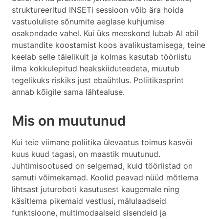
struktureeritud INSETi sessioon võib ära hoida
vastuoluliste sõnumite aeglase kuhjumise
osakondade vahel. Kui üks meeskond lubab AI abil
mustandite koostamist koos avalikustamisega, teine
keelab selle täielikult ja kolmas kasutab tööriistu
ilma kokkulepitud heakskiiduteedeta, muutub
tegelikuks riskiks just ebaühtlus. Poliitikasprint
annab kõigile sama lähtealuse.
Mis on muutunud
Kui teie viimane poliitika ülevaatus toimus kasvõi
kuus kuud tagasi, on maastik muutunud.
Juhtimisootused on selgemad, kuid tööriistad on
samuti võimekamad. Koolid peavad nüüd mõtlema
lihtsast juturoboti kasutusest kaugemale ning
käsitlema pikemaid vestlusi, mälulaadseid
funktsioone, multimodaalseid sisendeid ja