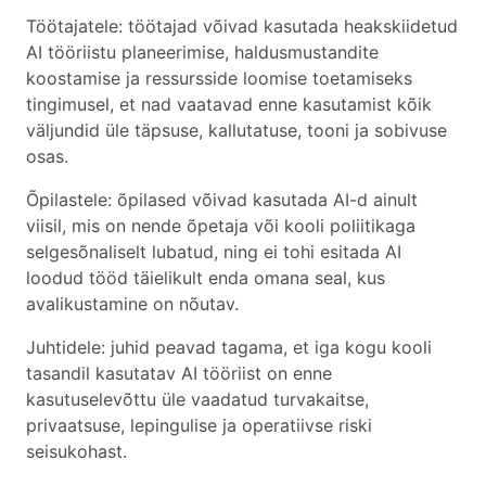
Töötajatele: töötajad võivad kasutada heakskiidetud
AI tööriistu planeerimise, haldusmustandite
koostamise ja ressursside loomise toetamiseks
tingimusel, et nad vaatavad enne kasutamist kõik
väljundid üle täpsuse, kallutatuse, tooni ja sobivuse
osas.
Õpilastele: õpilased võivad kasutada AI-d ainult
viisil, mis on nende õpetaja või kooli poliitikaga
selgesõnaliselt lubatud, ning ei tohi esitada AI
loodud tööd täielikult enda omana seal, kus
avalikustamine on nõutav.
Juhtidele: juhid peavad tagama, et iga kogu kooli
tasandil kasutatav AI tööriist on enne
kasutuselevõttu üle vaadatud turvakaitse,
privaatsuse, lepingulise ja operatiivse riski
seisukohast.