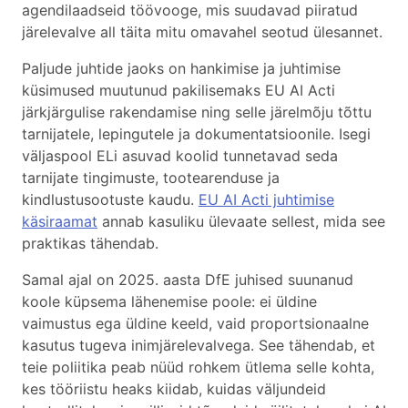
agendilaadseid töövooge, mis suudavad piiratud
järelevalve all täita mitu omavahel seotud ülesannet.
Paljude juhtide jaoks on hankimise ja juhtimise
küsimused muutunud pakilisemaks EU AI Acti
järkjärgulise rakendamise ning selle järelmõju tõttu
tarnijatele, lepingutele ja dokumentatsioonile. Isegi
väljaspool ELi asuvad koolid tunnetavad seda
tarnijate tingimuste, tootearenduse ja
kindlustusootuste kaudu.
EU AI Acti juhtimise
käsiraamat
annab kasuliku ülevaate sellest, mida see
praktikas tähendab.
Samal ajal on 2025. aasta DfE juhised suunanud
koole küpsema lähenemise poole: ei üldine
vaimustus ega üldine keeld, vaid proportsionaalne
kasutus tugeva inimjärelevalvega. See tähendab, et
teie poliitika peab nüüd rohkem ütlema selle kohta,
kes tööriistu heaks kiidab, kuidas väljundeid