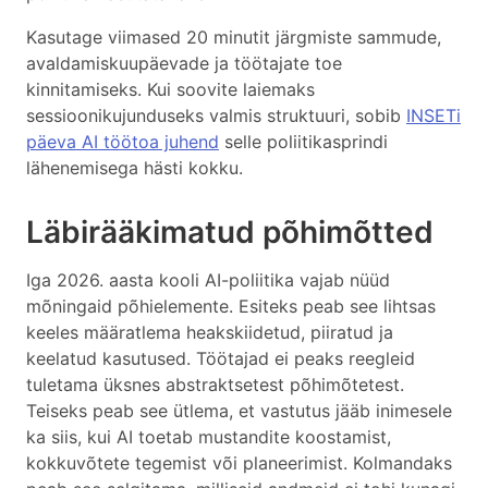
Kasutage viimased 20 minutit järgmiste sammude,
avaldamiskuupäevade ja töötajate toe
kinnitamiseks. Kui soovite laiemaks
sessioonikujunduseks valmis struktuuri, sobib
INSETi
päeva AI töötoa juhend
selle poliitikasprindi
lähenemisega hästi kokku.
Läbirääkimatud põhimõtted
Iga 2026. aasta kooli AI-poliitika vajab nüüd
mõningaid põhielemente. Esiteks peab see lihtsas
keeles määratlema heakskiidetud, piiratud ja
keelatud kasutused. Töötajad ei peaks reegleid
tuletama üksnes abstraktsetest põhimõtetest.
Teiseks peab see ütlema, et vastutus jääb inimesele
ka siis, kui AI toetab mustandite koostamist,
kokkuvõtete tegemist või planeerimist. Kolmandaks