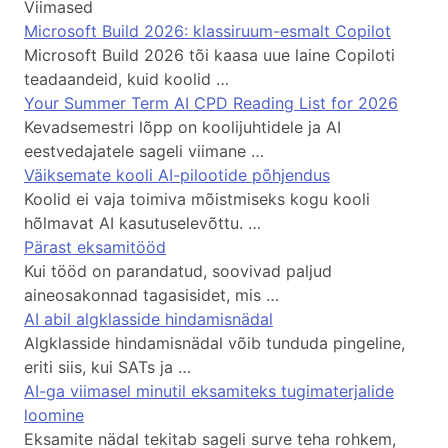
Viimased
Microsoft Build 2026: klassiruum-esmalt Copilot
Microsoft Build 2026 tõi kaasa uue laine Copiloti
teadaandeid, kuid koolid …
Your Summer Term AI CPD Reading List for 2026
Kevadsemestri lõpp on koolijuhtidele ja AI
eestvedajatele sageli viimane …
Väiksemate kooli AI-pilootide põhjendus
Koolid ei vaja toimiva mõistmiseks kogu kooli
hõlmavat AI kasutuselevõttu. …
Pärast eksamitööd
Kui tööd on parandatud, soovivad paljud
aineosakonnad tagasisidet, mis …
AI abil algklasside hindamisnädal
Algklasside hindamisnädal võib tunduda pingeline,
eriti siis, kui SATs ja …
AI-ga viimasel minutil eksamiteks tugimaterjalide
loomine
Eksamite nädal tekitab sageli surve teha rohkem,