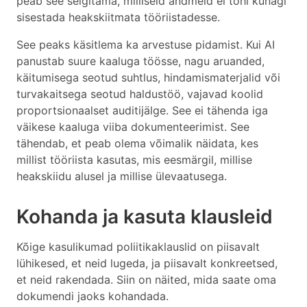
peab see selgitama, milliseid andmeid ei tohi kunagi
sisestada heakskiitmata tööriistadesse.
See peaks käsitlema ka arvestuse pidamist. Kui AI
panustab suure kaaluga töösse, nagu aruanded,
käitumisega seotud suhtlus, hindamismaterjalid või
turvakaitsega seotud haldustöö, vajavad koolid
proportsionaalset auditijälge. See ei tähenda iga
väikese kaaluga viiba dokumenteerimist. See
tähendab, et peab olema võimalik näidata, kes
millist tööriista kasutas, mis eesmärgil, millise
heakskiidu alusel ja millise ülevaatusega.
Kohanda ja kasuta klausleid
Kõige kasulikumad poliitikaklauslid on piisavalt
lühikesed, et neid lugeda, ja piisavalt konkreetsed,
et neid rakendada. Siin on näited, mida saate oma
dokumendi jaoks kohandada.