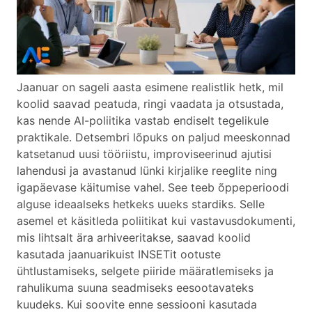
Jaanuar on sageli aasta esimene realistlik hetk, mil
koolid saavad peatuda, ringi vaadata ja otsustada,
kas nende AI-poliitika vastab endiselt tegelikule
praktikale. Detsembri lõpuks on paljud meeskonnad
katsetanud uusi tööriistu, improviseerinud ajutisi
lahendusi ja avastanud lünki kirjalike reeglite ning
igapäevase käitumise vahel. See teeb õppeperioodi
alguse ideaalseks hetkeks uueks stardiks. Selle
asemel et käsitleda poliitikat kui vastavusdokumenti,
mis lihtsalt ära arhiveeritakse, saavad koolid
kasutada jaanuarikuist INSETit ootuste
ühtlustamiseks, selgete piiride määratlemiseks ja
rahulikuma suuna seadmiseks eesootavateks
kuudeks. Kui soovite enne sessiooni kasutada