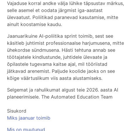
Vajaduse korral andke välja lühike täpsustav märkus,
selle asemel et oodata järgmist iga-aastast
ülevaatust. Poliitikad paranevad kasutamise, mitte
ainult koostamise kaudu.
Jaanuarikuine AI-poliitika sprint toimib, sest see
käsitleb juhtimist professionaalse harjumusena, mitte
ühekordse sündmusena. Hästi tehtuna annab see
töötajatele kindlustunde, juhtidele ülevaate ja
õpilastele tugevama kaitse ajal, mil tööriistad
jätkavad arenemist. Paljude koolide jaoks on see
kõige väärtuslikum viis aasta alustamiseks.
Selgemat ja rahulikumat algust teie 2026. aasta AI
planeerimisele. The Automated Education Team
Sisukord
Miks jaanuar toimib
Mis on muutunud