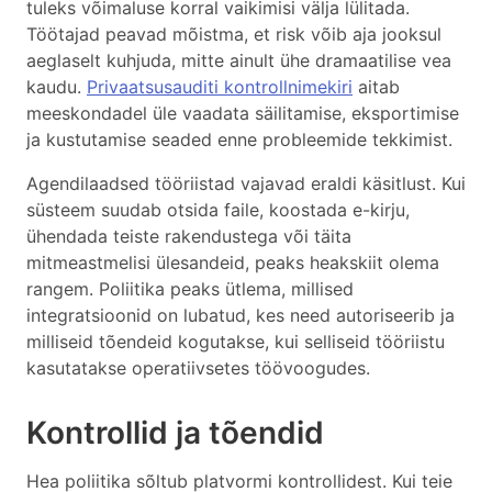
tuleks võimaluse korral vaikimisi välja lülitada.
Töötajad peavad mõistma, et risk võib aja jooksul
aeglaselt kuhjuda, mitte ainult ühe dramaatilise vea
kaudu.
Privaatsusauditi kontrollnimekiri
aitab
meeskondadel üle vaadata säilitamise, eksportimise
ja kustutamise seaded enne probleemide tekkimist.
Agendilaadsed tööriistad vajavad eraldi käsitlust. Kui
süsteem suudab otsida faile, koostada e-kirju,
ühendada teiste rakendustega või täita
mitmeastmelisi ülesandeid, peaks heakskiit olema
rangem. Poliitika peaks ütlema, millised
integratsioonid on lubatud, kes need autoriseerib ja
milliseid tõendeid kogutakse, kui selliseid tööriistu
kasutatakse operatiivsetes töövoogudes.
Kontrollid ja tõendid
Hea poliitika sõltub platvormi kontrollidest. Kui teie