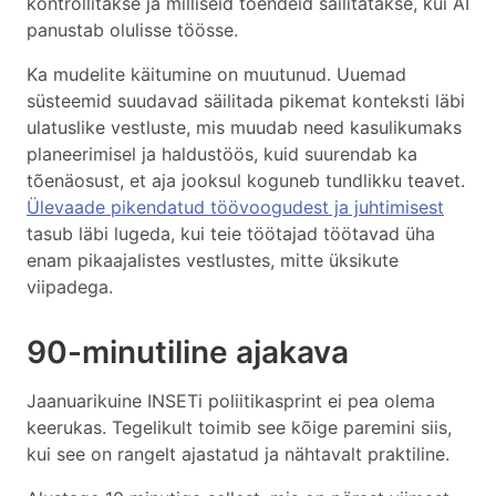
kontrollitakse ja milliseid tõendeid säilitatakse, kui AI
panustab olulisse töösse.
Ka mudelite käitumine on muutunud. Uuemad
süsteemid suudavad säilitada pikemat konteksti läbi
ulatuslike vestluste, mis muudab need kasulikumaks
planeerimisel ja haldustöös, kuid suurendab ka
tõenäosust, et aja jooksul koguneb tundlikku teavet.
Ülevaade pikendatud töövoogudest ja juhtimisest
tasub läbi lugeda, kui teie töötajad töötavad üha
enam pikaajalistes vestlustes, mitte üksikute
viipadega.
90-minutiline ajakava
Jaanuarikuine INSETi poliitikasprint ei pea olema
keerukas. Tegelikult toimib see kõige paremini siis,
kui see on rangelt ajastatud ja nähtavalt praktiline.