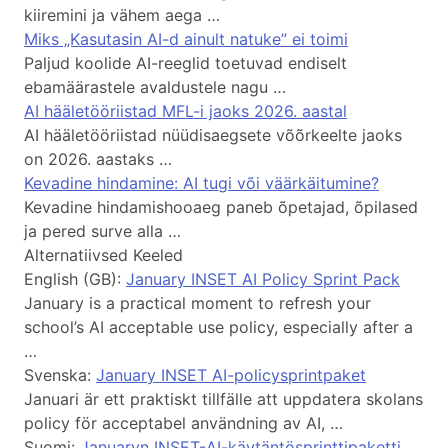
kiiremini ja vähem aega …
Miks „Kasutasin AI-d ainult natuke” ei toimi
Paljud koolide AI-reeglid toetuvad endiselt
ebamäärastele avaldustele nagu …
AI hääletööriistad MFL-i jaoks 2026. aastal
AI hääletööriistad nüüdisaegsete võõrkeelte jaoks
on 2026. aastaks …
Kevadine hindamine: AI tugi või väärkäitumine?
Kevadine hindamishooaeg paneb õpetajad, õpilased
ja pered surve alla …
Alternatiivsed Keeled
English (GB):
January INSET AI Policy Sprint Pack
January is a practical moment to refresh your
school’s AI acceptable use policy, especially after a
…
Svenska:
January INSET AI-policysprintpaket
Januari är ett praktiskt tillfälle att uppdatera skolans
policy för acceptabel användning av AI, …
Suomi:
Januaryn INSET-AI-käytäntösprinttipaketti