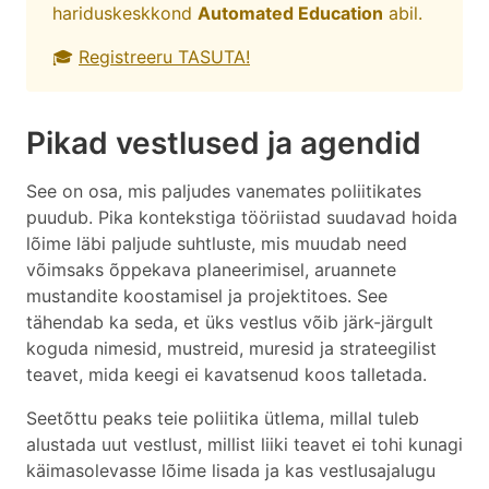
hariduskeskkond
Automated Education
abil.
🎓
Registreeru TASUTA!
Pikad vestlused ja agendid
See on osa, mis paljudes vanemates poliitikates
puudub. Pika kontekstiga tööriistad suudavad hoida
lõime läbi paljude suhtluste, mis muudab need
võimsaks õppekava planeerimisel, aruannete
mustandite koostamisel ja projektitoes. See
tähendab ka seda, et üks vestlus võib järk-järgult
koguda nimesid, mustreid, muresid ja strateegilist
teavet, mida keegi ei kavatsenud koos talletada.
Seetõttu peaks teie poliitika ütlema, millal tuleb
alustada uut vestlust, millist liiki teavet ei tohi kunagi
käimasolevasse lõime lisada ja kas vestlusajalugu