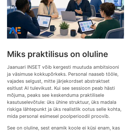
Miks praktilisus on oluline
Jaanuari INSET võib kergesti muutuda ambitsiooni
ja väsimuse kokkupõrkeks. Personal naaseb tööle,
vajades selgust, mitte järjekordset abstraktset
esitlust AI tulevikust. Kui see sessioon peab hästi
mõjuma, peaks see keskenduma praktilisele
kasutuselevõtule: üks ühine struktuur, üks madala
riskiga lähtepunkt ja üks realistlik ootus selle kohta,
mida personal esimesel poolperioodil proovib.
See on oluline, sest enamik koole ei küsi enam, kas