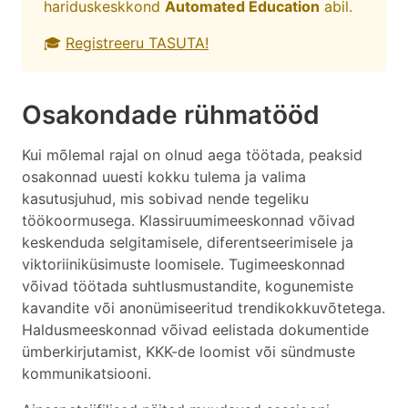
hariduskeskkond
Automated Education
abil.
🎓
Registreeru TASUTA!
Osakondade rühmatööd
Kui mõlemal rajal on olnud aega töötada, peaksid
osakonnad uuesti kokku tulema ja valima
kasutusjuhud, mis sobivad nende tegeliku
töökoormusega. Klassiruumimeeskonnad võivad
keskenduda selgitamisele, diferentseerimisele ja
viktoriiniküsimuste loomisele. Tugimeeskonnad
võivad töötada suhtlusmustandite, kogunemiste
kavandite või anonümiseeritud trendikokkuvõtetega.
Haldusmeeskonnad võivad eelistada dokumentide
ümberkirjutamist, KKK-de loomist või sündmuste
kommunikatsiooni.