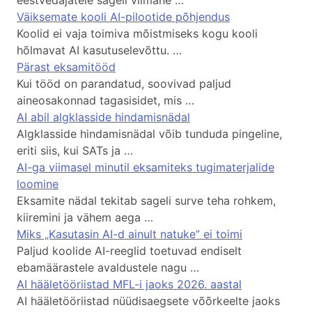
Väiksemate kooli AI-pilootide põhjendus
Koolid ei vaja toimiva mõistmiseks kogu kooli
hõlmavat AI kasutuselevõttu. …
Pärast eksamitööd
Kui tööd on parandatud, soovivad paljud
aineosakonnad tagasisidet, mis …
AI abil algklasside hindamisnädal
Algklasside hindamisnädal võib tunduda pingeline,
eriti siis, kui SATs ja …
AI-ga viimasel minutil eksamiteks tugimaterjalide
loomine
Eksamite nädal tekitab sageli surve teha rohkem,
kiiremini ja vähem aega …
Miks „Kasutasin AI-d ainult natuke” ei toimi
Paljud koolide AI-reeglid toetuvad endiselt
ebamäärastele avaldustele nagu …
AI hääletööriistad MFL-i jaoks 2026. aastal
AI hääletööriistad nüüdisaegsete võõrkeelte jaoks