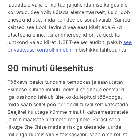
laudadele välja prinditud ja juhendamise käigus üle
korratud. See võib kõlada elementaarselt, kuid loob
enesekindluse, mida kõhklev personal vajab. Samuti
kaitseb see kooli levinud vea eest käsitleda AI-d
otseteena enne, kui andmereeglid on selged. Kui
juhtkond vajab kiiret INSET-eelset auditit, pakub
see
privaatsuse kontrollnimekiri
mõistlikku lähtepunkti.
90 minuti ülesehitus
Töökava peaks tunduma tempokas ja saavutatav.
Esimese kümne minuti jooksul selgitage eesmärki:
iga osakond lahkub ühe kokkulepitud töövooga,
mida saab sellel poolperioodil turvaliselt katsetada.
Seejärel kulutage kümme minutit kaitsemeetmetele
ja minimaalsete andmete reeglitele. Pärast seda
liikuge ühe ühise madala riskiga ülesande juurde,
mille iga ruumis viibiv täiskasvanu saab oma rollist