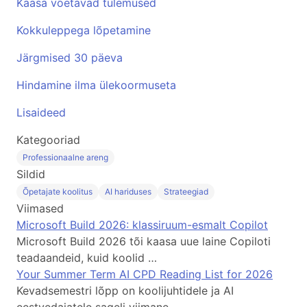
Kaasa võetavad tulemused
Kokkuleppega lõpetamine
Järgmised 30 päeva
Hindamine ilma ülekoormuseta
Lisaideed
Kategooriad
Professionaalne areng
Sildid
Õpetajate koolitus
AI hariduses
Strateegiad
Viimased
Microsoft Build 2026: klassiruum-esmalt Copilot
Microsoft Build 2026 tõi kaasa uue laine Copiloti
teadaandeid, kuid koolid …
Your Summer Term AI CPD Reading List for 2026
Kevadsemestri lõpp on koolijuhtidele ja AI
eestvedajatele sageli viimane …