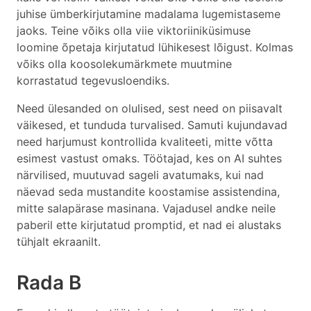
juhise ümberkirjutamine madalama lugemistaseme
jaoks. Teine võiks olla viie viktoriiniküsimuse
loomine õpetaja kirjutatud lühikesest lõigust. Kolmas
võiks olla koosolekumärkmete muutmine
korrastatud tegevusloendiks.
Need ülesanded on olulised, sest need on piisavalt
väikesed, et tunduda turvalised. Samuti kujundavad
need harjumust kontrollida kvaliteeti, mitte võtta
esimest vastust omaks. Töötajad, kes on AI suhtes
närvilised, muutuvad sageli avatumaks, kui nad
näevad seda mustandite koostamise assistendina,
mitte salapärase masinana. Vajadusel andke neile
paberil ette kirjutatud promptid, et nad ei alustaks
tühjalt ekraanilt.
Rada B