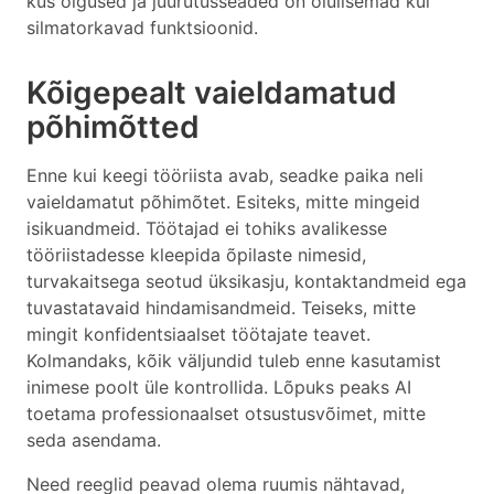
kus õigused ja juurutusseaded on olulisemad kui
silmatorkavad funktsioonid.
Kõigepealt vaieldamatud
põhimõtted
Enne kui keegi tööriista avab, seadke paika neli
vaieldamatut põhimõtet. Esiteks, mitte mingeid
isikuandmeid. Töötajad ei tohiks avalikesse
tööriistadesse kleepida õpilaste nimesid,
turvakaitsega seotud üksikasju, kontaktandmeid ega
tuvastatavaid hindamisandmeid. Teiseks, mitte
mingit konfidentsiaalset töötajate teavet.
Kolmandaks, kõik väljundid tuleb enne kasutamist
inimese poolt üle kontrollida. Lõpuks peaks AI
toetama professionaalset otsustusvõimet, mitte
seda asendama.
Need reeglid peavad olema ruumis nähtavad,