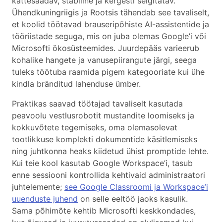
kättesaadav, stabiilne ja kergesti selgitatav.
Ühendkuningriigis ja Rootsis tähendab see tavaliselt,
et koolid töötavad brauseripõhiste AI-assistentide ja
tööriistade seguga, mis on juba olemas Google’i või
Microsofti ökosüsteemides. Juurdepääs varieerub
kohalike hangete ja vanusepiirangute järgi, seega
tuleks töötuba raamida pigem kategooriate kui ühe
kindla bränditud lahenduse ümber.
Praktikas saavad töötajad tavaliselt kasutada
peavoolu vestlusrobotit mustandite loomiseks ja
kokkuvõtete tegemiseks, oma olemasolevat
tootlikkuse komplekti dokumentide käsitlemiseks
ning juhtkonna heaks kiidetud ühist promptide lehte.
Kui teie kool kasutab Google Workspace’i, tasub
enne sessiooni kontrollida kehtivaid administraatori
juhtelemente;
see Google Classroomi ja Workspace’i
uuenduste juhend
on selle eeltöö jaoks kasulik.
Sama põhimõte kehtib Microsofti keskkondades,