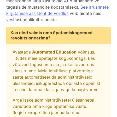
meeskonnad juba kasutavad AI-d aruannete või
tagasiside mustandite koostamiseks.
See aruannete
kirjutamise assistentide võrdlus
võib aidata neid
vestlusi hoolikalt raamida.
Kas oled valmis oma õpetamiskogemust
revolutsioneerima?
Avastage
Automated Education
võimsus,
liitudes meie õpetajate kogukonnaga, kes
võtavad tagasi oma aja ja rikastavad oma
klassiruume. Meie intuitiivse platvormiga
saate automatiseerida administratiivseid
ülesandeid, isikupärastada õpilaste õppimist
ja suhelda oma klassiga nagu kunagi varem.
Ärge laske administratiivsetel ülesannetel
varjutada oma kirge õpetamise vastu.
Registreeruge täna ja muutke oma