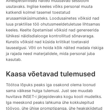
Ainespetsiifilised näited muudavad sessiooni
usutavaks. Inglise keeles võiks personal muuta
katkendi kolmel tasemel toestatud
arusaamisküsimusteks. Loodusainetes võiksid nad
luua praktilise töö ohutusmeeldetuletuse lihtsamas
keeles. Keelte õpetamisel võiksid nad genereerida
lühikesi näidisdialooge kontrollitud sõnavaraga.
Kunstis võiksid nad küsida kriitikat toetavaid
lausealgusi. Võti on hoida kõik näited madala riskiga
ja rajada need materjalidele, mida personal juba
kasutab.
Kaasa võetavad tulemused
Töötoa lõpuks peaks iga osakond olema loonud
sama väikese hulga tulemusi. Just see muudab
huvitava INSET-i järjepidevaks kogu kooli mudeliks.
Iga meeskond peaks lahkuma ühe kokkulepitud
töövoo, ühe ühise promptipanga, ühe heakskiidetud