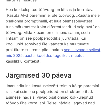
mitte vaimustusel.
Hea kokkulepitud töövoog on kitsas ja korratav.
„Kasuta AI-d paremini” ei ole töövoog. „Kasuta meie
osakonna promptimalli, et luua olemasolevatest
tunnimärkmetest kolm diferentseeritud selgitust” on
töövoog. Mida kitsam on esimene samm, seda
lihtsam on see poolperioodiks juurutada. Kui
koolijuhid soovivad üle vaadata ka muutuvate
praktikate suurema pildi, pakub
see ülevaade sellest,
mis 2025. aastal koolides tegelikult muutus
kasulikku konteksti.
Järgmised 30 päeva
Jaanuarikuine kasutuselevõtt toimib kõige paremini
siis, kui esimene poolperiood on struktureeritud.
Esimesel nädalal viivad osakonnad kokkulepitud
töövoo ühe korra läbi. Teisel nädalal jagavad nad