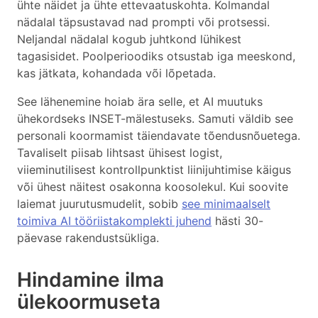
ühte näidet ja ühte ettevaatuskohta. Kolmandal
nädalal täpsustavad nad prompti või protsessi.
Neljandal nädalal kogub juhtkond lühikest
tagasisidet. Poolperioodiks otsustab iga meeskond,
kas jätkata, kohandada või lõpetada.
See lähenemine hoiab ära selle, et AI muutuks
ühekordseks INSET-mälestuseks. Samuti väldib see
personali koormamist täiendavate tõendusnõuetega.
Tavaliselt piisab lihtsast ühisest logist,
viieminutilisest kontrollpunktist liinijuhtimise käigus
või ühest näitest osakonna koosolekul. Kui soovite
laiemat juurutusmudelit, sobib
see minimaalselt
toimiva AI tööriistakomplekti juhend
hästi 30-
päevase rakendustsükliga.
Hindamine ilma
ülekoormuseta