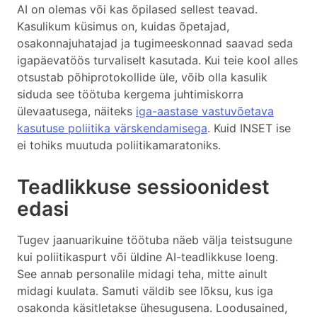
AI on olemas või kas õpilased sellest teavad.
Kasulikum küsimus on, kuidas õpetajad,
osakonnajuhatajad ja tugimeeskonnad saavad seda
igapäevatöös turvaliselt kasutada. Kui teie kool alles
otsustab põhiprotokollide üle, võib olla kasulik
siduda see töötuba kergema juhtimiskorra
ülevaatusega, näiteks
iga-aastase vastuvõetava
kasutuse poliitika värskendamisega
. Kuid INSET ise
ei tohiks muutuda poliitikamaratoniks.
Teadlikkuse sessioonidest
edasi
Tugev jaanuarikuine töötuba näeb välja teistsugune
kui poliitikaspurt või üldine AI-teadlikkuse loeng.
See annab personalile midagi teha, mitte ainult
midagi kuulata. Samuti väldib see lõksu, kus iga
osakonda käsitletakse ühesugusena. Loodusained,