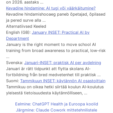
on 2026. aastaks …
Kevadine hindamine: AI tugi või väärkäitumine?
Kevadine hindamishooaeg paneb õpetajad, õpilased
ja pered surve alla …
Alternatiivsed Keeled
English (GB):
January INSET: Practical AI by
Department
January is the right moment to move school AI
training from broad awareness to practical, low-risk
…
Svenska:
Januari-INSET: praktisk AI per avdelning
Januari är rätt tidpunkt att flytta skolans AI-
fortbildning från bred medvetenhet till praktisk …
Suomi:
Tammikuun INSET: käytännön AI osastoittain
Tammikuu on oikea hetki siirtää koulun AI-koulutus
yleisestä tietoisuudesta käytännölliseen, …
Eelmine: ChatGPT Health ja Euroopa koolid
Järgmine: Claude Cowork mittetehnilistele