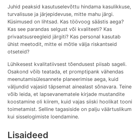
Juhid peaksid kasutuselevõttu hindama kasulikkuse,
turvalisuse ja järjepidevuse, mitte mahu järgi.
Küsimused on lihtsad. Kas töövoog säästis aega?
Kas see parandas selgust või kvaliteeti? Kas
privaatsusreegleid järgiti? Kas personal kasutab
ühist meetodit, mitte ei mõtle välja riskantseid
otseteid?
Lühikesest kvalitatiivsest tõendusest piisab sageli.
Osakond võib teatada, et promptipank vähendas
meenutamisülesannete planeerimise aega, kuid
väljundid vajasid täpsemat ainealast sõnavara. Teine
võib leida, et lapsevanematele kirjade mustandite
koostamine oli kiirem, kuid vajas siiski hoolikat tooni
toimetamist. Selline tagasiside on palju väärtuslikum
kui sisselogimiste loendamine.
Lisaideed