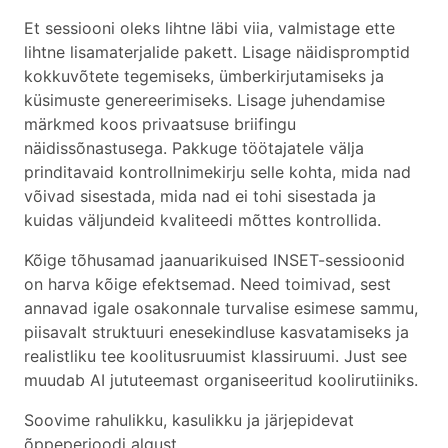
Et sessiooni oleks lihtne läbi viia, valmistage ette
lihtne lisamaterjalide pakett. Lisage näidispromptid
kokkuvõtete tegemiseks, ümberkirjutamiseks ja
küsimuste genereerimiseks. Lisage juhendamise
märkmed koos privaatsuse briifingu
näidissõnastusega. Pakkuge töötajatele välja
prinditavaid kontrollnimekirju selle kohta, mida nad
võivad sisestada, mida nad ei tohi sisestada ja
kuidas väljundeid kvaliteedi mõttes kontrollida.
Kõige tõhusamad jaanuarikuised INSET-sessioonid
on harva kõige efektsemad. Need toimivad, sest
annavad igale osakonnale turvalise esimese sammu,
piisavalt struktuuri enesekindluse kasvatamiseks ja
realistliku tee koolitusruumist klassiruumi. Just see
muudab AI jututeemast organiseeritud koolirutiiniks.
Soovime rahulikku, kasulikku ja järjepidevat
õppeperioodi algust.