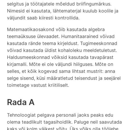
selgitus ja töötajatele mõeldud briifingumärkus.
Nimesid ei kasutata, lähtematerjal kuulub koolile ja
väljundit saab kiiresti kontrollida.
Matemaatikaosakond võib kasutada algebra
teemaüksuse ülevaadet. Humanitaarained võivad
kasutada rände teema kirjeldust. Tugimeeskonnad
võivad kasutada üldist kohaloleku meeldetuletust.
Haldusmeeskonnad võiksid kasutada tavapärast
kirjamalli. Mõte ei ole väljundi hiilguses. Mõte on
selles, et kõik kogevad sama lihtsat mustrit: anna
selge sisend, küsi määratletud teisendust ja seejärel
toimetage vastust kriitiliselt.
Rada A
Tehnoloogiat pelgava personali jaoks peaks edu
olema teadlikult tagasihoidlik. Paluge neil saavutada
kaks või kolm väikest võitu. Üks võiks olla töölehe