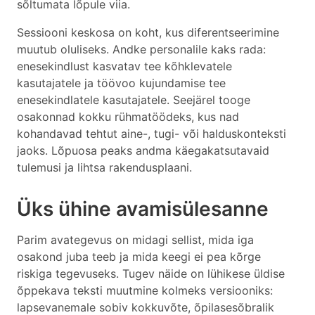
sõltumata lõpule viia.
Sessiooni keskosa on koht, kus diferentseerimine
muutub oluliseks. Andke personalile kaks rada:
enesekindlust kasvatav tee kõhklevatele
kasutajatele ja töövoo kujundamise tee
enesekindlatele kasutajatele. Seejärel tooge
osakonnad kokku rühmatöödeks, kus nad
kohandavad tehtut aine-, tugi- või halduskonteksti
jaoks. Lõpuosa peaks andma käegakatsutavaid
tulemusi ja lihtsa rakendusplaani.
Üks ühine avamisülesanne
Parim avategevus on midagi sellist, mida iga
osakond juba teeb ja mida keegi ei pea kõrge
riskiga tegevuseks. Tugev näide on lühikese üldise
õppekava teksti muutmine kolmeks versiooniks:
lapsevanemale sobiv kokkuvõte, õpilasesõbralik