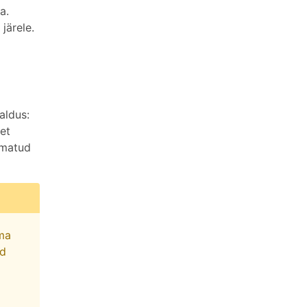
a.
järele.
aldus:
et
damatud
ma
id