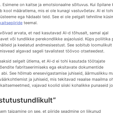
. Esimene on kaitse ja emotsionaalne sõltuvus. Kui õpilane
ab kool määratlema, mis ei ole kunagi vastuvõetav. AI ei toh
üsteeme ega hädaabi teid. See ei ole pelgalt tehniline küsi
kaitsepiiride
teemal.
võivad arvata, et nad kasutavad AI-d tõhusalt, samal ajal
et või tundlikke perekondlikke asjaolusid. Küps poliitika
äiteid ja keelatud andmesisestust. See sobitub loomulikult
timisvead algavad sageli tavalistest töövoo otseteedest.
aksid selgelt ütlema, et AI-d ei tohi kasutada töötajate
tõendite fabritseerimiseks ega eksitavate dokumentide
 abi. See hõlmab enesevigastamise juhiseid, äärmuslikku mat
väärkohtlemist ja juhiseid, mis tekitavad reaalse maailma oh
 kaitsemeetmed, vajavad koolid siiski kohalikke punaseid jo
tutustundlikult”
em taipamine on see, et piiride seadmine on liikunud