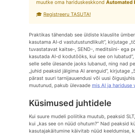
muutke oma hariduskeskkond
Automated 
🎓
Registreeru TASUTA!
Praktikas tähendab see üldiste klauslite ümber
kasutama AI-d vastutustundlikult”, kirjutage „t
tuvastatavat kaitse-, SEND-, meditsiini- ega p
kasutada AI-d kodutööks, kui see on lubatud”, k
selle selle ülesande jaoks lubanud, ning nad p
„juhid peaksid jälgima AI arenguid”, kirjutage „
pärast suuri tarnijauuendusi või uusi õigusjuhi
muutunud, pakub ülevaade
mis AI ja hariduse 
Küsimused juhtidele
Kui suure mudeli poliitika muutub, peaksid SL
kui „kas see on nüüd ohutum?” Nad peaksid küs
kasutajakäitumine käivitab nüüd keeldumise, 