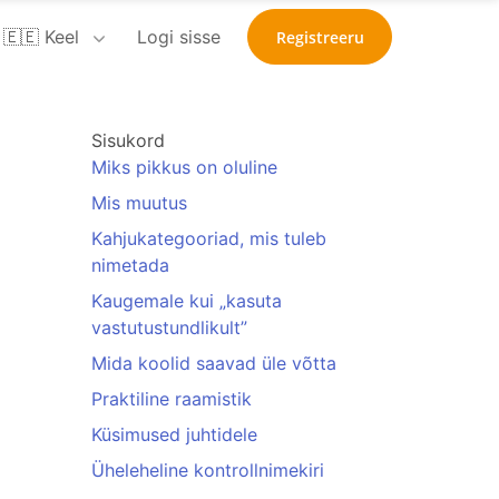
🇪🇪 Keel
Logi sisse
Registreeru
Sisukord
Miks pikkus on oluline
Mis muutus
Kahjukategooriad, mis tuleb
nimetada
Kaugemale kui „kasuta
vastutustundlikult”
Mida koolid saavad üle võtta
Praktiline raamistik
Küsimused juhtidele
Üheleheline kontrollnimekiri