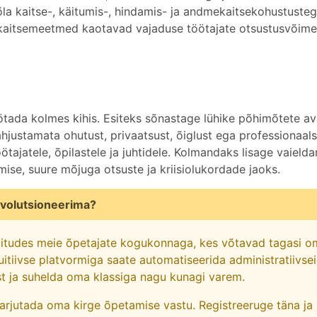
kõla kaitse-, käitumis-, hindamis- ja andmekaitsekohustusteg
a kaitsemeetmed kaotavad vajaduse töötajate otsustusvõime 
öötada kolmes kihis. Esiteks sõnastage lühike põhimõtete av
ahjustamata ohutust, privaatsust, õiglust ega professionaals
öötajatele, õpilastele ja juhtidele. Kolmandaks lisage vaiel
ise, suure mõjuga otsuste ja kriisiolukordade jaoks.
volutsioneerima?
iitudes meie õpetajate kogukonnaga, kes võtavad tagasi o
uitiivse platvormiga saate automatiseerida administratiivse
st ja suhelda oma klassiga nagu kunagi varem.
varjutada oma kirge õpetamise vastu. Registreeruge täna ja