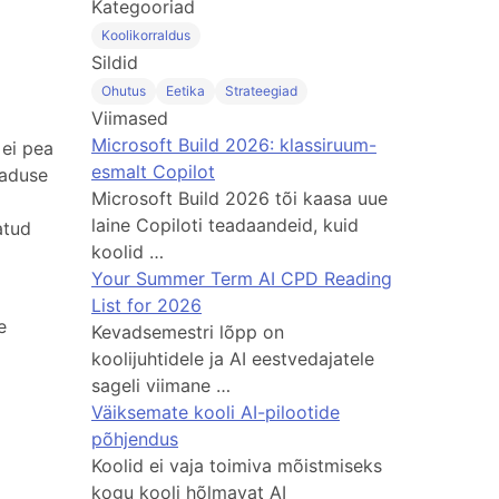
Kategooriad
Koolikorraldus
Sildid
Ohutus
Eetika
Strateegiad
Viimased
Microsoft Build 2026: klassiruum-
 ei pea
esmalt Copilot
eaduse
Microsoft Build 2026 tõi kaasa uue
laine Copiloti teadaandeid, kuid
atud
koolid …
Your Summer Term AI CPD Reading
List for 2026
e
Kevadsemestri lõpp on
koolijuhtidele ja AI eestvedajatele
sageli viimane …
Väiksemate kooli AI-pilootide
põhjendus
Koolid ei vaja toimiva mõistmiseks
kogu kooli hõlmavat AI