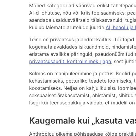
Mõned kategooriad väärivad erilist tähelepanu
AI-d lohutuse, nõu või kriisitoe saamiseks, pe
asendada usaldusväärseid täiskasvanuid, tugis
kuulub laiemate arutelude juurde
AI, heaolu ja 
Teine on privaatsus ja andmekäitlus. Töötajad 
kogemata avaldades isikuandmeid, hindamisteav
eristama avalikke päringuid, pseudonüümitud n
privaatsusauditi kontrollnimekirjaga
, sest juh
Kolmas on manipuleerimine ja pettus. Koolid pe
kehastamiseks, petturlike teadete loomiseks, 
koostamiseks. Neljas on kahjuliku sisu loomise
seksuaalset ärakasutamist, ahistamist, sihitud 
Isegi kui teenusepakkuja väidab, et mudelil on
Kaugemale kui „kasuta vas
Anthropicu pikema põhiseaduse kõige praktilis