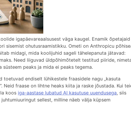
oolide igapäevareaalsusest väga kaugel. Enamik õpetajaid
ori sisemist ohutusraamistikku. Ometi on Anthropicu põhis
itab midagi, mida koolijuhid sageli tähelepanuta jätavad:
ks. Need liiguvad üldpõhimõtetelt testitud piiride, nimet
ida süsteem peaks ja mida ei peaks tegema.
kad toetuvad endiselt lühikestele fraasidele nagu „kasuta
”. Neid fraase on lihtne heaks kiita ja raske jõustada. Kui tei
lla koos
iga-aastase lubatud AI kasutuse uuendusega
, siis
uhtumiuuringut sellest, milline näeb välja küpsem