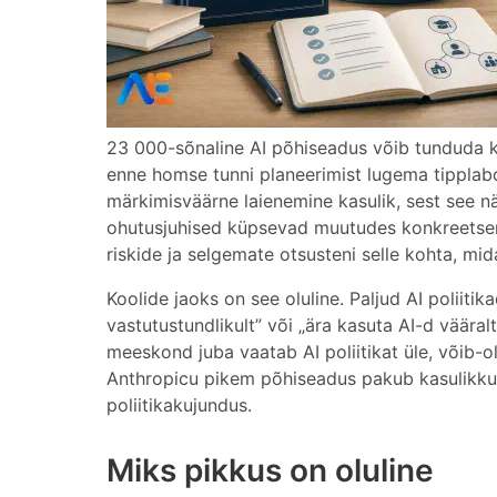
23 000-sõnaline AI põhiseadus võib tunduda k
enne homse tunni planeerimist lugema tipplab
märkimisväärne laienemine kasulik, sest see nä
ohutusjuhised küpsevad muutudes konkreetsema
riskide ja selgemate otsusteni selle kohta, m
Koolide jaoks on see oluline. Paljud AI poliiti
vastutustundlikult” või „ära kasuta AI-d vääralt
meeskond juba vaatab AI poliitikat üle, võib-o
Anthropicu pikem põhiseadus pakub kasulikku j
poliitikakujundus.
Miks pikkus on oluline