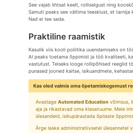
See vajab lihtsat keelt, rolliselgust ning koos
Samuti peaks see vältima teesklust, et tarnij
Nad ei tee seda.
Praktiline raamistik
Kasulik viis kooli poliitika uuendamiseks on t
AI peaks toetama õppimist ja töö kvaliteeti, k
vastutust. Teiseks looge rollipõhised reeglid t
punased jooned kaitse, isikuandmete, kehastam
Kas oled valmis oma õpetamiskogemust re
Avastage
Automated Education
võimsus, l
aja ja rikastavad oma klassiruume. Meie int
ülesandeid, isikupärastada õpilaste õppimi
Ärge laske administratiivsetel ülesannetel 