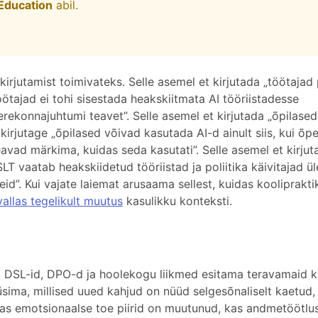
Education
abil.
kirjutamist toimivateks. Selle asemel et kirjutada „töötajad
öötajad ei tohi sisestada heakskiitmata AI tööriistadesse
erekonnajuhtumi teavet”. Selle asemel et kirjutada „õpilase
irjutage „õpilased võivad kasutada AI-d ainult siis, kui õp
eavad märkima, kuidas seda kasutati”. Selle asemel et kirjut
SLT vaatab heakskiidetud tööriistad ja poliitika käivitajad ül
seid”. Kui vajate laiemat arusaama sellest, kuidas kooliprakt
vallas tegelikult muutus
kasulikku konteksti.
T, DSL-id, DPO-d ja hoolekogu liikmed esitama teravamaid 
ima, millised uued kahjud on nüüd selgesõnaliselt kaetud, 
kas emotsionaalse toe piirid on muutunud, kas andmetöötlu