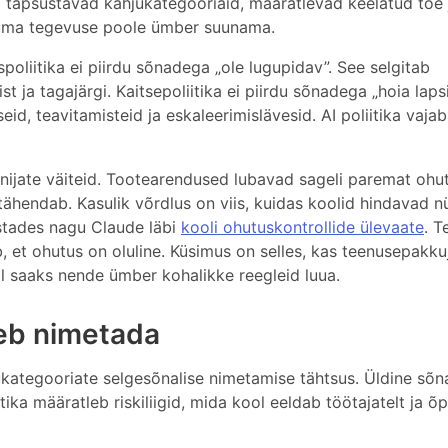
 täpsustavad kahjukategooriaid, määratlevad keelatud toe 
utuma tegevuse poole ümber suunama.
poliitika ei piirdu sõnadega „ole lugupidav”. See selgitab
st ja tagajärgi. Kaitsepoliitika ei piirdu sõnadega „hoia laps
eid, teavitamisteid ja eskaleerimislävesid. AI poliitika vaja
tarnijate väiteid. Tootearendused lubavad sageli paremat ohut
tähendab. Kasulik võrdlus on viis, kuidas koolid hindavad n
istades nagu Claude läbi
kooli ohutuskontrollide ülevaate
. T
b, et ohutus on oluline. Küsimus on selles, kas teenusepakku
ool saaks nende ümber kohalikke reegleid luua.
leb nimetada
ategooriate selgesõnalise nimetamise tähtsus. Üldine sõn
ika määratleb riskiliigid, mida kool eeldab töötajatelt ja õpi