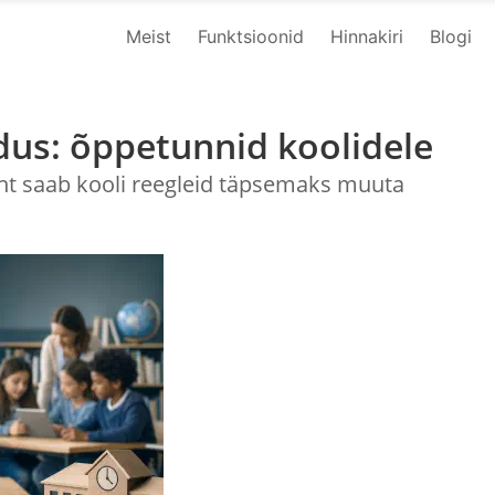
Meist
Funktsioonid
Hinnakiri
Blogi
dus: õppetunnid koolidele
t saab kooli reegleid täpsemaks muuta