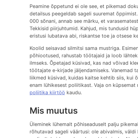
Peamine õppetund ei ole see, et pikemad doku
detailsus peegeldab sageli suuremat õppimist
000 sõnani, annab see märku, et varasematest 
Tekkisid piirjuhtumid. Kahjud, mis tundusid h
eristusi lubatava abi, riskantse toe ja otsese 
Koolid seisavad silmitsi sama mustriga. Esimene
põhiootused, rahustab töötajaid ja loob lähte
ilmseks. Õpetajad küsivad, kas nad võivad klee
töötajate e-kirjade jäljendamiseks. Vanemad ta
liikmed küsivad, kuidas kaitse kehtib siis, kui 
enam lühikesest poliitikast. Vaja on küpsemat
poliitika kiirtöö
kaudu.
Mis muutus
Üleminek lühemalt põhiseaduselt palju pikemal
rõhutavad sageli väärtusi: ole abivalmis, väld