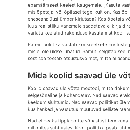
ebamäärasest keelest kaugemale. „Kasuta vastu
mis õpetajal või õpilasel tegelikult on. Kas õp
eneseanalüüsi ümber kirjutada? Kas õpetaja v
luua realistliku vanemale saadetava e-kirja di
varjata keelatud rakenduse kasutamist kooli se
Parem poliitika vastab konkreetsete eristustega
mis ei ole üldse lubatud. Samuti selgitab see, mi
sest see toetab otsustusvõimet, mitte ei asen
Mida koolid saavad üle võ
Koolid saavad üle võtta meetodi, mitte dokumen
selgesõnaline ja kohandatav. Nad saavad eral
keeldumisjuhtumid. Nad saavad poliitikat üle va
kus hanked ja vastutus muutuvad selliste raa
Nad ei peaks tipplaborite sõnastust tervikuna
miljonites suhtlustes. Kooli poliitika peab juh