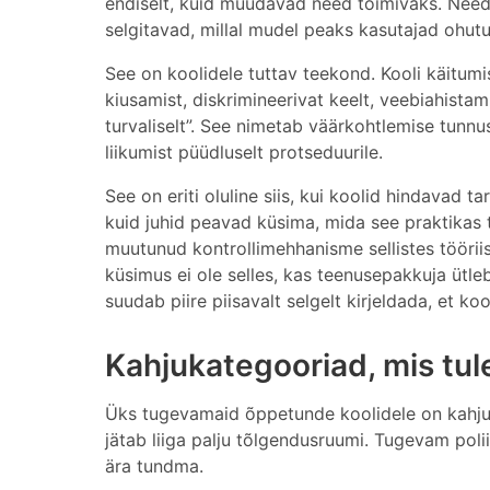
endiselt, kuid muudavad need toimivaks. Need
selgitavad, millal mudel peaks kasutajad oh
See on koolidele tuttav teekond. Kooli käitumis
kiusamist, diskrimineerivat keelt, veebiahistami
turvaliselt”. See nimetab väärkohtlemise tunnus
liikumist püüdluselt protseduurile.
See on eriti oluline siis, kui koolid hindavad 
kuid juhid peavad küsima, mida see praktikas 
muutunud kontrollimehhanisme sellistes tööri
küsimus ei ole selles, kas teenusepakkuja ütle
suudab piire piisavalt selgelt kirjeldada, et k
Kahjukategooriad, mis tu
Üks tugevamaid õppetunde koolidele on kahjuk
jätab liiga palju tõlgendusruumi. Tugevam poliit
ära tundma.