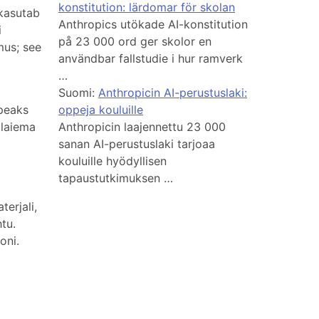
konstitution: lärdomar för skolan
 kasutab
Anthropics utökade AI-konstitution
i
på 23 000 ord ger skolor en
mus; see
användbar fallstudie i hur ramverk
…
Suomi:
Anthropicin AI-perustuslaki:
 peaks
oppeja kouluille
 laiema
Anthropicin laajennettu 23 000
sanan AI-perustuslaki tarjoaa
kouluille hyödyllisen
tapaustutkimuksen …
erjali,
tu.
oni.