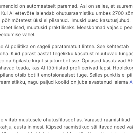
mendid on automaatselt paremad. Asi on selles, et suurem
. Kui AI ettevõte laiendab ohutusraamistiku umbes 2700 sõn
põhimõtetest üksi ei piisanud. Ilmusid uued kasutusjuhud.
üpoteetilised, muutusid praktiliseks. Meeskonnad vajasid pe
keeldumise vahel.
 AI poliitika on sageli paratamatult lihtne. See kehtestab
koha. Kuid pärast aastat tegelikku kasutust muutuvad lünga
pida õpilaste kirjutisi juturobotisse. Õpilased kasutavad AI
havad teada, kas AI tööriistad profileerivad lapsi. Hooleko
õpilane otsib botilt emotsionaalset tuge. Selles punktis ei pi
 raamistikku, nagu paljud koolid on juba avastanud laiema
A
e viitab muutusele ohutusfilosoofias. Varased raamistikud
i kahju, austa inimesi. Küpsed raamistikud säilitavad need v