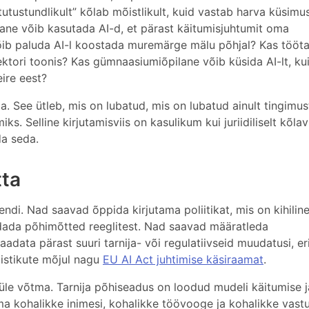
tustundlikult” kõlab mõistlikult, kuid vastab harva küsimus
ilane võib kasutada AI-d, et pärast käitumisjuhtumit oma
õib paluda AI-l koostada muremärge mälu põhjal? Kas tööta
rektori toonis? Kas gümnaasiumiõpilane võib küsida AI-lt, ku
ire eest?
. See ütleb, mis on lubatud, mis on lubatud ainult tingimust
ks. Selline kirjutamisviis on kasulikum kui juriidiliselt kõlav
da seda.
tta
di. Nad saavad õppida kirjutama poliitikat, mis on kihiline
dada põhimõtted reeglitest. Nad saavad määratleda
adata pärast suuri tarnija- või regulatiivseid muudatusi, erit
mistikute mõjul nagu
EU AI Act juhtimise käsiraamat
.
 üle võtma. Tarnija põhiseadus on loodud mudeli käitumise 
tima kohalikke inimesi, kohalikke töövooge ja kohalikke vastu