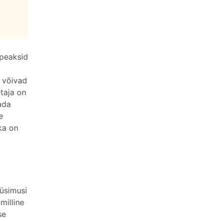
 peaksid
d võivad
etaja on
ada
e
ika on
küsimusi
milline
se