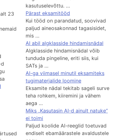
kasutuselevõttu. …
Pärast eksamitööd
alt 23
Kui tööd on parandatud, soovivad
paljud aineosakonnad tagasisidet,
enemaid
mis …
AI abil algklasside hindamisnädal
Algklasside hindamisnädal võib
d
tunduda pingeline, eriti siis, kui
-d
SATs ja …
gu
AI-ga viimasel minutil eksamiteks
isa
tugimaterjalide loomine
I
Eksamite nädal tekitab sageli surve
teha rohkem, kiiremini ja vähem
aega …
Miks „Kasutasin AI-d ainult natuke”
ei toimi
Paljud koolide AI-reeglid toetuvad
endiselt ebamäärastele avaldustele
äärtused