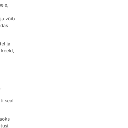
ele,
ja võib
idas
el ja
 keeld,
,
i seal,
jaoks
tusi.