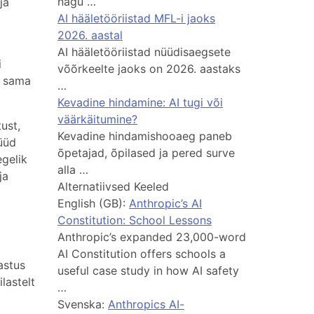
nagu …
ja
AI hääletööriistad MFL-i jaoks
2026. aastal
AI hääletööriistad nüüdisaegsete
i
võõrkeelte jaoks on 2026. aastaks
b sama
…
Kevadine hindamine: AI tugi või
väärkäitumine?
ust,
Kevadine hindamishooaeg paneb
üüd
õpetajad, õpilased ja pered surve
egelik
alla …
ja
Alternatiivsed Keeled
English (GB):
Anthropic’s AI
Constitution: School Lessons
Anthropic’s expanded 23,000-word
AI Constitution offers schools a
astus
useful case study in how AI safety
lastelt
…
Svenska:
Anthropics AI-