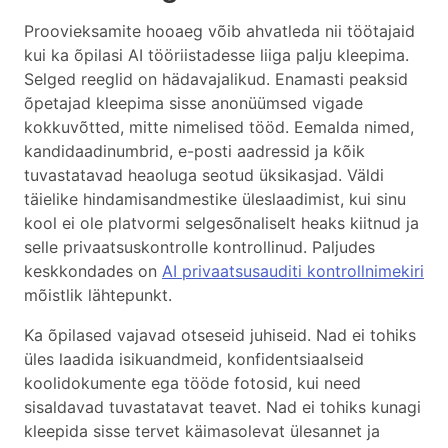
Proovieksamite hooaeg võib ahvatleda nii töötajaid
kui ka õpilasi AI tööriistadesse liiga palju kleepima.
Selged reeglid on hädavajalikud. Enamasti peaksid
õpetajad kleepima sisse anonüümsed vigade
kokkuvõtted, mitte nimelised tööd. Eemalda nimed,
kandidaadinumbrid, e-posti aadressid ja kõik
tuvastatavad heaoluga seotud üksikasjad. Väldi
täielike hindamisandmestike üleslaadimist, kui sinu
kool ei ole platvormi selgesõnaliselt heaks kiitnud ja
selle privaatsuskontrolle kontrollinud. Paljudes
keskkondades on
AI privaatsusauditi kontrollnimekiri
mõistlik lähtepunkt.
Ka õpilased vajavad otseseid juhiseid. Nad ei tohiks
üles laadida isikuandmeid, konfidentsiaalseid
koolidokumente ega tööde fotosid, kui need
sisaldavad tuvastatavat teavet. Nad ei tohiks kunagi
kleepida sisse tervet käimasolevat ülesannet ja