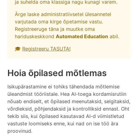
ja suhelda oma klassiga nagu kunagi varem.
Ärge laske administratiivsetel ülesannetel
varjutada oma kirge õpetamise vastu.
Registreeruge täna ja muutke oma
hariduskeskkond
Automated Education
abil.
🎓
Registreeru TASUTA!
Hoia õpilased mõtlemas
Isikupärastamine ei tohiks tähendada mõtlemise
üleandmist tööriistale. Hea AI-toega kordamisrutiin
nõuab endiselt, et õpilased meenutaksid, selgitaksid,
võrdleksid, põhjendaksid ja kontrolliksid ennast. Oht
tekib siis, kui õpilased kasutavad AI-d viimistletud
vastuste loomiseks enne, kui nad on ise töö ära
proovinud.