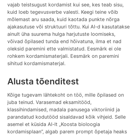
vajab teistsugust kordamist kui see, kes teab sisu,
kuid loeb tegevusverbe valesti. Keegi teine võib
mõlemast aru saada, kuid kaotada punkte nõrga
ajakasutuse või struktuuri tõttu. Kui AI-d kasutatakse
ainult üha suurema hulga harjutuste loomiseks,
võivad õpilased tunda end hõivatuna, ilma et nad
oleksid paremini ette valmistatud. Eesmärk ei ole
rohkem kordamismaterjali. Eesmärk on paremini
sihitud kordamismaterjal.
Alusta tõenditest
Kõige tugevam lähtekoht on töö, mille õpilased on
juba teinud. Varasemad eksamitööd,
klassihindamised, madala panusega viktoriinid ja
parandatud kodutööd sisaldavad kõik vihjeid. Selle
asemel et küsida AI-lt „Koosta bioloogia
kordamisplaan”, algab parem prompt õpetaja heaks