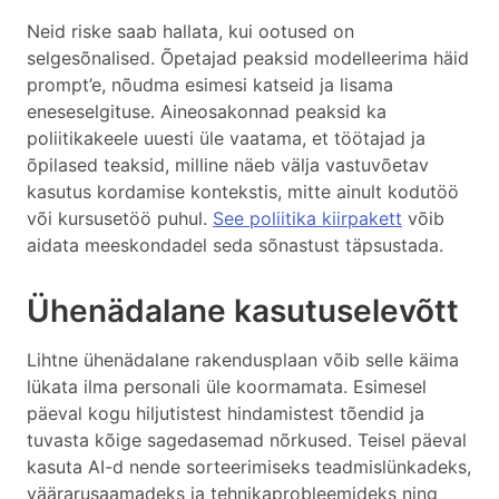
Neid riske saab hallata, kui ootused on
selgesõnalised. Õpetajad peaksid modelleerima häid
prompt’e, nõudma esimesi katseid ja lisama
eneseselgituse. Aineosakonnad peaksid ka
poliitikakeele uuesti üle vaatama, et töötajad ja
õpilased teaksid, milline näeb välja vastuvõetav
kasutus kordamise kontekstis, mitte ainult kodutöö
või kursusetöö puhul.
See poliitika kiirpakett
võib
aidata meeskondadel seda sõnastust täpsustada.
Ühenädalane kasutuselevõtt
Lihtne ühenädalane rakendusplaan võib selle käima
lükata ilma personali üle koormamata. Esimesel
päeval kogu hiljutistest hindamistest tõendid ja
tuvasta kõige sagedasemad nõrkused. Teisel päeval
kasuta AI-d nende sorteerimiseks teadmislünkadeks,
väärarusaamadeks ja tehnikaprobleemideks ning