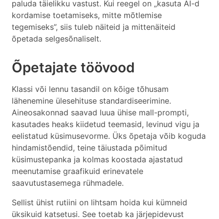
paluda täielikku vastust. Kui reegel on „kasuta AI-d
kordamise toetamiseks, mitte mõtlemise
tegemiseks”, siis tuleb näiteid ja mittenäiteid
õpetada selgesõnaliselt.
Õpetajate töövood
Klassi või lennu tasandil on kõige tõhusam
lähenemine ülesehituse standardiseerimine.
Aineosakonnad saavad luua ühise mall-prompti,
kasutades heaks kiidetud teemasid, levinud vigu ja
eelistatud küsimusevorme. Üks õpetaja võib koguda
hindamistõendid, teine täiustada põimitud
küsimustepanka ja kolmas koostada ajastatud
meenutamise graafikuid erinevatele
saavutustasemega rühmadele.
Sellist ühist rutiini on lihtsam hoida kui kümneid
üksikuid katsetusi. See toetab ka järjepidevust