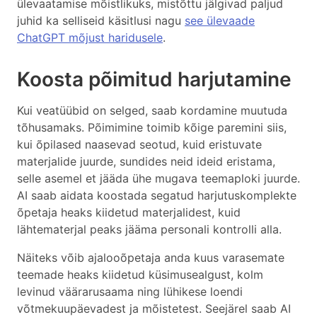
ülevaatamise mõistlikuks, mistõttu jälgivad paljud
juhid ka selliseid käsitlusi nagu
see ülevaade
ChatGPT mõjust haridusele
.
Koosta põimitud harjutamine
Kui veatüübid on selged, saab kordamine muutuda
tõhusamaks. Põimimine toimib kõige paremini siis,
kui õpilased naasevad seotud, kuid eristuvate
materjalide juurde, sundides neid ideid eristama,
selle asemel et jääda ühe mugava teemaploki juurde.
AI saab aidata koostada segatud harjutuskomplekte
õpetaja heaks kiidetud materjalidest, kuid
lähtematerjal peaks jääma personali kontrolli alla.
Näiteks võib ajalooõpetaja anda kuus varasemate
teemade heaks kiidetud küsimusealgust, kolm
levinud väärarusaama ning lühikese loendi
võtmekuupäevadest ja mõistetest. Seejärel saab AI