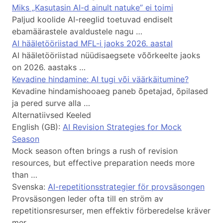
Miks „Kasutasin AI-d ainult natuke” ei toimi
Paljud koolide AI-reeglid toetuvad endiselt
ebamäärastele avaldustele nagu …
AI hääletööriistad MFL-i jaoks 2026. aastal
AI hääletööriistad nüüdisaegsete võõrkeelte jaoks
on 2026. aastaks …
Kevadine hindamine: AI tugi või väärkäitumine?
Kevadine hindamishooaeg paneb õpetajad, õpilased
ja pered surve alla …
Alternatiivsed Keeled
English (GB):
AI Revision Strategies for Mock
Season
Mock season often brings a rush of revision
resources, but effective preparation needs more
than …
Svenska:
AI-repetitionsstrategier för provsäsongen
Provsäsongen leder ofta till en ström av
repetitionsresurser, men effektiv förberedelse kräver
mer …