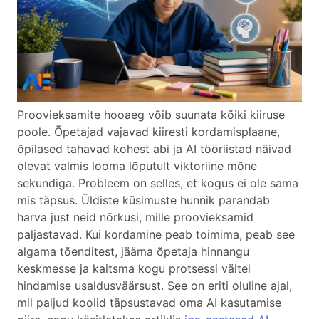
Proovieksamite hooaeg võib suunata kõiki kiiruse
poole. Õpetajad vajavad kiiresti kordamisplaane,
õpilased tahavad kohest abi ja AI tööriistad näivad
olevat valmis looma lõputult viktoriine mõne
sekundiga. Probleem on selles, et kogus ei ole sama
mis täpsus. Üldiste küsimuste hunnik parandab
harva just neid nõrkusi, mille proovieksamid
paljastavad. Kui kordamine peab toimima, peab see
algama tõenditest, jääma õpetaja hinnangu
keskmesse ja kaitsma kogu protsessi vältel
hindamise usaldusväärsust. See on eriti oluline ajal,
mil paljud koolid täpsustavad oma AI kasutamise