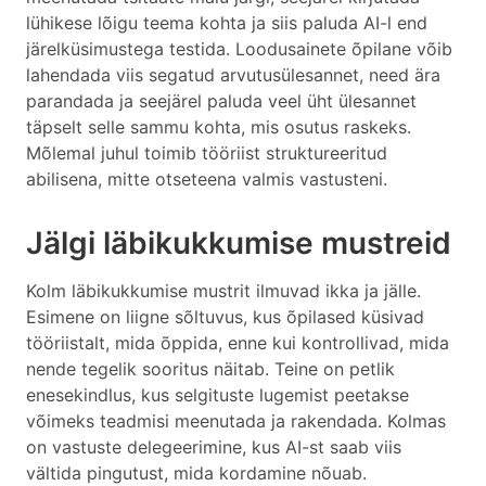
lühikese lõigu teema kohta ja siis paluda AI-l end
järelküsimustega testida. Loodusainete õpilane võib
lahendada viis segatud arvutusülesannet, need ära
parandada ja seejärel paluda veel üht ülesannet
täpselt selle sammu kohta, mis osutus raskeks.
Mõlemal juhul toimib tööriist struktureeritud
abilisena, mitte otseteena valmis vastusteni.
Jälgi läbikukkumise mustreid
Kolm läbikukkumise mustrit ilmuvad ikka ja jälle.
Esimene on liigne sõltuvus, kus õpilased küsivad
tööriistalt, mida õppida, enne kui kontrollivad, mida
nende tegelik sooritus näitab. Teine on petlik
enesekindlus, kus selgituste lugemist peetakse
võimeks teadmisi meenutada ja rakendada. Kolmas
on vastuste delegeerimine, kus AI-st saab viis
vältida pingutust, mida kordamine nõuab.