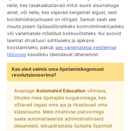
neile, kes tasakaalustavad mitut suure sisumahuga
ainet, või neile, kes vajavad kergemat algust, sest
kordamisharjumused on nõrgad. Samuti saab see
muuta plaani õpilassõbralikeks kontrollnimekirjadeks
või vanematele mõeldud kokkuvõteteks. Kui soovid
laiemat struktuuri suhtluseks ja ajakava
koostamiseks, pakub
see vanematega vestlemise
töövoog
kasulikku täiendavat lähenemist.
Kas oled valmis oma õpetamiskogemust
revolutsioneerima?
Avastage
Automated Education
võimsus,
liitudes meie õpetajate kogukonnaga, kes
võtavad tagasi oma aja ja rikastavad oma
klassiruume. Meie intuitiivse platvormiga
saate automatiseerida administratiivseid
ülesandeid, isikupärastada õpilaste õppimist