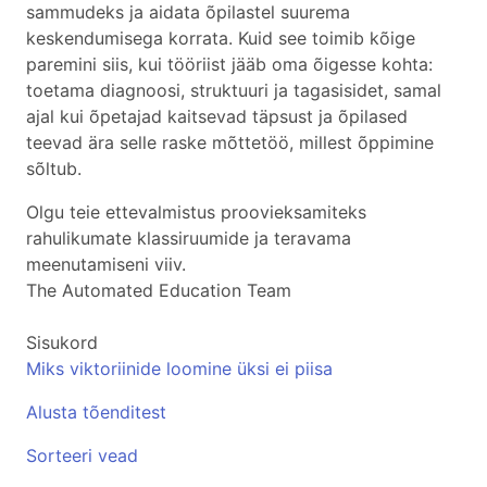
sammudeks ja aidata õpilastel suurema
keskendumisega korrata. Kuid see toimib kõige
paremini siis, kui tööriist jääb oma õigesse kohta:
toetama diagnoosi, struktuuri ja tagasisidet, samal
ajal kui õpetajad kaitsevad täpsust ja õpilased
teevad ära selle raske mõttetöö, millest õppimine
sõltub.
Olgu teie ettevalmistus proovieksamiteks
rahulikumate klassiruumide ja teravama
meenutamiseni viiv.
The Automated Education Team
Sisukord
Miks viktoriinide loomine üksi ei piisa
Alusta tõenditest
Sorteeri vead