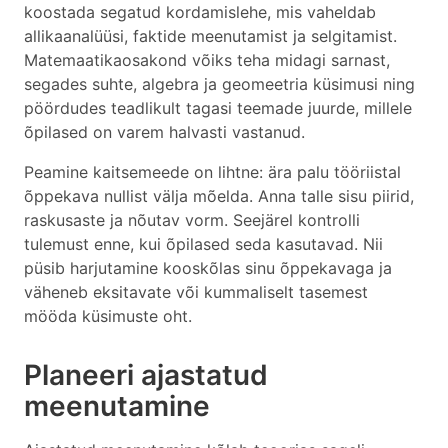
koostada segatud kordamislehe, mis vaheldab
allikaanalüüsi, faktide meenutamist ja selgitamist.
Matemaatikaosakond võiks teha midagi sarnast,
segades suhte, algebra ja geomeetria küsimusi ning
pöördudes teadlikult tagasi teemade juurde, millele
õpilased on varem halvasti vastanud.
Peamine kaitsemeede on lihtne: ära palu tööriistal
õppekava nullist välja mõelda. Anna talle sisu piirid,
raskusaste ja nõutav vorm. Seejärel kontrolli
tulemust enne, kui õpilased seda kasutavad. Nii
püsib harjutamine kooskõlas sinu õppekavaga ja
väheneb eksitavate või kummaliselt tasemest
mööda küsimuste oht.
Planeeri ajastatud
meenutamine