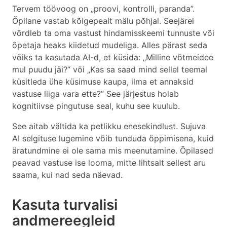
Tervem töövoog on „proovi, kontrolli, paranda”.
Õpilane vastab kõigepealt mälu põhjal. Seejärel
võrdleb ta oma vastust hindamisskeemi tunnuste või
õpetaja heaks kiidetud mudeliga. Alles pärast seda
võiks ta kasutada AI-d, et küsida: „Milline võtmeidee
mul puudu jäi?” või „Kas sa saad mind sellel teemal
küsitleda ühe küsimuse kaupa, ilma et annaksid
vastuse liiga vara ette?” See järjestus hoiab
kognitiivse pingutuse seal, kuhu see kuulub.
See aitab vältida ka petlikku enesekindlust. Sujuva
AI selgituse lugemine võib tunduda õppimisena, kuid
äratundmine ei ole sama mis meenutamine. Õpilased
peavad vastuse ise looma, mitte lihtsalt sellest aru
saama, kui nad seda näevad.
Kasuta turvalisi
andmereegleid