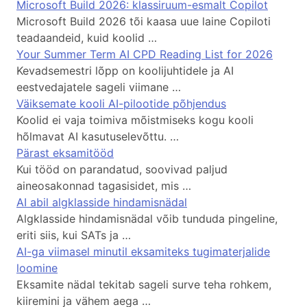
Microsoft Build 2026: klassiruum-esmalt Copilot
Microsoft Build 2026 tõi kaasa uue laine Copiloti
teadaandeid, kuid koolid …
Your Summer Term AI CPD Reading List for 2026
Kevadsemestri lõpp on koolijuhtidele ja AI
eestvedajatele sageli viimane …
Väiksemate kooli AI-pilootide põhjendus
Koolid ei vaja toimiva mõistmiseks kogu kooli
hõlmavat AI kasutuselevõttu. …
Pärast eksamitööd
Kui tööd on parandatud, soovivad paljud
aineosakonnad tagasisidet, mis …
AI abil algklasside hindamisnädal
Algklasside hindamisnädal võib tunduda pingeline,
eriti siis, kui SATs ja …
AI-ga viimasel minutil eksamiteks tugimaterjalide
loomine
Eksamite nädal tekitab sageli surve teha rohkem,
kiiremini ja vähem aega …