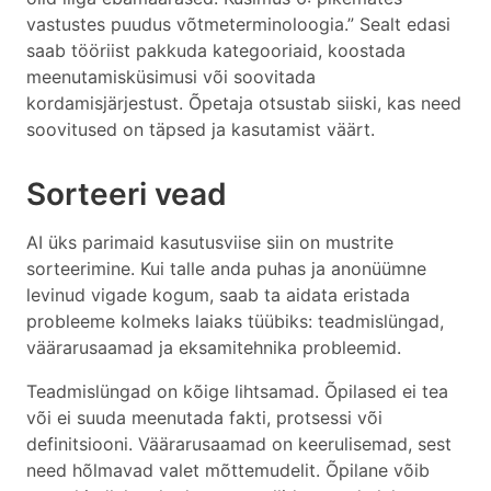
vastustes puudus võtmeterminoloogia.” Sealt edasi
saab tööriist pakkuda kategooriaid, koostada
meenutamisküsimusi või soovitada
kordamisjärjestust. Õpetaja otsustab siiski, kas need
soovitused on täpsed ja kasutamist väärt.
Sorteeri vead
AI üks parimaid kasutusviise siin on mustrite
sorteerimine. Kui talle anda puhas ja anonüümne
levinud vigade kogum, saab ta aidata eristada
probleeme kolmeks laiaks tüübiks: teadmislüngad,
väärarusaamad ja eksamitehnika probleemid.
Teadmislüngad on kõige lihtsamad. Õpilased ei tea
või ei suuda meenutada fakti, protsessi või
definitsiooni. Väärarusaamad on keerulisemad, sest
need hõlmavad valet mõttemudelit. Õpilane võib