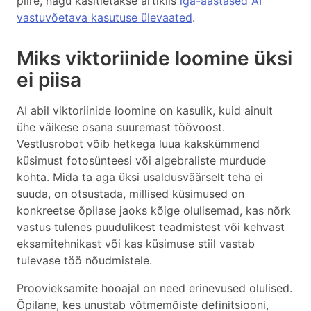
piire, nagu käsitletakse artiklis
iga-aastased AI
vastuvõetava kasutuse ülevaated
.
Miks viktoriinide loomine üksi
ei piisa
AI abil viktoriinide loomine on kasulik, kuid ainult
ühe väikese osana suuremast töövoost.
Vestlusrobot võib hetkega luua kakskümmend
küsimust fotosünteesi või algebraliste murdude
kohta. Mida ta aga üksi usaldusväärselt teha ei
suuda, on otsustada, millised küsimused on
konkreetse õpilase jaoks kõige olulisemad, kas nõrk
vastus tulenes puudulikest teadmistest või kehvast
eksamitehnikast või kas küsimuse stiil vastab
tulevase töö nõudmistele.
Proovieksamite hooajal on need erinevused olulised.
Õpilane, kes unustab võtmemõiste definitsiooni,