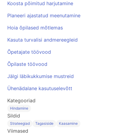
Koosta põimitud harjutamine
Planeeri ajastatud meenutamine
Hoia õpilased mõtlemas
Kasuta turvalisi andmereegleid
Õpetajate töövood
Õpilaste töövood
Jälgi läbikukkumise mustreid
Ühenädalane kasutuselevõtt
Kategooriad
Hindamine
Sildid
Strateegiad
Tagasiside
Kaasamine
Viimased