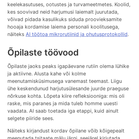
keelekasutuses, ootustes ja turvameetmetes. Koolid,
kes soovivad neid harjumusi laiemalt juurutada,
võivad pidada kasulikuks siduda proovieksamite
hooaja kordamise laiema personali koolitusega,
näiteks
AI töötoa mikrorutiinid ja ohutusprotokollid
.
Õpilaste töövood
Õpilaste jaoks peaks igapäevane rutiin olema lühike
ja aktiivne. Alusta kahe või kolme
meenutamisküsimusega vanemast teemast. Liigu
ühe keskendunud harjutusülesande juurde praeguse
nõrkuse kohta. Lõpeta kiire refleksiooniga: mis oli
raske, mis paranes ja mida tuleb homme uuesti
vaadata. AI saab toetada iga etappi, kuid ainult
selgete piiride sees.
Näiteks kirjandust kordav õpilane võib kõigepealt
meenutada tsitaate mälu järgi, seejärel kirjutada