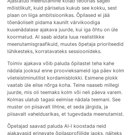
Ajastatud meenutamine kõlab teoorias sageli
mõistlikult, kuid päriselus kukub see kokku, sest
plaan on liiga ambitsioonikas. Õpilased ei jää
tõenäoliselt pidama kaunilt värvikoodiga
kuuenädalase ajakava juurde, kui iga õhtu on üle
koormatud. AI saab aidata luua realistlikke
meenutamisgraafikuid, muutes õpetaja prioriteedid
lühikesteks, korratavateks sessioonideks.
Toimiv ajakava võib paluda õpilastel teha kahe
nädala jooksul enne proovieksameid iga päev kolm
viieteistminutilist kordamisblokki. Esimene plokk
vaatab üle eilse nõrga koha. Teine naaseb millegi
juurde, mis oli teemaks kolm või neli päeva varem.
Kolmas ulatub tagasi eelmise nädala teemani. See
muster on piisavalt lihtne, et seda järgida, ja
piisavalt vaheldusrikas, et tugevdada meenutamist.
Õpetajad saavad paluda AI-l koostada neid
ajakavasid erinevate õpilasprofiilide jaoks, näiteks