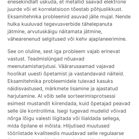
enesekindlalt uskuda, et metallid saavad elektrone
juurde või et korrelatsioon tõestab põhjuslikkust.
Eksamitehnika probleemid asuvad jälle mujal. Nende
hulka kuuluvad tegevusverbide tähelepanuta
jätmine, arvutuskäigu näitamata jätmine,
vähearenenud selgitused või kehv ajaplaneerimine.
See on oluline, sest iga probleem vajab erinevat
vastust. Teadmislüngad nõuavad
meenutamisharjutusi. Väärarusaamad vajavad
hoolikat uuesti õpetamist ja vastandavaid näiteid.
Eksamitehnika probleemidele tulevad kasuks
näidisvastused, märkmete lisamine ja ajastatud
harjutamine. AI võib selle sorteerimisprotsessi
esimest mustandit kiirendada, kuid õpetajad peavad
selle üle kontrollima. Isegi tugevad mudelid võivad
nõrga lõigu valesti liigitada või liialdada sellega,
mida õpilane ei mõista. Hiljutised muutused
tööriistade kvaliteedis muudavad selle regulaarse