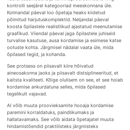
kontrolli seejärel kategooriad meeskonnana üle.
Kolmandal päeval loo õpetaja heaks kiidetud
põimitud harjutuskomplektid. Neljandal päeval
koosta õpilastele realistlikud ajastatud meenutamise
graafikud. Viiendal päeval jaga õpilastele juhiseid
turvalise kasutuse, ausa kordamise ja esimese katse
ootuste kohta. Järgmisel nädalal vaata üle, mida
õpilased tegid, ja kohanda.
See protsess on piisavalt kiire hõivatud
aineosakonna jaoks ja piisavalt distsiplineeritud, et
kaitsta kvaliteeti. Kõige olulisem on see, et see hoiab
kordamise ankurdatuna selles, mida õpilased
tegelikult vajavad.
AI võib muuta proovieksamite hooaja kordamise
paremini korraldatuks, paindlikumaks ja
hallatavamaks. See võib aidata õpetajatel muuta
hindamistõendid praktilisteks järgmisteks