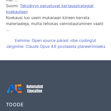
Suomi:
Tekoälyyn perustuvat kertausstrategiat
koekauteen
Koekausi tuo usein mukanaan kiireen kerrata
materiaaleja, mutta tehokas valmistautuminen vaatii
…
Eelmine: Open source pärast vibe coding’ut
Järgmine: Claude Opus 4.6 poolaasta planeerimiseks
TOODE