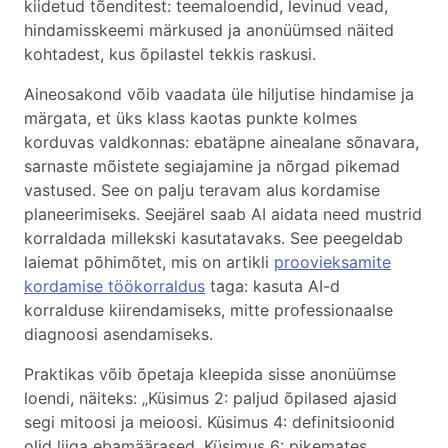
kiidetud tõenditest: teemaloendid, levinud vead,
hindamisskeemi märkused ja anonüümsed näited
kohtadest, kus õpilastel tekkis raskusi.
Aineosakond võib vaadata üle hiljutise hindamise ja
märgata, et üks klass kaotas punkte kolmes
korduvas valdkonnas: ebatäpne ainealane sõnavara,
sarnaste mõistete segiajamine ja nõrgad pikemad
vastused. See on palju teravam alus kordamise
planeerimiseks. Seejärel saab AI aidata need mustrid
korraldada millekski kasutatavaks. See peegeldab
laiemat põhimõtet, mis on artikli
proovieksamite
kordamise töökorraldus
taga: kasuta AI-d
korralduse kiirendamiseks, mitte professionaalse
diagnoosi asendamiseks.
Praktikas võib õpetaja kleepida sisse anonüümse
loendi, näiteks: „Küsimus 2: paljud õpilased ajasid
segi mitoosi ja meioosi. Küsimus 4: definitsioonid
olid liiga ebamäärased. Küsimus 6: pikemates