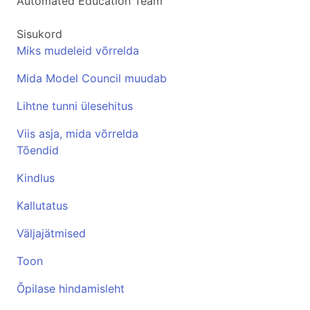
Automated Education Team
Sisukord
Miks mudeleid võrrelda
Mida Model Council muudab
Lihtne tunni ülesehitus
Viis asja, mida võrrelda
Tõendid
Kindlus
Kallutatus
Väljajätmised
Toon
Õpilase hindamisleht