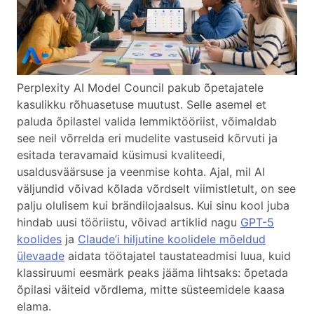
Perplexity AI Model Council pakub õpetajatele
kasulikku rõhuasetuse muutust. Selle asemel et
paluda õpilastel valida lemmiktööriist, võimaldab
see neil võrrelda eri mudelite vastuseid kõrvuti ja
esitada teravamaid küsimusi kvaliteedi,
usaldusväärsuse ja veenmise kohta. Ajal, mil AI
väljundid võivad kõlada võrdselt viimistletult, on see
palju olulisem kui brändilojaalsus. Kui sinu kool juba
hindab uusi tööriistu, võivad artiklid nagu
GPT-5
koolides
ja
Claude’i hiljutine koolidele mõeldud
ülevaade
aidata töötajatel taustateadmisi luua, kuid
klassiruumi eesmärk peaks jääma lihtsaks: õpetada
õpilasi väiteid võrdlema, mitte süsteemidele kaasa
elama.