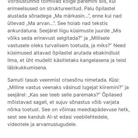
Võrdlustunnid toimivad kõige paremini siis, kui
erimeelsused on struktureeritud. Palu õpilastel
alustada sõnadega „Ma märkasin…”, enne kui nad
ütlevad „Ma arvan…”. See hoiab nad tekstis
ankurdatuna. Seejärel liigu küsimuste juurde „Mis
võiks seda erinevust selgitada?” ja „Millisele
vastusele oleks turvalisem toetuda, ja miks?” Need
küsimused aitavad õpilastel arutada ebakindlust
ilma, et üht mudelit käsitletaks kangelasena ja teist
läbikukkumisena.
Samuti tasub veenmist otsesõnu nimetada. Küsi:
„Milline vastus veenaks väsinud lugejat kiiremini?” ja
seejärel: „Kas see teeb selle paremaks?” Õpilased
mõistavad sageli, et sujuv sõnastus võib varjata
nõrka toetust. See on võimas meediapädevuse hetk,
sest see kandub AI-st edasi veebilehtedele,
videotele ja arvamuslugudele.