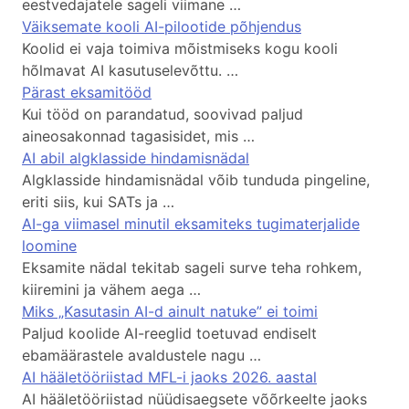
eestvedajatele sageli viimane …
Väiksemate kooli AI-pilootide põhjendus
Koolid ei vaja toimiva mõistmiseks kogu kooli
hõlmavat AI kasutuselevõttu. …
Pärast eksamitööd
Kui tööd on parandatud, soovivad paljud
aineosakonnad tagasisidet, mis …
AI abil algklasside hindamisnädal
Algklasside hindamisnädal võib tunduda pingeline,
eriti siis, kui SATs ja …
AI-ga viimasel minutil eksamiteks tugimaterjalide
loomine
Eksamite nädal tekitab sageli surve teha rohkem,
kiiremini ja vähem aega …
Miks „Kasutasin AI-d ainult natuke” ei toimi
Paljud koolide AI-reeglid toetuvad endiselt
ebamäärastele avaldustele nagu …
AI hääletööriistad MFL-i jaoks 2026. aastal
AI hääletööriistad nüüdisaegsete võõrkeelte jaoks