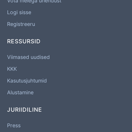
Võta meiega ühendust
Logi sisse
Registreeru
RESSURSID
Viimased uudised
KKK
Kasutusjuhtumid
Alustamine
JURIIDILINE
Press