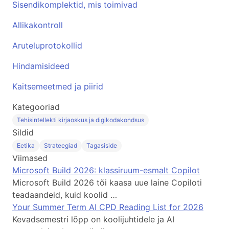
Sisendikomplektid, mis toimivad
Allikakontroll
Aruteluprotokollid
Hindamisideed
Kaitsemeetmed ja piirid
Kategooriad
Tehisintellekti kirjaoskus ja digikodakondsus
Sildid
Eetika
Strateegiad
Tagasiside
Viimased
Microsoft Build 2026: klassiruum-esmalt Copilot
Microsoft Build 2026 tõi kaasa uue laine Copiloti
teadaandeid, kuid koolid …
Your Summer Term AI CPD Reading List for 2026
Kevadsemestri lõpp on koolijuhtidele ja AI