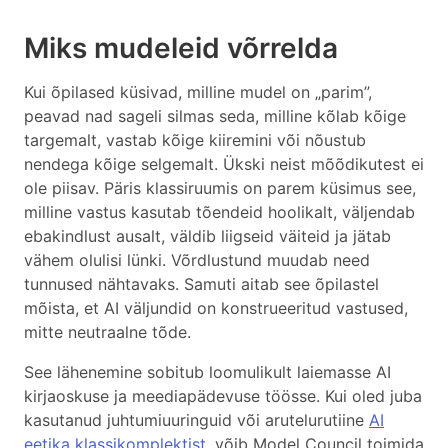
Miks mudeleid võrrelda
Kui õpilased küsivad, milline mudel on „parim”,
peavad nad sageli silmas seda, milline kõlab kõige
targemalt, vastab kõige kiiremini või nõustub
nendega kõige selgemalt. Ükski neist mõõdikutest ei
ole piisav. Päris klassiruumis on parem küsimus see,
milline vastus kasutab tõendeid hoolikalt, väljendab
ebakindlust ausalt, väldib liigseid väiteid ja jätab
vähem olulisi lünki. Võrdlustund muudab need
tunnused nähtavaks. Samuti aitab see õpilastel
mõista, et AI väljundid on konstrueeritud vastused,
mitte neutraalne tõde.
See lähenemine sobitub loomulikult laiemasse AI
kirjaoskuse ja meediapädevuse töösse. Kui oled juba
kasutanud juhtumiuuringuid või arutelurutiine
AI
eetika klassikomplektist
, võib Model Council toimida