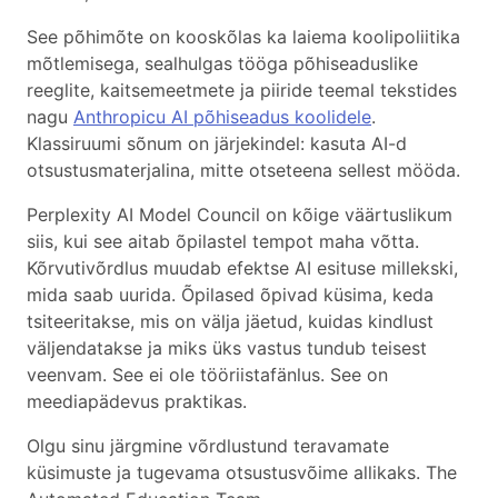
See põhimõte on kooskõlas ka laiema koolipoliitika
mõtlemisega, sealhulgas tööga põhiseaduslike
reeglite, kaitsemeetmete ja piiride teemal tekstides
nagu
Anthropicu AI põhiseadus koolidele
.
Klassiruumi sõnum on järjekindel: kasuta AI-d
otsustusmaterjalina, mitte otseteena sellest mööda.
Perplexity AI Model Council on kõige väärtuslikum
siis, kui see aitab õpilastel tempot maha võtta.
Kõrvutivõrdlus muudab efektse AI esituse millekski,
mida saab uurida. Õpilased õpivad küsima, keda
tsiteeritakse, mis on välja jäetud, kuidas kindlust
väljendatakse ja miks üks vastus tundub teisest
veenvam. See ei ole tööriistafänlus. See on
meediapädevus praktikas.
Olgu sinu järgmine võrdlustund teravamate
küsimuste ja tugevama otsustusvõime allikaks. The