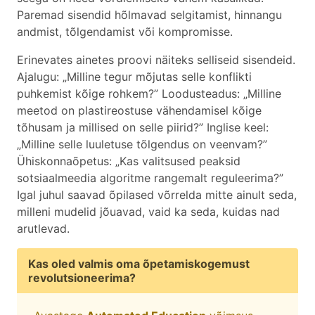
Paremad sisendid hõlmavad selgitamist, hinnangu
andmist, tõlgendamist või kompromisse.
Erinevates ainetes proovi näiteks selliseid sisendeid.
Ajalugu: „Milline tegur mõjutas selle konflikti
puhkemist kõige rohkem?” Loodusteadus: „Milline
meetod on plastireostuse vähendamisel kõige
tõhusam ja millised on selle piirid?” Inglise keel:
„Milline selle luuletuse tõlgendus on veenvam?”
Ühiskonnaõpetus: „Kas valitsused peaksid
sotsiaalmeedia algoritme rangemalt reguleerima?”
Igal juhul saavad õpilased võrrelda mitte ainult seda,
milleni mudelid jõuavad, vaid ka seda, kuidas nad
arutlevad.
Kas oled valmis oma õpetamiskogemust
revolutsioneerima?