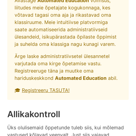
Avastage
Automated Education
võimsus,
liitudes meie õpetajate kogukonnaga, kes
võtavad tagasi oma aja ja rikastavad oma
klassiruume. Meie intuitiivse platvormiga
saate automatiseerida administratiivseid
ülesandeid, isikupärastada õpilaste õppimist
ja suhelda oma klassiga nagu kunagi varem.
Ärge laske administratiivsetel ülesannetel
varjutada oma kirge õpetamise vastu.
Registreeruge täna ja muutke oma
hariduskeskkond
Automated Education
abil.
🎓
Registreeru TASUTA!
Allikakontroll
Üks olulisemaid õppetunde tuleb siis, kui mõlemad
vastused kõlavad veenvalt. Just siis vajavad