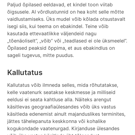
Paljud õpilased eeldavad, et kindel toon viitab
õigsusele. AI võrdlustunnid on hea koht selle mõtte
vaidlustamiseks. Üks mudel võib kõlada otsustavalt
isegi siis, kui teema on ebakindel. Teine võib
kasutada ettevaatlikke väljendeid nagu
„tõenäoliselt”, „võib” või „teadlased ei ole üksmeelel”.
Õpilased peaksid õppima, et aus ebakindlus on
sageli tugevus, mitte puudus.
Kallutatus
Kallutatus võib ilmneda selles, mida rõhutatakse,
kelle vaatenurk seatakse keskmesse ja milliseid
eeldusi ei seata kahtluse alla. Näiteks arengut
käsitlevas geograafiaülesandes võib üks vastus
käsitleda edenemist ainult majanduslikes terminites,
jättes tähelepanuta keskkonna või kohalike
kogukondade vaatenurgad. Kirjanduse ülesandes