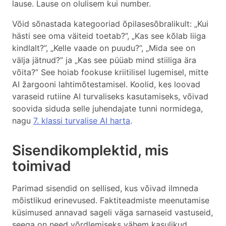
lause. Lause on olulisem kui number.
Võid sõnastada kategooriad õpilasesõbralikult: „Kui
hästi see oma väiteid toetab?”, „Kas see kõlab liiga
kindlalt?”, „Kelle vaade on puudu?”, „Mida see on
välja jätnud?” ja „Kas see püüab mind stiiliga ära
võita?” See hoiab fookuse kriitilisel lugemisel, mitte
AI žargooni lahtimõtestamisel. Koolid, kes loovad
varaseid rutiine AI turvaliseks kasutamiseks, võivad
soovida siduda selle juhendajate tunni normidega,
nagu
7. klassi turvalise AI harta
.
Sisendikomplektid, mis
toimivad
Parimad sisendid on sellised, kus võivad ilmneda
mõistlikud erinevused. Faktiteadmiste meenutamise
küsimused annavad sageli väga sarnaseid vastuseid,
seega on need võrdlemiseks vähem kasulikud.