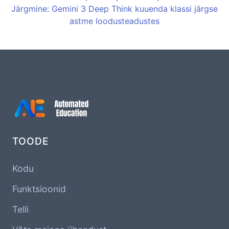
Järgmine: Gemini 3 Deep Think kuuenda klassi järgse
astme loodusteadustes
TOODE
Kodu
Funktsioonid
Telli