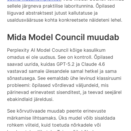
sellele järgneva praktilise laboritunnina. Õpilased
liiguvad abstraktsest jutust kallutatuse ja
usaldusväärsuse kohta konkreetsete näideteni lehel.
Mida Model Council muudab
Perplexity AI Model Council kõige kasulikum
omadus ei ole uudsus. See on kontroll. Õpilased
saavad uurida, kuidas GPT-5.2 ja Claude 4.6
vastavad samale ülesandele samal hetkel ja sama
sõnastusega. See eemaldab ühe levinud klassiruumi
probleemi: õpilased võrdlevad väljundeid, mis
pärinevad erinevatest sisenditest, ja teevad seejärel
ebakindlaid järeldusi.
See kõrvutivaade muudab peente erinevuste
märkamise lihtsamaks. Üks mudel võib sisaldada
rohkem viiteid, kuid toetuda nõrkadele või