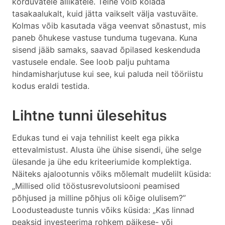
korduvatele allikatele. Teine võib kõlada
tasakaalukalt, kuid jätta vaikselt välja vastuväite.
Kolmas võib kasutada väga veenvat sõnastust, mis
paneb õhukese vastuse tunduma tugevana. Kuna
sisend jääb samaks, saavad õpilased keskenduda
vastusele endale. See loob palju puhtama
hindamisharjutuse kui see, kui paluda neil tööriistu
kodus eraldi testida.
Lihtne tunni ülesehitus
Edukas tund ei vaja tehnilist keelt ega pikka
ettevalmistust. Alusta ühe ühise sisendi, ühe selge
ülesande ja ühe edu kriteeriumide komplektiga.
Näiteks ajalootunnis võiks mõlemalt mudelilt küsida:
„Millised olid tööstusrevolutsiooni peamised
põhjused ja milline põhjus oli kõige olulisem?”
Loodusteaduste tunnis võiks küsida: „Kas linnad
peaksid investeerima rohkem päikese- või