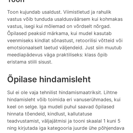
Toon kujundab usaldust. Viimistletud ja rahulik
vastus võib tunduda usaldusväärsem kui kohmakas
vastus, isegi kui mõlemad on võrdselt nõrgad.
Õpilased peaksid märkama, kui mudel kasutab
veenmiseks kindlat sõnastust, retoorilisi võtteid või
emotsionaalselt laetud väljendeid. Just siin muutub
meediapädevus väga praktiliseks: klass õpib
eristama stiili sisust.
Õpilase hindamisleht
Sul ei ole vaja tehnilist hindamismaatriksit. Lihtne
hindamisleht võib toimida eri vanuserühmades, kui
keel on selge. Iga mudeli puhul saavad õpilased
hinnata tõendeid, kindlust, kallutatuse
teadvustamist, väljajätmisi ja tooni skaalal 1 kuni 5
ning kirjutada iga kategooria juurde ühe põhjendava