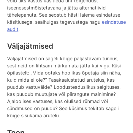
võib üks vastus käsitleda üht tõlgendust
iseenesestmõistetavana ja jätta alternatiivid
tähelepanuta. See seostub hästi laiema esindatuse
käsitlusega, sealhulgas tegevustega nagu
esindatuse
audit
.
Väljajätmised
Väljajätmised on sageli kõige paljastavam tunnus,
sest neid on lihtsam märkamata jätta kui vigu. Küsi
õpilastelt: „Mida ootaks hoolikas õpetaja siin näha,
kuid mida ei ole?” Tasakaalustatud arutelus, kas
puudub vastuväide? Loodusteaduslikus selgituses,
kas puudub muutujate või piirangute mainimine?
Ajaloolises vastuses, kas olulised rühmad või
sündmused on puudu? See küsimus tekitab sageli
kõige sisukama arutelu.
Toon