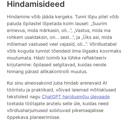
Hindamisideed
Hindamine võib jääda kergeks. Tunni lõpu pilet võib
paluda õpilastel lõpetada kolm lauset: „Suurim
erinevus, mida märkasin, oli…”, „Vastus, mida ma
rohkem usaldaksin, on… sest…”, ja „Üks asi, mida
mõlemad vastused veel vajasid, oli…”. Võrdlustabel
võib koguda tunnist tõendeid ilma liigseks koormaks
muutumata. Hästi toimib ka lühike reflekteeriv
kirjutamine: õpilased selgitavad, kuidas nende
hinnang pärast allikakontrolli muutus.
Kui sinu aineosakond juba hindab arenevaid AI
tööriistu ja praktikaid, võivad laiemad mõtisklused
tekstidest nagu
ChatGPT haridusmõju ülevaade
toetada töötajate arutelu selle üle, kuidas need
võrdlusharjumused sobituvad pikemaajalisse
õppekava planeerimisse.