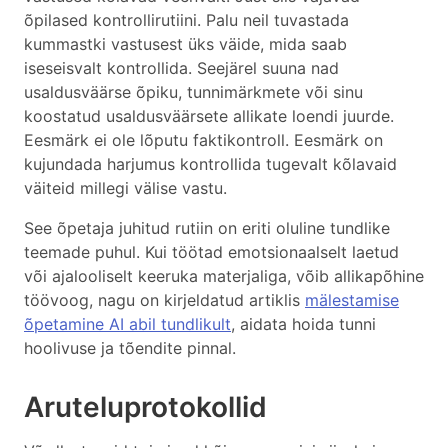
õpilased kontrollirutiini. Palu neil tuvastada
kummastki vastusest üks väide, mida saab
iseseisvalt kontrollida. Seejärel suuna nad
usaldusväärse õpiku, tunnimärkmete või sinu
koostatud usaldusväärsete allikate loendi juurde.
Eesmärk ei ole lõputu faktikontroll. Eesmärk on
kujundada harjumus kontrollida tugevalt kõlavaid
väiteid millegi välise vastu.
See õpetaja juhitud rutiin on eriti oluline tundlike
teemade puhul. Kui töötad emotsionaalselt laetud
või ajalooliselt keeruka materjaliga, võib allikapõhine
töövoog, nagu on kirjeldatud artiklis
mälestamise
õpetamine AI abil tundlikult
, aidata hoida tunni
hoolivuse ja tõendite pinnal.
Aruteluprotokollid