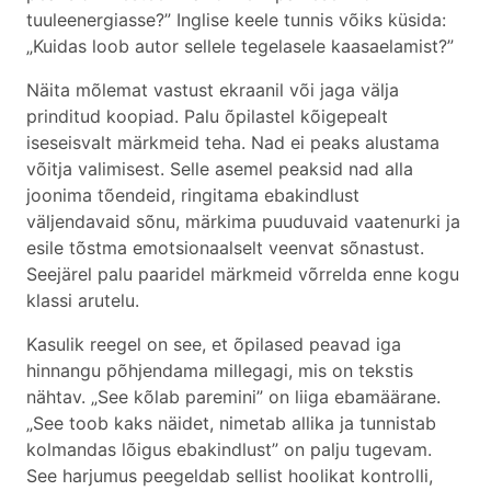
tuuleenergiasse?” Inglise keele tunnis võiks küsida:
„Kuidas loob autor sellele tegelasele kaasaelamist?”
Näita mõlemat vastust ekraanil või jaga välja
prinditud koopiad. Palu õpilastel kõigepealt
iseseisvalt märkmeid teha. Nad ei peaks alustama
võitja valimisest. Selle asemel peaksid nad alla
joonima tõendeid, ringitama ebakindlust
väljendavaid sõnu, märkima puuduvaid vaatenurki ja
esile tõstma emotsionaalselt veenvat sõnastust.
Seejärel palu paaridel märkmeid võrrelda enne kogu
klassi arutelu.
Kasulik reegel on see, et õpilased peavad iga
hinnangu põhjendama millegagi, mis on tekstis
nähtav. „See kõlab paremini” on liiga ebamäärane.
„See toob kaks näidet, nimetab allika ja tunnistab
kolmandas lõigus ebakindlust” on palju tugevam.
See harjumus peegeldab sellist hoolikat kontrolli,