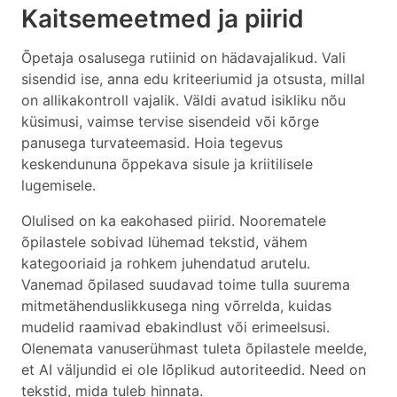
Kaitsemeetmed ja piirid
Õpetaja osalusega rutiinid on hädavajalikud. Vali
sisendid ise, anna edu kriteeriumid ja otsusta, millal
on allikakontroll vajalik. Väldi avatud isikliku nõu
küsimusi, vaimse tervise sisendeid või kõrge
panusega turvateemasid. Hoia tegevus
keskendununa õppekava sisule ja kriitilisele
lugemisele.
Olulised on ka eakohased piirid. Noorematele
õpilastele sobivad lühemad tekstid, vähem
kategooriaid ja rohkem juhendatud arutelu.
Vanemad õpilased suudavad toime tulla suurema
mitmetähenduslikkusega ning võrrelda, kuidas
mudelid raamivad ebakindlust või erimeelsusi.
Olenemata vanuserühmast tuleta õpilastele meelde,
et AI väljundid ei ole lõplikud autoriteedid. Need on
tekstid, mida tuleb hinnata.