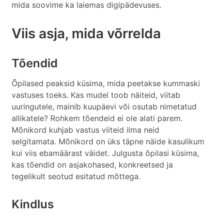
mida soovime ka laiemas digipädevuses.
Viis asja, mida võrrelda
Tõendid
Õpilased peaksid küsima, mida peetakse kummaski
vastuses toeks. Kas mudel toob näiteid, viitab
uuringutele, mainib kuupäevi või osutab nimetatud
allikatele? Rohkem tõendeid ei ole alati parem.
Mõnikord kuhjab vastus viiteid ilma neid
selgitamata. Mõnikord on üks täpne näide kasulikum
kui viis ebamäärast väidet. Julgusta õpilasi küsima,
kas tõendid on asjakohased, konkreetsed ja
tegelikult seotud esitatud mõttega.
Kindlus