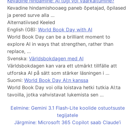
Kevadine hindamine: AI tugi või väärkäitumine?
Kevadine hindamishooaeg paneb õpetajad, õpilased
ja pered surve alla …
Alternatiivsed Keeled
English (GB):
World Book Day with AI
World Book Day can be a brilliant moment to
explore AI in ways that strengthen, rather than
replace, …
Svenska:
Världsbokdagen med AI
Världsbokdagen kan vara ett utmärkt tillfälle att
utforska AI på sätt som stärker läsningen i …
Suomi:
World Book Day AI:n kanssa
World Book Day voi olla loistava hetki tutkia AI:ta
tavoilla, jotka vahvistavat lukemista sen …
Eelmine: Gemini 3.1 Flash-Lite koolide ostuotsuste
tegijatele
Järgmine: Microsoft 365 Copilot saab Claude’i