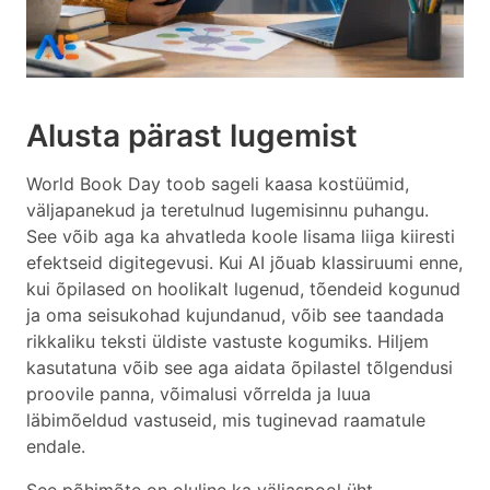
Alusta pärast lugemist
World Book Day toob sageli kaasa kostüümid,
väljapanekud ja teretulnud lugemisinnu puhangu.
See võib aga ka ahvatleda koole lisama liiga kiiresti
efektseid digitegevusi. Kui AI jõuab klassiruumi enne,
kui õpilased on hoolikalt lugenud, tõendeid kogunud
ja oma seisukohad kujundanud, võib see taandada
rikkaliku teksti üldiste vastuste kogumiks. Hiljem
kasutatuna võib see aga aidata õpilastel tõlgendusi
proovile panna, võimalusi võrrelda ja luua
läbimõeldud vastuseid, mis tuginevad raamatule
endale.