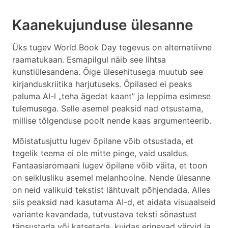
Kaanekujunduse ülesanne
Üks tugev World Book Day tegevus on alternatiivne
raamatukaan. Esmapilgul näib see lihtsa
kunstiülesandena. Õige ülesehitusega muutub see
kirjanduskriitika harjutuseks. Õpilased ei peaks
paluma AI-l „teha ägedat kaant” ja leppima esimese
tulemusega. Selle asemel peaksid nad otsustama,
millise tõlgenduse poolt nende kaas argumenteerib.
Mõistatusjuttu lugev õpilane võib otsustada, et
tegelik teema ei ole mitte pinge, vaid usaldus.
Fantaasiaromaani lugev õpilane võib väita, et toon
on seiklusliku asemel melanhoolne. Nende ülesanne
on neid valikuid tekstist lähtuvalt põhjendada. Alles
siis peaksid nad kasutama AI-d, et aidata visuaalseid
variante kavandada, tutvustava teksti sõnastust
täpsustada või katsetada, kuidas erinevad värvid ja