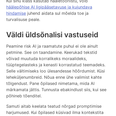
Kui sinu klass kasutab hääletööriistu, võib
häälepõhise AI ligipääsetavuse ja kujundava
hindamise
juhend aidata sul mõelda toe ja
turvalisuse peale.
Väldi üldsõnalisi vastuseid
Peamine risk AI ja raamatute puhul ei ole ainult
petmine. See on taandamine. Keerukad tekstid
võivad muutuda korralikeks moraalideks,
tüüptegelasteks ja kenasti korrastatud teemadeks.
Selle vältimiseks loo ülesandesse hõõrdumist. Küsi
leheküljenumbreid. Nõua enne ühe valimist kahte
tõlgendust. Pane õpilased nimetama, mida AI
märkamata jättis. Tunnusta ebakindlust siis, kui see
põhineb tõenditel.
Samuti aitab keelata teatud nõrgad promptimise
harjumused. Kui õpilased küsivad ilma kontekstita