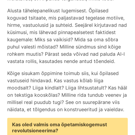
Alusta tähelepanelikust lugemisest. Õpilased
koguvad tsitaate, mis paljastavad tegelase motiive,
hirme, vastuolusid ja suhteid. Seejärel kirjutavad nad
küsimusi, mis lähevad pinnapealsetest faktidest
kaugemale: Miks sa vaikisid? Mida sa oma sõbra
puhul valesti mõistad? Milline sündmus sind kõige
rohkem muutis? Pärast seda võivad nad paluda AI-l
vastata rollis, kasutades nende antud tõendeid.
Kõige sisukam õppimine toimub siis, kui õpilased
vastuseid hindavad. Kas vastus kõlab liiga
moodsalt? Liiga kindlalt? Liiga lihtsustatult? Kas hääl
on tekstiga kooskõlas? Milline rida tundub veenev ja
millisel real puudub tugi? See on suurepärane viis
näidata, et tõlgendus on konstrueeritud ja vaieldav.
Kas oled valmis oma õpetamiskogemust
revolutsioneerima?