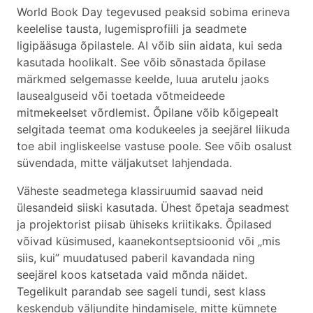
World Book Day tegevused peaksid sobima erineva
keelelise tausta, lugemisprofiili ja seadmete
ligipääsuga õpilastele. AI võib siin aidata, kui seda
kasutada hoolikalt. See võib sõnastada õpilase
märkmed selgemasse keelde, luua arutelu jaoks
lausealguseid või toetada võtmeideede
mitmekeelset võrdlemist. Õpilane võib kõigepealt
selgitada teemat oma kodukeeles ja seejärel liikuda
toe abil ingliskeelse vastuse poole. See võib osalust
süvendada, mitte väljakutset lahjendada.
Väheste seadmetega klassiruumid saavad neid
ülesandeid siiski kasutada. Ühest õpetaja seadmest
ja projektorist piisab ühiseks kriitikaks. Õpilased
võivad küsimused, kaanekontseptsioonid või „mis
siis, kui” muudatused paberil kavandada ning
seejärel koos katsetada vaid mõnda näidet.
Tegelikult parandab see sageli tundi, sest klass
keskendub väljundite hindamisele, mitte kümnete