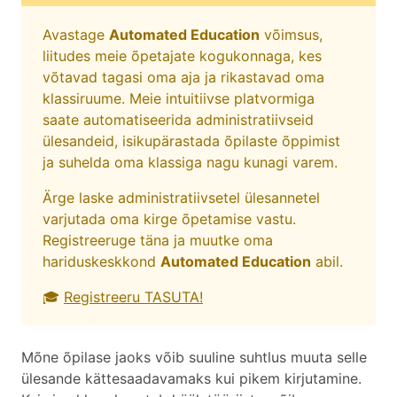
Avastage
Automated Education
võimsus,
liitudes meie õpetajate kogukonnaga, kes
võtavad tagasi oma aja ja rikastavad oma
klassiruume. Meie intuitiivse platvormiga
saate automatiseerida administratiivseid
ülesandeid, isikupärastada õpilaste õppimist
ja suhelda oma klassiga nagu kunagi varem.
Ärge laske administratiivsetel ülesannetel
varjutada oma kirge õpetamise vastu.
Registreeruge täna ja muutke oma
hariduskeskkond
Automated Education
abil.
🎓
Registreeru TASUTA!
Mõne õpilase jaoks võib suuline suhtlus muuta selle
ülesande kättesaadavamaks kui pikem kirjutamine.