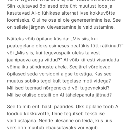
Siin kujutavad õpilased ette üht muutust loos ja
kasutavad AI-d lühikese alternatiivse kokkuvõtte
loomiseks. Oluline osa ei ole genereerimine ise. See
on sellele järgnev ülevaatamine ja vaidlustamine.
Näiteks võib õpilane küsida: „Mis siis, kui
peategelane oleks esimeses peatükis tõtt rääkinud?”
või „Mis siis, kui tegevuspaik oleks talvest
jaanipäeva aega viidud?” AI võib kiiresti visandada
võimaliku sündmuste ahela. Seejärel võrdlevad
õpilased seda versiooni algse tekstiga. Kas see
muutus sobiks tegelikult tegelase motiividega?
Millised teemad nõrgeneksid või tugevneksid?
Millise olulise detaili on AI tähelepanuta jätnud?
See toimib eriti hästi paarides. Üks õpilane toob AI
loodud kokkuvõtte, teine tegutseb tekstilise
vaidlustajana. Nende ülesanne on leida, kus uus
versioon muutub ebausutavaks või vajub