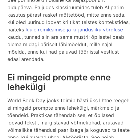
See põhimõte on oluline ka väljaspool üht
pidupäeva. Paljudes klassiruumides tuleb AI parim
kasutus pärast rasket mõttetööd, mitte enne seda.
Kui oled uurinud loovat kriitikat teistes kontekstides,
näiteks
luule remiksimise ja kirjandusliku võrdluse
kaudu, tunned siin ära sama mustri: õpilastel peab
olema midagi päriselt läbimõeldut, mille najal
mõelda, enne kui nad paluvad tööriistal vestlust
edasi arendada.
Ei mingeid prompte enne
lehekülgi
World Book Day jaoks toimib hästi üks lihtne reegel:
ei mingeid prompte enne lehekülgi, märkmeid ja
tõendeid. Praktikas tähendab see, et õpilased
loevad teksti, märgistavad võtmekohad, arutavad
võimalikke tähendusi paarilisega ja koguvad tsitaate
enne, kui avavad ühegi AI-tööriista. See hoiab