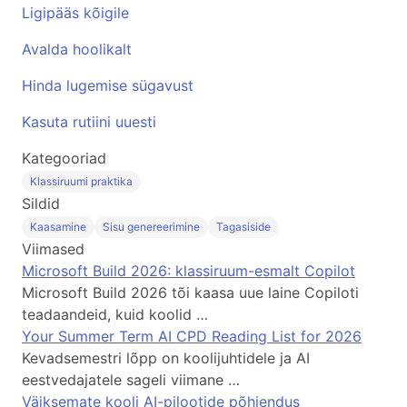
Ligipääs kõigile
Avalda hoolikalt
Hinda lugemise sügavust
Kasuta rutiini uuesti
Kategooriad
Klassiruumi praktika
Sildid
Kaasamine
Sisu genereerimine
Tagasiside
Viimased
Microsoft Build 2026: klassiruum-esmalt Copilot
Microsoft Build 2026 tõi kaasa uue laine Copiloti
teadaandeid, kuid koolid …
Your Summer Term AI CPD Reading List for 2026
Kevadsemestri lõpp on koolijuhtidele ja AI
eestvedajatele sageli viimane …
Väiksemate kooli AI-pilootide põhjendus