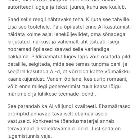
autoriteedi lugeja ja teksti juures, kuhu see kuulub.
Saad selle reegli nähtavaks teha. Kirjuta see tahvlile.
Lisa see töölehele. Palu õpilastel enne AI kasutamist
näidata kolme asja: leheküljeviidet, oma sõnadega
kirjutatud märkust ja vähemalt üht tsitaati. Isegi
nooremad õpilased saavad selle variandiga
hakkama. Pildiraamatut lugev laps võib osutada pildi
detailile, selgitada, mida see temas tundma pani, ja
seejärel kasutada AI-d, et võrrelda kahte võimalikku
kaanekujundust. Vanem õpilane, kes uurib romaani,
võib enne millegi genereerimist tuua kaasa lõigu
märkmeid ja lühikese teemade loendi.
See parandab ka AI väljundi kvaliteeti. Ebamäärased
promptid annavad tavaliselt ebamääraseid
vastuseid. Konkreetne tõendusmaterjal annab
teravamaid ja vaieldavamaid ideid. Just seda on
lugemistunnis vaja.