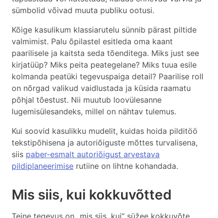
sümbolid võivad muuta publiku ootusi.
Kõige kasulikum klassiarutelu sünnib pärast piltide
valmimist. Palu õpilastel esitleda oma kaant
paarilisele ja kaitsta seda tõenditega. Miks just see
kirjatüüp? Miks peita peategelane? Miks tuua esile
kolmanda peatüki tegevuspaiga detail? Paarilise roll
on nõrgad valikud vaidlustada ja küsida raamatu
põhjal tõestust. Nii muutub loovülesanne
lugemisülesandeks, millel on nähtav tulemus.
Kui soovid kasulikku mudelit, kuidas hoida pilditöö
tekstipõhisena ja autoriõiguste mõttes turvalisena,
siis
paber-esmalt autoriõigust arvestava
pildiplaneerimise
rutiine on lihtne kohandada.
Mis siis, kui kokkuvõtted
Teine tegevus on „mis siis, kui” süžee kokkuvõte.