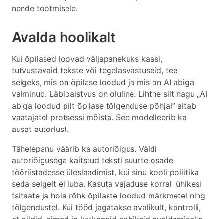
nende tootmisele.
Avalda hoolikalt
Kui õpilased loovad väljapanekuks kaasi,
tutvustavaid tekste või tegelasvastuseid, tee
selgeks, mis on õpilase loodud ja mis on AI abiga
valminud. Läbipaistvus on oluline. Lihtne silt nagu „AI
abiga loodud pilt õpilase tõlgenduse põhjal” aitab
vaatajatel protsessi mõista. See modelleerib ka
ausat autorlust.
Tähelepanu väärib ka autoriõigus. Väldi
autoriõigusega kaitstud teksti suurte osade
tööriistadesse üleslaadimist, kui sinu kooli poliitika
seda selgelt ei luba. Kasuta vajaduse korral lühikesi
tsitaate ja hoia rõhk õpilaste loodud märkmetel ning
tõlgendustel. Kui tööd jagatakse avalikult, kontrolli,