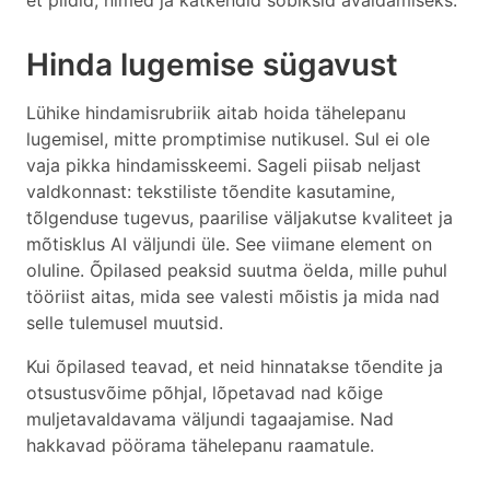
et pildid, nimed ja katkendid sobiksid avaldamiseks.
Hinda lugemise sügavust
Lühike hindamisrubriik aitab hoida tähelepanu
lugemisel, mitte promptimise nutikusel. Sul ei ole
vaja pikka hindamisskeemi. Sageli piisab neljast
valdkonnast: tekstiliste tõendite kasutamine,
tõlgenduse tugevus, paarilise väljakutse kvaliteet ja
mõtisklus AI väljundi üle. See viimane element on
oluline. Õpilased peaksid suutma öelda, mille puhul
tööriist aitas, mida see valesti mõistis ja mida nad
selle tulemusel muutsid.
Kui õpilased teavad, et neid hinnatakse tõendite ja
otsustusvõime põhjal, lõpetavad nad kõige
muljetavaldavama väljundi tagaajamise. Nad
hakkavad pöörama tähelepanu raamatule.