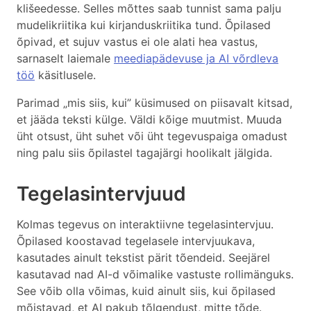
klišeedesse. Selles mõttes saab tunnist sama palju
mudelikriitika kui kirjanduskriitika tund. Õpilased
õpivad, et sujuv vastus ei ole alati hea vastus,
sarnaselt laiemale
meediapädevuse ja AI võrdleva
töö
käsitlusele.
Parimad „mis siis, kui” küsimused on piisavalt kitsad,
et jääda teksti külge. Väldi kõige muutmist. Muuda
üht otsust, üht suhet või üht tegevuspaiga omadust
ning palu siis õpilastel tagajärgi hoolikalt jälgida.
Tegelasintervjuud
Kolmas tegevus on interaktiivne tegelasintervjuu.
Õpilased koostavad tegelasele intervjuukava,
kasutades ainult tekstist pärit tõendeid. Seejärel
kasutavad nad AI-d võimalike vastuste rollimänguks.
See võib olla võimas, kuid ainult siis, kui õpilased
mõistavad, et AI pakub tõlgendust, mitte tõde.