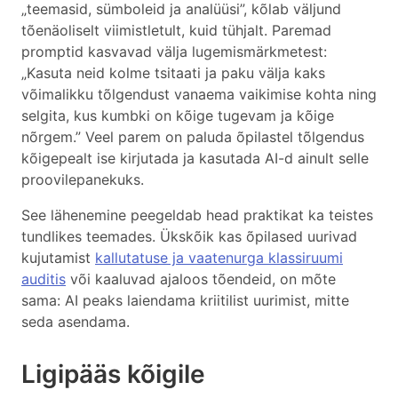
„teemasid, sümboleid ja analüüsi”, kõlab väljund
tõenäoliselt viimistletult, kuid tühjalt. Paremad
promptid kasvavad välja lugemismärkmetest:
„Kasuta neid kolme tsitaati ja paku välja kaks
võimalikku tõlgendust vanaema vaikimise kohta ning
selgita, kus kumbki on kõige tugevam ja kõige
nõrgem.” Veel parem on paluda õpilastel tõlgendus
kõigepealt ise kirjutada ja kasutada AI-d ainult selle
proovilepanekuks.
See lähenemine peegeldab head praktikat ka teistes
tundlikes teemades. Ükskõik kas õpilased uurivad
kujutamist
kallutatuse ja vaatenurga klassiruumi
auditis
või kaaluvad ajaloos tõendeid, on mõte
sama: AI peaks laiendama kriitilist uurimist, mitte
seda asendama.
Ligipääs kõigile