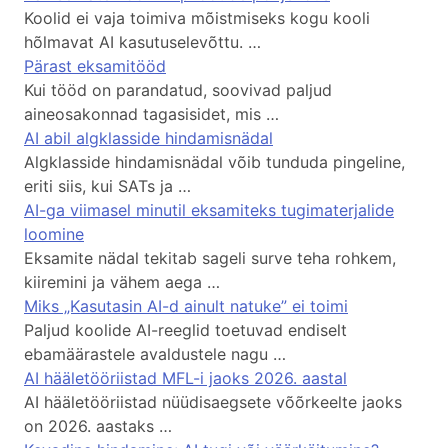
Koolid ei vaja toimiva mõistmiseks kogu kooli
hõlmavat AI kasutuselevõttu. …
Pärast eksamitööd
Kui tööd on parandatud, soovivad paljud
aineosakonnad tagasisidet, mis …
AI abil algklasside hindamisnädal
Algklasside hindamisnädal võib tunduda pingeline,
eriti siis, kui SATs ja …
AI-ga viimasel minutil eksamiteks tugimaterjalide
loomine
Eksamite nädal tekitab sageli surve teha rohkem,
kiiremini ja vähem aega …
Miks „Kasutasin AI-d ainult natuke” ei toimi
Paljud koolide AI-reeglid toetuvad endiselt
ebamäärastele avaldustele nagu …
AI hääletööriistad MFL-i jaoks 2026. aastal
AI hääletööriistad nüüdisaegsete võõrkeelte jaoks
on 2026. aastaks …