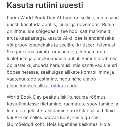
Kasuta rutiini uuesti
Parim World Book Day AI-tund on selline, mida saad
uuesti kasutada aprillis, juunis ja novembris. Rutiin
on lihtne: loe kõigepealt, tee hoolikalt märkmeid,
aruta kaaslastega, kasuta AI-d idee laiendamiseks
või proovilepanekuks ja seejärel kritiseeri tulemust.
See järjestus toimib romaanide, pildiraamatute,
luuletuste ja aimekirjanduse puhul. Samuti aitab see
õpilastel kujundada harjumusi, mis kanduvad üle eri
õppeainetesse, sealhulgas allikate kontrollimine ja
vaatenurkade testimine, nagu näha
ajaloo
planeerimises allikakriitika kaudu
.
World Book Day peaks siiski tunduma rõõmus.
Kostüümidesse riietumine, raamatute soovitamine ja
lemmiktegelaste tähistamine on kõik olulised. Kuid
kui AI-l on selles päevas koht, siis olgu see
läbimõeldud koht. Hoia lugemine keskmes. Hoia