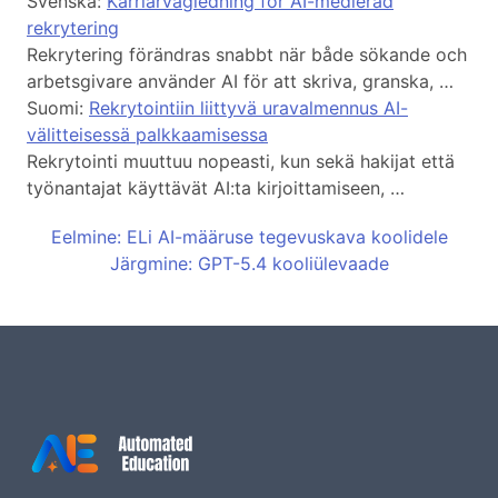
Svenska:
Karriärvägledning för AI-medierad
rekrytering
Rekrytering förändras snabbt när både sökande och
arbetsgivare använder AI för att skriva, granska, …
Suomi:
Rekrytointiin liittyvä uravalmennus AI-
välitteisessä palkkaamisessa
Rekrytointi muuttuu nopeasti, kun sekä hakijat että
työnantajat käyttävät AI:ta kirjoittamiseen, …
Eelmine: ELi AI-määruse tegevuskava koolidele
Järgmine: GPT-5.4 kooliülevaade