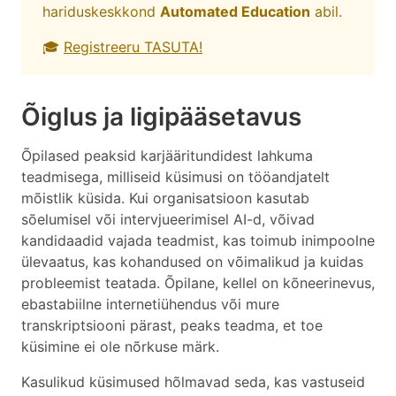
hariduskeskkond
Automated Education
abil.
🎓
Registreeru TASUTA!
Õiglus ja ligipääsetavus
Õpilased peaksid karjääritundidest lahkuma
teadmisega, milliseid küsimusi on tööandjatelt
mõistlik küsida. Kui organisatsioon kasutab
sõelumisel või intervjueerimisel AI-d, võivad
kandidaadid vajada teadmist, kas toimub inimpoolne
ülevaatus, kas kohandused on võimalikud ja kuidas
probleemist teatada. Õpilane, kellel on kõneerinevus,
ebastabiilne internetiühendus või mure
transkriptsiooni pärast, peaks teadma, et toe
küsimine ei ole nõrkuse märk.
Kasulikud küsimused hõlmavad seda, kas vastuseid