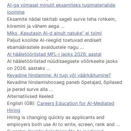
AI-ga viimasel minutil eksamiteks tugimaterjalide
loomine
Eksamite nädal tekitab sageli surve teha rohkem,
kiiremini ja vähem aega …
Miks „Kasutasin AI-d ainult natuke” ei toimi
Paljud koolide AI-reeglid toetuvad endiselt
ebamäärastele avaldustele nagu …
AI hääletööriistad MFL-i jaoks 2026. aastal
AI hääletööriistad nüüdisaegsete võõrkeelte jaoks
on 2026. aastaks …
Kevadine hindamine: AI tugi või väärkäitumine?
Kevadine hindamishooaeg paneb õpetajad, õpilased
ja pered surve alla …
Alternatiivsed Keeled
English (GB):
Careers Education for AI-Mediated
Hiring
Hiring is changing quickly as applicants and
employers both use AI to write, screen, rank and …