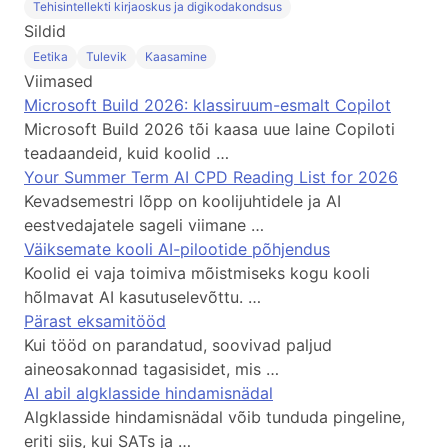
Tehisintellekti kirjaoskus ja digikodakondsus
Sildid
Eetika
Tulevik
Kaasamine
Viimased
Microsoft Build 2026: klassiruum-esmalt Copilot
Microsoft Build 2026 tõi kaasa uue laine Copiloti
teadaandeid, kuid koolid …
Your Summer Term AI CPD Reading List for 2026
Kevadsemestri lõpp on koolijuhtidele ja AI
eestvedajatele sageli viimane …
Väiksemate kooli AI-pilootide põhjendus
Koolid ei vaja toimiva mõistmiseks kogu kooli
hõlmavat AI kasutuselevõttu. …
Pärast eksamitööd
Kui tööd on parandatud, soovivad paljud
aineosakonnad tagasisidet, mis …
AI abil algklasside hindamisnädal
Algklasside hindamisnädal võib tunduda pingeline,
eriti siis, kui SATs ja …