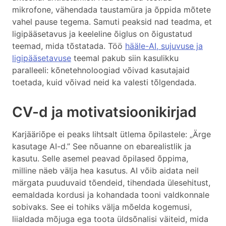
mikrofone, vähendada taustamüra ja õppida mõtete
vahel pause tegema. Samuti peaksid nad teadma, et
ligipääsetavus ja keeleline õiglus on õigustatud
teemad, mida tõstatada. Töö
hääle-AI, sujuvuse ja
ligipääsetavuse
teemal pakub siin kasulikku
paralleeli: kõnetehnoloogiad võivad kasutajaid
toetada, kuid võivad neid ka valesti tõlgendada.
CV-d ja motivatsioonikirjad
Karjääriõpe ei peaks lihtsalt ütlema õpilastele: „Ärge
kasutage AI-d.” See nõuanne on ebarealistlik ja
kasutu. Selle asemel peavad õpilased õppima,
milline näeb välja hea kasutus. AI võib aidata neil
märgata puuduvaid tõendeid, tihendada ülesehitust,
eemaldada kordusi ja kohandada tooni valdkonnale
sobivaks. See ei tohiks välja mõelda kogemusi,
liialdada mõjuga ega toota üldsõnalisi väiteid, mida