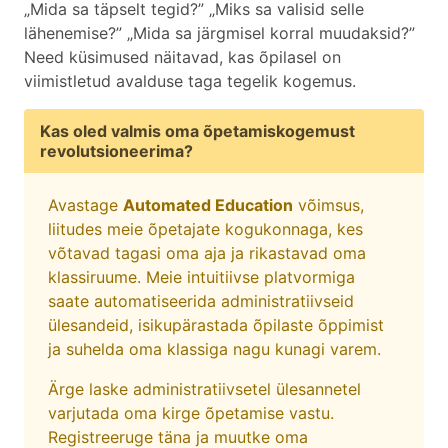
„Mida sa täpselt tegid?” „Miks sa valisid selle
lähenemise?” „Mida sa järgmisel korral muudaksid?”
Need küsimused näitavad, kas õpilasel on
viimistletud avalduse taga tegelik kogemus.
Kas oled valmis oma õpetamiskogemust
revolutsioneerima?
Avastage
Automated Education
võimsus,
liitudes meie õpetajate kogukonnaga, kes
võtavad tagasi oma aja ja rikastavad oma
klassiruume. Meie intuitiivse platvormiga
saate automatiseerida administratiivseid
ülesandeid, isikupärastada õpilaste õppimist
ja suhelda oma klassiga nagu kunagi varem.
Ärge laske administratiivsetel ülesannetel
varjutada oma kirge õpetamise vastu.
Registreeruge täna ja muutke oma