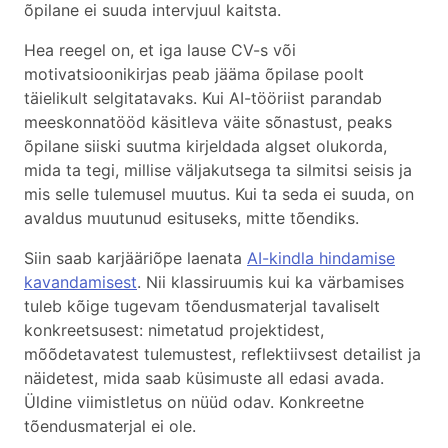
õpilane ei suuda intervjuul kaitsta.
Hea reegel on, et iga lause CV-s või
motivatsioonikirjas peab jääma õpilase poolt
täielikult selgitatavaks. Kui AI-tööriist parandab
meeskonnatööd käsitleva väite sõnastust, peaks
õpilane siiski suutma kirjeldada algset olukorda,
mida ta tegi, millise väljakutsega ta silmitsi seisis ja
mis selle tulemusel muutus. Kui ta seda ei suuda, on
avaldus muutunud esituseks, mitte tõendiks.
Siin saab karjääriõpe laenata
AI-kindla hindamise
kavandamisest
. Nii klassiruumis kui ka värbamises
tuleb kõige tugevam tõendusmaterjal tavaliselt
konkreetsusest: nimetatud projektidest,
mõõdetavatest tulemustest, reflektiivsest detailist ja
näidetest, mida saab küsimuste all edasi avada.
Üldine viimistletus on nüüd odav. Konkreetne
tõendusmaterjal ei ole.