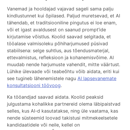
Vanemad ja hooldajad vajavad sageli sama palju
kindlustunnet kui õpilased. Paljud muretsevad, et AI
tähendab, et traditsiooniline pingutus ei loe enam,
või et igast avaldusest on saanud prompt’ide
kirjutamise võistlus. Koolid saavad selgitada, et
tööalase valmisoleku põhiharjumused püsivad
stabiilsena: selge suhtlus, aus tõendusmaterjal,
ettevalmistus, refleksioon ja kohanemisvõime. AI
muudab nende harjumuste vahendit, mitte väärtust.
Lühike ülevaade või teabeõhtu võib aidata, eriti kui
see tugineb lähenemistele nagu
AI lapsevanemate
konsultatsiooni töövoog
.
Ka tööandjad saavad aidata. Koolid peaksid
julgustama kohalikke partnereid olema läbipaistvad
selles, kus AI-d kasutatakse, ning üle vaatama, kas
nende süsteemid loovad takistusi mitmekeelsetele
kandidaatidele või neile, kellel on