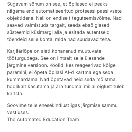
Sügavam sõnum on see, et õpilased ei peaks
nägema end automatiseeritud protsessi passiivsete
objektidena. Neil on endiselt tegutsemisvõime. Nad
saavad valmistuda targalt, seada ebaõiglased
süsteemid küsimärgi alla ja esitada autentseid
tõendeid selle kohta, mida nad suudavad teha.
Karjääriõpe on alati kohanenud muutuvate
tööturgudega. See on lihtsalt selle ülesande
järgmine versioon. Koolid, kes reageerivad kõige
paremini, ei õpeta õpilasi AI-d kartma ega seda
kummardama. Nad õpetavad neid seda mõistma,
hoolikalt kasutama ja ära tundma, millal õiglust tuleb
kaitsta.
Soovime teile enesekindlust igas järgmise sammu
vestluses.
The Automated Education Team