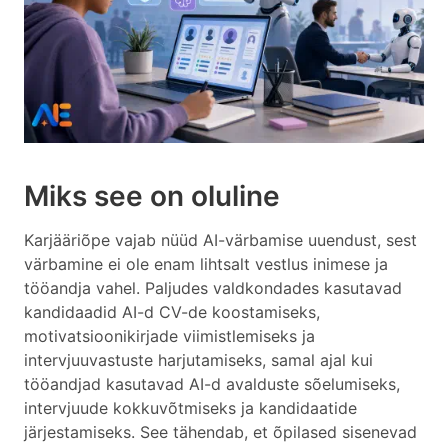
Miks see on oluline
Karjääriõpe vajab nüüd AI-värbamise uuendust, sest
värbamine ei ole enam lihtsalt vestlus inimese ja
tööandja vahel. Paljudes valdkondades kasutavad
kandidaadid AI-d CV-de koostamiseks,
motivatsioonikirjade viimistlemiseks ja
intervjuuvastuste harjutamiseks, samal ajal kui
tööandjad kasutavad AI-d avalduste sõelumiseks,
intervjuude kokkuvõtmiseks ja kandidaatide
järjestamiseks. See tähendab, et õpilased sisenevad