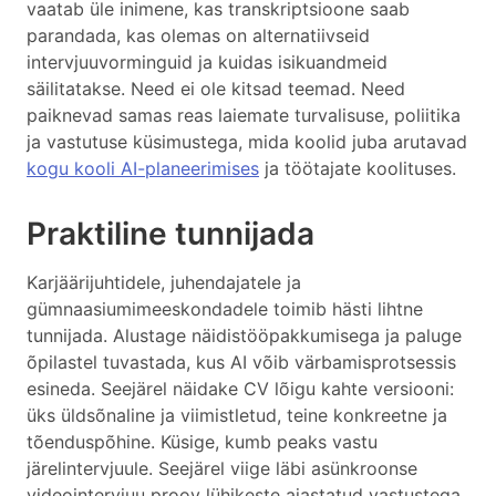
vaatab üle inimene, kas transkriptsioone saab
parandada, kas olemas on alternatiivseid
intervjuuvorminguid ja kuidas isikuandmeid
säilitatakse. Need ei ole kitsad teemad. Need
paiknevad samas reas laiemate turvalisuse, poliitika
ja vastutuse küsimustega, mida koolid juba arutavad
kogu kooli AI-planeerimises
ja töötajate koolituses.
Praktiline tunnijada
Karjäärijuhtidele, juhendajatele ja
gümnaasiumimeeskondadele toimib hästi lihtne
tunnijada. Alustage näidistööpakkumisega ja paluge
õpilastel tuvastada, kus AI võib värbamisprotsessis
esineda. Seejärel näidake CV lõigu kahte versiooni:
üks üldsõnaline ja viimistletud, teine konkreetne ja
tõenduspõhine. Küsige, kumb peaks vastu
järelintervjuule. Seejärel viige läbi asünkroonse
videointervjuu proov lühikeste ajastatud vastustega,