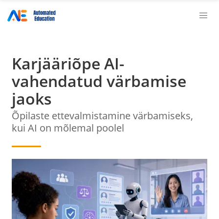
Karjääriõpe AI-
vahendatud värbamise
jaoks
Õpilaste ettevalmistamine värbamiseks,
kui AI on mõlemal poolel