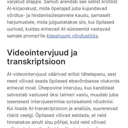
varjatud etappe. Samuti arendab see sellist kriitilist
AI-kirjaoskust, mida õpetajad juba kujundavad
võrdlus- ja hindamisülesannete kaudu, sarnaselt
harjumustele, mida julgustatakse siis, kui õpilased
uurivad, kuidas erinevad AI-süsteemid vastavad
samale prompt’ile
klassiruumi võrdlustöös
.
Videointervjuud ja
transkriptsioon
AI-videointervjuud väärivad erilist tähelepanu, sest
need võivad seada õpilased ebavõrdsesse olukorda
erineval moel. Ühepoolne intervjuu, kus kandidaat
salvestab vastused üksi taimeri vastu, muudab juba
iseenesest intervjueerimise sotsiaalseid nõudmisi.
Kui lisada AI-transkriptsioon ja analüüs, suurenevad
riskid veelgi. Õpilased võivad eeldada, et neid
hinnatakse ainult sisu põhjal, kuid neid võivad