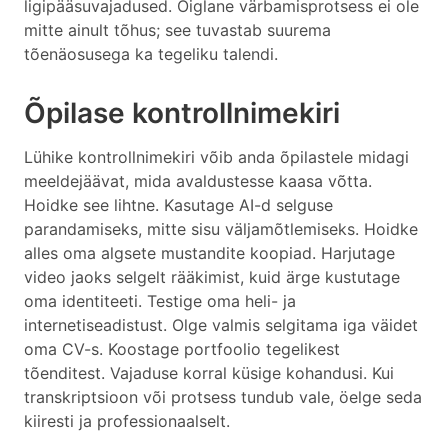
ligipääsuvajadused. Õiglane värbamisprotsess ei ole
mitte ainult tõhus; see tuvastab suurema
tõenäosusega ka tegeliku talendi.
Õpilase kontrollnimekiri
Lühike kontrollnimekiri võib anda õpilastele midagi
meeldejäävat, mida avaldustesse kaasa võtta.
Hoidke see lihtne. Kasutage AI-d selguse
parandamiseks, mitte sisu väljamõtlemiseks. Hoidke
alles oma algsete mustandite koopiad. Harjutage
video jaoks selgelt rääkimist, kuid ärge kustutage
oma identiteeti. Testige oma heli- ja
internetiseadistust. Olge valmis selgitama iga väidet
oma CV-s. Koostage portfoolio tegelikest
tõenditest. Vajaduse korral küsige kohandusi. Kui
transkriptsioon või protsess tundub vale, öelge seda
kiiresti ja professionaalselt.