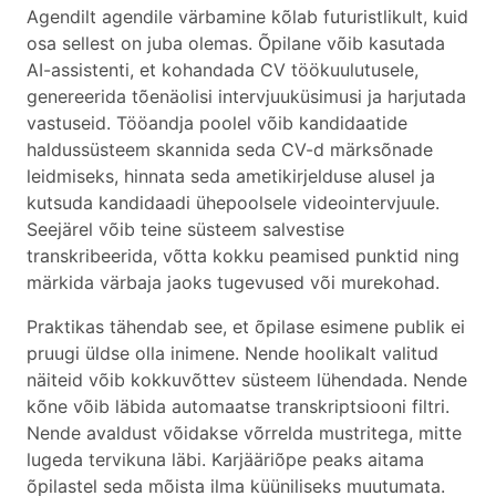
Agendilt agendile värbamine kõlab futuristlikult, kuid
osa sellest on juba olemas. Õpilane võib kasutada
AI-assistenti, et kohandada CV töökuulutusele,
genereerida tõenäolisi intervjuuküsimusi ja harjutada
vastuseid. Tööandja poolel võib kandidaatide
haldussüsteem skannida seda CV-d märksõnade
leidmiseks, hinnata seda ametikirjelduse alusel ja
kutsuda kandidaadi ühepoolsele videointervjuule.
Seejärel võib teine süsteem salvestise
transkribeerida, võtta kokku peamised punktid ning
märkida värbaja jaoks tugevused või murekohad.
Praktikas tähendab see, et õpilase esimene publik ei
pruugi üldse olla inimene. Nende hoolikalt valitud
näiteid võib kokkuvõttev süsteem lühendada. Nende
kõne võib läbida automaatse transkriptsiooni filtri.
Nende avaldust võidakse võrrelda mustritega, mitte
lugeda tervikuna läbi. Karjääriõpe peaks aitama
õpilastel seda mõista ilma küüniliseks muutumata.