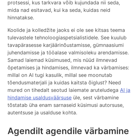
protsessi, kus tarkvara võib kujundada nii seda,
mida nad esitavad, kui ka seda, kuidas neid
hinnatakse.
Koolide ja kolledžite jaoks ei ole see kitsas teema
tulevastele tehnoloogiaspetsialistidele. See kuulub
tavapärasesse karjäärinõustamisse, gümnaasiumi
juhendamisse ja tööalase valmisoleku arendamisse.
Samad laiemad küsimused, mis nüüd ilmnevad
õpetamises ja hindamises, ilmnevad ka värbamises:
millal on AI tugi kasulik, millal see moonutab
tõendusmaterjali ja kuidas kaitsta õiglust? Need
mured on tihedalt seotud laiemate aruteludega
AI ja
hindamise usaldusväärsuse
üle, sest värbamine
tõstatab üha enam sarnaseid küsimusi autorsuse,
autentsuse ja usalduse kohta.
Agendilt agendile värbamine