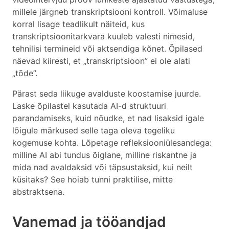
millele järgneb transkriptsiooni kontroll. Võimaluse
korral lisage teadlikult näiteid, kus
transkriptsioonitarkvara kuuleb valesti nimesid,
tehnilisi termineid või aktsendiga kõnet. Õpilased
näevad kiiresti, et „transkriptsioon” ei ole alati
„tõde”.
Pärast seda liikuge avalduste koostamise juurde.
Laske õpilastel kasutada AI-d struktuuri
parandamiseks, kuid nõudke, et nad lisaksid igale
lõigule märkused selle taga oleva tegeliku
kogemuse kohta. Lõpetage refleksiooniülesandega:
milline AI abi tundus õiglane, milline riskantne ja
mida nad avaldaksid või täpsustaksid, kui neilt
küsitaks? See hoiab tunni praktilise, mitte
abstraktsena.
Vanemad ja tööandjad