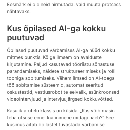
Eesmärk ei ole neid hirmutada, vaid muuta protsess
nähtavaks.
Kus õpilased AI-ga kokku
puutuvad
Õpilased puutuvad värbamises AI-ga nüüd kokku
mitmes punktis. Kõige ilmsem on avalduste
kirjutamine. Paljud kasutavad tööriistu sõnastuse
parandamiseks, näidete struktureerimiseks ja rolli
tooniga sobitumiseks. Vähem ilmsed on AI-toega
töö sobitamise süsteemid, automatiseeritud
oskustestid, vestlusrobotite eelvalik, asünkroonsed
videointervjuud ja intervjuujärgsed kokkuvõtted.
Kasulik arutelu klassis on küsida: „Kus võib masin
teha otsuse enne, kui inimene midagi näeb?” See
küsimus aitab õpilastel tuvastada värbamise