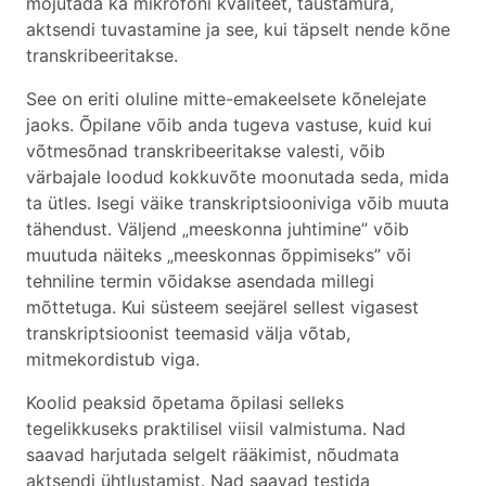
mõjutada ka mikrofoni kvaliteet, taustamüra,
aktsendi tuvastamine ja see, kui täpselt nende kõne
transkribeeritakse.
See on eriti oluline mitte-emakeelsete kõnelejate
jaoks. Õpilane võib anda tugeva vastuse, kuid kui
võtmesõnad transkribeeritakse valesti, võib
värbajale loodud kokkuvõte moonutada seda, mida
ta ütles. Isegi väike transkriptsiooniviga võib muuta
tähendust. Väljend „meeskonna juhtimine” võib
muutuda näiteks „meeskonnas õppimiseks” või
tehniline termin võidakse asendada millegi
mõttetuga. Kui süsteem seejärel sellest vigasest
transkriptsioonist teemasid välja võtab,
mitmekordistub viga.
Koolid peaksid õpetama õpilasi selleks
tegelikkuseks praktilisel viisil valmistuma. Nad
saavad harjutada selgelt rääkimist, nõudmata
aktsendi ühtlustamist. Nad saavad testida