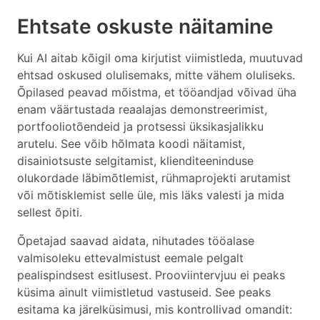
Ehtsate oskuste näitamine
Kui AI aitab kõigil oma kirjutist viimistleda, muutuvad
ehtsad oskused olulisemaks, mitte vähem oluliseks.
Õpilased peavad mõistma, et tööandjad võivad üha
enam väärtustada reaalajas demonstreerimist,
portfooliotõendeid ja protsessi üksikasjalikku
arutelu. See võib hõlmata koodi näitamist,
disainiotsuste selgitamist, klienditeeninduse
olukordade läbimõtlemist, rühmaprojekti arutamist
või mõtisklemist selle üle, mis läks valesti ja mida
sellest õpiti.
Õpetajad saavad aidata, nihutades tööalase
valmisoleku ettevalmistust eemale pelgalt
pealispindsest esitlusest. Prooviintervjuu ei peaks
küsima ainult viimistletud vastuseid. See peaks
esitama ka järelküsimusi, mis kontrollivad omandit: