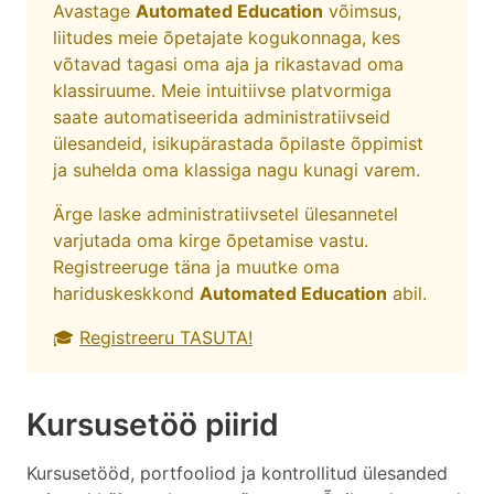
Avastage
Automated Education
võimsus,
liitudes meie õpetajate kogukonnaga, kes
võtavad tagasi oma aja ja rikastavad oma
klassiruume. Meie intuitiivse platvormiga
saate automatiseerida administratiivseid
ülesandeid, isikupärastada õpilaste õppimist
ja suhelda oma klassiga nagu kunagi varem.
Ärge laske administratiivsetel ülesannetel
varjutada oma kirge õpetamise vastu.
Registreeruge täna ja muutke oma
hariduskeskkond
Automated Education
abil.
🎓
Registreeru TASUTA!
Kursusetöö piirid
Kursusetööd, portfooliod ja kontrollitud ülesanded