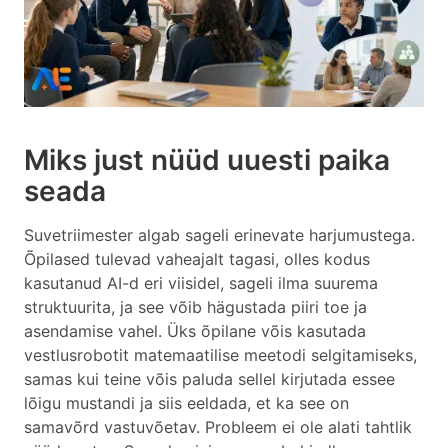
Miks just nüüd uuesti paika
seada
Suvetriimester algab sageli erinevate harjumustega.
Õpilased tulevad vaheajalt tagasi, olles kodus
kasutanud AI-d eri viisidel, sageli ilma suurema
struktuurita, ja see võib hägustada piiri toe ja
asendamise vahel. Üks õpilane võis kasutada
vestlusrobotit matemaatilise meetodi selgitamiseks,
samas kui teine võis paluda sellel kirjutada essee
lõigu mustandi ja siis eeldada, et ka see on
samavõrd vastuvõetav. Probleem ei ole alati tahtlik