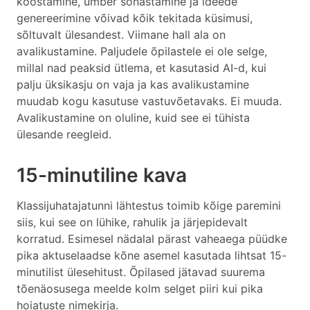
koostamine, ümber sõnastamine ja ideede
genereerimine võivad kõik tekitada küsimusi,
sõltuvalt ülesandest. Viimane hall ala on
avalikustamine. Paljudele õpilastele ei ole selge,
millal nad peaksid ütlema, et kasutasid AI-d, kui
palju üksikasju on vaja ja kas avalikustamine
muudab kogu kasutuse vastuvõetavaks. Ei muuda.
Avalikustamine on oluline, kuid see ei tühista
ülesande reegleid.
15-minutiline kava
Klassijuhatajatunni lähtestus toimib kõige paremini
siis, kui see on lühike, rahulik ja järjepidevalt
korratud. Esimesel nädalal pärast vaheaega püüdke
pika aktuselaadse kõne asemel kasutada lihtsat 15-
minutilist ülesehitust. Õpilased jätavad suurema
tõenäosusega meelde kolm selget piiri kui pika
hoiatuste nimekirja.