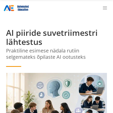
AI piiride suvetriimestri
lähtestus
Praktiline esimese nädala rutiin
selgemateks õpilaste AI ootusteks