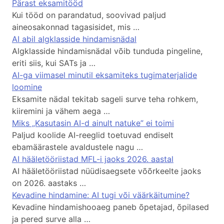
Pärast eksamitööd
Kui tööd on parandatud, soovivad paljud
aineosakonnad tagasisidet, mis …
AI abil algklasside hindamisnädal
Algklasside hindamisnädal võib tunduda pingeline,
eriti siis, kui SATs ja …
AI-ga viimasel minutil eksamiteks tugimaterjalide
loomine
Eksamite nädal tekitab sageli surve teha rohkem,
kiiremini ja vähem aega …
Miks „Kasutasin AI-d ainult natuke” ei toimi
Paljud koolide AI-reeglid toetuvad endiselt
ebamäärastele avaldustele nagu …
AI hääletööriistad MFL-i jaoks 2026. aastal
AI hääletööriistad nüüdisaegsete võõrkeelte jaoks
on 2026. aastaks …
Kevadine hindamine: AI tugi või väärkäitumine?
Kevadine hindamishooaeg paneb õpetajad, õpilased
ja pered surve alla …