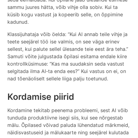
sammu juures hätta, võib vihje olla sobiv. Kui ta
küsib kogu vastust ja kopeerib selle, on õppimine
kadunud.
Klassijuhataja võib öelda: “Kui AI annab teile vihje ja
teete seejärel töö ise valmis, on see väga erinev
sellest, kui palute sellel ülesande teie eest ära teha.”
Samuti võite julgustada õpilasi esitama endale kiire
kontrollküsimuse: “Kas ma suudaksin seda vastust
selgitada ilma AI-ta enda ees?” Kui vastus on ei, on
nad tõenäoliselt sellele liiga palju toetunud.
Kordamise piirid
Kordamine tekitab peenema probleemi, sest AI võib
tunduda produktiivne isegi siis, kui see nõrgestab
mälu. Õpilased võivad paluda lühendatud märkmeid,
näidisvastuseid ja mälukaarte ning seejärel kulutada