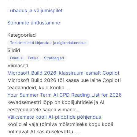
Lubadus ja väljumispilet
Sõnumite ühtlustamine
Kategooriad
Tehisintellekti kirjaoskus ja digikodakondsus
Sildid
Ohutus
Eetika
Strateegiad
Viimased
Microsoft Build 2026: klassiruum-esmalt Copilot
Microsoft Build 2026 tõi kaasa uue laine Copiloti
teadaandeid, kuid koolid …
Your Summer Term AI CPD Reading List for 2026
Kevadsemestri lõpp on koolijuhtidele ja AI
eestvedajatele sageli viimane …
Väiksemate kooli AI-pilootide põhjendus
Koolid ei vaja toimiva mõistmiseks kogu kooli
hõlmavat AI kasutuselevõttu. …