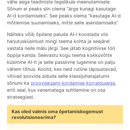
vähe aega teadmiste tegelikule meenutamisele.
Sõnum ei peaks siin olema “ärge kunagi kasutage
AI-d kordamiseks”. See peaks olema “kasutage AI-d
mõtlemise suunamiseks, mitte selle asendamiseks”.
Näiteks võib õpilane paluda AI-l koostada viis
harjutusküsimust mingi teema kohta ja seejärel
vastata neile mälu järgi. See jätab kognitiivse töö
õppija kanda. Seevastu kogu teema kokkuvõtte
küsimine AI-lt ja selle passiivne lugemine on palju
vähem tõhus. Koolid, kes neid rutiine täpsustavad,
võivad soovida siduda selle klassijuhatajatunni
sõnumi ka
proovieksami kordamise korraldusega
,
eriti seal, kus vanematega suhtlemine on osa
strateegiast.
Kas oled valmis oma õpetamiskogemust
revolutsioneerima?