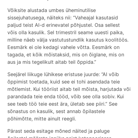
Võiksite alustada umbes üheminutilise
sissejuhatusega, näiteks nii: “Vaheajal kasutasid
paljud teist AI-d erinevatel põhjustel. Osa sellest
võis olla kasulik. Sel trimestril seame uuesti paika,
milline näeb välja vastutustundlik kasutus koolitöös.
Eesmärk ei ole kedagi vahele võtta. Eesmärk on
tagada, et kõik mõistaksid, mis on õiglane, mis on
aus ja mis tegelikult aitab teil õppida.”
Seejärel liikuge lühikese eristuse juurde: “AI võib
õppimist toetada, kuid see ei tohi asendada teie
mõtlemist. Kui tööriist aitab teil mõista, harjutada või
parandada teie enda tööd, võib see olla sobiv. Kui
see teeb töö teie eest ära, ületab see piiri.” See
sõnastus on kasulik, sest annab õpilastele
põhimõtte, mitte ainult reegli.
Pärast seda esitage mõned näited ja paluge