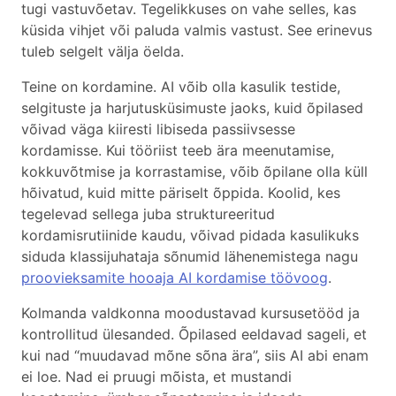
tugi vastuvõetav. Tegelikkuses on vahe selles, kas
küsida vihjet või paluda valmis vastust. See erinevus
tuleb selgelt välja öelda.
Teine on kordamine. AI võib olla kasulik testide,
selgituste ja harjutusküsimuste jaoks, kuid õpilased
võivad väga kiiresti libiseda passiivsesse
kordamisse. Kui tööriist teeb ära meenutamise,
kokkuvõtmise ja korrastamise, võib õpilane olla küll
hõivatud, kuid mitte päriselt õppida. Koolid, kes
tegelevad sellega juba struktureeritud
kordamisrutiinide kaudu, võivad pidada kasulikuks
siduda klassijuhataja sõnumid lähenemistega nagu
proovieksamite hooaja AI kordamise töövoog
.
Kolmanda valdkonna moodustavad kursusetööd ja
kontrollitud ülesanded. Õpilased eeldavad sageli, et
kui nad “muudavad mõne sõna ära”, siis AI abi enam
ei loe. Nad ei pruugi mõista, et mustandi