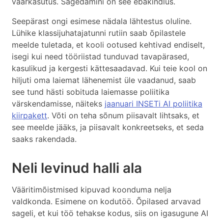
väärkasutus. Sagedamini on see ebakindlus.
Seepärast ongi esimese nädala lähtestus oluline.
Lühike klassijuhatajatunni rutiin saab õpilastele
meelde tuletada, et kooli ootused kehtivad endiselt,
isegi kui need tööriistad tunduvad tavapärased,
kasulikud ja kergesti kättesaadavad. Kui teie kool on
hiljuti oma laiemat lähenemist üle vaadanud, saab
see tund hästi sobituda laiemasse poliitika
värskendamisse, näiteks
jaanuari INSETi AI poliitika
kiirpakett
. Võti on teha sõnum piisavalt lihtsaks, et
see meelde jääks, ja piisavalt konkreetseks, et seda
saaks rakendada.
Neli levinud halli ala
Vääritimõistmised kipuvad koonduma nelja
valdkonda. Esimene on kodutöö. Õpilased arvavad
sageli, et kui töö tehakse kodus, siis on igasugune AI