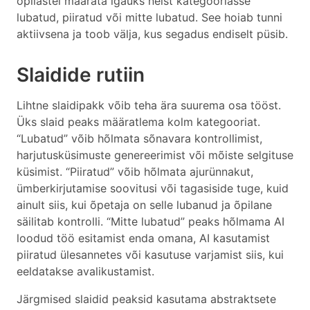
õpilastel määrata igaüks neist kategooriasse
lubatud, piiratud või mitte lubatud. See hoiab tunni
aktiivsena ja toob välja, kus segadus endiselt püsib.
Slaidide rutiin
Lihtne slaidipakk võib teha ära suurema osa tööst.
Üks slaid peaks määratlema kolm kategooriat.
“Lubatud” võib hõlmata sõnavara kontrollimist,
harjutusküsimuste genereerimist või mõiste selgituse
küsimist. “Piiratud” võib hõlmata ajurünnakut,
ümberkirjutamise soovitusi või tagasiside tuge, kuid
ainult siis, kui õpetaja on selle lubanud ja õpilane
säilitab kontrolli. “Mitte lubatud” peaks hõlmama AI
loodud töö esitamist enda omana, AI kasutamist
piiratud ülesannetes või kasutuse varjamist siis, kui
eeldatakse avalikustamist.
Järgmised slaidid peaksid kasutama abstraktsete