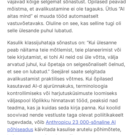
vajavad kõige selgemat sõnastust. Õpilased peavad
mõistma, et avalikustamine ei ole tagauks. Ütlus “AI
aitas mind” ei muuda tööd automaatselt
vastuvõetavaks. Oluline on see, kas selline tugi oli
selle ülesande puhul lubatud.
Kasulik klassijuhataja sõnastus on: “Kui ülesanne
peab näitama teie mõtlemist, teie planeerimist või
teie kirjutamist, ei tohi AI neid osi üle võtta, välja
arvatud juhul, kui õpetaja on selgesõnaliselt öelnud,
et see on lubatud.” Seejärel saate selgitada
avalikustamist praktilises võtmes. Kui õpilased
kasutavad AI-d ajurünnakuks, terminoloogia
kontrollimiseks või harjutusküsimuste loomiseks
väljaspool lõplikku hinnatavat tööd, peaksid nad
teadma, kas ja kuidas seda kirja panna. Kui koolid
soovivad nende vestluste taga olevat poliitikakeelt
tugevdada, võib
Anthropicu 23 000-sõnaline AI
põhiseadus
käivitada kasulise arutelu põhimõtete,