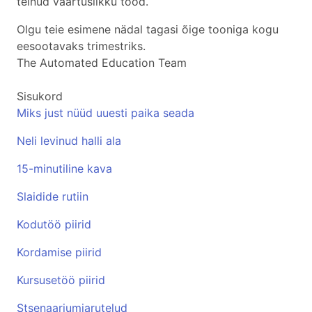
teinud väärtuslikku tööd.
Olgu teie esimene nädal tagasi õige tooniga kogu
eesootavaks trimestriks.
The Automated Education Team
Sisukord
Miks just nüüd uuesti paika seada
Neli levinud halli ala
15-minutiline kava
Slaidide rutiin
Kodutöö piirid
Kordamise piirid
Kursusetöö piirid
Stsenaariumiarutelud