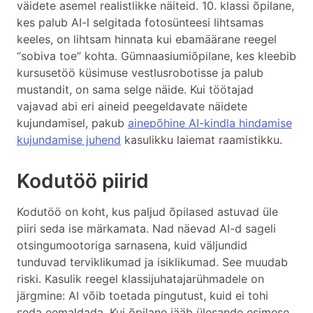
väidete asemel realistlikke näiteid. 10. klassi õpilane,
kes palub AI-l selgitada fotosünteesi lihtsamas
keeles, on lihtsam hinnata kui ebamäärane reegel
“sobiva toe” kohta. Gümnaasiumiõpilane, kes kleebib
kursusetöö küsimuse vestlusrobotisse ja palub
mustandit, on sama selge näide. Kui töötajad
vajavad abi eri aineid peegeldavate näidete
kujundamisel, pakub
ainepõhine AI-kindla hindamise
kujundamise juhend
kasulikku laiemat raamistikku.
Kodutöö piirid
Kodutöö on koht, kus paljud õpilased astuvad üle
piiri seda ise märkamata. Nad näevad AI-d sageli
otsingumootoriga sarnasena, kuid väljundid
tunduvad terviklikumad ja isiklikumad. See muudab
riski. Kasulik reegel klassijuhatajarühmadele on
järgmine: AI võib toetada pingutust, kuid ei tohi
seda eemaldada. Kui õpilane jääb ülesande esimese