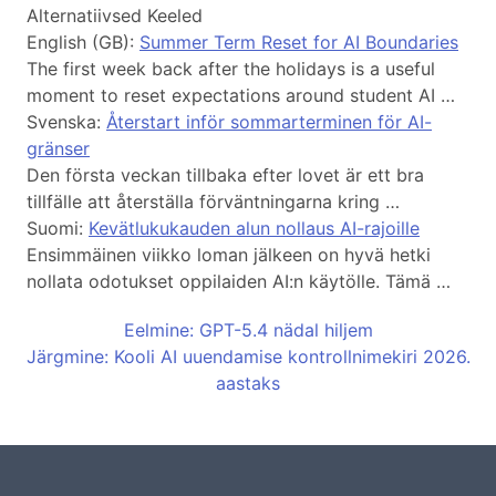
Alternatiivsed Keeled
English (GB):
Summer Term Reset for AI Boundaries
The first week back after the holidays is a useful
moment to reset expectations around student AI …
Svenska:
Återstart inför sommarterminen för AI-
gränser
Den första veckan tillbaka efter lovet är ett bra
tillfälle att återställa förväntningarna kring …
Suomi:
Kevätlukukauden alun nollaus AI-rajoille
Ensimmäinen viikko loman jälkeen on hyvä hetki
nollata odotukset oppilaiden AI:n käytölle. Tämä …
Eelmine: GPT-5.4 nädal hiljem
Järgmine: Kooli AI uuendamise kontrollnimekiri 2026.
aastaks