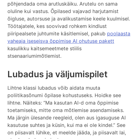
põhjendada oma arutluskäiku. Arutelu on sama
oluline kui vastus. Õpilased vajavad harjutamist
õigluse, autorsuse ja avalikustamise keele kuulmisel.
Töötajatele, kes soovivad rohkem kindlust
piiripealsete juhtumite käsitlemisel, pakub
poolaasta
vaheaja iseseisva õppimise AI ohutuse pakett
kasulikku kaitsemeetmete stiilis
stsenaariumimõtlemist.
Lubadus ja väljumispilet
Lihtne klassi lubadus võib aidata muuta
poliitikasõnumi õpilase kohustuseks. Hoidke see
lihtne. Näiteks: “Ma kasutan AI-d oma õppimise
toetamiseks, mitte oma mõtlemise asendamiseks.
Ma järgin ülesande reegleid, olen aus igasuguse AI
kasutuse suhtes ja küsin, kui ma ei ole kindel.” See
on piisavalt lühike, et meelde jääda, ja piisavalt lai,