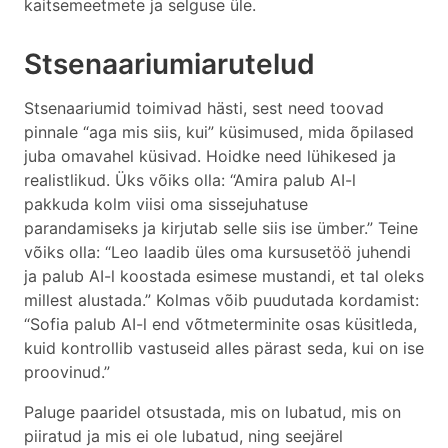
kaitsemeetmete ja selguse üle.
Stsenaariumiarutelud
Stsenaariumid toimivad hästi, sest need toovad
pinnale “aga mis siis, kui” küsimused, mida õpilased
juba omavahel küsivad. Hoidke need lühikesed ja
realistlikud. Üks võiks olla: “Amira palub AI-l
pakkuda kolm viisi oma sissejuhatuse
parandamiseks ja kirjutab selle siis ise ümber.” Teine
võiks olla: “Leo laadib üles oma kursusetöö juhendi
ja palub AI-l koostada esimese mustandi, et tal oleks
millest alustada.” Kolmas võib puudutada kordamist:
“Sofia palub AI-l end võtmeterminite osas küsitleda,
kuid kontrollib vastuseid alles pärast seda, kui on ise
proovinud.”
Paluge paaridel otsustada, mis on lubatud, mis on
piiratud ja mis ei ole lubatud, ning seejärel