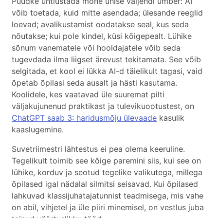
Püüdke ühtlustada mõne ühise väljendi ümber: AI
võib toetada, kuid mitte asendada; ülesande reeglid
loevad; avalikustamist oodatakse seal, kus seda
nõutakse; kui pole kindel, küsi kõigepealt. Lühike
sõnum vanematele või hooldajatele võib seda
tugevdada ilma liigset ärevust tekitamata. See võib
selgitada, et kool ei lükka AI-d täielikult tagasi, vaid
õpetab õpilasi seda ausalt ja hästi kasutama.
Koolidele, kes vaatavad üle suuremat pilti
väljakujunenud praktikast ja tulevikuootustest, on
ChatGPT saab 3: haridusmõju ülevaade
kasulik
kaaslugemine.
Suvetriimestri lähtestus ei pea olema keeruline.
Tegelikult toimib see kõige paremini siis, kui see on
lühike, korduv ja seotud tegelike valikutega, millega
õpilased igal nädalal silmitsi seisavad. Kui õpilased
lahkuvad klassijuhatajatunnist teadmisega, mis vahe
on abil, vihjetel ja üle piiri minemisel, on vestlus juba