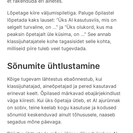
et rakenduda eri ainetes.
Lõpetage kiire väljumispiletiga. Paluge õpilastel
lõpetada kaks lauset: “Üks AI kasutusviis, mis on
selgelt turvaline, on …” ja “Üks olukord, kus ma
peaksin õpetajalt üle küsima, on …” See annab
klassijuhatajatele kohe tagasisidet selle kohta,
milliseid piire tuleb veel tugevdada.
Sõnumite ühtlustamine
Kõige tugevam lähtestus ebaõnnestub, kui
klassijuhatajad, aineõpetajad ja pered kasutavad
erinevat keelt. Õpilased märkavad ebajärjekindlust
väga kiiresti. Kui üks õpetaja ütleb, et AI ajurünnak
on sobiv, teine keelab kogu kasutuse ja kodused
sõnumid keskenduvad ainult tõhususele, naaseb
segadus mõne päevaga.