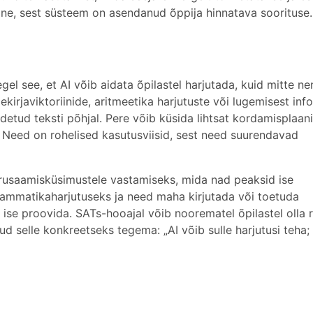
ine, sest süsteem on asendanud õppija hinnatava soorituse.
gel see, et AI võib aidata õpilastel harjutada, kuid mitte n
kirjaviktoriinide, aritmeetika harjutuste või lugemisest info
etud teksti põhjal. Pere võib küsida lihtsat kordamisplaani
 Need on rohelised kasutusviisid, sest need suurendavad
arusaamisküsimustele vastamiseks, mida nad peaksid ise
rammatikaharjutuseks ja need maha kirjutada või toetuda
d ise proovida. SATs-hooajal võib noorematel õpilastel olla 
 selle konkreetseks tegema: „AI võib sulle harjutusi teha; 