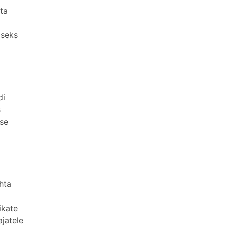
ta
iseks
di
s
se
hta
ikate
ajatele