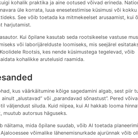
igi kohalik praktika ja aine ootused võivad erineda. Natio
õnavara üle korrata, luua enesetestimise küsimusi või kokku
ideks. See võib toetada ka mitmekeelset arusaamist, kui õ
t harjutamist.
aasautor. Kui õpilane kasutab seda rootsikeelse vastuse mus
iseks või laborijärelduste loomiseks, mis seejärel esitataks
Koolidele Rootsis, kes nende küsimustega tegelevad, võib
aidata kohalikke arutelusid raamida.
lesanded
had, kus väärkäitumine kõige sagedamini algab, sest piir 
 ainult „alustavad” või „parandavad sõnastust”. Pered võiv
til väljendust siluda. Kuid niipea, kui AI hakkab looma hinn
st, muutub autorsus häguseks.
ab näitama, mida õpilane suudab, võib AI toetada planeerimi
su. Ajalooessee võimalike lähenemisnurkade ajurünnak võib ol