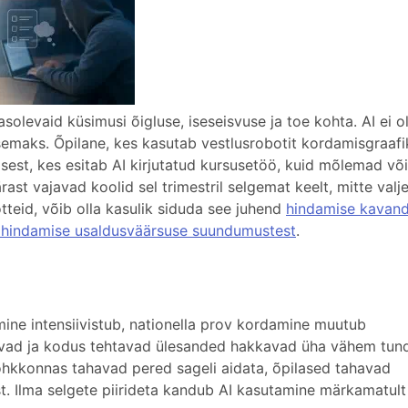
levaid küsimusi õigluse, iseseisvuse ja toe kohta. AI ei o
semaks. Õpilane, kes kasutab vestlusrobotit kordamisgraafi
sest, kes esitab AI kirjutatud kursusetöö, kuid mõlemad võ
ärast vajavad koolid sel trimestril selgemat keelt, mitte val
teid, võib olla kasulik siduda see juhend
hindamise kavan
 hindamise usaldusväärsuse suundumustest
.
ine intensiivistub, nationella prov kordamine muutub
nevad ja kodus tehtavad ülesanded hakkavad üha vähem tu
õhkkonnas tahavad pered sageli aidata, õpilased tahavad
t. Ilma selgete piirideta kandub AI kasutamine märkamatult 