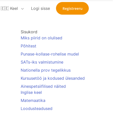
🇪🇪 Keel
Logi sisse
Registreeru
Sisukord
Miks piirid on olulised
Põhitest
Punase-kollase-rohelise mudel
SATs-iks valmistumine
Nationella prov tegelikkus
Kursusetöö ja kodused ülesanded
Ainespetsiifilised näited
Inglise keel
Matemaatika
Loodusteadused