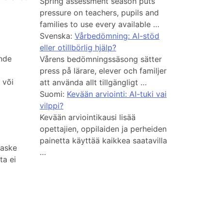
Spring assessment season puts
pressure on teachers, pupils and
families to use every available …
Svenska:
Vårbedömning: AI-stöd
eller otillbörlig hjälp?
ende
Vårens bedömningssäsong sätter
press på lärare, elever och familjer
 või
att använda allt tillgängligt …
Suomi:
Kevään arviointi: AI-tuki vai
vilppi?
Kevään arviointikausi lisää
opettajien, oppilaiden ja perheiden
painetta käyttää kaikkea saatavilla
raske
…
ta ei