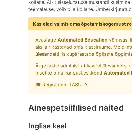
kollane. AI-lt sissejuhatuse mustandi küsimine
teemalause, võib olla kollane. Ümberkirjutatud
Kas oled valmis oma õpetamiskogemust re
Avastage
Automated Education
võimsus, l
aja ja rikastavad oma klassiruume. Meie int
ülesandeid, isikupärastada õpilaste õppimi
Ärge laske administratiivsetel ülesannetel 
muutke oma hariduskeskkond
Automated 
🎓
Registreeru TASUTA!
Ainespetsiifilised näited
Inglise keel