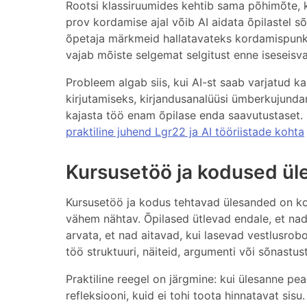
Rootsi klassiruumides kehtib sama põhimõte, ku
prov kordamise ajal võib AI aidata õpilastel s
õpetaja märkmeid hallatavateks kordamispunkt
vajab mõiste selgemat selgitust enne iseseisva
Probleem algab siis, kui AI-st saab varjatud k
kirjutamiseks, kirjandusanalüüsi ümberkujundam
kajasta töö enam õpilase enda saavutustaset. 
praktiline juhend Lgr22 ja AI tööriistade kohta
Kursusetöö ja kodused ü
Kursusetöö ja kodus tehtavad ülesanded on ko
vähem nähtav. Õpilased ütlevad endale, et nad
arvata, et nad aitavad, kui lasevad vestlusrobo
töö struktuuri, näiteid, argumenti või sõnastu
Praktiline reegel on järgmine: kui ülesanne pe
refleksiooni, kuid ei tohi toota hinnatavat si