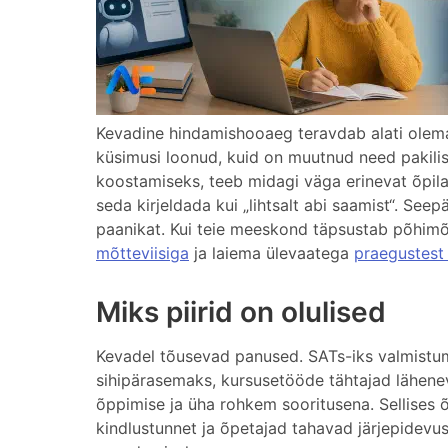
Kevadine hindamishooaeg teravdab alati olemaso
küsimusi loonud, kuid on muutnud need pakili
koostamiseks, teeb midagi väga erinevat õpila
seda kirjeldada kui „lihtsalt abi saamist“. Seep
paanikat. Kui teie meeskond täpsustab põhimõt
mõtteviisiga
ja laiema ülevaatega
praegustest
Miks piirid on olulised
Kevadel tõusevad panused. SATs-iks valmistum
sihipärasemaks, kursusetööde tähtajad lähe
õppimise ja üha rohkem sooritusena. Sellises 
kindlustunnet ja õpetajad tahavad järjepidevus