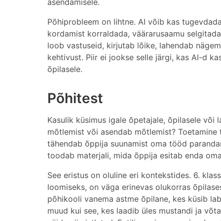
asendamisele.
Põhiprobleem on lihtne. AI võib kas tugevdada 
kordamist korraldada, väärarusaamu selgitada v
loob vastuseid, kirjutab lõike, lahendab näge
kehtivust. Piir ei jookse selle järgi, kas AI-d ka
õpilasele.
Põhitest
Kasulik küsimus igale õpetajale, õpilasele või
mõtlemist või asendab mõtlemist? Toetamine t
tähendab õppija suunamist oma tööd parandama,
toodab materjali, mida õppija esitab enda om
See eristus on oluline eri kontekstides. 6. kl
loomiseks, on väga erinevas olukorras õpilase
põhikooli vanema astme õpilane, kes küsib labo
muud kui see, kes laadib üles mustandi ja võt