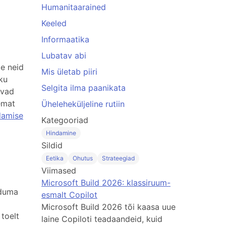
Humanitaarained
Keeled
Informaatika
Lubatav abi
le neid
Mis ületab piiri
ku
Selgita ilma paanikata
ivad
jemat
Üheleheküljeline rutiin
damise
Kategooriad
Hindamine
Sildid
Eetika
Ohutus
Strateegiad
Viimased
Microsoft Build 2026: klassiruum-
nduma
esmalt Copilot
Microsoft Build 2026 tõi kaasa uue
toelt
laine Copiloti teadaandeid, kuid