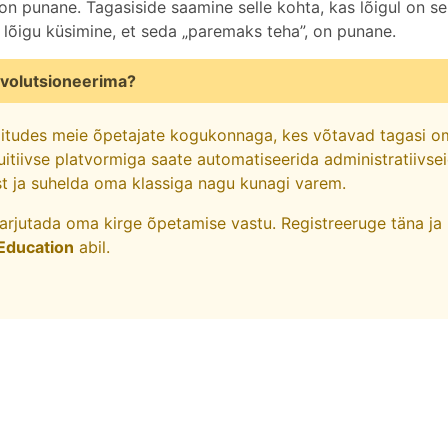
 on punane. Tagasiside saamine selle kohta, kas lõigul on se
 lõigu küsimine, et seda „paremaks teha”, on punane.
volutsioneerima?
iitudes meie õpetajate kogukonnaga, kes võtavad tagasi o
uitiivse platvormiga saate automatiseerida administratiivse
st ja suhelda oma klassiga nagu kunagi varem.
varjutada oma kirge õpetamise vastu. Registreeruge täna ja
Education
abil.