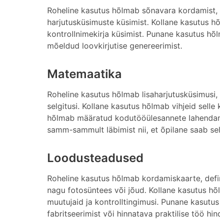
Roheline kasutus hõlmab sõnavara kordamist, 
harjutusküsimuste küsimist. Kollane kasutus h
kontrollnimekirja küsimist. Punane kasutus hõl
mõeldud loovkirjutise genereerimist.
Matemaatika
Roheline kasutus hõlmab lisaharjutusküsimusi,
selgitusi. Kollane kasutus hõlmab vihjeid selle
hõlmab määratud kodutööülesannete lahendami
samm-sammult läbimist nii, et õpilane saab sel
Loodusteadused
Roheline kasutus hõlmab kordamiskaarte, defin
nagu fotosüntees või jõud. Kollane kasutus hõl
muutujaid ja kontrolltingimusi. Punane kasutus 
fabritseerimist või hinnatava praktilise töö h