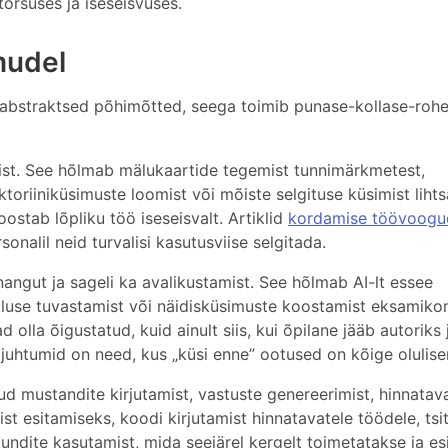
torsuses ja iseseisvuses.
mudel
i abstraktsed põhimõtted, seega toimib punase-kollase-rohe
ist. See hõlmab mälukaartide tegemist tunnimärkmetest,
oriiniküsimuste loomist või mõiste selgituse küsimist liht
oostab lõpliku töö iseseisvalt. Artiklid
kordamise töövoogu
onalil neid turvalisi kasutusviise selgitada.
nangut ja sageli ka avalikustamist. See hõlmab AI-lt essee
utluse tuvastamist või näidisküsimuste koostamist eksamiko
vad olla õigustatud, kuid ainult siis, kui õpilane jääb autoriks 
d juhtumid on need, kus „küsi enne” ootused on kõige olulis
ud mustandite kirjutamist, vastuste genereerimist, hinnatav
st esitamiseks, koodi kirjutamist hinnatavatele töödele, tsi
jundite kasutamist, mida seejärel kergelt toimetatakse ja es