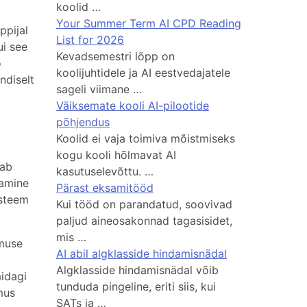
koolid …
Your Summer Term AI CPD Reading
ppijal
List for 2026
ui see
Kevadsemestri lõpp on
ö
koolijuhtidele ja AI eestvedajatele
endiselt
sageli viimane …
Väiksemate kooli AI-pilootide
põhjendus
Koolid ei vaja toimiva mõistmiseks
kogu kooli hõlmavat AI
dab
kasutuselevõttu. …
damine
Pärast eksamitööd
üsteem
Kui tööd on parandatud, soovivad
paljud aineosakonnad tagasisidet,
mis …
imuse
AI abil algklasside hindamisnädal
i
Algklasside hindamisnädal võib
midagi
tunduda pingeline, eriti siis, kui
mus
SATs ja …