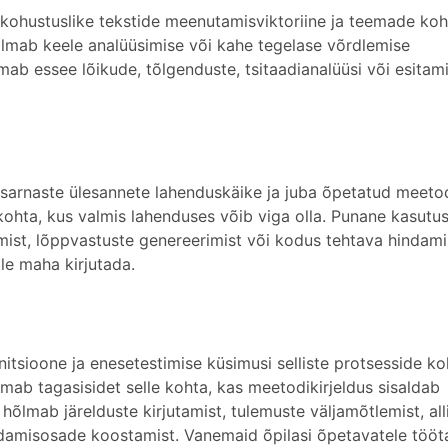
kohustuslike tekstide meenutamisviktoriine ja teemade koh
õlmab keele analüüsimise või kahe tegelase võrdlemise
mab essee lõikude, tõlgenduste, tsitaadianalüüsi või esitam
 sarnaste ülesannete lahenduskäike ja juba õpetatud meeto
 kohta, kus valmis lahenduses võib viga olla. Punane kasutu
st, lõppvastuste genereerimist või kodus tehtava hindami
le maha kirjutada.
itsioone ja enesetestimise küsimusi selliste protsesside ko
mab tagasisidet selle kohta, kas meetodikirjeldus sisaldab
hõlmab järelduste kirjutamist, tulemuste väljamõtlemist, all
indamisosade koostamist. Vanemaid õpilasi õpetavatele tööt