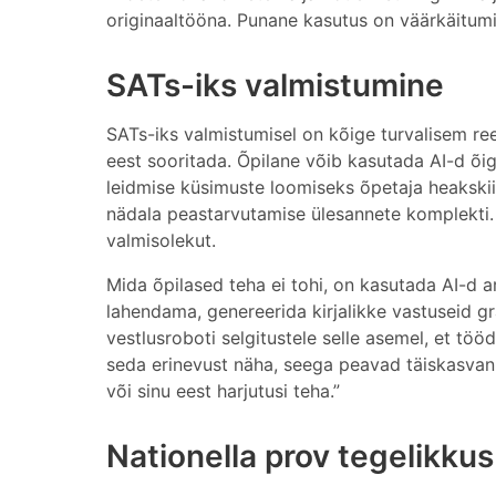
originaaltööna. Punane kasutus on väärkäitum
SATs-iks valmistumine
SATs-iks valmistumisel on kõige turvalisem ree
eest sooritada. Õpilane võib kasutada AI-d õige
leidmise küsimuste loomiseks õpetaja heakskiid
nädala peastarvutamise ülesannete komplekti.
valmisolekut.
Mida õpilased teha ei tohi, on kasutada AI-d 
lahendama, genereerida kirjalikke vastuseid g
vestlusroboti selgitustele selle asemel, et töö
seda erinevust näha, seega peavad täiskasvanud
või sinu eest harjutusi teha.”
Nationella prov tegelikkus