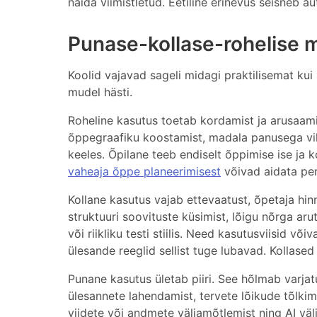
näida viimistletud. Eetiline erinevus seisneb au
Punase-kollase-rohelise 
Koolid vajavad sageli midagi praktilisemat ku
mudel hästi.
Roheline kasutus toetab kordamist ja arusaam
õppegraafiku koostamist, madala panusega vikt
keeles. Õpilane teeb endiselt õppimise ise ja k
vaheaja õppe planeerimisest
võivad aidata pers
Kollane kasutus vajab ettevaatust, õpetaja hin
struktuuri soovituste küsimist, lõigu nõrga ar
või riikliku testi stiilis. Need kasutusviisid või
ülesande reeglid sellist tuge lubavad. Kollase
Punane kasutus ületab piiri. See hõlmab varjat
ülesannete lahendamist, tervete lõikude tõlkimi
viidete või andmete väljamõtlemist ning AI väl