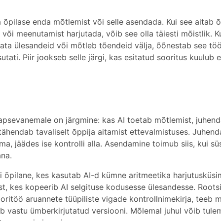
õpilase enda mõtlemist või selle asendada. Kui see aitab õ
õi meenutamist harjutada, võib see olla täiesti mõistlik. K
mata ülesandeid või mõtleb tõendeid välja, õõnestab see tö
sutati. Piir jookseb selle järgi, kas esitatud sooritus kuulub 
 lapsevanemale on järgmine: kas AI toetab mõtlemist, juhen
ähendab tavaliselt õppija aitamist ettevalmistuses. Juhen
 jäädes ise kontrolli alla. Asendamine toimub siis, kui s
ana.
assi õpilane, kes kasutab AI-d kümne aritmeetika harjutusküs
st, kes kopeerib AI selgituse kodusesse ülesandesse. Roots
ritöö aruannete tüüpiliste vigade kontrollnimekirja, teeb 
ab vastu ümberkirjutatud versiooni. Mõlemal juhul võib tule