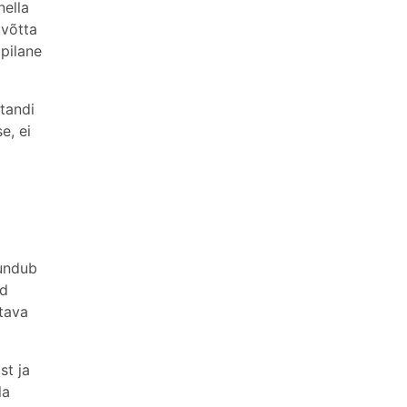
nella
 võtta
pilane
tandi
e, ei
tundub
ad
atava
st ja
la