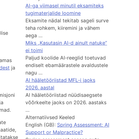
AI-ga viimasel minutil eksamiteks
tugimaterjalide loomine
Eksamite nädal tekitab sageli surve
teha rohkem, kiiremini ja vähem
lise
aega …
Miks „Kasutasin AI-d ainult natuke”
ei toimi
Paljud koolide AI-reeglid toetuvad
samas
endiselt ebamäärastele avaldustele
dest
ja
nagu …
AI hääletööriistad MFL-i jaoks
2026. aastal
misjoni
AI hääletööriistad nüüdisaegsete
ja
võõrkeelte jaoks on 2026. aastaks
emad.
…
Alternatiivsed Keeled
ate
English (GB):
Spring Assessment: AI
taatide,
Support or Malpractice?
itatakse