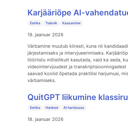
Karjääriõpe AI-vahendatu
Eetika
Tulevik
Kaasamine
19. jaanuar 2026
Värbamine muutub kiiresti, kuna nii kandidaad
järjestamiseks ja intervjueerimiseks. Karjääriõ
tööriistu mõistlikult kasutada, vaid ka seda, k
videointervjuudest ja transkriptsioonivigades
saavad koolid õpetada praktilisi harjumusi, m
värbamiseks.
QuitGPT liikumine klassir
Eetika
Hanked
AI hariduses
18. jaanuar 2026