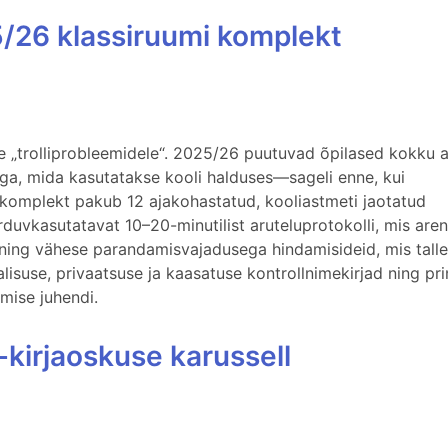
5/26 klassiruumi komplekt
le „trolliprobleemidele“. 2025/26 puutuvad õpilased kokku 
-ga, mida kasutatakse kooli halduses—sageli enne, kui
komplekt pakub 12 ajakohastatud, kooliastmeti jaotatud
uvkasutatavat 10–20-minutilist aruteluprotokolli, mis are
 ning vähese parandamisvajadusega hindamisideid, mis tall
valisuse, privaatsuse ja kaasatuse kontrollnimekirjad ning pr
imise juhendi.
kirjaoskuse karussell