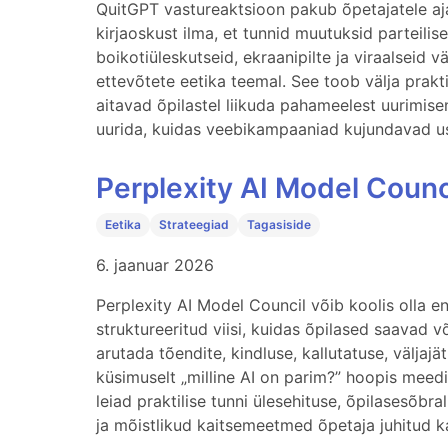
QuitGPT vastureaktsioon pakub õpetajatele aja
kirjaoskust ilma, et tunnid muutuksid parteilis
boikotiüleskutseid, ekraanipilte ja viraalseid 
ettevõtete eetika teemal. See toob välja praktil
aitavad õpilastel liikuda pahameelest uurimisen
uurida, kuidas veebikampaaniad kujundavad usal
Perplexity AI Model Counc
Eetika
Strateegiad
Tagasiside
6. jaanuar 2026
Perplexity AI Model Council võib koolis olla e
struktureeritud viisi, kuidas õpilased saavad 
arutada tõendite, kindluse, kallutatuse, väljajä
küsimuselt „milline AI on parim?” hoopis meedia
leiad praktilise tunni ülesehituse, õpilasesõbra
ja mõistlikud kaitsemeetmed õpetaja juhitud k