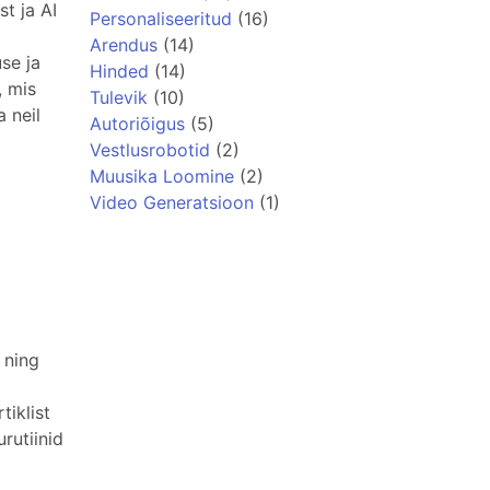
t ja AI
Personaliseeritud
(16)
Arendus
(14)
use ja
Hinded
(14)
, mis
Tulevik
(10)
 neil
Autoriõigus
(5)
Vestlusrobotid
(2)
Muusika Loomine
(2)
Video Generatsioon
(1)
 ning
tiklist
rutiinid