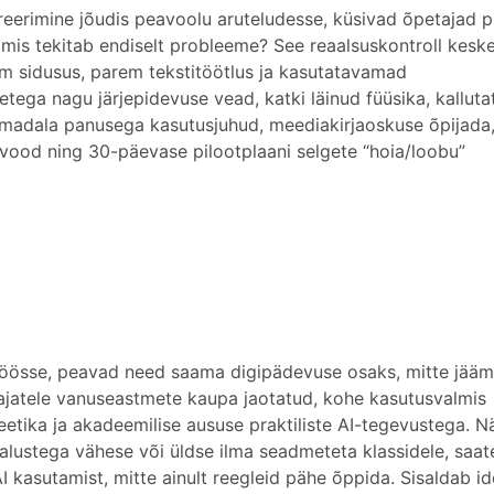
eerimine jõudis peavoolu aruteludesse, küsivad õpetajad pr
a mis tekitab endiselt probleeme? See reaalsuskontroll kes
 sidusus, parem tekstitöötlus ja kasutatavamad
ega nagu järjepidevuse vead, katki läinud füüsika, kalluta
ad madala panusega kasutusjuhud, meediakirjaoskuse õpijada
övood ning 30-päevase pilootplaani selgete “hoia/loobu”
litöösse, peavad need saama digipädevuse osaks, mitte jää
tajatele vanuseastmete kaupa jaotatud, kohe kasutusvalmis
etika ja akadeemilise aususe praktiliste AI-tegevustega. N
alustega vähese või üldse ilma seadmeteta klassidele, saat
AI kasutamist, mitte ainult reegleid pähe õppida. Sisaldab id