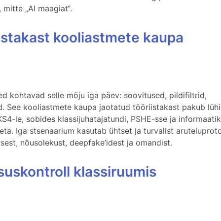
 mitte „AI maagiat“.
istakast kooliastmete kaupa
d kohtavad selle mõju iga päev: soovitused, pildifiltrid,
od. See kooliastmete kaupa jaotatud tööriistakast pakub lühi
KS4-le, sobides klassijuhatajatundi, PSHE-sse ja informaati
eta. Iga stsenaarium kasutab ühtset ja turvalist aruteluproto
usest, nõusolekust, deepfake’idest ja omandist.
suskontroll klassiruumis