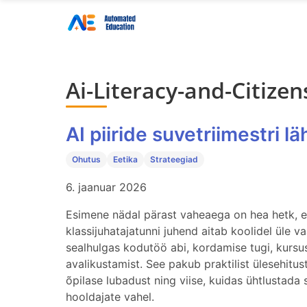
Ai-Literacy-and-Citizen
AI piiride suvetriimestri l
Ohutus
Eetika
Strateegiad
6. jaanuar 2026
Esimene nädal pärast vaheaega on hea hetk, et
klassijuhatajatunni juhend aitab koolidel üle va
sealhulgas kodutöö abi, kordamise tugi, kursu
avalikustamist. See pakub praktilist ülesehitust
õpilase lubadust ning viise, kuidas ühtlustada
hooldajate vahel.