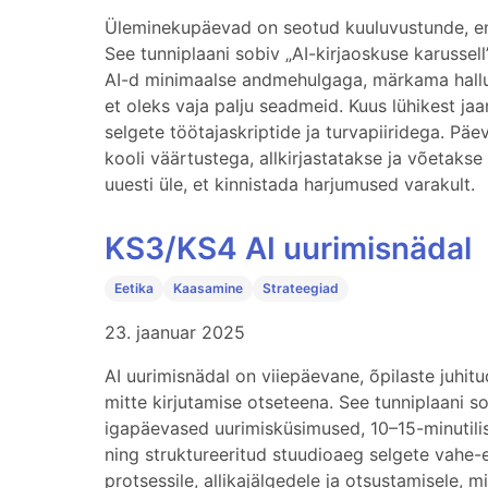
Üleminekupäevad on seotud kuuluvustunde, ene
See tunniplaani sobiv „AI-kirjaoskuse karussel
AI-d minimaalse andmehulgaga, märkama halluts
et oleks vaja palju seadmeid. Kuus lühikest ja
selgete töötajaskriptide ja turvapiiridega. Päe
kooli väärtustega, allkirjastatakse ja võetaks
uuesti üle, et kinnistada harjumused varakult.
KS3/KS4 AI uurimisnädal
Eetika
Kaasamine
Strateegiad
23. jaanuar 2025
AI uurimisnädal on viiepäevane, õpilaste juhitud
mitte kirjutamise otseteena. See tunniplaani s
igapäevased uurimisküsimused, 10–15-minutilise
ning struktureeritud stuudioaeg selgete vahe
protsessile, allikajälgedele ja otsustamisele, 