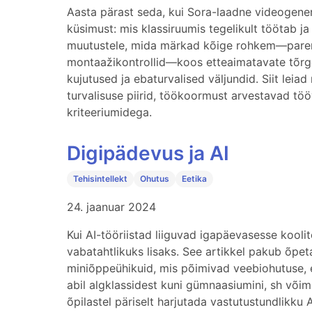
Aasta pärast seda, kui Sora-laadne videogener
küsimust: mis klassiruumis tegelikult töötab j
muutustele, mida märkad kõige rohkem—parem
montaažikontrollid—koos etteaimatavate tõrget
kujutused ja ebaturvalised väljundid. Siit lei
turvalisuse piirid, töökoormust arvestavad tö
kriteeriumidega.
Digipädevus ja AI
Tehisintellekt
Ohutus
Eetika
24. jaanuar 2024
Kui AI-tööriistad liiguvad igapäevasesse koo
vabatahtlikuks lisaks. See artikkel pakub õpe
miniõppeühikuid, mis põimivad veebiohutuse, e
abil algklassidest kuni gümnaasiumini, sh võim
õpilastel päriselt harjutada vastutustundlikku 