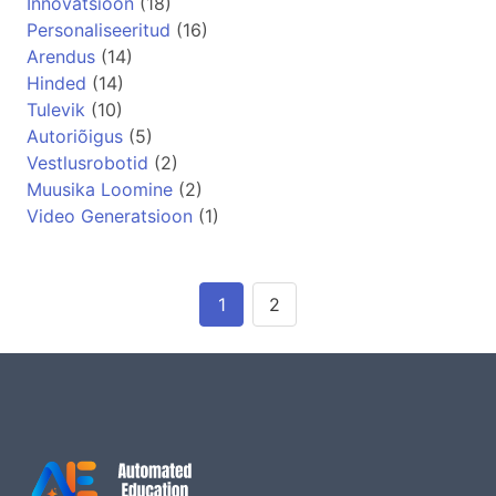
Innovatsioon
(18)
Personaliseeritud
(16)
Arendus
(14)
Hinded
(14)
Tulevik
(10)
Autoriõigus
(5)
Vestlusrobotid
(2)
Muusika Loomine
(2)
Video Generatsioon
(1)
1
2