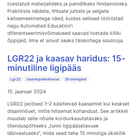
toestatud materjalideks ja paindlikeks hindamisteks.
Praktiliste näidete, lihtsate juhiste ja selgete
kaitsemeetmetega näed, kuidas sellised tööriistad
nagu Automated Education’i
diferentseerimisvõimalused saavad toetada kõiki
õppijaid, ilma et sinust saaks täiskohaga sisulooja.
LGR22 ja kaasav haridus: 15-
minutiline ligipääs
Lgr22
Juurdepääsetavus
Strateegiad
15. jaanuar 2024
LGR22 jaotised 1–2 käsitlevad kaasamist kui keskset
disaininõuet, mitte hilisemat kohandust. See artikkel
muudab selle nõude korduvkasutatavaks ja
tõenduspõhiseks „tunni ligipääsetavuse
läbivaatuseks“, mida saad teha 15 minutiga ükskõik