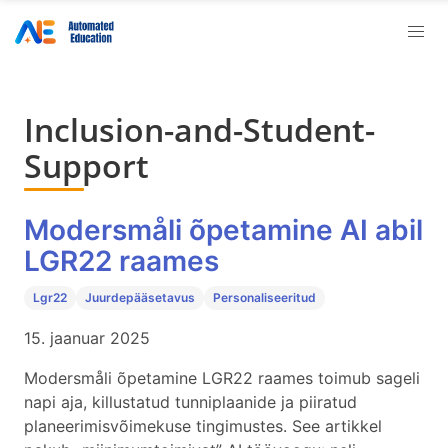
Inclusion-and-Student-
Support
Modersmåli õpetamine AI abil
LGR22 raames
Lgr22
Juurdepääsetavus
Personaliseeritud
15. jaanuar 2025
Modersmåli õpetamine LGR22 raames toimub sageli
napi aja, killustatud tunniplaanide ja piiratud
planeerimisvõimekuse tingimustes. See artikkel