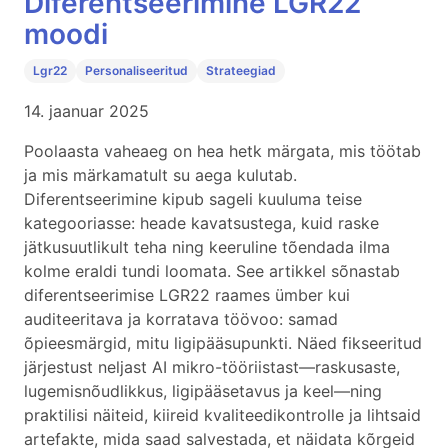
Diferentseerimine LGR22
moodi
Lgr22
Personaliseeritud
Strateegiad
14. jaanuar 2025
Poolaasta vaheaeg on hea hetk märgata, mis töötab
ja mis märkamatult su aega kulutab.
Diferentseerimine kipub sageli kuuluma teise
kategooriasse: heade kavatsustega, kuid raske
jätkusuutlikult teha ning keeruline tõendada ilma
kolme eraldi tundi loomata. See artikkel sõnastab
diferentseerimise LGR22 raames ümber kui
auditeeritava ja korratava töövoo: samad
õpieesmärgid, mitu ligipääsupunkti. Näed fikseeritud
järjestust neljast AI mikro-tööriistast—raskusaste,
lugemisnõudlikkus, ligipääsetavus ja keel—ning
praktilisi näiteid, kiireid kvaliteedikontrolle ja lihtsaid
artefakte, mida saad salvestada, et näidata kõrgeid