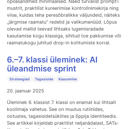
õpilasandmed minimaalsed. Näed turvalist prompt’i
mustrit, praktilist kureerimise kontrollnimekirja ning
viise, kuidas teha peresõbralikke väljundeid, näiteks
„järgmise raamatu” redelid ja valikumenüüd. Lõpus
olevad mallid teevad lihtsaks lugemisradade
kasutamise kogu klassiga, sihitud toe pakkumise või
raamatukogu juhitud drop-in kohtumiste korral.
6.–7. klassi üleminek: AI
üleandmise sprint
Strateegiad
Tagasiside
Kaasamine
20. jaanuar 2025
Üleminek 6. klassist 7. klassi on enamat kui lihtsalt
koolimaja vahetus. See on muutus rutiinides,
ootustes, tagasisidetsüklites ja õppija identiteedis.
See artikkel kirjeldab praktilist neljanädalast, SATs-