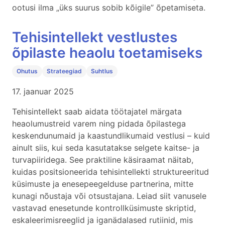
ootusi ilma „üks suurus sobib kõigile” õpetamiseta.
Tehisintellekt vestlustes
õpilaste heaolu toetamiseks
Ohutus
Strateegiad
Suhtlus
17. jaanuar 2025
Tehisintellekt saab aidata töötajatel märgata
heaolumustreid varem ning pidada õpilastega
keskendunumaid ja kaastundlikumaid vestlusi – kuid
ainult siis, kui seda kasutatakse selgete kaitse- ja
turvapiiridega. See praktiline käsiraamat näitab,
kuidas positsioneerida tehisintellekti struktureeritud
küsimuste ja enesepeegelduse partnerina, mitte
kunagi nõustaja või otsustajana. Leiad siit vanusele
vastavad enesetunde kontrollküsimuste skriptid,
eskaleerimisreeglid ja iganädalased rutiinid, mis