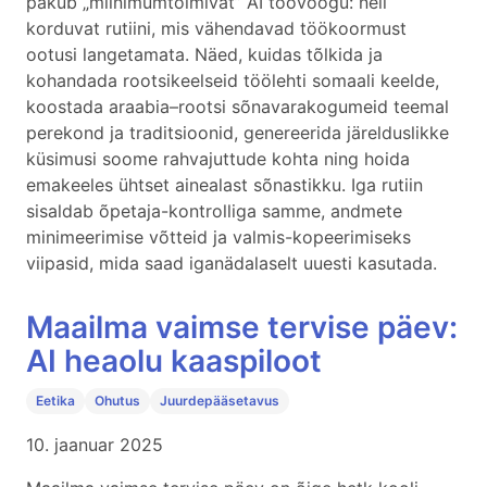
pakub „miinimumtoimivat” AI töövoogu: neli
korduvat rutiini, mis vähendavad töökoormust
ootusi langetamata. Näed, kuidas tõlkida ja
kohandada rootsikeelseid töölehti somaali keelde,
koostada araabia–rootsi sõnavarakogumeid teemal
perekond ja traditsioonid, genereerida järelduslikke
küsimusi soome rahvajuttude kohta ning hoida
emakeeles ühtset ainealast sõnastikku. Iga rutiin
sisaldab õpetaja-kontrolliga samme, andmete
minimeerimise võtteid ja valmis-kopeerimiseks
viipasid, mida saad iganädalaselt uuesti kasutada.
Maailma vaimse tervise päev:
AI heaolu kaaspiloot
Eetika
Ohutus
Juurdepääsetavus
10. jaanuar 2025