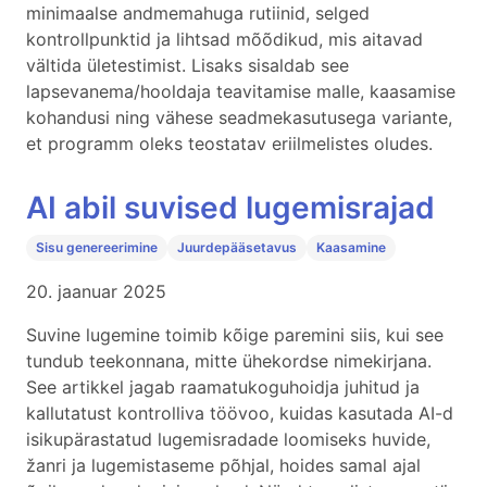
minimaalse andmemahuga rutiinid, selged
kontrollpunktid ja lihtsad mõõdikud, mis aitavad
vältida ületestimist. Lisaks sisaldab see
lapsevanema/hooldaja teavitamise malle, kaasamise
kohandusi ning vähese seadmekasutusega variante,
et programm oleks teostatav eriilmelistes oludes.
AI abil suvised lugemisrajad
Sisu genereerimine
Juurdepääsetavus
Kaasamine
20. jaanuar 2025
Suvine lugemine toimib kõige paremini siis, kui see
tundub teekonnana, mitte ühekordse nimekirjana.
See artikkel jagab raamatukoguhoidja juhitud ja
kallutatust kontrolliva töövoo, kuidas kasutada AI-d
isikupärastatud lugemisradade loomiseks huvide,
žanri ja lugemistaseme põhjal, hoides samal ajal