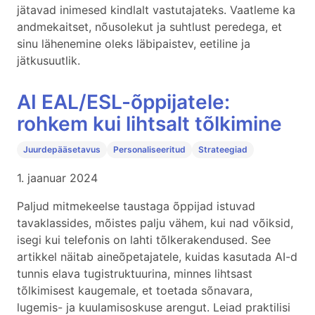
jätavad inimesed kindlalt vastutajateks. Vaatleme ka
andmekaitset, nõusolekut ja suhtlust peredega, et
sinu lähenemine oleks läbipaistev, eetiline ja
jätkusuutlik.
AI EAL/ESL-õppijatele:
rohkem kui lihtsalt tõlkimine
Juurdepääsetavus
Personaliseeritud
Strateegiad
1. jaanuar 2024
Paljud mitmekeelse taustaga õppijad istuvad
tavaklassides, mõistes palju vähem, kui nad võiksid,
isegi kui telefonis on lahti tõlkerakendused. See
artikkel näitab aineõpetajatele, kuidas kasutada AI-d
tunnis elava tugistruktuurina, minnes lihtsast
tõlkimisest kaugemale, et toetada sõnavara,
lugemis- ja kuulamisoskuse arengut. Leiad praktilisi