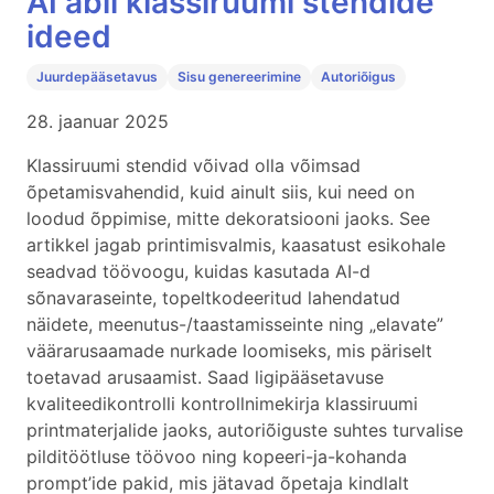
AI abil klassiruumi stendide
ideed
Juurdepääsetavus
Sisu genereerimine
Autoriõigus
28. jaanuar 2025
Klassiruumi stendid võivad olla võimsad
õpetamisvahendid, kuid ainult siis, kui need on
loodud õppimise, mitte dekoratsiooni jaoks. See
artikkel jagab printimisvalmis, kaasatust esikohale
seadvad töövoogu, kuidas kasutada AI-d
sõnavaraseinte, topeltkodeeritud lahendatud
näidete, meenutus-/taastamisseinte ning „elavate”
väärarusaamade nurkade loomiseks, mis päriselt
toetavad arusaamist. Saad ligipääsetavuse
kvaliteedikontrolli kontrollnimekirja klassiruumi
printmaterjalide jaoks, autoriõiguste suhtes turvalise
pilditöötluse töövoo ning kopeeri-ja-kohanda
prompt’ide pakid, mis jätavad õpetaja kindlalt