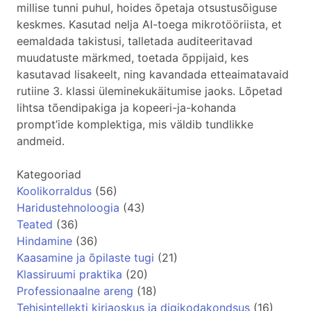
millise tunni puhul, hoides õpetaja otsustusõiguse
keskmes. Kasutad nelja AI-toega mikrotööriista, et
eemaldada takistusi, talletada auditeeritavad
muudatuste märkmed, toetada õppijaid, kes
kasutavad lisakeelt, ning kavandada etteaimatavaid
rutiine 3. klassi üleminekukäitumise jaoks. Lõpetad
lihtsa tõendipakiga ja kopeeri-ja-kohanda
prompt’ide komplektiga, mis väldib tundlikke
andmeid.
Kategooriad
Koolikorraldus
(56)
Haridustehnoloogia
(43)
Teated
(36)
Hindamine
(36)
Kaasamine ja õpilaste tugi
(21)
Klassiruumi praktika
(20)
Professionaalne areng
(18)
Tehisintellekti kirjaoskus ja digikodakondsus
(16)