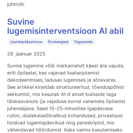
juhtrolli.
Suvine
lugemisinterventsioon AI abil
Juurdepääsetavus
Strateegiad
Tagasiside
29. jaanuar 2025
Suvine lugemine võib märkamatult käest ära vajuda,
eriti õpilastel, kes vajavad lisaharjutamist
dekodeerimises, ladusas lugemises ja sõnavaras.
See artikkel kirjeldab struktureeritud, tõenduspõhist
sekkumist, mis kasutab AI-d ainult kulisside taga
täiskasvanute (ja vajaduse korral vanemate õpilaste)
juhendajana. Saad 15–25-minutilise igapäevase
rutiini, düsleksiasõbralikud kohandused, privaatsust
hoidvad lugemispäevikud ning pereskriptid, mis
vähendavad hõõrdumist. Kaks valmis kasutamiseks