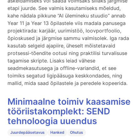
askeldamiseks või saada võimsaks sillaks järgmise
etapi juurde. See valmis kasutamiseks mõeldud,
kahe nädala pikkune “AI ülemineku stuudio” annab
Year 11 ja Year 13 õpilastele viis madala panusega
projektirada: karjäär, uurimistöö, loovportfoolio,
õpioskused ja järgmise sammu valmisolek. Iga rada
kasutab selgeid ajapiire, üheselt mõistetavaid
protsessi-tõendite ootusi ning praktilisi turvalisuse
tagamise skripte. Lisaks leiad vähese
seadmekasutusega ja offline-variandid, et see
toimiks segatud ligipääsuga keskkondades, ning
mallid, mida saad õpilastele ja peredele kopeerida.
Minimaalne toimiv kaasamise
tööriistakomplekt: SEND
tehnoloogia uuendus
Juurdepääsetavus
Hanked
Ohutus