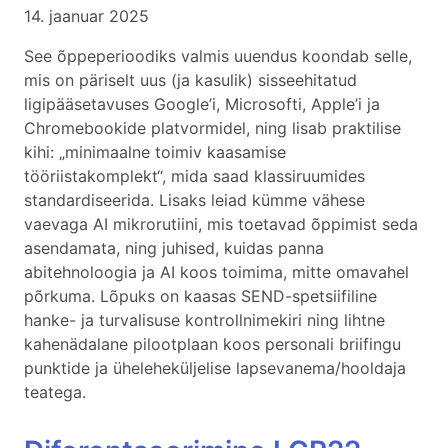
14. jaanuar 2025
See õppeperioodiks valmis uuendus koondab selle,
mis on päriselt uus (ja kasulik) sisseehitatud
ligipääsetavuses Google’i, Microsofti, Apple’i ja
Chromebookide platvormidel, ning lisab praktilise
kihi: „minimaalne toimiv kaasamise
tööriistakomplekt“, mida saad klassiruumides
standardiseerida. Lisaks leiad kümme vähese
vaevaga AI mikrorutiini, mis toetavad õppimist seda
asendamata, ning juhised, kuidas panna
abitehnoloogia ja AI koos toimima, mitte omavahel
põrkuma. Lõpuks on kaasas SEND-spetsiifiline
hanke- ja turvalisuse kontrollnimekiri ning lihtne
kahenädalane pilootplaan koos personali briifingu
punktide ja üheleheküljelise lapsevanema/hooldaja
teatega.