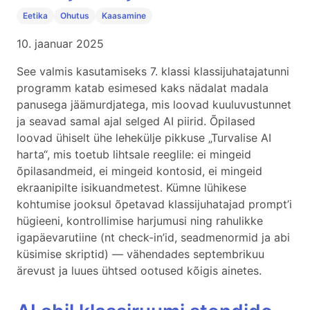
Eetika
Ohutus
Kaasamine
10. jaanuar 2025
See valmis kasutamiseks 7. klassi klassijuhatajatunni
programm katab esimesed kaks nädalat madala
panusega jäämurdjatega, mis loovad kuuluvustunnet
ja seavad samal ajal selged AI piirid. Õpilased
loovad ühiselt ühe lehekülje pikkuse „Turvalise AI
harta“, mis toetub lihtsale reeglile: ei mingeid
õpilasandmeid, ei mingeid kontosid, ei mingeid
ekraanipilte isikuandmetest. Kümne lühikese
kohtumise jooksul õpetavad klassijuhatajad prompt’i
hügieeni, kontrollimise harjumusi ning rahulikke
igapäevarutiine (nt check-in’id, seadmenormid ja abi
küsimise skriptid) — vähendades septembrikuu
ärevust ja luues ühtsed ootused kõigis ainetes.