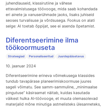
juhendlauseid, klassirutiine ja vähese
ettevalmistusega töövooge, mida saab kohandada
eri ainete ja vanuserühmade jaoks, lisaks juhiseid
seoses turvalisuse ja võrdsusega. Fookus on alati
selge: AI toetab õppijat, see ei asenda õpetamist.
Diferentseerimine ilma
töökoormuseta
Strateegiad
Personaliseeritud
Juurdepääsetavus
10. jaanuar 2024
Diferentseerimine erineva võimekusega klassides
tundub tavapärase planeerimiskoormuse juures
sageli võimatu. See samm-sammuline, „minimaalse
pingutuse“ käsiraamat näitab, kuidas kasutada
väikest hulka AI‑töövooge, et muuta olemasolevad
materjalid mõne minutiga astmelisteks ülesanneteks,