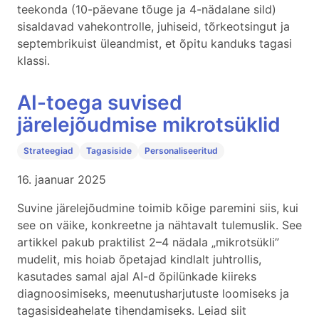
teekonda (10-päevane tõuge ja 4-nädalane sild)
sisaldavad vahekontrolle, juhiseid, tõrkeotsingut ja
septembrikuist üleandmist, et õpitu kanduks tagasi
klassi.
AI-toega suvised
järelejõudmise mikrotsüklid
Strateegiad
Tagasiside
Personaliseeritud
16. jaanuar 2025
Suvine järelejõudmine toimib kõige paremini siis, kui
see on väike, konkreetne ja nähtavalt tulemuslik. See
artikkel pakub praktilist 2–4 nädala „mikrotsükli”
mudelit, mis hoiab õpetajad kindlalt juhtrollis,
kasutades samal ajal AI-d õpilünkade kiireks
diagnoosimiseks, meenutusharjutuste loomiseks ja
tagasisideahelate tihendamiseks. Leiad siit