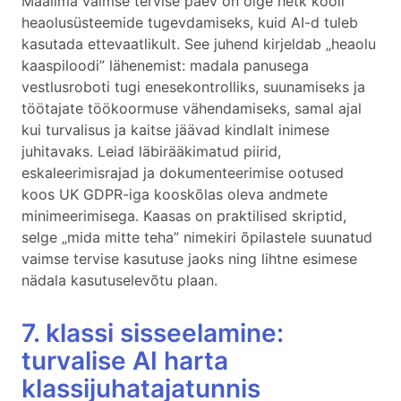
Maailma vaimse tervise päev on õige hetk kooli
heaolusüsteemide tugevdamiseks, kuid AI-d tuleb
kasutada ettevaatlikult. See juhend kirjeldab „heaolu
kaaspiloodi” lähenemist: madala panusega
vestlusroboti tugi enesekontrolliks, suunamiseks ja
töötajate töökoormuse vähendamiseks, samal ajal
kui turvalisus ja kaitse jäävad kindlalt inimese
juhitavaks. Leiad läbirääkimatud piirid,
eskaleerimisrajad ja dokumenteerimise ootused
koos UK GDPR-iga kooskõlas oleva andmete
minimeerimisega. Kaasas on praktilised skriptid,
selge „mida mitte teha” nimekiri õpilastele suunatud
vaimse tervise kasutuse jaoks ning lihtne esimese
nädala kasutuselevõtu plaan.
7. klassi sisseelamine:
turvalise AI harta
klassijuhatajatunnis