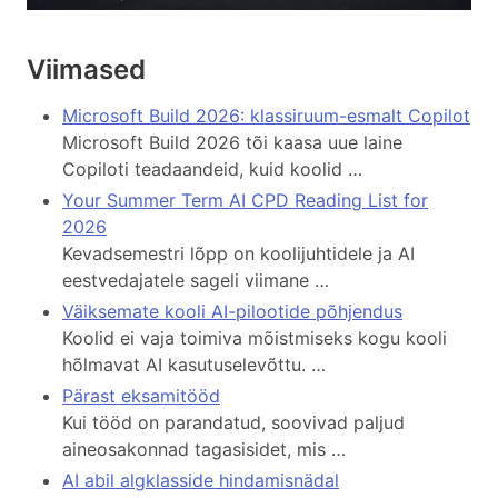
Viimased
Microsoft Build 2026: klassiruum-esmalt Copilot
Microsoft Build 2026 tõi kaasa uue laine
Copiloti teadaandeid, kuid koolid …
Your Summer Term AI CPD Reading List for
2026
Kevadsemestri lõpp on koolijuhtidele ja AI
eestvedajatele sageli viimane …
Väiksemate kooli AI-pilootide põhjendus
Koolid ei vaja toimiva mõistmiseks kogu kooli
hõlmavat AI kasutuselevõttu. …
Pärast eksamitööd
Kui tööd on parandatud, soovivad paljud
aineosakonnad tagasisidet, mis …
AI abil algklasside hindamisnädal