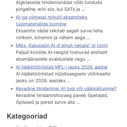
Algklasside hindamisnädal võib tunduda
pingeline, eriti siis, kui SATs ja …
AI-ga viimasel minutil eksamiteks
tugimaterjalide loomine
Eksamite nädal tekitab sageli surve teha
rohkem, kiiremini ja vähem aega …
Miks „Kasutasin AI-d ainult natuke” ei toimi
Paljud koolide AI-reeglid toetuvad endiselt
ebamäärastele avaldustele nagu …
AI hääletööriistad MFL-i jaoks 2026. aastal
AI hääletööriistad nüüdisaegsete võõrkeelte
jaoks on 2026. aastaks …
Kevadine hindamine: AI tugi või väärkäitumine?
Kevadine hindamishooaeg paneb õpetajad,
õpilased ja pered surve alla …
Kategooriad