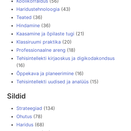
Koolikorraldus
(56)
Haridustehnoloogia
(43)
Teated
(36)
Hindamine
(36)
Kaasamine ja õpilaste tugi
(21)
Klassiruumi praktika
(20)
Professionaalne areng
(18)
Tehisintellekti kirjaoskus ja digikodakondsus
(16)
Õppekava ja planeerimine
(16)
Tehisintellekti uudised ja analüüs
(15)
Sildid
Strateegiad
(134)
Ohutus
(78)
Haridus
(68)