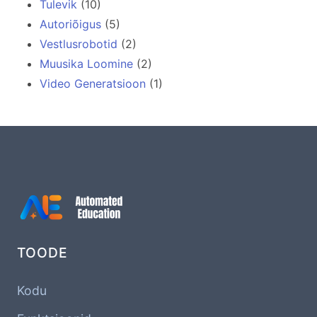
Tulevik
(10)
Autoriõigus
(5)
Vestlusrobotid
(2)
Muusika Loomine
(2)
Video Generatsioon
(1)
TOODE
Kodu