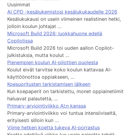
Uusimmat
AI CPD -kesälukemistosi kesälukukaudelle 2026
Kesälukukausi on usein viimeinen realistinen hetki,
jolloin koulun johtajat …
Microsoft Build 2026: luokkahuone edellä
Copilotissa
Microsoft Build 2026 toi uuden aallon Copilot-
julkistuksia, mutta koulut …
Pienempien koulun AI-pilottien puolesta
Koulut eivät tarvitse koko koulun kattavaa AI-
käyttöönottoa oppiakseen, …
Koesuoritusten tarkistamisen jälkeen
Kun koepaperit on tarkistettu, monet oppiainetiimit
haluavat palautetta, …
Primary-arviointiviikko AI:n kanssa
Primary-arviointiviikko voi tuntua intensiiviseltä,
erityisesti silloin kun …
Viime hetken koetta tukeva AI-porrastus
Koetta edeltävä viikko luo usein painetta tehdä