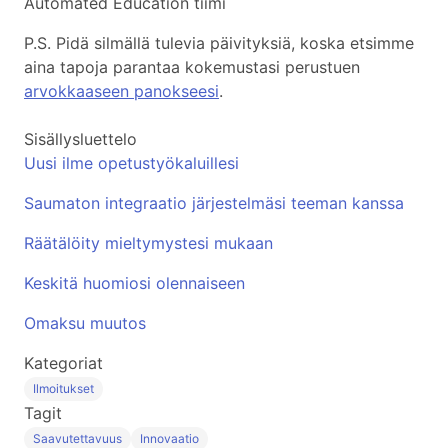
Automated Education tiimi
P.S. Pidä silmällä tulevia päivityksiä, koska etsimme
aina tapoja parantaa kokemustasi perustuen
arvokkaaseen panokseesi
.
Sisällysluettelo
Uusi ilme opetustyökaluillesi
Saumaton integraatio järjestelmäsi teeman kanssa
Räätälöity mieltymystesi mukaan
Keskitä huomiosi olennaiseen
Omaksu muutos
Kategoriat
Ilmoitukset
Tagit
Saavutettavuus
Innovaatio