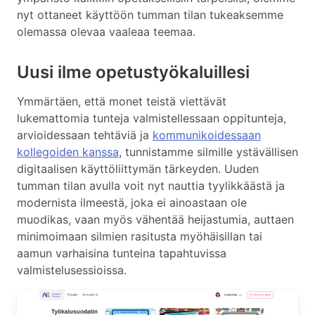
nyt ottaneet käyttöön tumman tilan tukeaksemme
olemassa olevaa vaaleaa teemaa.
Uusi ilme opetustyökaluillesi
Ymmärtäen, että monet teistä viettävät
lukemattomia tunteja valmistellessaan oppitunteja,
arvioidessaan tehtäviä ja
kommunikoidessaan
kollegoiden kanssa
, tunnistamme silmille ystävällisen
digitaalisen käyttöliittymän tärkeyden. Uuden
tumman tilan avulla voit nyt nauttia tyylikkäästä ja
modernista ilmeestä, joka ei ainoastaan ole
muodikas, vaan myös vähentää heijastumia, auttaen
minimoimaan silmien rasitusta myöhäisillan tai
aamun varhaisina tunteina tapahtuvissa
valmistelusessioissa.