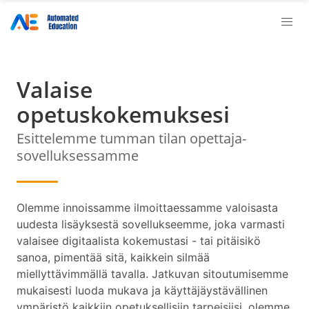
Valaise
opetuskokemuksesi
Esittelemme tumman tilan opettaja-
sovelluksessamme
Olemme innoissamme ilmoittaessamme valoisasta
uudesta lisäyksestä sovellukseemme, joka varmasti
valaisee digitaalista kokemustasi - tai pitäisikö
sanoa, pimentää sitä, kaikkein silmää
miellyttävimmällä tavalla. Jatkuvan sitoutumisemme
mukaisesti luoda mukava ja käyttäjäystävällinen
ympäristö kaikkiin opetuksellisiin tarpeisiisi, olemme