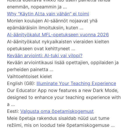
enemmän, nopeammin ja …
Why "Käytin AI:ta vain vähän" ei toimi
Monien koulujen AI-säännöt nojaavat yhä
epämääräisiin ilmoituksiin, kuten …
AI-äänityökalut MFL-opetukseen vuonna 2026
AI-äänityökalut nykyaikaisten vieraiden kielten
opetukseen ovat kehittyneet …
Kevään arviointi: AI-tuki vai vilppi?
Kevään arviointikausi lisää opettajien, oppilaiden ja
perheiden painetta …
Vaihtoehtoiset kielet
English (GB):
Illuminate Your Teaching Experience
Our Educator App now features a new Dark Mode,
designed to enhance your teaching experience with
a …
Eesti:
Valgusta oma õpetamiskogemust
Meie õpetaja rakendus sisaldab nüüd uut tume
režiimi, mis on loodud teie õpetamiskogemuse …