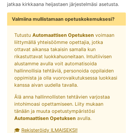
jatkaa kirkkaana heijastaen järjestelmäsi asetusta.
Valmiina mullistamaan opetuskokemuksesi?
Tutustu
Automaattisen Opetuksen
voimaan
liittymällä yhteisöömme opettajia, jotka
ottavat aikansa takaisin samalla kun
rikastuttavat luokkahuoneitaan. Intuitiivisen
alustamme avulla voit automatisoida
hallinnollisia tehtäviä, personoida oppilaiden
oppimista ja olla vuorovaikutuksessa luokkasi
kanssa aivan uudella tavalla.
Älä anna hallinnollisten tehtävien varjostaa
intohimoasi opettamiseen. Liity mukaan
tänään ja muuta opetustympäristösi
Automaattisen Opetuksen
avulla.
🎓
Rekisteröidy ILMAISEKSI!