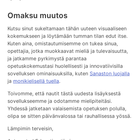
Omaksu muutos
Kutsu sinut sukeltamaan tähän uuteen visuaaliseen
kokemukseen ja löytämään tumman tilan edut itse.
Kuten aina, omistautumisemme on tukea sinua,
opettajia, jotka muokkaavat mieliä ja tulevaisuutta,
ja jatkamme pyrkimystä parantaa
opetuskokemustasi huolellisesti ja innovatiivisilla
sovelluksen ominaisuuksilla, kuten
Sanaston luojalla
ja
monikielisellä tuella
.
Toivomme, että nautit tästä uudesta lisäyksestä
sovellukseemme ja odotamme mielipiteitäsi.
Yhdessä jatketaan valaisemista opetuksen polulla,
olipa se sitten päivänvalossa tai rauhallisessa yössä.
Lämpimin terveisin,