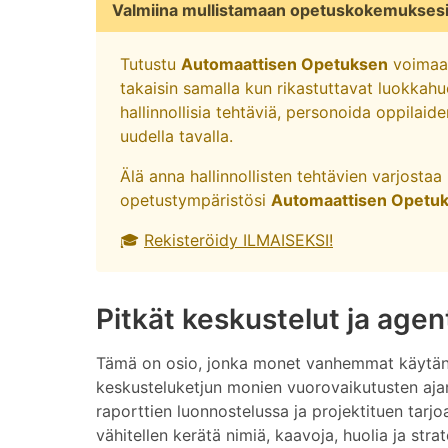
Valmiina mullistamaan opetuskokemukses
Tutustu
Automaattisen Opetuksen
voimaan
takaisin samalla kun rikastuttavat luokkahu
hallinnollisia tehtäviä, personoida oppilai
uudella tavalla.
Älä anna hallinnollisten tehtävien varjosta
opetustympäristösi
Automaattisen Opetu
🎓
Rekisteröidy ILMAISEKSI!
Pitkät keskustelut ja agent
Tämä on osio, jonka monet vanhemmat käytännöt
keskusteluketjun monien vuorovaikutusten ajan
raporttien luonnostelussa ja projektituen tarjo
vähitellen kerätä nimiä, kaavoja, huolia ja stra