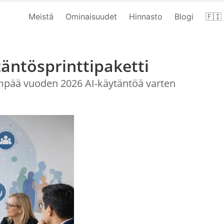
Meistä
Ominaisuudet
Hinnasto
Blogi
🇫🇮 
äntösprinttipaketti
mpää vuoden 2026 AI-käytäntöä varten