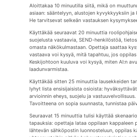
Aloittakaa 10 minuutilla siitä, mikä on muuttu
asiaan: sääntelyyn, alustojen kyvykkyyksiin ja 
He tarvitsevat selkeän vastauksen kysymykseen
Käyttäkää seuraavat 20 minuuttia roolipohjais
suojelusta vastaavia, SEND-henkilöstöä, tieto
omasta näkökulmastaan. Opettaja saattaa kysyä
vastaava voi kysyä, mitä tapahtuu, jos oppilas p
Keskijohtoon kuuluva voi kysyä, miten AI:n avul
laadunvarmistaa.
Käyttäkää sitten 25 minuuttia lausekkeiden ta
lyhyt lista ensisijaisista osioista: hyväksyttävä
arvioinnin eheys, suojelu ja vastuuvelvollisuus.
Tavoitteena on sopia suunnasta, tunnistaa päi
Seuraavat 15 minuuttia tulisi käyttää skenaario
tapauksia: opettaja lataa oppilaan kappaleen pa
lähtevän sähköpostin luonnosteluun, oppilas kä