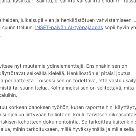
ta. Kysykää: ”Sallittu, ei sallittu vai sallittu ehdoin?” Tässä
iheiden, julkaisupäivien ja henkilöstötuen vahvistamiseen. 
 suunnitteluun,
INSET-päivän AI-työpajaopas
sopii hyvin y
.
itsee nyt muutamia ydinelementtejä. Ensinnäkin sen on
käyttötavat selkeällä kielellä. Henkilöstön ei pitäisi joutua
 periaatteista. Toiseksi sen on todettava, että vastuu säil
ämistä tai suunnittelua. Kolmanneksi sen on selitettävä, mitä 
aluihin.
listuu korkean panoksen työhön, kuten raportteihin, käyttäy
ai suojeluun liittyvään hallintoon, koulu tarvitsee oikeasuhta
äriskisen kehotteen dokumentointia. Se tarkoittaa kuitenkin s
alua, mihin tarkoitukseen, millä hyväksynnällä ja millaisella