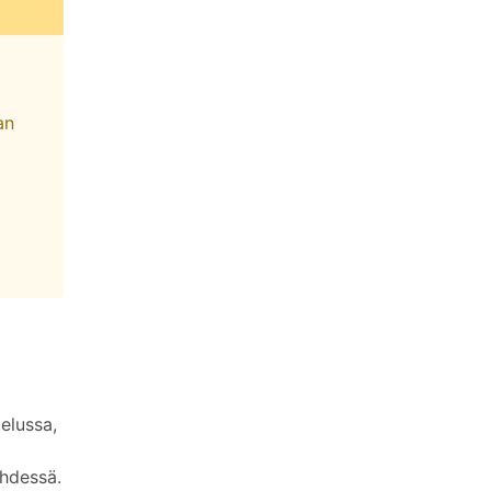
an
elussa,
yhdessä.