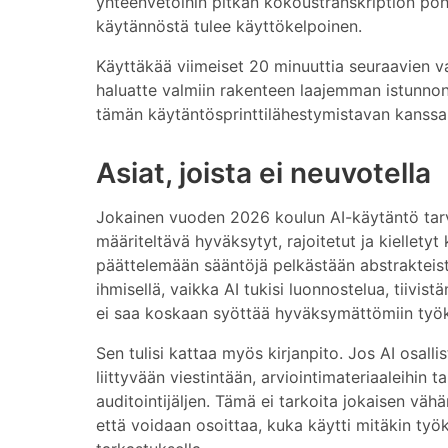
yhteenvetoihin pitkän kokoustranskription pohjal
käytännöstä tulee käyttökelpoinen.
Käyttäkää viimeiset 20 minuuttia seuraavien va
haluatte valmiin rakenteen laajemman istunnon
tämän käytäntösprinttilähestymistavan kanssa
Asiat, joista ei neuvotella
Jokainen vuoden 2026 koulun AI-käytäntö tarv
määriteltävä hyväksytyt, rajoitetut ja kielletyt 
päättelemään sääntöjä pelkästään abstrakteista
ihmisellä, vaikka AI tukisi luonnostelua, tiivist
ei saa koskaan syöttää hyväksymättömiin työk
Sen tulisi kattaa myös kirjanpito. Jos AI osal
liittyvään viestintään, arviointimateriaaleihin t
auditointijäljen. Tämä ei tarkoita jokaisen väh
että voidaan osoittaa, kuka käytti mitäkin työk