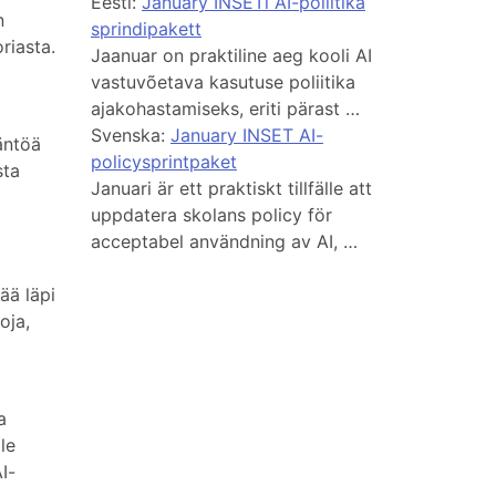
Eesti:
January INSETi AI-poliitika
n
sprindipakett
riasta.
Jaanuar on praktiline aeg kooli AI
vastuvõetava kasutuse poliitika
ajakohastamiseks, eriti pärast …
Svenska:
January INSET AI-
äntöä
policysprintpaket
sta
Januari är ett praktiskt tillfälle att
uppdatera skolans policy för
acceptabel användning av AI, …
ää läpi
oja,
a
le
I-