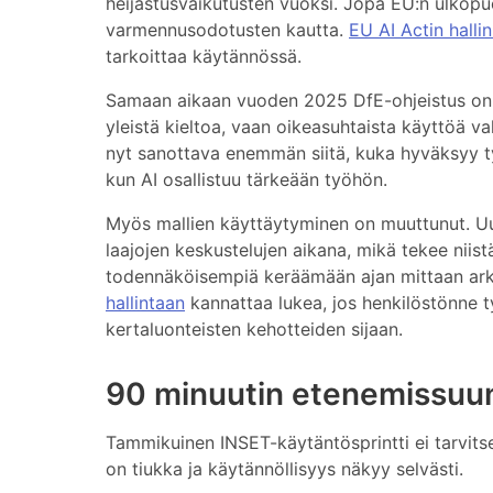
heijastusvaikutusten vuoksi. Jopa EU:n ulkopuo
varmennusodotusten kautta.
EU AI Actin hallin
tarkoittaa käytännössä.
Samaan aikaan vuoden 2025 DfE-ohjeistus on o
yleistä kieltoa, vaan oikeasuhtaista käyttöä v
nyt sanottava enemmän siitä, kuka hyväksyy työ
kun AI osallistuu tärkeään työhön.
Myös mallien käyttäytyminen on muuttunut. U
laajojen keskustelujen aikana, mikä tekee niis
todennäköisempiä keräämään ajan mittaan arka
hallintaan
kannattaa lukea, jos henkilöstönne 
kertaluonteisten kehotteiden sijaan.
90 minuutin etenemissuu
Tammikuinen INSET-käytäntösprintti ei tarvitse
on tiukka ja käytännöllisyys näkyy selvästi.