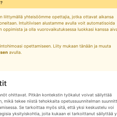
i?
 liittymällä yhteisöömme opettajia, jotka ottavat aikansa
oneitaan. Intuitiivisen alustamme avulla voit automatisoida
den oppimista ja olla vuorovaikutuksessa luokkasi kanssa aiv
a intohimoasi opettamiseen. Liity mukaan tänään ja muuta
ksen
avulla.
it
 ohittavat. Pitkän kontekstin työkalut voivat säilyttää
, mikä tekee niistä tehokkaita opetussuunnitelman suunnitt
amisessa. Se tarkoittaa myös sitä, että yksi keskustelu voi
tegisia yksityiskohtia, joita kukaan ei tarkoittanut säilyttää 