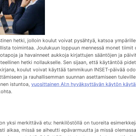
nen hetki, jolloin koulut voivat pysähtyä, katsoa ympärille
llista toimintaa. Joulukuun loppuun mennessä monet tiimit 
totapoja ja havainneet aukkoja kirjattujen sääntöjen ja päivi
teellinen hetki nollaukselle. Sen sijaan, että käytäntöä pidet
kirjana, koulut voivat käyttää tammikuun INSET-päivää odo
ttämiseen ja rauhallisemman suunnan asettamiseen tuleville
ennen istuntoa,
vuosittainen AI:n hyväksyttävän käytön käyt
kohta.
n yksi merkittävä etu: henkilöstöllä on tuoreita esimerkkej
sti aikaa, missä se aiheutti epävarmuutta ja missä olemass