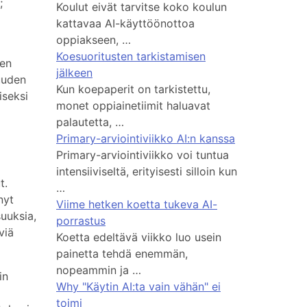
;
Koulut eivät tarvitse koko koulun
kattavaa AI-käyttöönottoa
oppiakseen, …
Koesuoritusten tarkistamisen
ien
jälkeen
suuden
Kun koepaperit on tarkistettu,
iseksi
monet oppiainetiimit haluavat
palautetta, …
Primary-arviointiviikko AI:n kanssa
Primary-arviointiviikko voi tuntua
intensiiviseltä, erityisesti silloin kun
t.
…
nyt
Viime hetken koetta tukeva AI-
uuksia,
porrastus
viä
Koetta edeltävä viikko luo usein
painetta tehdä enemmän,
nopeammin ja …
in
Why "Käytin AI:ta vain vähän" ei
toimi