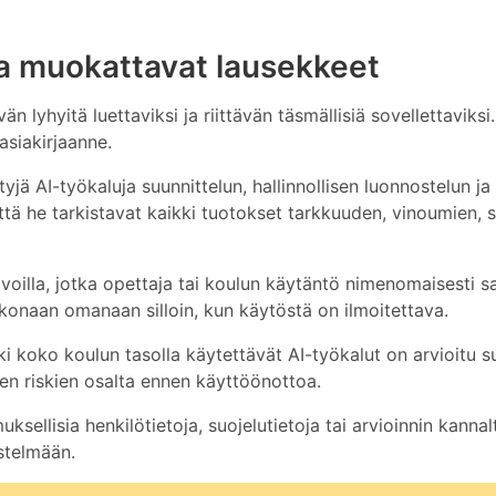
a muokattavat lausekkeet
 lyhyitä luettaviksi ja riittävän täsmällisiä sovellettaviksi
asiakirjaanne.
yjä AI-työkaluja suunnittelun, hallinnollisen luonnostelun ja
ttä he tarkistavat kaikki tuotokset tarkkuuden, vinoumien, 
avoilla, jotka opettaja tai koulun käytäntö nimenomaisesti sal
konaan omanaan silloin, kun käytöstä on ilmoitettava.
kki koko koulun tasolla käytettävät AI-työkalut on arvioitu s
ten riskien osalta ennen käyttöönottoa.
uksellisia henkilötietoja, suojelutietoja tai arvioinnin kannal
stelmään.