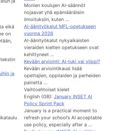
elun ja
Monien koulujen AI-säännöt
nojaavat yhä epämääräisiin
ilmoituksiin, kuten …
AI-äänityökalut MFL-opetukseen
ta eikä
vuonna 2026
ne on
AI-äänityökalut nykyaikaisten
etään,
vieraiden kielten opetukseen ovat
kehittyneet …
tekstin
Kevään arviointi: AI-tuki vai vilppi?
Kevään arviointikausi lisää
ihin ja
opettajien, oppilaiden ja perheiden
painetta …
Vaihtoehtoiset kielet
English (GB):
January INSET AI
Policy Sprint Pack
January is a practical moment to
ikataulu
refresh your school’s AI acceptable
use policy, especially after a …