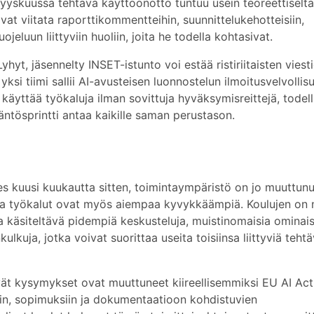
Syyskuussa tehtävä käyttöönotto tuntuu usein teoreettiselta
at viitata raporttikommentteihin, suunnittelukehotteisiin,
ojeluun liittyviin huoliin, joita he todella kohtasivat.
yt, jäsennelty INSET-istunto voi estää ristiriitaisten viest
yksi tiimi sallii AI-avusteisen luonnostelun ilmoitusvelvolli
käyttää työkaluja ilman sovittuja hyväksymisreittejä, todell
tösprintti antaa kaikille saman perustason.
es kuusi kuukautta sitten, toimintaympäristö on jo muuttunu
tta työkalut ovat myös aiempaa kyvykkäämpiä. Koulujen on 
a käsiteltävä pidempiä keskusteluja, muistinomaisia ominais
ulkuja, jotka voivat suorittaa useita toisiinsa liittyviä tehtä
ttyvät kysymykset ovat muuttuneet kiireellisemmiksi EU AI Act
iin, sopimuksiin ja dokumentaatioon kohdistuvien