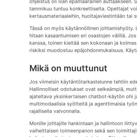
ohjeistus oli liian epämääräinen auttaakseen. 
tammikuu tuntuu konkreettiselta. Opettajat voiv
kertausmateriaaleihin, huoltajaviestintään tai su
Tässä on myös käytännöllinen johtamishyöty. Lyh
hitaan kasaantumisen eri osastojen välillä. Jos 
kanssa, toinen kieltää sen kokonaan ja kolmas 
riskiksi muodostuu epäjohdonmukaisuus. Käytän
Mikä on muuttunut
Jos viimeisin käytäntötarkastelunne tehtiin ed
Hallinnolliset odotukset ovat selkeämpiä, mu
ajateltava yksinkertaisen chatbot-käytön ohi j
multimodaalisia syötteitä ja agenttimaisia työnk
rajallisella valvonnalla.
Monille johtajille hankintaan ja hallintoon lii
vaiheittaisen toimeenpanon sekä sen toimittaj