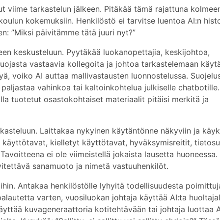
nut viime tarkastelun jälkeen. Pitäkää tämä rajattuna kolmee
koulun kokemuksiin. Henkilöstö ei tarvitse luentoa AI:n histo
: ”Miksi päivitämme tätä juuri nyt?”
een keskusteluun. Pyytäkää luokanopettajia, keskijohtoa,
suojasta vastaavia kollegoita ja johtoa tarkastelemaan käyt
, voiko AI auttaa mallivastausten luonnostelussa. Suojelu
aljastaa vahinkoa tai kaltoinkohtelua julkiselle chatbotille.
la tuotetut osastokohtaiset materiaalit pitäisi merkitä ja
rkasteluun. Laittakaa nykyinen käytäntönne näkyviin ja käyk
t käyttötavat, kielletyt käyttötavat, hyväksymisreitit, tietosu
 Tavoitteena ei ole viimeistellä jokaista lausetta huoneessa.
vitettävä sanamuoto ja nimetä vastuuhenkilöt.
ihin. Antakaa henkilöstölle lyhyitä todellisuudesta poimittuj
lautetta varten, vuosiluokan johtaja käyttää AI:ta huoltajal
yttää kuvageneraattoria kotitehtävään tai johtaja luottaa A