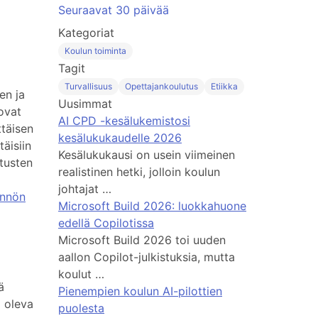
Seuraavat 30 päivää
Kategoriat
Koulun toiminta
Tagit
Turvallisuus
Opettajankoulutus
Etiikka
en ja
Uusimmat
ovat
AI CPD -kesälukemistosi
ttäisen
kesälukukaudelle 2026
täisiin
Kesälukukausi on usein viimeinen
tusten
realistinen hetki, jolloin koulun
johtajat …
ännön
Microsoft Build 2026: luokkahuone
edellä Copilotissa
Microsoft Build 2026 toi uuden
aallon Copilot-julkistuksia, mutta
koulut …
ä
Pienempien koulun AI-pilottien
a oleva
puolesta