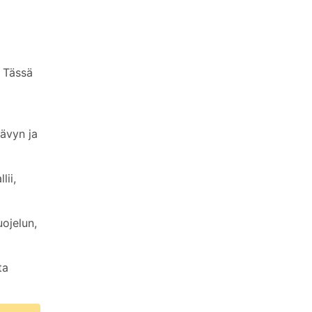
. Tässä
sävyn ja
lii,
uojelun,
ta