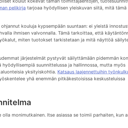
liset koulut kokevat tämän toimittajaehtojen, tuotesuunnitt
nan pelikirja
tarjoaa hyödyllisen yleiskuvan siitä, mitä tämä
hjannut kouluja kypsempään suuntaan: ei yleistä innostus
ahvalla ihmisen valvonnalla. Tämä tarkoittaa, että käytäntön
kalut, miten tuotokset tarkistetaan ja mitä näyttöä säilyt
udemmat järjestelmät pystyvät säilyttämään pidemmän kon
tä hyödyllisempiä suunnittelussa ja hallinnossa, mutta myös
luonteisia yksityiskohtia.
Katsaus laajennettuihin työnkulku
työskentelee yhä enemmän pitkäkestoisissa keskusteluissa
nnitelma
 olla monimutkainen. Itse asiassa se toimii parhaiten, kun a