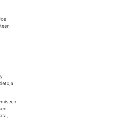
Jos
hteen
yy
tietoja
tymiseen
isen
itä,