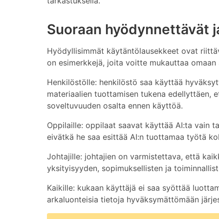
tarkastuksella.
Suoraan hyödynnettävät j
Hyödyllisimmät käytäntölausekkeet ovat riittävän
on esimerkkejä, joita voitte mukauttaa omaan 
Henkilöstölle: henkilöstö saa käyttää hyväksytt
materiaalien tuottamisen tukena edellyttäen, e
soveltuvuuden osalta ennen käyttöä.
Oppilaille: oppilaat saavat käyttää AI:ta vain t
eivätkä he saa esittää AI:n tuottamaa työtä ko
Johtajille: johtajien on varmistettava, että kai
yksityisyyden, sopimuksellisten ja toiminnallis
Kaikille: kukaan käyttäjä ei saa syöttää luottam
arkaluonteisia tietoja hyväksymättömään järje