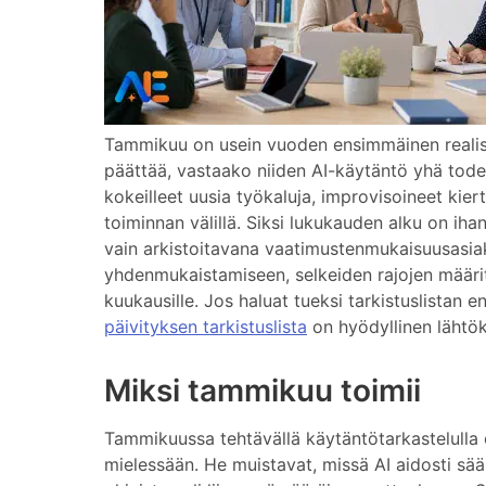
Tammikuu on usein vuoden ensimmäinen realisti
päättää, vastaako niiden AI-käytäntö yhä tode
kokeilleet uusia työkaluja, improvisoineet kier
toiminnan välillä. Siksi lukukauden alku on ihan
vain arkistoitavana vaatimustenmukaisuusasia
yhdenmukaistamiseen, selkeiden rajojen määri
kuukausille. Jos haluat tueksi tarkistuslistan 
päivityksen tarkistuslista
on hyödyllinen lähtö
Miksi tammikuu toimii
Tammikuussa tehtävällä käytäntötarkastelulla o
mielessään. He muistavat, missä AI aidosti sää