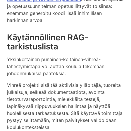
ja opetussuunnitelman opetus liittyvät toisiinsa:
enemmän generoitu koodi lisää inhimillisen
harkinnan arvoa.
Käytännöllinen RAG-
tarkistuslista
Yksinkertainen punainen-keltainen-vihreä-
lähestymistapa voi auttaa kouluja tekemään
johdonmukaisia päätöksiä.
Vihreä projekti sisältää aktiivisia ylläpitäjiä, tuoreita
julkaisuja, selkeää dokumentaatiota, avointa
tietoturvaraportointia, mielekkäitä testejä,
läpinäkyvää riippuvuuksien hallintaa ja näyttöä
huolellisesta tarkastuksesta. Sitä käyttävä toimittaja
pystyy selittämään, miten päivitykset validoidaan
koulukonteksteissa.