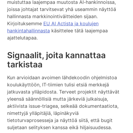
muistuttaa laajempaa muutosta AI-hankinnoissa,
joissa johtajat tarvitsevat yhä useammin näyttöä
hallinnasta markkinointiväitteiden sijaan.
Kirjoituksemme
EU AI Actista ja koulujen
hankintahallinnasta
käsittelee tätä laajempaa
ajattelutapaa.
Signaalit, joita kannattaa
tarkistaa
Kun arvioidaan avoimen lähdekoodin ohjelmistoa
koulukäyttöön, IT-tiimien tulisi etsiä merkkejä
jatkuvasta ylläpidosta. Terveet projektit näyttävät
yleensä säännöllisiä mutta järkeviä julkaisuja,
aktiivista issue-triagea, selkeää dokumentaatiota,
nimettyjä ylläpitäjiä, läpinäkyviä
tietoturvaprosesseja ja näyttöä siitä, että bugit
suljetaan selityksen kanssa eikä hiljaisuudessa.