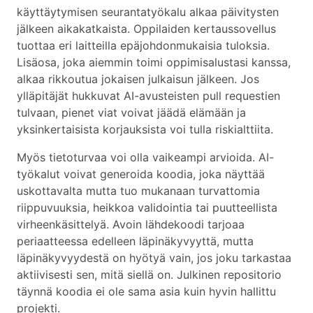
käyttäytymisen seurantatyökalu alkaa päivitysten
jälkeen aikakatkaista. Oppilaiden kertaussovellus
tuottaa eri laitteilla epäjohdonmukaisia tuloksia.
Lisäosa, joka aiemmin toimi oppimisalustasi kanssa,
alkaa rikkoutua jokaisen julkaisun jälkeen. Jos
ylläpitäjät hukkuvat AI-avusteisten pull requestien
tulvaan, pienet viat voivat jäädä elämään ja
yksinkertaisista korjauksista voi tulla riskialttiita.
Myös tietoturvaa voi olla vaikeampi arvioida. AI-
työkalut voivat generoida koodia, joka näyttää
uskottavalta mutta tuo mukanaan turvattomia
riippuvuuksia, heikkoa validointia tai puutteellista
virheenkäsittelyä. Avoin lähdekoodi tarjoaa
periaatteessa edelleen läpinäkyvyyttä, mutta
läpinäkyvyydestä on hyötyä vain, jos joku tarkastaa
aktiivisesti sen, mitä siellä on. Julkinen repositorio
täynnä koodia ei ole sama asia kuin hyvin hallittu
projekti.