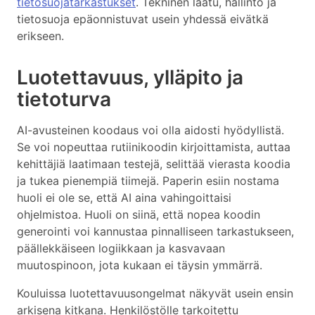
tietosuojatarkastukset
. Tekninen laatu, hallinto ja
tietosuoja epäonnistuvat usein yhdessä eivätkä
erikseen.
Luotettavuus, ylläpito ja
tietoturva
AI-avusteinen koodaus voi olla aidosti hyödyllistä.
Se voi nopeuttaa rutiinikoodin kirjoittamista, auttaa
kehittäjiä laatimaan testejä, selittää vierasta koodia
ja tukea pienempiä tiimejä. Paperin esiin nostama
huoli ei ole se, että AI aina vahingoittaisi
ohjelmistoa. Huoli on siinä, että nopea koodin
generointi voi kannustaa pinnalliseen tarkastukseen,
päällekkäiseen logiikkaan ja kasvavaan
muutospinoon, jota kukaan ei täysin ymmärrä.
Kouluissa luotettavuusongelmat näkyvät usein ensin
arkisena kitkana. Henkilöstölle tarkoitettu