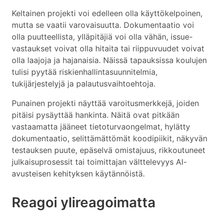
Keltainen projekti voi edelleen olla käyttökelpoinen,
mutta se vaatii varovaisuutta. Dokumentaatio voi
olla puutteellista, ylläpitäjiä voi olla vähän, issue-
vastaukset voivat olla hitaita tai riippuvuudet voivat
olla laajoja ja hajanaisia. Näissä tapauksissa koulujen
tulisi pyytää riskienhallintasuunnitelmia,
tukijärjestelyjä ja palautusvaihtoehtoja.
Punainen projekti näyttää varoitusmerkkejä, joiden
pitäisi pysäyttää hankinta. Näitä ovat pitkään
vastaamatta jääneet tietoturvaongelmat, hylätty
dokumentaatio, selittämättömät koodipiikit, näkyvän
testauksen puute, epäselvä omistajuus, rikkoutuneet
julkaisuprosessit tai toimittajan välttelevyys AI-
avusteisen kehityksen käytännöistä.
Reagoi ylireagoimatta