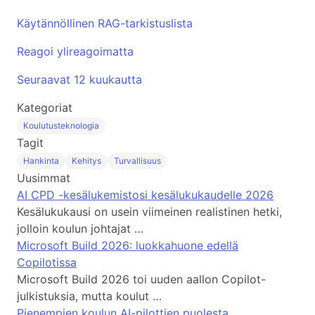
Käytännöllinen RAG-tarkistuslista
Reagoi ylireagoimatta
Seuraavat 12 kuukautta
Kategoriat
Koulutusteknologia
Tagit
Hankinta
Kehitys
Turvallisuus
Uusimmat
AI CPD -kesälukemistosi kesälukukaudelle 2026
Kesälukukausi on usein viimeinen realistinen hetki,
jolloin koulun johtajat …
Microsoft Build 2026: luokkahuone edellä
Copilotissa
Microsoft Build 2026 toi uuden aallon Copilot-
julkistuksia, mutta koulut …
Pienempien koulun AI-pilottien puolesta