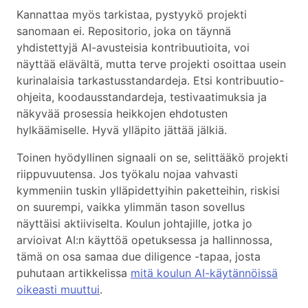
Kannattaa myös tarkistaa, pystyykö projekti
sanomaan ei. Repositorio, joka on täynnä
yhdistettyjä AI-avusteisia kontribuutioita, voi
näyttää elävältä, mutta terve projekti osoittaa usein
kurinalaisia tarkastusstandardeja. Etsi kontribuutio-
ohjeita, koodausstandardeja, testivaatimuksia ja
näkyvää prosessia heikkojen ehdotusten
hylkäämiselle. Hyvä ylläpito jättää jälkiä.
Toinen hyödyllinen signaali on se, selittääkö projekti
riippuvuutensa. Jos työkalu nojaa vahvasti
kymmeniin tuskin ylläpidettyihin paketteihin, riskisi
on suurempi, vaikka ylimmän tason sovellus
näyttäisi aktiiviselta. Koulun johtajille, jotka jo
arvioivat AI:n käyttöä opetuksessa ja hallinnossa,
tämä on osa samaa due diligence -tapaa, josta
puhutaan artikkelissa
mitä koulun AI-käytännöissä
oikeasti muuttui
.