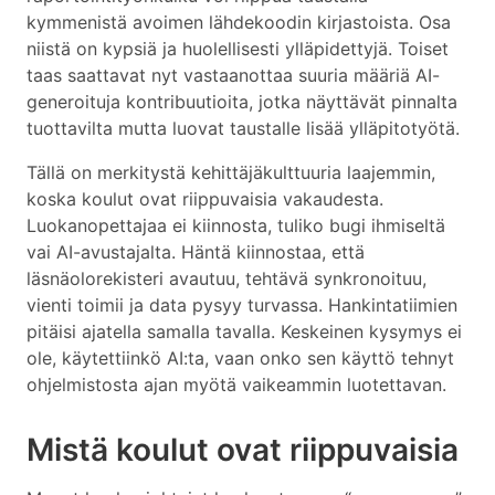
kymmenistä avoimen lähdekoodin kirjastoista. Osa
niistä on kypsiä ja huolellisesti ylläpidettyjä. Toiset
taas saattavat nyt vastaanottaa suuria määriä AI-
generoituja kontribuutioita, jotka näyttävät pinnalta
tuottavilta mutta luovat taustalle lisää ylläpitotyötä.
Tällä on merkitystä kehittäjäkulttuuria laajemmin,
koska koulut ovat riippuvaisia vakaudesta.
Luokanopettajaa ei kiinnosta, tuliko bugi ihmiseltä
vai AI-avustajalta. Häntä kiinnostaa, että
läsnäolorekisteri avautuu, tehtävä synkronoituu,
vienti toimii ja data pysyy turvassa. Hankintatiimien
pitäisi ajatella samalla tavalla. Keskeinen kysymys ei
ole, käytettiinkö AI:ta, vaan onko sen käyttö tehnyt
ohjelmistosta ajan myötä vaikeammin luotettavan.
Mistä koulut ovat riippuvaisia