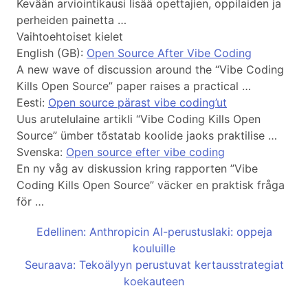
Kevään arviointikausi lisää opettajien, oppilaiden ja
perheiden painetta …
Vaihtoehtoiset kielet
English (GB):
Open Source After Vibe Coding
A new wave of discussion around the “Vibe Coding
Kills Open Source” paper raises a practical …
Eesti:
Open source pärast vibe coding’ut
Uus arutelulaine artikli “Vibe Coding Kills Open
Source” ümber tõstatab koolide jaoks praktilise …
Svenska:
Open source efter vibe coding
En ny våg av diskussion kring rapporten ”Vibe
Coding Kills Open Source” väcker en praktisk fråga
för …
Edellinen: Anthropicin AI-perustuslaki: oppeja
kouluille
Seuraava: Tekoälyyn perustuvat kertausstrategiat
koekauteen