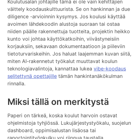
Koulutusalan johtajille tämä ei ole vain kehittäjien
väittely koodauskulttuurista. Se on hankinnan ja due
diligence -arvioinnin kysymys. Jos koulusi käyttää
avoimen lähdekoodin alustoja suoraan tai ostaa
niiden päälle rakennettuja tuotteita, projektin heikko
kunto voi johtaa käyttökatkoihin, viivästyneisiin
korjauksiin, sekavaan dokumentaatioon ja piileviin
tietoturvariskeihin. Jos haluat laajemman kuvan siitä,
miten AI-rakennetut työkalut muuttavat koulun
teknologiavalintoja, kannattaa lukea
vibe-koodaus
selitettynä opettajille
tämän hankintanäkökulman
rinnalla.
Miksi tällä on merkitystä
Paperi on tärkeä, koska koulut harvoin ostavat
ohjelmistoja tyhjiössä. Lukujärjestystyökalu, suojelun
dashboard, oppimisalustan lisäosa tai
raportointityönkulku voi riippua taustalla