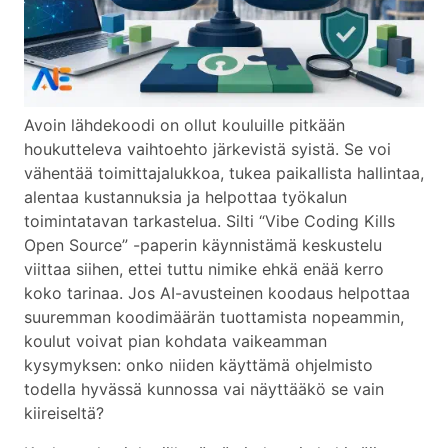
Avoin lähdekoodi on ollut kouluille pitkään
houkutteleva vaihtoehto järkevistä syistä. Se voi
vähentää toimittajalukkoa, tukea paikallista hallintaa,
alentaa kustannuksia ja helpottaa työkalun
toimintatavan tarkastelua. Silti “Vibe Coding Kills
Open Source” -paperin käynnistämä keskustelu
viittaa siihen, ettei tuttu nimike ehkä enää kerro
koko tarinaa. Jos AI-avusteinen koodaus helpottaa
suuremman koodimäärän tuottamista nopeammin,
koulut voivat pian kohdata vaikeamman
kysymyksen: onko niiden käyttämä ohjelmisto
todella hyvässä kunnossa vai näyttääkö se vain
kiireiseltä?