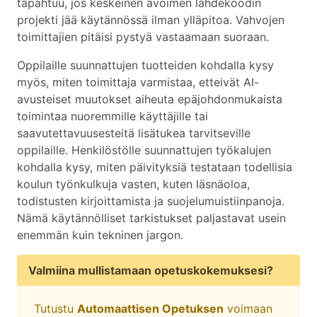
tapahtuu, jos keskeinen avoimen lähdekoodin
projekti jää käytännössä ilman ylläpitoa. Vahvojen
toimittajien pitäisi pystyä vastaamaan suoraan.
Oppilaille suunnattujen tuotteiden kohdalla kysy
myös, miten toimittaja varmistaa, etteivät AI-
avusteiset muutokset aiheuta epäjohdonmukaista
toimintaa nuoremmille käyttäjille tai
saavutettavuusesteitä lisätukea tarvitseville
oppilaille. Henkilöstölle suunnattujen työkalujen
kohdalla kysy, miten päivityksiä testataan todellisia
koulun työnkulkuja vasten, kuten läsnäoloa,
todistusten kirjoittamista ja suojelumuistiinpanoja.
Nämä käytännölliset tarkistukset paljastavat usein
enemmän kuin tekninen jargon.
Valmiina mullistamaan opetuskokemuksesi?
Tutustu
Automaattisen Opetuksen
voimaan