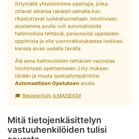
liittymällä yhteisöömme opettajia, jotka
ottavat aikansa takaisin samalla kun
rikastuttavat luokkahuoneitaan. Intuitiivisen
alustamme avulla voit automatisoida
hallinnollisia tehtäviä, personoida oppilaiden
oppimista ja olla vuorovaikutuksessa luokkasi
kanssa aivan uudella tavalla.
Älä anna hallinnollisten tehtävien varjostaa
intohimoasi opettamiseen. Liity mukaan
tänään ja muuta opetustympäristösi
Automaattisen Opetuksen
avulla.
🎓
Rekisteröidy ILMAISEKSI!
Mitä tietojenkäsittelyn
vastuuhenkilöiden tulisi