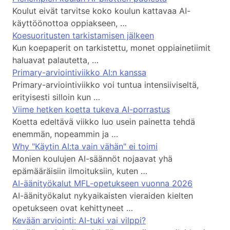
Koulut eivät tarvitse koko koulun kattavaa AI-
käyttöönottoa oppiakseen, …
Koesuoritusten tarkistamisen jälkeen
Kun koepaperit on tarkistettu, monet oppiainetiimit
haluavat palautetta, …
Primary-arviointiviikko AI:n kanssa
Primary-arviointiviikko voi tuntua intensiiviseltä,
erityisesti silloin kun …
Viime hetken koetta tukeva AI-porrastus
Koetta edeltävä viikko luo usein painetta tehdä
enemmän, nopeammin ja …
Why "Käytin AI:ta vain vähän" ei toimi
Monien koulujen AI-säännöt nojaavat yhä
epämääräisiin ilmoituksiin, kuten …
AI-äänityökalut MFL-opetukseen vuonna 2026
AI-äänityökalut nykyaikaisten vieraiden kielten
opetukseen ovat kehittyneet …
Kevään arviointi: AI-tuki vai vilppi?