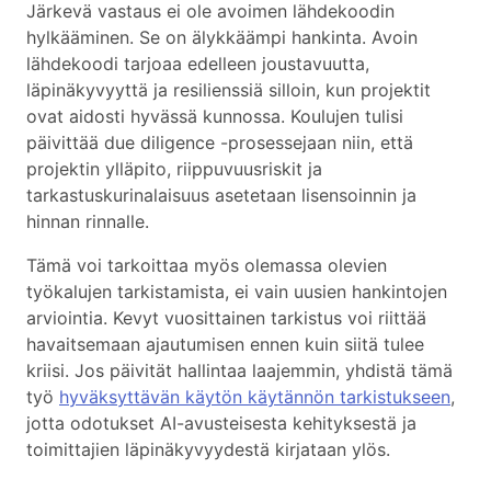
Järkevä vastaus ei ole avoimen lähdekoodin
hylkääminen. Se on älykkäämpi hankinta. Avoin
lähdekoodi tarjoaa edelleen joustavuutta,
läpinäkyvyyttä ja resilienssiä silloin, kun projektit
ovat aidosti hyvässä kunnossa. Koulujen tulisi
päivittää due diligence -prosessejaan niin, että
projektin ylläpito, riippuvuusriskit ja
tarkastuskurinalaisuus asetetaan lisensoinnin ja
hinnan rinnalle.
Tämä voi tarkoittaa myös olemassa olevien
työkalujen tarkistamista, ei vain uusien hankintojen
arviointia. Kevyt vuosittainen tarkistus voi riittää
havaitsemaan ajautumisen ennen kuin siitä tulee
kriisi. Jos päivität hallintaa laajemmin, yhdistä tämä
työ
hyväksyttävän käytön käytännön tarkistukseen
,
jotta odotukset AI-avusteisesta kehityksestä ja
toimittajien läpinäkyvyydestä kirjataan ylös.