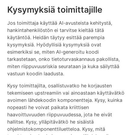
Kysymyksiä toimittajille
Jos toimittaja käyttää AI-avusteista kehitystä,
hankintahenkilöstön ei tarvitse kieltää tätä
käytäntöä. Heidän täytyy esittää parempia
kysymyksiä. Hyödyllisiä kysymyksiä ovat
esimerkiksi se, miten AI-generoitu koodi
tarkastetaan, onko tietoturvaskannaus pakollista,
miten riippuvuusriskia seurataan ja kuka säilyttää
vastuun koodin laadusta.
Kysy toimittajilta, osallistuvatko he korjausten
tekemiseen upstreamiin vai ainoastaan käyttävätkö
avoimen lähdekoodin komponentteja. Kysy, kuinka
nopeasti he voivat paikata kriittisen
haavoittuvuuden riippuvuudessa, jota he eivät
hallitse. Kysy, ylläpitävätkö he sisäistä
ohjelmistokomponenttiluetteloa. Kysy, mitä