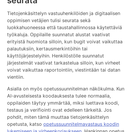
seurata
Tietojenkäsittelyn vastuuhenkilöiden ja digitaalisen
oppimisen vetäjien tulisi seurata sekä
luokkahuoneessa että taustahallinnossa käytettäviä
työkaluja. Oppilaille suunnatut alustat vaativat
erityistä huomiota silloin, kun bugit voivat vaikuttaa
palautuksiin, kertausmerkintöihin tai
käyttöjärjestelyihin. Henkilöstölle suunnatut
järjestelmät vaativat tarkastelua silloin, kun virheet
voivat vaikuttaa raportointiin, viestintään tai datan
vientiin.
Asialla on myös opetussuunnitelman näkökulma. Kun
AI-avusteisesta koodauksesta tulee normaalia,
oppilaiden täytyy ymmärtää, miksi luettava koodi,
testaus ja verifiointi ovat edelleen tärkeitä. Jos
pohdit, miten tämä muuttaa tietojenkäsittelyn
opetusta, katso
opetussuunnitelmavastaus koodin
lukemiseen ja virheenkorjaukseen
. Hankinnan opetus