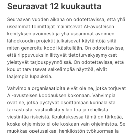
Seuraavat 12 kuukautta
Seuraavan vuoden aikana on odotettavissa, että yhä
useammat toimittajat mainitsevat AI-avusteisen
kehityksen avoimesti ja yhä useammat avoimen
lähdekoodin projektit julkaisevat käytäntöjä siitä,
miten generoitu koodi käsitellään. On odotettavissa,
että riippuvuuksiin liittyvät tietoturvakysymykset
yleistyvät tarjouspyynnöissä. On odotettavissa, että
koulut tarvitsevat selkeämpää näyttöä, eivät
laajempia lupauksia.
Vahvimpia organisaatioita eivät ole ne, jotka torjuvat
AI-avusteisen koodauksen kokonaan. Vahvimpia
ovat ne, jotka pystyvät osoittamaan kurinalaista
tarkastusta, vastuullista ylläpitoa ja rehellistä
viestintää riskeistä. Koulutuksessa tämä on tärkeää,
koska ohjelmisto ei ole koskaan vain ohjelmistoa. Se
muokkaa opetusaikaa, henkilöstön työkuormaa ja