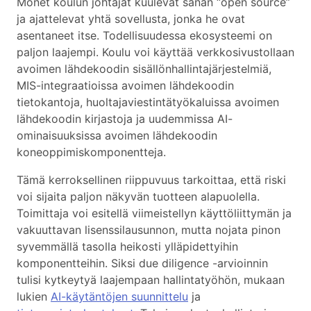
Monet koulun johtajat kuulevat sanan “open source”
ja ajattelevat yhtä sovellusta, jonka he ovat
asentaneet itse. Todellisuudessa ekosysteemi on
paljon laajempi. Koulu voi käyttää verkkosivustollaan
avoimen lähdekoodin sisällönhallintajärjestelmiä,
MIS-integraatioissa avoimen lähdekoodin
tietokantoja, huoltajaviestintätyökaluissa avoimen
lähdekoodin kirjastoja ja uudemmissa AI-
ominaisuuksissa avoimen lähdekoodin
koneoppimiskomponentteja.
Tämä kerroksellinen riippuvuus tarkoittaa, että riski
voi sijaita paljon näkyvän tuotteen alapuolella.
Toimittaja voi esitellä viimeistellyn käyttöliittymän ja
vakuuttavan lisenssilausunnon, mutta nojata pinon
syvemmällä tasolla heikosti ylläpidettyihin
komponentteihin. Siksi due diligence -arvioinnin
tulisi kytkeytyä laajempaan hallintatyöhön, mukaan
lukien
AI-käytäntöjen suunnittelu
ja