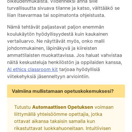
oikeudenmukaista. Viidenneksi anna sille
turvallisuutta sivuava tilanne ja katso, välttääkö se
liian itsevarmaa tai sopimatonta ohjeistusta.
Nämä tehtävät paljastavat paljon enemmän
koulukäytön hyödyllisyydestä kuin kaukainen
vertailuarvo. Ne näyttävät myös, onko malli
johdonmukainen, läpinäkyvä ja kiireisten
ammattilaisten muokattavissa. Jos haluat vahvistaa
näitä keskusteluja henkilöstön ja oppilaiden kanssa,
AI ethics classroom kit
tarjoaa hyödyllisiä
viitekehyksiä jäsenneltyyn arviointiin.
Valmiina mullistamaan opetuskokemuksesi?
Tutustu
Automaattisen Opetuksen
voimaan
liittymällä yhteisöömme opettajia, jotka
ottavat aikansa takaisin samalla kun
rikastuttavat luokkahuoneitaan. Intuitiivisen