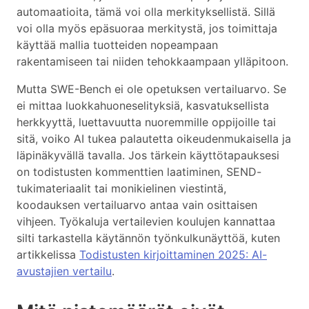
automaatioita, tämä voi olla merkityksellistä. Sillä
voi olla myös epäsuoraa merkitystä, jos toimittaja
käyttää mallia tuotteiden nopeampaan
rakentamiseen tai niiden tehokkaampaan ylläpitoon.
Mutta SWE-Bench ei ole opetuksen vertailuarvo. Se
ei mittaa luokkahuoneselityksiä, kasvatuksellista
herkkyyttä, luettavuutta nuoremmille oppijoille tai
sitä, voiko AI tukea palautetta oikeudenmukaisella ja
läpinäkyvällä tavalla. Jos tärkein käyttötapauksesi
on todistusten kommenttien laatiminen, SEND-
tukimateriaalit tai monikielinen viestintä,
koodauksen vertailuarvo antaa vain osittaisen
vihjeen. Työkaluja vertailevien koulujen kannattaa
silti tarkastella käytännön työnkulkunäyttöä, kuten
artikkelissa
Todistusten kirjoittaminen 2025: AI-
avustajien vertailu
.