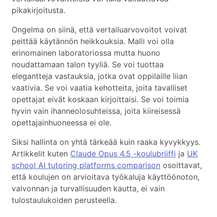
pikakirjoitusta.
Ongelma on siinä, että vertailuarvovoitot voivat
peittää käytännön heikkouksia. Malli voi olla
erinomainen laboratoriossa mutta huono
noudattamaan talon tyyliä. Se voi tuottaa
elegantteja vastauksia, jotka ovat oppilaille liian
vaativia. Se voi vaatia kehotteita, joita tavalliset
opettajat eivät koskaan kirjoittaisi. Se voi toimia
hyvin vain ihanneolosuhteissa, joita kiireisessä
opettajainhuoneessa ei ole.
Siksi hallinta on yhtä tärkeää kuin raaka kyvykkyys.
Artikkelit kuten
Claude Opus 4.5 -koulubriiffi
ja
UK
school AI tutoring platforms comparison
osoittavat,
että koulujen on arvioitava työkaluja käyttöönoton,
valvonnan ja turvallisuuden kautta, ei vain
tulostaulukoiden perusteella.