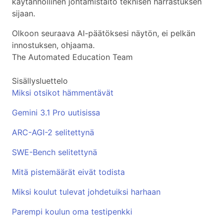
käytännöllinen johtamistaito teknisen harrastuksen
sijaan.
Olkoon seuraava AI-päätöksesi näytön, ei pelkän
innostuksen, ohjaama.
The Automated Education Team
Sisällysluettelo
Miksi otsikot hämmentävät
Gemini 3.1 Pro uutisissa
ARC-AGI-2 selitettynä
SWE-Bench selitettynä
Mitä pistemäärät eivät todista
Miksi koulut tulevat johdetuiksi harhaan
Parempi koulun oma testipenkki