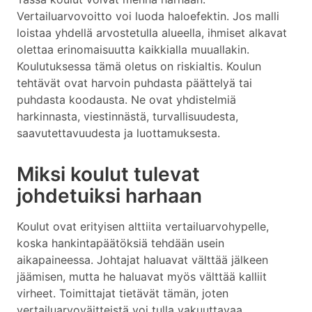
Vertailuarvovoitto voi luoda haloefektin. Jos malli
loistaa yhdellä arvostetulla alueella, ihmiset alkavat
olettaa erinomaisuutta kaikkialla muuallakin.
Koulutuksessa tämä oletus on riskialtis. Koulun
tehtävät ovat harvoin puhdasta päättelyä tai
puhdasta koodausta. Ne ovat yhdistelmiä
harkinnasta, viestinnästä, turvallisuudesta,
saavutettavuudesta ja luottamuksesta.
Miksi koulut tulevat
johdetuiksi harhaan
Koulut ovat erityisen alttiita vertailuarvohypelle,
koska hankintapäätöksiä tehdään usein
aikapaineessa. Johtajat haluavat välttää jälkeen
jäämisen, mutta he haluavat myös välttää kalliit
virheet. Toimittajat tietävät tämän, joten
vertailuarvoväitteistä voi tulla vakuuttavaa