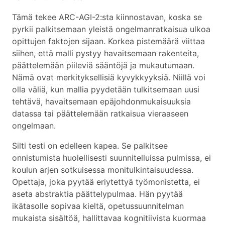
Tämä tekee ARC-AGI-2:sta kiinnostavan, koska se
pyrkii palkitsemaan yleistä ongelmanratkaisua ulkoa
opittujen faktojen sijaan. Korkea pistemäärä viittaa
siihen, että malli pystyy havaitsemaan rakenteita,
päättelemään piileviä sääntöjä ja mukautumaan.
Nämä ovat merkityksellisiä kyvykkyyksiä. Niillä voi
olla väliä, kun mallia pyydetään tulkitsemaan uusi
tehtävä, havaitsemaan epäjohdonmukaisuuksia
datassa tai päättelemään ratkaisua vieraaseen
ongelmaan.
Silti testi on edelleen kapea. Se palkitsee
onnistumista huolellisesti suunnitelluissa pulmissa, ei
koulun arjen sotkuisessa monitulkintaisuudessa.
Opettaja, joka pyytää eriytettyä työmonistetta, ei
aseta abstraktia päättelypulmaa. Hän pyytää
ikätasolle sopivaa kieltä, opetussuunnitelman
mukaista sisältöä, hallittavaa kognitiivista kuormaa