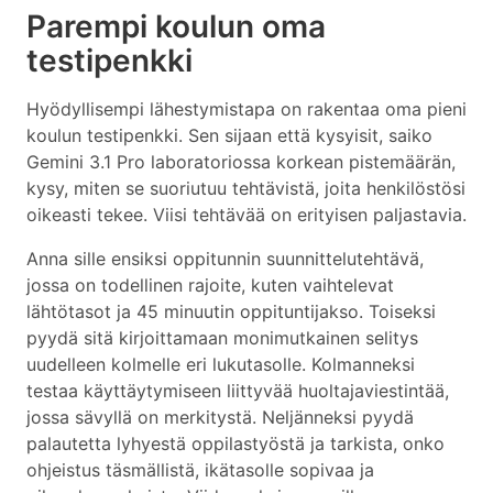
Parempi koulun oma
testipenkki
Hyödyllisempi lähestymistapa on rakentaa oma pieni
koulun testipenkki. Sen sijaan että kysyisit, saiko
Gemini 3.1 Pro laboratoriossa korkean pistemäärän,
kysy, miten se suoriutuu tehtävistä, joita henkilöstösi
oikeasti tekee. Viisi tehtävää on erityisen paljastavia.
Anna sille ensiksi oppitunnin suunnittelutehtävä,
jossa on todellinen rajoite, kuten vaihtelevat
lähtötasot ja 45 minuutin oppituntijakso. Toiseksi
pyydä sitä kirjoittamaan monimutkainen selitys
uudelleen kolmelle eri lukutasolle. Kolmanneksi
testaa käyttäytymiseen liittyvää huoltajaviestintää,
jossa sävyllä on merkitystä. Neljänneksi pyydä
palautetta lyhyestä oppilastyöstä ja tarkista, onko
ohjeistus täsmällistä, ikätasolle sopivaa ja