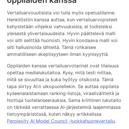
oppilaiden kanssa
Vertailuarvouutisista voi tulla myös opetustilanne.
Henkilöstön kanssa auttaa, kun vertailuarvopisteet
kehystetään vihjeiksi vahvuuksista, ei todisteiksi
yleisestä ylivertaisuudesta. Hyvin päättelevä malli
voi silti selittää huonosti. Hyvin koodaava malli voi
silti hallusinoida lähteitä. Tämä rohkaisee
ammatilliseen skeptisyyteen ilman kyynisyyttä.
Oppilaiden kanssa vertailuarvotarinat ovat tilaisuus
opettaa medialukutaitoa. Kysy, mitä testi mittaa,
mitä se sivuuttaa ja kuka hyötyy otsikosta. Tämä
tapa siirtyy AI:n ulkopuolellekin. Se auttaa oppilaita
kyseenalaistamaan ranking-listoja, viraaliväitteitä ja
hiottuja tuotelanseerauksia. Sama kriittinen lukutaito
on tärkeää verrattaessa AI-järjestelmiä laajemmassa
tietoympäristössä, kuten näkyy artikkelissa
Perplexity AI Model Council -luokkahuonevertailu
.