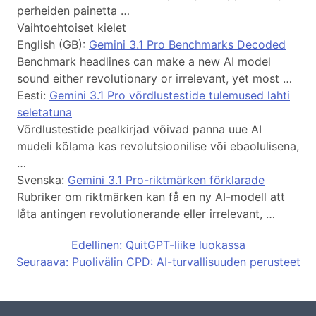
perheiden painetta …
Vaihtoehtoiset kielet
English (GB):
Gemini 3.1 Pro Benchmarks Decoded
Benchmark headlines can make a new AI model
sound either revolutionary or irrelevant, yet most …
Eesti:
Gemini 3.1 Pro võrdlustestide tulemused lahti
seletatuna
Võrdlustestide pealkirjad võivad panna uue AI
mudeli kõlama kas revolutsioonilise või ebaolulisena,
…
Svenska:
Gemini 3.1 Pro-riktmärken förklarade
Rubriker om riktmärken kan få en ny AI-modell att
låta antingen revolutionerande eller irrelevant, …
Edellinen: QuitGPT-liike luokassa
Seuraava: Puolivälin CPD: AI-turvallisuuden perusteet