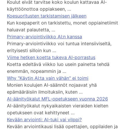
Koulut eivät tarvitse koko koulun kattavaa AI-
käyttöönottoa oppiakseen, …
Koesuoritusten tarkistamisen jälkeen
Kun koepaperit on tarkistettu, monet oppiainetiimit
haluavat palautetta, …
Primary-arviointiviikko AI:n kanssa
Primary-arviointiviikko voi tuntua intensiiviseltä,
erityisesti silloin kun …
Viime hetken koetta tukeva AI-porrastus
Koetta edeltävä viikko luo usein painetta tehdä
enemmän, nopeammin ja …
Why "Käytin AI:ta vain vähän" ei toimi
Monien koulujen AI-säännöt nojaavat yhä
epämääräisiin ilmoituksiin, kuten …
AI-äänityökalut MFL-opetukseen vuonna 2026
AI-äänityökalut nykyaikaisten vieraiden kielten
opetukseen ovat kehittyneet …
Kevään arviointi: AI-tuki vai vilppi?
Kevään arviointikausi lisää opettajien, oppilaiden ja