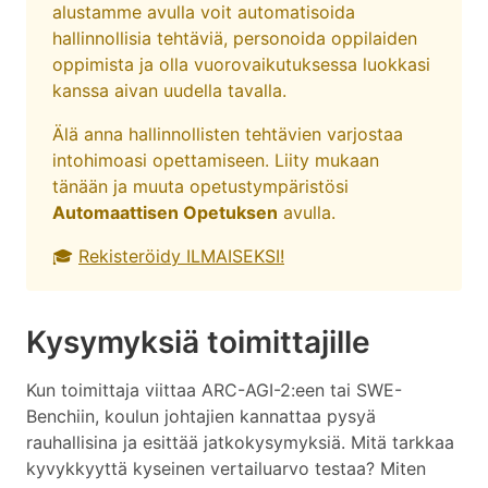
alustamme avulla voit automatisoida
hallinnollisia tehtäviä, personoida oppilaiden
oppimista ja olla vuorovaikutuksessa luokkasi
kanssa aivan uudella tavalla.
Älä anna hallinnollisten tehtävien varjostaa
intohimoasi opettamiseen. Liity mukaan
tänään ja muuta opetustympäristösi
Automaattisen Opetuksen
avulla.
🎓
Rekisteröidy ILMAISEKSI!
Kysymyksiä toimittajille
Kun toimittaja viittaa ARC-AGI-2:een tai SWE-
Benchiin, koulun johtajien kannattaa pysyä
rauhallisina ja esittää jatkokysymyksiä. Mitä tarkkaa
kyvykkyyttä kyseinen vertailuarvo testaa? Miten