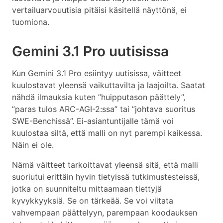
vertailuarvouutisia pitäisi käsitellä näyttönä, ei
tuomiona.
Gemini 3.1 Pro uutisissa
Kun Gemini 3.1 Pro esiintyy uutisissa, väitteet
kuulostavat yleensä vaikuttavilta ja laajoilta. Saatat
nähdä ilmauksia kuten ”huipputason päättely”,
”paras tulos ARC-AGI-2:ssa” tai ”johtava suoritus
SWE-Benchissä”. Ei-asiantuntijalle tämä voi
kuulostaa siltä, että malli on nyt parempi kaikessa.
Näin ei ole.
Nämä väitteet tarkoittavat yleensä sitä, että malli
suoriutui erittäin hyvin tietyissä tutkimustesteissä,
jotka on suunniteltu mittaamaan tiettyjä
kyvykkyyksiä. Se on tärkeää. Se voi viitata
vahvempaan päättelyyn, parempaan koodauksen