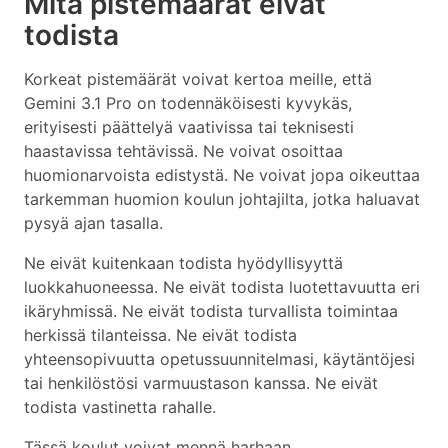
Mitä pistemäärät eivät
todista
Korkeat pistemäärät voivat kertoa meille, että
Gemini 3.1 Pro on todennäköisesti kyvykäs,
erityisesti päättelyä vaativissa tai teknisesti
haastavissa tehtävissä. Ne voivat osoittaa
huomionarvoista edistystä. Ne voivat jopa oikeuttaa
tarkemman huomion koulun johtajilta, jotka haluavat
pysyä ajan tasalla.
Ne eivät kuitenkaan todista hyödyllisyyttä
luokkahuoneessa. Ne eivät todista luotettavuutta eri
ikäryhmissä. Ne eivät todista turvallista toimintaa
herkissä tilanteissa. Ne eivät todista
yhteensopivuutta opetussuunnitelmasi, käytäntöjesi
tai henkilöstösi varmuustason kanssa. Ne eivät
todista vastinetta rahalle.
Tässä koulut voivat mennä harhaan.