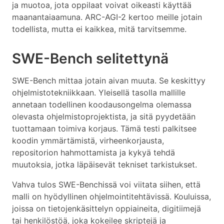
ja muotoa, jota oppilaat voivat oikeasti käyttää
maanantaiaamuna. ARC-AGI-2 kertoo meille jotain
todellista, mutta ei kaikkea, mitä tarvitsemme.
SWE-Bench selitettynä
SWE-Bench mittaa jotain aivan muuta. Se keskittyy
ohjelmistotekniikkaan. Yleisellä tasolla mallille
annetaan todellinen koodausongelma olemassa
olevasta ohjelmistoprojektista, ja sitä pyydetään
tuottamaan toimiva korjaus. Tämä testi palkitsee
koodin ymmärtämistä, virheenkorjausta,
repositorion hahmottamista ja kykyä tehdä
muutoksia, jotka läpäisevät tekniset tarkistukset.
Vahva tulos SWE-Benchissä voi viitata siihen, että
malli on hyödyllinen ohjelmointitehtävissä. Kouluissa,
joissa on tietojenkäsittelyn oppiaineita, digitiimejä
tai henkilöstöä, joka kokeilee skriptejä ja