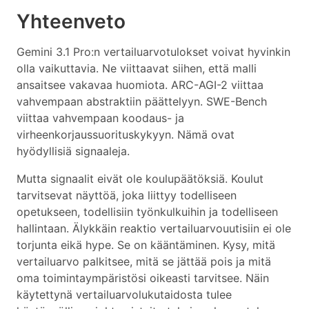
Yhteenveto
Gemini 3.1 Pro:n vertailuarvotulokset voivat hyvinkin
olla vaikuttavia. Ne viittaavat siihen, että malli
ansaitsee vakavaa huomiota. ARC-AGI-2 viittaa
vahvempaan abstraktiin päättelyyn. SWE-Bench
viittaa vahvempaan koodaus- ja
virheenkorjaussuorituskykyyn. Nämä ovat
hyödyllisiä signaaleja.
Mutta signaalit eivät ole koulupäätöksiä. Koulut
tarvitsevat näyttöä, joka liittyy todelliseen
opetukseen, todellisiin työnkulkuihin ja todelliseen
hallintaan. Älykkäin reaktio vertailuarvouutisiin ei ole
torjunta eikä hype. Se on kääntäminen. Kysy, mitä
vertailuarvo palkitsee, mitä se jättää pois ja mitä
oma toimintaympäristösi oikeasti tarvitsee. Näin
käytettynä vertailuarvolukutaidosta tulee