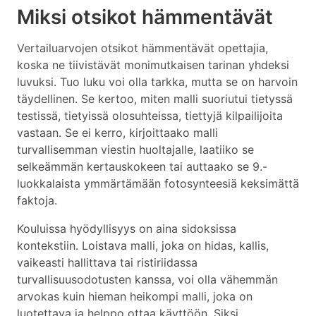
Miksi otsikot hämmentävät
Vertailuarvojen otsikot hämmentävät opettajia,
koska ne tiivistävät monimutkaisen tarinan yhdeksi
luvuksi. Tuo luku voi olla tarkka, mutta se on harvoin
täydellinen. Se kertoo, miten malli suoriutui tietyssä
testissä, tietyissä olosuhteissa, tiettyjä kilpailijoita
vastaan. Se ei kerro, kirjoittaako malli
turvallisemman viestin huoltajalle, laatiiko se
selkeämmän kertauskokeen tai auttaako se 9.-
luokkalaista ymmärtämään fotosynteesiä keksimättä
faktoja.
Kouluissa hyödyllisyys on aina sidoksissa
kontekstiin. Loistava malli, joka on hidas, kallis,
vaikeasti hallittava tai ristiriidassa
turvallisuusodotusten kanssa, voi olla vähemmän
arvokas kuin hieman heikompi malli, joka on
luotettava ja helppo ottaa käyttöön. Siksi