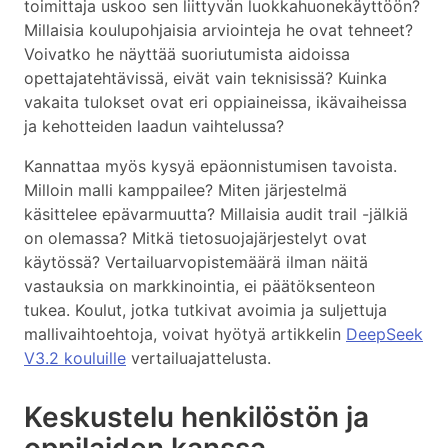
toimittaja uskoo sen liittyvän luokkahuonekäyttöön?
Millaisia koulupohjaisia arviointeja he ovat tehneet?
Voivatko he näyttää suoriutumista aidoissa
opettajatehtävissä, eivät vain teknisissä? Kuinka
vakaita tulokset ovat eri oppiaineissa, ikävaiheissa
ja kehotteiden laadun vaihtelussa?
Kannattaa myös kysyä epäonnistumisen tavoista.
Milloin malli kamppailee? Miten järjestelmä
käsittelee epävarmuutta? Millaisia audit trail -jälkiä
on olemassa? Mitkä tietosuojajärjestelyt ovat
käytössä? Vertailuarvopistemäärä ilman näitä
vastauksia on markkinointia, ei päätöksenteon
tukea. Koulut, jotka tutkivat avoimia ja suljettuja
mallivaihtoehtoja, voivat hyötyä artikkelin
DeepSeek
V3.2 kouluille
vertailuajattelusta.
Keskustelu henkilöstön ja