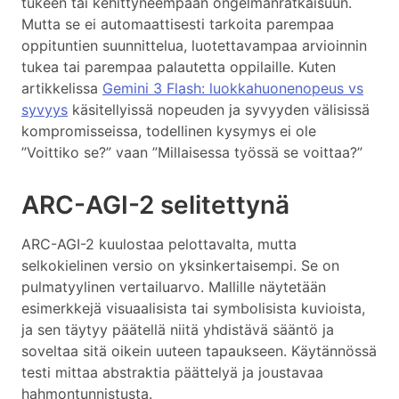
tukeen tai kehittyneempään ongelmanratkaisuun.
Mutta se ei automaattisesti tarkoita parempaa
oppituntien suunnittelua, luotettavampaa arvioinnin
tukea tai parempaa palautetta oppilaille. Kuten
artikkelissa
Gemini 3 Flash: luokkahuonenopeus vs
syvyys
käsitellyissä nopeuden ja syvyyden välisissä
kompromisseissa, todellinen kysymys ei ole
”Voittiko se?” vaan ”Millaisessa työssä se voittaa?”
ARC-AGI-2 selitettynä
ARC-AGI-2 kuulostaa pelottavalta, mutta
selkokielinen versio on yksinkertaisempi. Se on
pulmatyylinen vertailuarvo. Mallille näytetään
esimerkkejä visuaalisista tai symbolisista kuvioista,
ja sen täytyy päätellä niitä yhdistävä sääntö ja
soveltaa sitä oikein uuteen tapaukseen. Käytännössä
testi mittaa abstraktia päättelyä ja joustavaa
hahmontunnistusta.