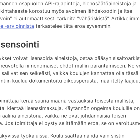
lmannen osapuolen API-rajapintoja, hienosäätöaineistoja ja
ankintahaaste korostuu myös avoimen lähdekoodin ja itse
voin” ei automaattisesti tarkoita ”vähäriskistä”. Artikkelim
 -arvioinnista
tarkastelee tätä eroa syvemmin.
isensointi
ykset voivat lisensoida aineistoja, ostaa pääsyn sisältöarkis
i neuvotella nimenomaiset ehdot mallin parantamiseen. Ne v
sallivat sen selkeästi, vaikka koulujen kannattaa olla tässä
ointiin kuuluu dokumentoitu oikeusperusta, määritelty laajuus
oimittaja kerää suuria määriä vastauksia toisesta mallista,
 tai kiertää lisenssimaksuja. Käytännön ongelma kouluille on
raalina aineistona, vaikka ne ovat johdannaisia toisen
ia. Jos toimittaja ei pysty selittämään eroa, se on varoitusm
yvissä työkaluissa. Koulu saattaa nähdä vain siistin