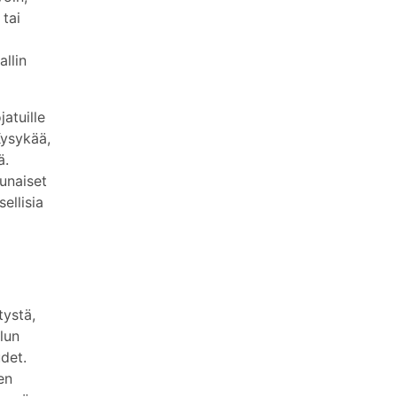
tai
llin
atuille
Kysykää,
ä.
unaiset
ellisia
tystä,
elun
det.
en