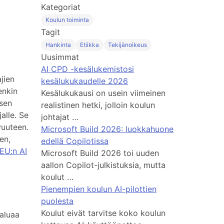
Kategoriat
Koulun toiminta
Tagit
Hankinta
Etiikka
Tekijänoikeus
Uusimmat
AI CPD -kesälukemistosi
jien
kesälukukaudelle 2026
enkin
Kesälukukausi on usein viimeinen
 sen
realistinen hetki, jolloin koulun
alle. Se
johtajat …
vuuteen.
Microsoft Build 2026: luokkahuone
en,
edellä Copilotissa
EU:n AI
Microsoft Build 2026 toi uuden
aallon Copilot-julkistuksia, mutta
koulut …
Pienempien koulun AI-pilottien
puolesta
Koulut eivät tarvitse koko koulun
haluaa