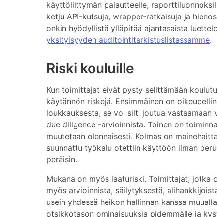
käyttöliittymän palautteelle, raporttiluonnoksil
ketju API-kutsuja, wrapper-ratkaisuja ja hienos
onkin hyödyllistä ylläpitää ajantasaista luett
yksityisyyden auditointitarkistuslistassamme
.
Riski kouluille
Kun toimittajat eivät pysty selittämään koulut
käytännön riskejä. Ensimmäinen on oikeudelline
loukkauksesta, se voi silti joutua vastaamaan v
due diligence -arvioinnista. Toinen on toiminnal
muutetaan olennaisesti. Kolmas on mainehaitta. J
suunnattu työkalu otettiin käyttöön ilman perus
peräisin.
Mukana on myös laaturiski. Toimittajat, jotka
myös arvioinnista, säilytyksestä, alihankkijoist
usein yhdessä heikon hallinnan kanssa muuallak
otsikkotason ominaisuuksia pidemmälle ja kysyä,