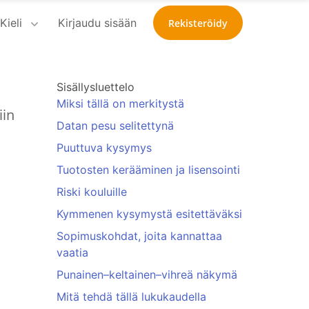
Kieli
Kirjaudu sisään
Rekisteröidy
Sisällysluettelo
Miksi tällä on merkitystä
iin
Datan pesu selitettynä
Puuttuva kysymys
Tuotosten kerääminen ja lisensointi
Riski kouluille
Kymmenen kysymystä esitettäväksi
Sopimuskohdat, joita kannattaa
vaatia
Punainen–keltainen–vihreä näkymä
Mitä tehdä tällä lukukaudella