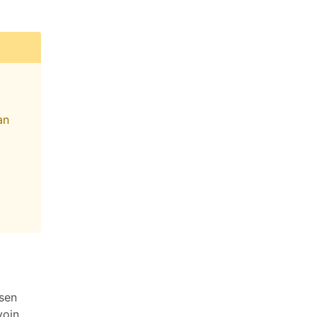
an
 sen
voin,