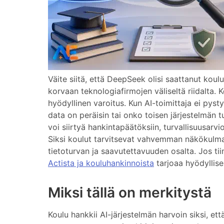
Väite siitä, että DeepSeek olisi saattanut koul
korvaan teknologiafirmojen väliseltä riidalta. Ko
hyödyllinen varoitus. Kun AI-toimittaja ei pyst
data on peräisin tai onko toisen järjestelmän tu
voi siirtyä hankintapäätöksiin, turvallisuusarvi
Siksi koulut tarvitsevat vahvemman näkökulman
tietoturvan ja saavutettavuuden osalta. Jos t
Actista ja kouluhankinnoista
tarjoaa hyödyllis
Miksi tällä on merkitystä
Koulu hankkii AI-järjestelmän harvoin siksi, ett