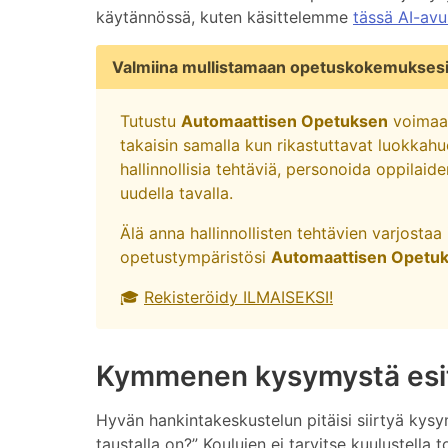
käytännössä, kuten käsittelemme
tässä AI-avu
Valmiina mullistamaan opetuskokemukses
Tutustu
Automaattisen Opetuksen
voimaan
takaisin samalla kun rikastuttavat luokkahu
hallinnollisia tehtäviä, personoida oppilai
uudella tavalla.
Älä anna hallinnollisten tehtävien varjosta
opetustympäristösi
Automaattisen Opetu
🎓
Rekisteröidy ILMAISEKSI!
Kymmenen kysymystä esit
Hyvän hankintakeskustelun pitäisi siirtyä ky
taustalla on?” Koulujen ei tarvitse kuulustella 