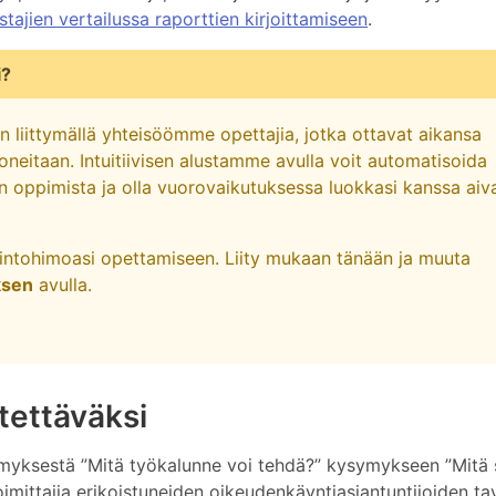
stajien vertailussa raporttien kirjoittamiseen
.
i?
 liittymällä yhteisöömme opettajia, jotka ottavat aikansa
oneitaan. Intuitiivisen alustamme avulla voit automatisoida
den oppimista ja olla vuorovaikutuksessa luokkasi kanssa aiv
a intohimoasi opettamiseen. Liity mukaan tänään ja muuta
ksen
avulla.
ettäväksi
symyksestä ”Mitä työkalunne voi tehdä?” kysymykseen ”Mitä
toimittajia erikoistuneiden oikeudenkäyntiasiantuntijoiden ta