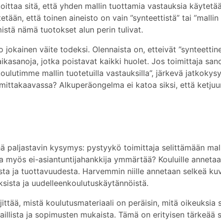
oittaa sitä, että yhden mallin tuottamia vastauksia käytetä
etään, että toinen aineisto on vain ”synteettistä” tai ”mallin
mistä nämä tuotokset alun perin tulivat.
o jokainen väite todeksi. Olennaista on, etteivät ”synteettin
taikasanoja, jotka poistavat kaikki huolet. Jos toimittaja san
ulutimme mallin tuotetuilla vastauksilla”, järkevä jatkoky
sä mittakaavassa? Alkuperäongelma ei katoa siksi, että ketju
 paljastavin kysymys: pystyykö toimittaja selittämään mall
ka myös ei-asiantuntijahankkija ymmärtää? Kouluille annetaa
nista ja tuottavuudesta. Harvemmin niille annetaan selkeä ku
tuksista ja uudelleenkoulutuskäytännöistä.
jittää, mistä koulutusmateriaali on peräisin, mitä oikeuksia 
i laillista ja sopimusten mukaista. Tämä on erityisen tärkeää si