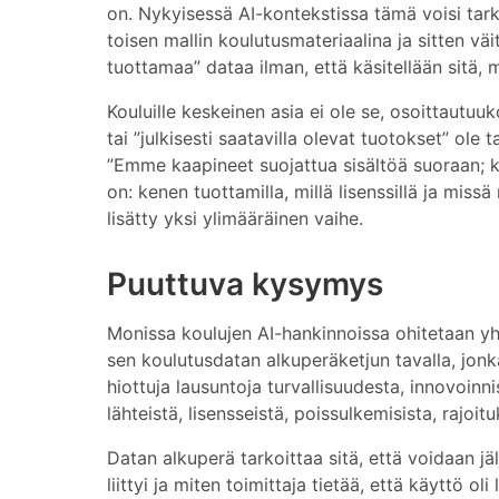
on. Nykyisessä AI-kontekstissa tämä voisi tark
toisen mallin koulutusmateriaalina ja sitten väit
tuottamaa” dataa ilman, että käsitellään sitä, 
Kouluille keskeinen asia ei ole se, osoittautuuk
tai ”julkisesti saatavilla olevat tuotokset” ole 
”Emme kaapineet suojattua sisältöä suoraan; ko
on: kenen tuottamilla, millä lisenssillä ja mis
lisätty yksi ylimääräinen vaihe.
Puuttuva kysymys
Monissa koulujen AI-hankinnoissa ohitetaan yhä
sen koulutusdatan alkuperäketjun tavalla, jon
hiottuja lausuntoja turvallisuudesta, innovoin
lähteistä, lisensseistä, poissulkemisista, rajoi
Datan alkuperä tarkoittaa sitä, että voidaan jäl
liittyi ja miten toimittaja tietää, että käyttö ol