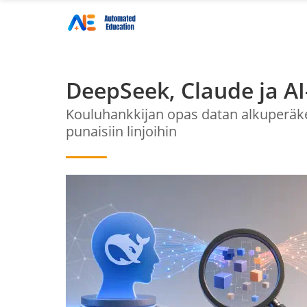
DeepSeek, Claude ja A
Kouluhankkijan opas datan alkuperäke
punaisiin linjoihin