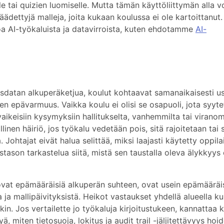
le tai quizien luomiselle. Mutta tämän käyttöliittymän alla vo
äädettyjä malleja, joita kukaan koulussa ei ole kartoittanut.
eloa AI-työkaluista ja datavirroista, kuten ehdotamme
AI-
usdatan alkuperäketjua, koulut kohtaavat samanaikaisesti us
n epävarmuus. Vaikka koulu ei olisi se osapuoli, jota syyt
aikeisiin kysymyksiin hallitukselta, vanhemmilta tai viranom
linen häiriö, jos työkalu vedetään pois, sitä rajoitetaan tai s
ohtajat eivät halua selittää, miksi laajasti käytetty oppilai
tason tarkastelua siitä, mistä sen taustalla oleva älykkyys 
 ovat epämääräisiä alkuperän suhteen, ovat usein epämääräi
a ja mallipäivityksistä. Heikot vastaukset yhdellä alueella k
in. Jos vertailette jo työkaluja kirjoitustukeen, kannattaa 
 miten tietosuoja, lokitus ja audit trail -jäljitettävyys hoi