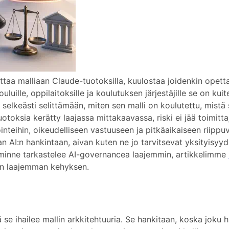
uttaa malliaan Claude-tuotoksilla, kuulostaa joidenkin opetta
uluille, oppilaitoksille ja koulutuksen järjestäjille se on kuit
y selkeästi selittämään, miten sen malli on koulutettu, mistä
otoksia kerätty laajassa mittakaavassa, riski ei jää toimittaj
ointeihin, oikeudelliseen vastuuseen ja pitkäaikaiseen riippu
 AI:n hankintaan, aivan kuten ne jo tarvitsevat yksityisyyd
iiminne tarkastelee AI-governancea laajemmin, artikkelimme
en laajemman kehyksen.
ä se ihailee mallin arkkitehtuuria. Se hankitaan, koska joku 