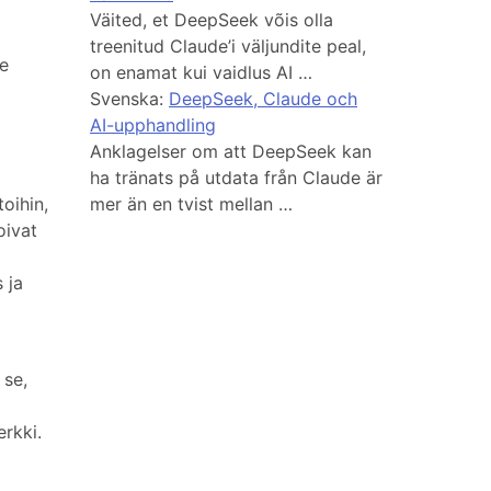
Väited, et DeepSeek võis olla
treenitud Claude’i väljundite peal,
me
on enamat kui vaidlus AI …
Svenska:
DeepSeek, Claude och
AI-upphandling
Anklagelser om att DeepSeek kan
ha tränats på utdata från Claude är
toihin,
mer än en tvist mellan …
oivat
 ja
 se,
erkki.