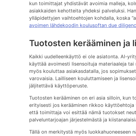
kun toimittajat yhdistävät avoimia malleja, ko
asiakkaiden kehotteita yhdeksi palveluksi. H
ylläpidettyjen vaihtoehtojen kohdalla, koska ”a
avoimen lähdekoodin koulusoftan due diligence
Tuotosten kerääminen ja l
Kaikki uudelleenkäyttö ei ole asiatonta. AI-yrit
käyttää avoimesti lisensoituja materiaaleja ta
myös kouluttaa asiakasdatalla, jos sopimukset 
varovaisia. Lailliseen kouluttamiseen ja lisens
jäljitettävä käyttöperuste.
Tuotosten kerääminen on eri asia silloin, kun t
erityisesti jos kerääminen rikkoo käyttöehtoja
että toimittaja voi esittää nämä tuotokset neut
palveluntarjoajan järjestelmästä ja kiistanalais
Tällä on merkitystä myös luokkahuoneeseen näk