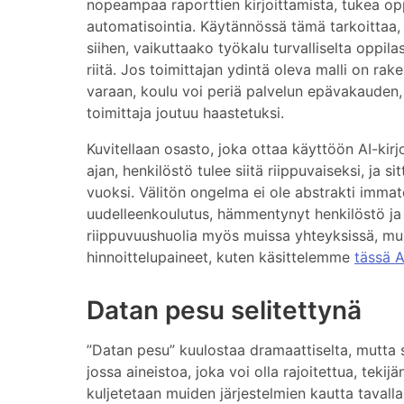
nopeampaa raporttien kirjoittamista, tukea opp
automatisointia. Käytännössä tämä tarkoittaa, e
siihen, vaikuttaako työkalu turvalliselta oppi
riitä. Jos toimittajan ydintä oleva malli on ra
varaan, koulu voi periä palvelun epävakauden,
toimittaja joutuu haastetuksi.
Kuvitellaan osasto, joka ottaa käyttöön AI-kir
ajan, henkilöstö tulee siitä riippuvaiseksi, ja s
vuoksi. Välitön ongelma ei ole abstrakti imma
uudelleenkoulutus, hämmentynyt henkilöstö ja 
riippuvuushuolia myös muissa yhteyksissä, muk
hinnoittelupaineet, kuten käsittelemme
tässä A
Datan pesu selitettynä
”Datan pesu” kuulostaa dramaattiselta, mutta se
jossa aineistoa, joka voi olla rajoitettua, teki
kuljetetaan muiden järjestelmien kautta taval