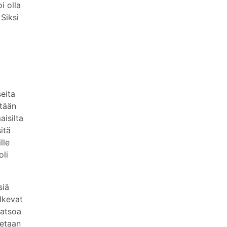
i olla
 Siksi
eita
etään
aisilta
itä
lle
oli
siä
ulkevat
katsoa
detaan