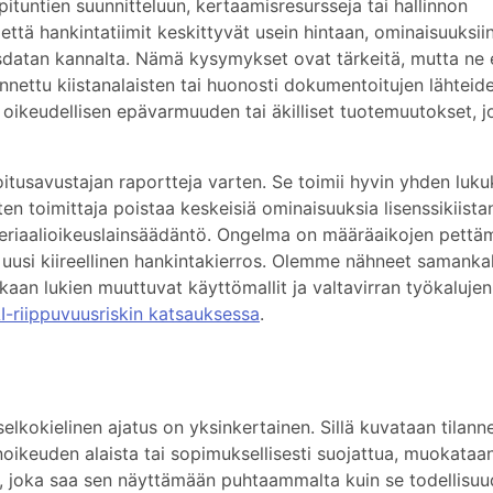
ituntien suunnitteluun, kertaamisresursseja tai hallinnon
ttä hankintatiimit keskittyvät usein hintaan, ominaisuuksiin
lasdatan kannalta. Nämä kysymykset ovat tärkeitä, mutta ne 
kennettu kiistanalaisten tai huonosti dokumentoitujen lähteid
 oikeudellisen epävarmuuden tai äkilliset tuotemuutokset, j
joitusavustajan raportteja varten. Se toimii hyvin yhden luk
itten toimittaja poistaa keskeisiä ominaisuuksia lisenssikiista
teriaalioikeuslainsäädäntö. Ongelma on määräaikojen pettä
uusi kiireellinen hankintakierros. Olemme nähneet samankal
aan lukien muuttuvat käyttömallit ja valtavirran työkalujen
I-riippuvuusriskin katsauksessa
.
lkokielinen ajatus on yksinkertainen. Sillä kuvataan tilanne
jänoikeuden alaista tai sopimuksellisesti suojattua, muokataan
la, joka saa sen näyttämään puhtaammalta kuin se todellisu