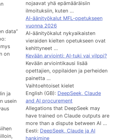
nojaavat yhä epämääräisiin
än
ilmoituksiin, kuten …
AI-äänityökalut MFL-opetukseen
vuonna 2026
en data”
AI-äänityökalut nykyaikaisten
oo:
vieraiden kielten opetukseen ovat
symys
kehittyneet …
un on
Kevään arviointi: AI-tuki vai vilppi?
Kevään arviointikausi lisää
opettajien, oppilaiden ja perheiden
painetta …
Vaihtoehtoiset kielet
English (GB):
DeepSeek, Claude
in ja
and AI procurement
n usein
Allegations that DeepSeek may
vaus
have trained on Claude outputs are
more than a dispute between AI …
siihen
Eesti:
DeepSeek, Claude ja AI
lloin,
hankimine