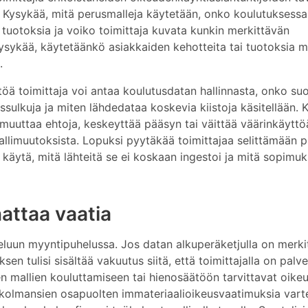
. Kysykää, mitä perusmalleja käytetään, onko koulutuksessa 
uotoksia ja voiko toimittaja kuvata kunkin merkittävän
Kysykää, käytetäänkö asiakkaiden kehotteita tai tuotoksia ma
.
ä toimittaja voi antaa koulutusdatan hallinnasta, onko suoj
issulkuja ja miten lähdedataa koskevia kiistoja käsitellään. 
a muuttaa ehtoja, keskeyttää pääsyn tai väittää väärinkäyttö
allimuutoksista. Lopuksi pyytäkää toimittajaa selittämään p
 käytä, mitä lähteitä se ei koskaan ingestoi ja mitä sopimuks
attaa vaatia
tteluun myyntipuhelussa. Jos datan alkuperäketjulla on merki
sen tulisi sisältää vakuutus siitä, että toimittajalla on palv
n mallien kouluttamiseen tai hienosäätöön tarvittavat oikeu
t kolmansien osapuolten immateriaalioikeusvaatimuksia vart