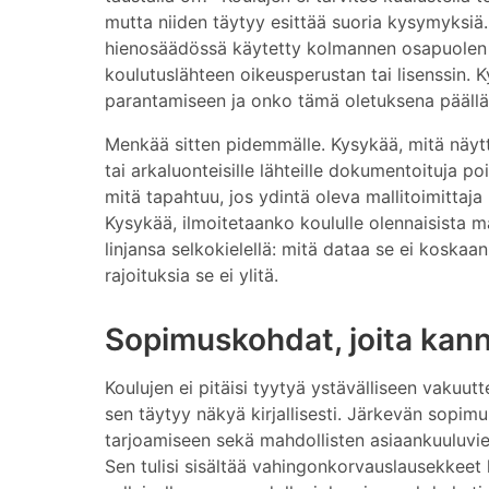
mutta niiden täytyy esittää suoria kysymyksiä
hienosäädössä käytetty kolmannen osapuolen t
koulutuslähteen oikeusperustan tai lisenssin. 
parantamiseen ja onko tämä oletuksena päällä
Menkää sitten pidemmälle. Kysykää, mitä näyttö
tai arkaluonteisille lähteille dokumentoituja po
mitä tapahtuu, jos ydintä oleva mallitoimittaj
Kysykää, ilmoitetaanko koululle olennaisista m
linjansa selkokielellä: mitä dataa se ei koskaan
rajoituksia se ei ylitä.
Sopimuskohdat, joita kann
Koulujen ei pitäisi tyytyä ystävälliseen vakuu
sen täytyy näkyä kirjallisesti. Järkevän sopimuk
tarjoamiseen sekä mahdollisten asiaankuuluvie
Sen tulisi sisältää vahingonkorvauslausekkee