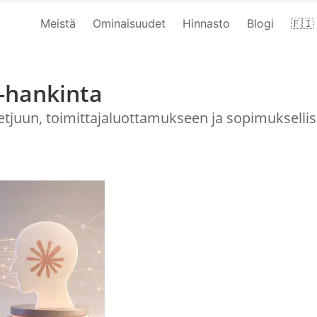
Meistä
Ominaisuudet
Hinnasto
Blogi
🇫🇮 
I-hankinta
tjuun, toimittajaluottamukseen ja sopimuksellis