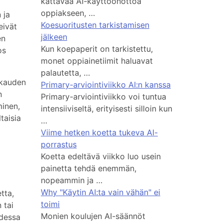
kattavaa AI-käyttöönottoa
oppiakseen, …
 ja
Koesuoritusten tarkistamisen
eivät
jälkeen
en
Kun koepaperit on tarkistettu,
os
monet oppiainetiimit haluavat
palautetta, …
ukauden
Primary-arviointiviikko AI:n kanssa
n
Primary-arviointiviikko voi tuntua
minen,
intensiiviseltä, erityisesti silloin kun
taisia
…
Viime hetken koetta tukeva AI-
porrastus
Koetta edeltävä viikko luo usein
painetta tehdä enemmän,
nopeammin ja …
Why "Käytin AI:ta vain vähän" ei
tta,
toimi
 tai
Monien koulujen AI-säännöt
udessa