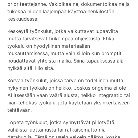
prioriteettejanne. Vakioikaa ne, dokumentoikaa ne ja
tukekaa niiden laajempaa käyttöä henkilöstön
keskuudessa.
Keskeytä työnkulut, jotka vaikuttavat lupaavilta
mutta tarvitsevat tiukempaa ohjeistusta. Ehkä
työkalu on hyödyllinen materiaalien
mukauttamisessa, mutta vain silloin kun promptit
noudattavat yhteistä mallia. Siinä tapauksessa älä
hylkää sitä. Hio sitä.
Korvaa työnkulut, joissa tarve on todellinen mutta
nykyinen työkalu on heikko. Joskus ongelma ei ole
AI itsessään vaan väärä alusta, heikko integraatio tai
liian tehokas työkalu, jota käytetään yksinkertaiseen
tehtävään.
Lopeta työnkulut, jotka synnyttävät piilotyötä,
vähäistä luottamusta tai ratkaisemattomia
datahuolia. Tämä on usein vaikein päätös, koska