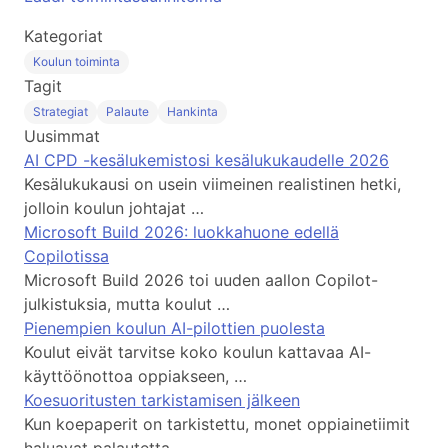
Kategoriat
Koulun toiminta
Tagit
Strategiat
Palaute
Hankinta
Uusimmat
AI CPD -kesälukemistosi kesälukukaudelle 2026
Kesälukukausi on usein viimeinen realistinen hetki,
jolloin koulun johtajat …
Microsoft Build 2026: luokkahuone edellä
Copilotissa
Microsoft Build 2026 toi uuden aallon Copilot-
julkistuksia, mutta koulut …
Pienempien koulun AI-pilottien puolesta
Koulut eivät tarvitse koko koulun kattavaa AI-
käyttöönottoa oppiakseen, …
Koesuoritusten tarkistamisen jälkeen
Kun koepaperit on tarkistettu, monet oppiainetiimit