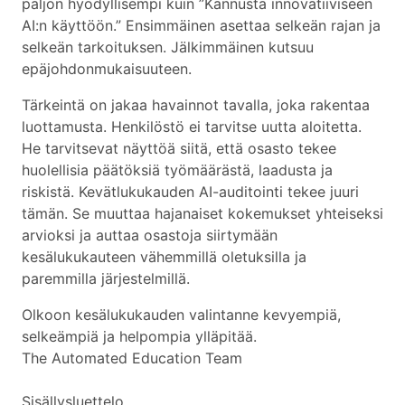
paljon hyödyllisempi kuin ”Kannusta innovatiiviseen
AI:n käyttöön.” Ensimmäinen asettaa selkeän rajan ja
selkeän tarkoituksen. Jälkimmäinen kutsuu
epäjohdonmukaisuuteen.
Tärkeintä on jakaa havainnot tavalla, joka rakentaa
luottamusta. Henkilöstö ei tarvitse uutta aloitetta.
He tarvitsevat näyttöä siitä, että osasto tekee
huolellisia päätöksiä työmäärästä, laadusta ja
riskistä. Kevätlukukauden AI-auditointi tekee juuri
tämän. Se muuttaa hajanaiset kokemukset yhteiseksi
arvioksi ja auttaa osastoja siirtymään
kesälukukauteen vähemmillä oletuksilla ja
paremmilla järjestelmillä.
Olkoon kesälukukauden valintanne kevyempiä,
selkeämpiä ja helpompia ylläpitää.
The Automated Education Team
Sisällysluettelo