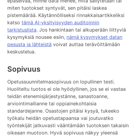
epäselvää, minne data menee, mitä säilytetään tai
miten tuotokset syntyvät, sen pitäisi laskea
pistemäärää. Käytännölliseksi rinnakkaisartikkeliksi
katso
tämä AI-yksityisyyden auditoinnin
tarkistuslista
. Jos hankintaan tai alkuperään liittyviä
kysymyksiä nousee esiin,
nämä kysymykset datan
pesusta ja lähteistä
voivat auttaa terävöittämään
keskustelua.
Sopivuus
Opetussuunnitelmasopivuus on lopullinen testi.
Huoliteltu tuotos ei ole hyödyllinen, jos se ei vastaa
teidän etenemisjärjestystänne, sanastoanne,
arviointimallianne tai oppiainekohtaisia
standardejanne. Osastojen pitäisi kysyä, tukeeko
työkalu heidän opetustapaansa vai joutuvatko
työntekijät jatkuvasti vääntämään tuotoksen takaisin
oikeaan muotoon. Hyvä sopivuus näkyy yleensä