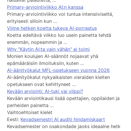
haluavat palautetta, …
Primary-arviointiviikko AI:n kanssa
Primary-arviointiviikko voi tuntua intensiiviseltä,
erityisesti silloin kun …
Viime hetken koetta tukeva AI-porrastus
Koetta edeltävä viikko luo usein painetta tehdä
enemmän, nopeammin ja …
Why "Käytin AI:ta vain vähän" ei toimi
Monien koulujen AI-säännöt nojaavat yhä
epämääräisiin ilmoituksiin, kuten …
AI-äänityökalut MFL-opetukseen vuonna 2026
AI-äänityökalut nykyaikaisten vieraiden kielten
opetukseen ovat kehittyneet …
Kevään arviointi: AI-tuki vai vilppi?
Kevään arviointikausi lisää opettajien, oppilaiden ja
perheiden painetta …
Vaihtoehtoiset kielet
Eesti:
Kevadsemestri AI auditi hindamiskaart
Kevadsemester on osakondade jaoks ideaalne hetk