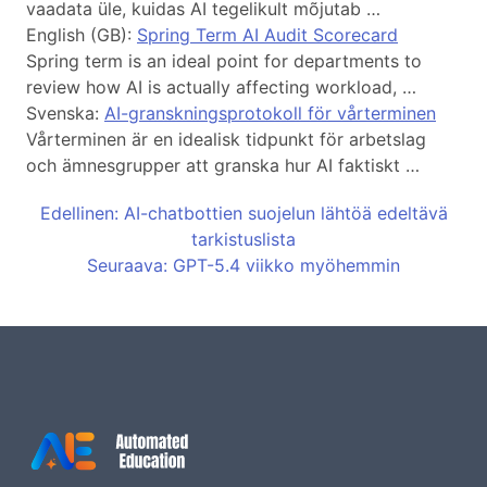
vaadata üle, kuidas AI tegelikult mõjutab …
English (GB):
Spring Term AI Audit Scorecard
Spring term is an ideal point for departments to
review how AI is actually affecting workload, …
Svenska:
AI-granskningsprotokoll för vårterminen
Vårterminen är en idealisk tidpunkt för arbetslag
och ämnesgrupper att granska hur AI faktiskt …
Edellinen: AI-chatbottien suojelun lähtöä edeltävä
tarkistuslista
Seuraava: GPT-5.4 viikko myöhemmin