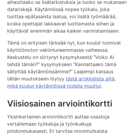
aiheuttaako se lisätarkistuksia ja tuoko se mukanaan
datariskejä. Käytännössä nopea työkalu, joka
tuottaa epätasaista laatua, voi lisätä työmäärää,
koska opettajat lakkaavat luottamasta siihen ja
käyttävät enemmän aikaa kaiken varmistamiseen.
Tämä on erityisen tärkeää nyt, kun koulut toimivat
käyttöönoton vakiintuneemmassa vaiheessa.
Keskustelu on siirtynyt kysymyksestä ”Voiko AI
tehdä tämän?” kysymykseen ”Kannattaako tämä
säilyttää käytännöissämme?” Laajempi katsaus
tähän muutokseen löytyy
tästä artikkelista siitä,
mikä koulun käytännöissä todella muuttui
.
Viisiosainen arviointikortti
Yksinkertainen arviointikortti auttaa osastoja
vertailemaan työkaluja ja työnkulkuja
johdonmukaisesti. Et tarvitse monimutkaista