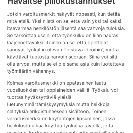
Havaitse piilokustannukset
Jotkin varoitusmerkit näkyvät nopeasti, kun tietää
mitä etsiä. Yksi niistä on se, että vain yksi tai kaksi
itsevarmaa henkilöstön jäsentä saa vahvoja tuloksia.
Se tarkoittaa usein, että työnkulku on liian hauras
laajennettavaksi. Toinen on se, että opettajat
sanovat työkalun olevan ”loistava ideoihin”, mutta
käyttävät tuotosta harvoin suoraan. Siinä voi silti
olla arvoa, mutta se ei ole sama asia kuin luotettava
työmäärän vähennys.
Kolmas varoitusmerkki on epätasainen laatu
vuosiluokkien tai oppiaineiden välillä. Työkalu voi
tuottaa hyväksyttäviä yleisiä
luetunymmärtämiskysymyksiä mutta heikkoja
selityksiä erikoistuneeseen sisältöön. Toinen
varoitusmerkki on käytäntöjen lipsuminen, jossa
henkilöstö alkaa käyttää työkalua tavoilla, joita
osasto ei koskaan tarkoittanut, erityisesti silloin kun