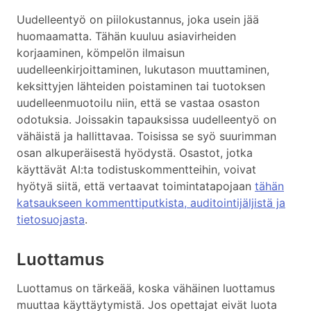
Uudelleentyö on piilokustannus, joka usein jää
huomaamatta. Tähän kuuluu asiavirheiden
korjaaminen, kömpelön ilmaisun
uudelleenkirjoittaminen, lukutason muuttaminen,
keksittyjen lähteiden poistaminen tai tuotoksen
uudelleenmuotoilu niin, että se vastaa osaston
odotuksia. Joissakin tapauksissa uudelleentyö on
vähäistä ja hallittavaa. Toisissa se syö suurimman
osan alkuperäisestä hyödystä. Osastot, jotka
käyttävät AI:ta todistuskommentteihin, voivat
hyötyä siitä, että vertaavat toimintatapojaan
tähän
katsaukseen kommenttiputkista, auditointijäljistä ja
tietosuojasta
.
Luottamus
Luottamus on tärkeää, koska vähäinen luottamus
muuttaa käyttäytymistä. Jos opettajat eivät luota