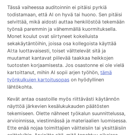
Tässä vaiheessa auditoinnin ei pitäisi pyrkiä
todistamaan, että AI on hyvä tai huono. Sen pitäisi
selvittää, mikä aidosti auttaa henkilöstöä tekemään
työnsä paremmin ja vähemmällä kuormituksella.
Monet koulut ovat siirtyneet kokeiluista
sekakäytäntöihin, joissa osa kollegoista käyttää
AI:ta luottavaisesti, toiset välttelevät sitä ja
muutamat kantavat piilevää taakkaa heikkojen
tuotosten korjaamisesta. Jos osastonne ei ole vielä
kartoittanut, mihin AI sopii arjen työhön,
tämä
työnkulkujen kartoitusopas
on hyödyllinen
lähtökohta.
Kevät antaa osastoille myös riittävästi käytännön
näyttöä järkevien kesälukukauden päätösten
tekemiseen. Olette nähneet työkalun suunnittelussa,
arvioinnissa, viestinnässä ja materiaalien luomisessa.
Ette enää nojaa toimittajien väitteisiin tai yksittäisiin