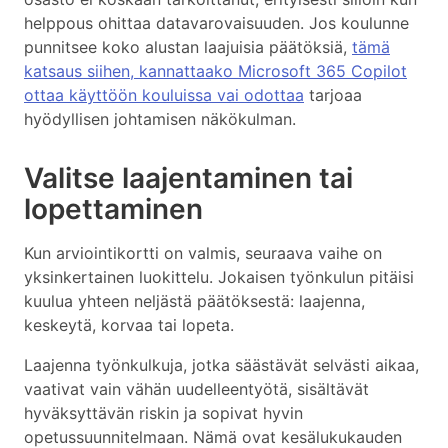
helppous ohittaa datavarovaisuuden. Jos koulunne
punnitsee koko alustan laajuisia päätöksiä,
tämä
katsaus siihen, kannattaako Microsoft 365 Copilot
ottaa käyttöön kouluissa vai odottaa
tarjoaa
hyödyllisen johtamisen näkökulman.
Valitse laajentaminen tai
lopettaminen
Kun arviointikortti on valmis, seuraava vaihe on
yksinkertainen luokittelu. Jokaisen työnkulun pitäisi
kuulua yhteen neljästä päätöksestä: laajenna,
keskeytä, korvaa tai lopeta.
Laajenna työnkulkuja, jotka säästävät selvästi aikaa,
vaativat vain vähän uudelleentyötä, sisältävät
hyväksyttävän riskin ja sopivat hyvin
opetussuunnitelmaan. Nämä ovat kesälukukauden