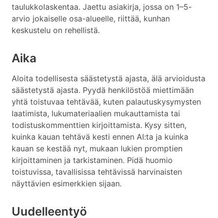
taulukkolaskentaa. Jaettu asiakirja, jossa on 1–5-
arvio jokaiselle osa-alueelle, riittää, kunhan
keskustelu on rehellistä.
Aika
Aloita todellisesta säästetystä ajasta, älä arvioidusta
säästetystä ajasta. Pyydä henkilöstöä miettimään
yhtä toistuvaa tehtävää, kuten palautuskysymysten
laatimista, lukumateriaalien mukauttamista tai
todistuskommenttien kirjoittamista. Kysy sitten,
kuinka kauan tehtävä kesti ennen AI:ta ja kuinka
kauan se kestää nyt, mukaan lukien promptien
kirjoittaminen ja tarkistaminen. Pidä huomio
toistuvissa, tavallisissa tehtävissä harvinaisten
näyttävien esimerkkien sijaan.
Uudelleentyö