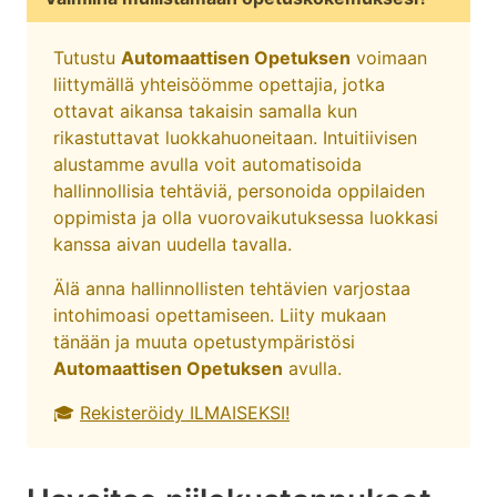
Tutustu
Automaattisen Opetuksen
voimaan
liittymällä yhteisöömme opettajia, jotka
ottavat aikansa takaisin samalla kun
rikastuttavat luokkahuoneitaan. Intuitiivisen
alustamme avulla voit automatisoida
hallinnollisia tehtäviä, personoida oppilaiden
oppimista ja olla vuorovaikutuksessa luokkasi
kanssa aivan uudella tavalla.
Älä anna hallinnollisten tehtävien varjostaa
intohimoasi opettamiseen. Liity mukaan
tänään ja muuta opetustympäristösi
Automaattisen Opetuksen
avulla.
🎓
Rekisteröidy ILMAISEKSI!