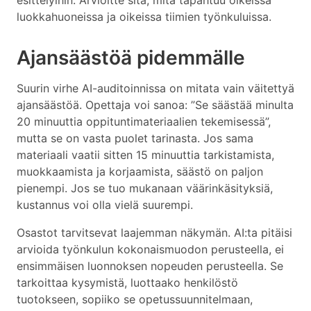
esittelyihin. Arvioitte sitä, mitä tapahtuu oikeissa
luokkahuoneissa ja oikeissa tiimien työnkuluissa.
Ajansäästöä pidemmälle
Suurin virhe AI-auditoinnissa on mitata vain väitettyä
ajansäästöä. Opettaja voi sanoa: ”Se säästää minulta
20 minuuttia oppituntimateriaalien tekemisessä”,
mutta se on vasta puolet tarinasta. Jos sama
materiaali vaatii sitten 15 minuuttia tarkistamista,
muokkaamista ja korjaamista, säästö on paljon
pienempi. Jos se tuo mukanaan väärinkäsityksiä,
kustannus voi olla vielä suurempi.
Osastot tarvitsevat laajemman näkymän. AI:ta pitäisi
arvioida työnkulun kokonaismuodon perusteella, ei
ensimmäisen luonnoksen nopeuden perusteella. Se
tarkoittaa kysymistä, luottaako henkilöstö
tuotokseen, sopiiko se opetussuunnitelmaan,