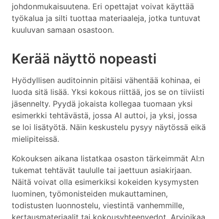
johdonmukaisuutena. Eri opettajat voivat käyttää
työkalua ja silti tuottaa materiaaleja, jotka tuntuvat
kuuluvan samaan osastoon.
Kerää näyttö nopeasti
Hyödyllisen auditoinnin pitäisi vähentää kohinaa, ei
luoda sitä lisää. Yksi kokous riittää, jos se on tiiviisti
jäsennelty. Pyydä jokaista kollegaa tuomaan yksi
esimerkki tehtävästä, jossa AI auttoi, ja yksi, jossa
se loi lisätyötä. Näin keskustelu pysyy näytössä eikä
mielipiteissä.
Kokouksen aikana listatkaa osaston tärkeimmät AI:n
tukemat tehtävät taululle tai jaettuun asiakirjaan.
Näitä voivat olla esimerkiksi kokeiden kysymysten
luominen, työmonisteiden mukauttaminen,
todistusten luonnostelu, viestintä vanhemmille,
kertausmateriaalit tai kokousyhteenvedot. Arvioikaa