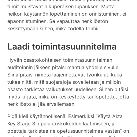
tiimit muistavat alkuperäisen lupauksen. Mutta
heikon käytännön lopettaminen on onnistuminen, ei
epäonnistuminen. Se vapauttaa henkilöstön
keskittymään siihen, mikä todella toimii.
Laadi toimintasuunnitelma
Hyvän osastokohtaisen toimintasuunnitelman
auditoinnin jälkeen pitäisi mahtua yhdelle sivulle.
Siinä pitäisi nimetä laajennettavat työnkulut, kuka
tukee niitä, mitä suojarajoja sovelletaan ja milloin
osasto tarkistaa vaikutukset uudelleen. Siihen pitäisi
myös kirjata, mikä on keskeytetty tai lopetettu, jotta
henkilöstö ei jää arvailemaan.
Pidä kieli käytännöllisenä. Esimerkiksi ”Käytä AI:ta
Key Stage 3:n palautuskokeiden laatimiseen, ja
opettaja tarkistaa ne opetussuunnitelmaa vasten” on