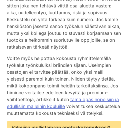
sitten jokainen tehtävä viittä osa-aluetta vasten:
aika, uudelleentyö, luottamus, riski ja sopivuus.
Keskustelu on yhtä tärkeää kuin numero. Jos kolme
henkilöstön jäsentä sanoo työkalun säästävän aikaa,
mutta yksi kollega joutuu toistuvasti korjaamaan sen
tuotoksia heikommin suoriutuville oppijoille, se on
ratkaisevan tärkeää näyttöä.
Voitte myös helpottaa kokousta ryhmittelemällä
työkalut työnkuluiksi brändien sijaan. Useimpien
osastojen ei tarvitse päättää, onko yksi malli
yleisesti parempi kuin toinen. Niiden täytyy tietää,
mikä kokoonpano toimii heidän tarkoituksiinsa. Jos
tiiminne vertailee edelleen kevyitä ja premium-
vaihtoehtoja, artikkelit kuten
tämä opas nopeisiin ja
edullisiin malleihin kouluille
voivat tukea keskustelua
muuttamatta kokousta tekniseksi väittelyksi.
Valmiina mullistamaan opetuskokemuksesi?