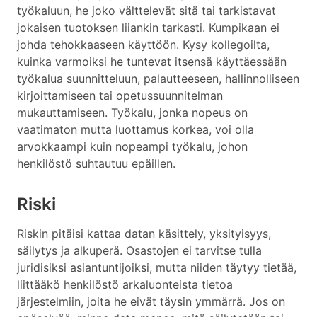
työkaluun, he joko välttelevät sitä tai tarkistavat
jokaisen tuotoksen liiankin tarkasti. Kumpikaan ei
johda tehokkaaseen käyttöön. Kysy kollegoilta,
kuinka varmoiksi he tuntevat itsensä käyttäessään
työkalua suunnitteluun, palautteeseen, hallinnolliseen
kirjoittamiseen tai opetussuunnitelman
mukauttamiseen. Työkalu, jonka nopeus on
vaatimaton mutta luottamus korkea, voi olla
arvokkaampi kuin nopeampi työkalu, johon
henkilöstö suhtautuu epäillen.
Riski
Riskin pitäisi kattaa datan käsittely, yksityisyys,
säilytys ja alkuperä. Osastojen ei tarvitse tulla
juridisiksi asiantuntijoiksi, mutta niiden täytyy tietää,
liittääkö henkilöstö arkaluonteista tietoa
järjestelmiin, joita he eivät täysin ymmärrä. Jos on