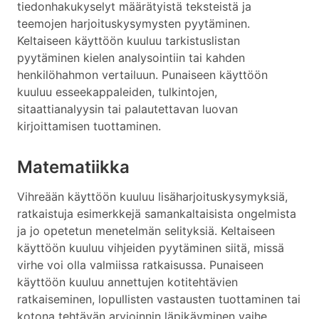
tiedonhakukyselyt määrätyistä teksteistä ja
teemojen harjoituskysymysten pyytäminen.
Keltaiseen käyttöön kuuluu tarkistuslistan
pyytäminen kielen analysointiin tai kahden
henkilöhahmon vertailuun. Punaiseen käyttöön
kuuluu esseekappaleiden, tulkintojen,
sitaattianalyysin tai palautettavan luovan
kirjoittamisen tuottaminen.
Matematiikka
Vihreään käyttöön kuuluu lisäharjoituskysymyksiä,
ratkaistuja esimerkkejä samankaltaisista ongelmista
ja jo opetetun menetelmän selityksiä. Keltaiseen
käyttöön kuuluu vihjeiden pyytäminen siitä, missä
virhe voi olla valmiissa ratkaisussa. Punaiseen
käyttöön kuuluu annettujen kotitehtävien
ratkaiseminen, lopullisten vastausten tuottaminen tai
kotona tehtävän arvioinnin läpikäyminen vaihe