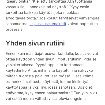
itsearviointia.” “Kielletty tarkoittaa AI:n tuottamia
vastauksia, luonnoksia tai näyttöä.” “Kysy ensin
tarkoittaa kaikkea käyttöä, joka muokkaa
arvioitavaa työtä.” Jos koulut tarvitsevat vahvempaa
sanamuotoa,
linjauslausekepaketit
voivat nopeuttaa
prosessia.
Yhden sivun rutiini
Ennen kuin määräajat osuvat kohdalle, koulut voivat
ottaa käyttöön yhden sivun ilmoitusrutiinin. Pidä se
yksinkertaisena. Pyydä oppilaita kertomaan,
käytettiinkö AI:ta, mihin sitä käytettiin ja näkyykö
mitään tuotosta palautetussa työssä. Lisää kolme
esimerkkiä sallitusta käytöstä, kolme kiellettyä
käyttötapaa ja yksi rivi, jossa sanotaan: “Jos olet
epävarma, kysy ennen palauttamista.” Tuo yksi sivu
voi estää monia vältettävissä olevia ongelmia.