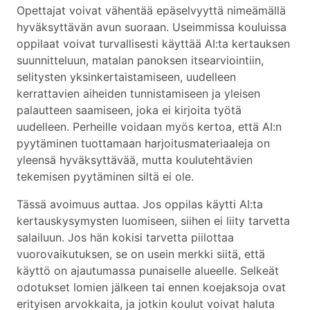
Opettajat voivat vähentää epäselvyyttä nimeämällä
hyväksyttävän avun suoraan. Useimmissa kouluissa
oppilaat voivat turvallisesti käyttää AI:ta kertauksen
suunnitteluun, matalan panoksen itsearviointiin,
selitysten yksinkertaistamiseen, uudelleen
kerrattavien aiheiden tunnistamiseen ja yleisen
palautteen saamiseen, joka ei kirjoita työtä
uudelleen. Perheille voidaan myös kertoa, että AI:n
pyytäminen tuottamaan harjoitusmateriaaleja on
yleensä hyväksyttävää, mutta koulutehtävien
tekemisen pyytäminen siltä ei ole.
Tässä avoimuus auttaa. Jos oppilas käytti AI:ta
kertauskysymysten luomiseen, siihen ei liity tarvetta
salailuun. Jos hän kokisi tarvetta piilottaa
vuorovaikutuksen, se on usein merkki siitä, että
käyttö on ajautumassa punaiselle alueelle. Selkeät
odotukset lomien jälkeen tai ennen koejaksoja ovat
erityisen arvokkaita, ja jotkin koulut voivat haluta