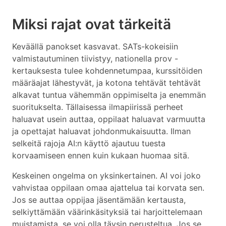
Miksi rajat ovat tärkeitä
Keväällä panokset kasvavat. SATs-kokeisiin
valmistautuminen tiivistyy, nationella prov -
kertauksesta tulee kohdennetumpaa, kurssitöiden
määräajat lähestyvät, ja kotona tehtävät tehtävät
alkavat tuntua vähemmän oppimiselta ja enemmän
suoritukselta. Tällaisessa ilmapiirissä perheet
haluavat usein auttaa, oppilaat haluavat varmuutta
ja opettajat haluavat johdonmukaisuutta. Ilman
selkeitä rajoja AI:n käyttö ajautuu tuesta
korvaamiseen ennen kuin kukaan huomaa sitä.
Keskeinen ongelma on yksinkertainen. AI voi joko
vahvistaa oppilaan omaa ajattelua tai korvata sen.
Jos se auttaa oppijaa jäsentämään kertausta,
selkiyttämään väärinkäsityksiä tai harjoittelemaan
muistamista, se voi olla täysin perusteltua. Jos se