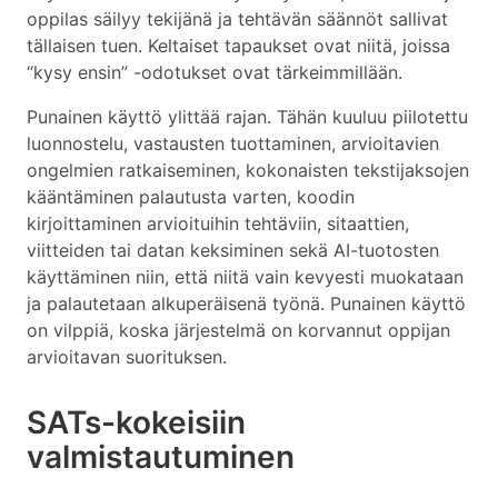
oppilas säilyy tekijänä ja tehtävän säännöt sallivat
tällaisen tuen. Keltaiset tapaukset ovat niitä, joissa
“kysy ensin” -odotukset ovat tärkeimmillään.
Punainen käyttö ylittää rajan. Tähän kuuluu piilotettu
luonnostelu, vastausten tuottaminen, arvioitavien
ongelmien ratkaiseminen, kokonaisten tekstijaksojen
kääntäminen palautusta varten, koodin
kirjoittaminen arvioituihin tehtäviin, sitaattien,
viitteiden tai datan keksiminen sekä AI-tuotosten
käyttäminen niin, että niitä vain kevyesti muokataan
ja palautetaan alkuperäisenä työnä. Punainen käyttö
on vilppiä, koska järjestelmä on korvannut oppijan
arvioitavan suorituksen.
SATs-kokeisiin
valmistautuminen