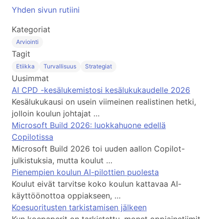
Yhden sivun rutiini
Kategoriat
Arviointi
Tagit
Etiikka
Turvallisuus
Strategiat
Uusimmat
AI CPD -kesälukemistosi kesälukukaudelle 2026
Kesälukukausi on usein viimeinen realistinen hetki,
jolloin koulun johtajat …
Microsoft Build 2026: luokkahuone edellä
Copilotissa
Microsoft Build 2026 toi uuden aallon Copilot-
julkistuksia, mutta koulut …
Pienempien koulun AI-pilottien puolesta
Koulut eivät tarvitse koko koulun kattavaa AI-
käyttöönottoa oppiakseen, …
Koesuoritusten tarkistamisen jälkeen
Kun koepaperit on tarkistettu, monet oppiainetiimit