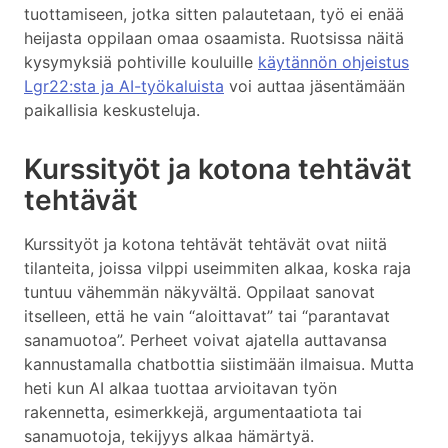
tuottamiseen, jotka sitten palautetaan, työ ei enää
heijasta oppilaan omaa osaamista. Ruotsissa näitä
kysymyksiä pohtiville kouluille
käytännön ohjeistus
Lgr22:sta ja AI-työkaluista
voi auttaa jäsentämään
paikallisia keskusteluja.
Kurssityöt ja kotona tehtävät
tehtävät
Kurssityöt ja kotona tehtävät tehtävät ovat niitä
tilanteita, joissa vilppi useimmiten alkaa, koska raja
tuntuu vähemmän näkyvältä. Oppilaat sanovat
itselleen, että he vain “aloittavat” tai “parantavat
sanamuotoa”. Perheet voivat ajatella auttavansa
kannustamalla chatbottia siistimään ilmaisua. Mutta
heti kun AI alkaa tuottaa arvioitavan työn
rakennetta, esimerkkejä, argumentaatiota tai
sanamuotoja, tekijyys alkaa hämärtyä.