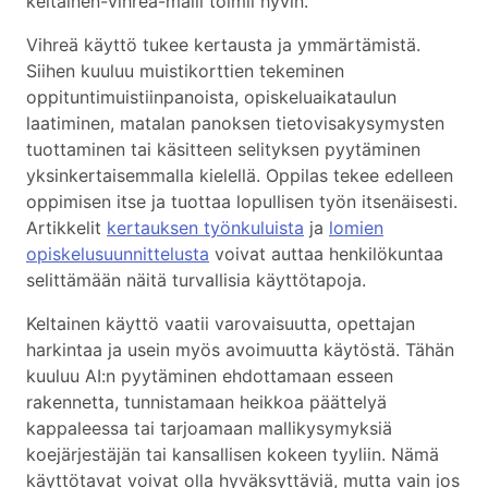
keltainen-vihreä-malli toimii hyvin.
Vihreä käyttö tukee kertausta ja ymmärtämistä.
Siihen kuuluu muistikorttien tekeminen
oppituntimuistiinpanoista, opiskeluaikataulun
laatiminen, matalan panoksen tietovisakysymysten
tuottaminen tai käsitteen selityksen pyytäminen
yksinkertaisemmalla kielellä. Oppilas tekee edelleen
oppimisen itse ja tuottaa lopullisen työn itsenäisesti.
Artikkelit
kertauksen työnkuluista
ja
lomien
opiskelusuunnittelusta
voivat auttaa henkilökuntaa
selittämään näitä turvallisia käyttötapoja.
Keltainen käyttö vaatii varovaisuutta, opettajan
harkintaa ja usein myös avoimuutta käytöstä. Tähän
kuuluu AI:n pyytäminen ehdottamaan esseen
rakennetta, tunnistamaan heikkoa päättelyä
kappaleessa tai tarjoamaan mallikysymyksiä
koejärjestäjän tai kansallisen kokeen tyyliin. Nämä
käyttötavat voivat olla hyväksyttäviä, mutta vain jos