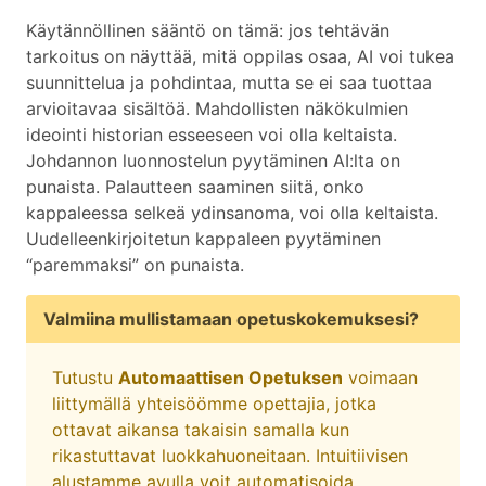
Käytännöllinen sääntö on tämä: jos tehtävän
tarkoitus on näyttää, mitä oppilas osaa, AI voi tukea
suunnittelua ja pohdintaa, mutta se ei saa tuottaa
arvioitavaa sisältöä. Mahdollisten näkökulmien
ideointi historian esseeseen voi olla keltaista.
Johdannon luonnostelun pyytäminen AI:lta on
punaista. Palautteen saaminen siitä, onko
kappaleessa selkeä ydinsanoma, voi olla keltaista.
Uudelleenkirjoitetun kappaleen pyytäminen
“paremmaksi” on punaista.
Valmiina mullistamaan opetuskokemuksesi?
Tutustu
Automaattisen Opetuksen
voimaan
liittymällä yhteisöömme opettajia, jotka
ottavat aikansa takaisin samalla kun
rikastuttavat luokkahuoneitaan. Intuitiivisen
alustamme avulla voit automatisoida