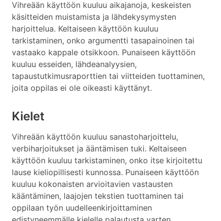
Vihreään käyttöön kuuluu aikajanoja, keskeisten
käsitteiden muistamista ja lähdekysymysten
harjoittelua. Keltaiseen käyttöön kuuluu
tarkistaminen, onko argumentti tasapainoinen tai
vastaako kappale otsikkoon. Punaiseen käyttöön
kuuluu esseiden, lähdeanalyysien,
tapaustutkimusraporttien tai viitteiden tuottaminen,
joita oppilas ei ole oikeasti käyttänyt.
Kielet
Vihreään käyttöön kuuluu sanastoharjoittelu,
verbiharjoitukset ja ääntämisen tuki. Keltaiseen
käyttöön kuuluu tarkistaminen, onko itse kirjoitettu
lause kieliopillisesti kunnossa. Punaiseen käyttöön
kuuluu kokonaisten arvioitavien vastausten
kääntäminen, laajojen tekstien tuottaminen tai
oppilaan työn uudelleenkirjoittaminen
edistyneemmälle kielelle palautusta varten.