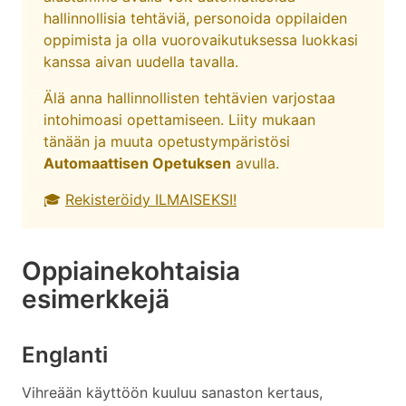
hallinnollisia tehtäviä, personoida oppilaiden
oppimista ja olla vuorovaikutuksessa luokkasi
kanssa aivan uudella tavalla.
Älä anna hallinnollisten tehtävien varjostaa
intohimoasi opettamiseen. Liity mukaan
tänään ja muuta opetustympäristösi
Automaattisen Opetuksen
avulla.
🎓
Rekisteröidy ILMAISEKSI!
Oppiainekohtaisia
esimerkkejä
Englanti
Vihreään käyttöön kuuluu sanaston kertaus,