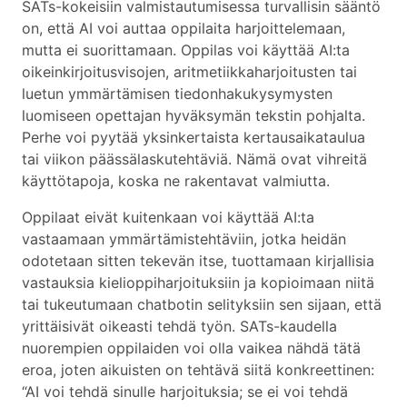
SATs-kokeisiin valmistautumisessa turvallisin sääntö
on, että AI voi auttaa oppilaita harjoittelemaan,
mutta ei suorittamaan. Oppilas voi käyttää AI:ta
oikeinkirjoitusvisojen, aritmetiikkaharjoitusten tai
luetun ymmärtämisen tiedonhakukysymysten
luomiseen opettajan hyväksymän tekstin pohjalta.
Perhe voi pyytää yksinkertaista kertausaikataulua
tai viikon päässälaskutehtäviä. Nämä ovat vihreitä
käyttötapoja, koska ne rakentavat valmiutta.
Oppilaat eivät kuitenkaan voi käyttää AI:ta
vastaamaan ymmärtämistehtäviin, jotka heidän
odotetaan sitten tekevän itse, tuottamaan kirjallisia
vastauksia kielioppiharjoituksiin ja kopioimaan niitä
tai tukeutumaan chatbotin selityksiin sen sijaan, että
yrittäisivät oikeasti tehdä työn. SATs-kaudella
nuorempien oppilaiden voi olla vaikea nähdä tätä
eroa, joten aikuisten on tehtävä siitä konkreettinen:
“AI voi tehdä sinulle harjoituksia; se ei voi tehdä