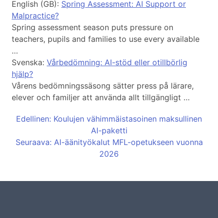
English (GB):
Spring Assessment: AI Support or
Malpractice?
Spring assessment season puts pressure on
teachers, pupils and families to use every available
…
Svenska:
Vårbedömning: AI-stöd eller otillbörlig
hjälp?
Vårens bedömningssäsong sätter press på lärare,
elever och familjer att använda allt tillgängligt …
Edellinen: Koulujen vähimmäistasoinen maksullinen
AI-paketti
Seuraava: AI-äänityökalut MFL-opetukseen vuonna
2026