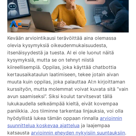
Kevään arviointikausi terävöittää aina olemassa
olevia kysymyksiä oikeudenmukaisuudesta,
itsenäisyydestä ja tuesta. AI ei ole luonut näitä
kysymyksiä, mutta se on tehnyt niistä
kiireellisempiä. Oppilas, joka käyttää chatbottia
kertausaikataulun laatimiseen, tekee jotain aivan
muuta kuin oppilas, joka palauttaa AI:n kirjoittaman
kurssityön, mutta molemmat voivat kuvata sitä “vain
avun saamiseksi”. Siksi koulut tarvitsevat tällä
lukukaudella selkeämpää kieltä, eivät kovempaa
paniikkia. Jos tiiminne tarkentaa linjauksia, voi olla
hyödyllistä lukea tämän oppaan rinnalla
arvioinnin
suunnittelua koskevaa ajattelua
ja laajempaa
katsausta
arvioinnin eheyden nykyisiin suuntauksiin
.