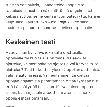
tuottaa vastauksia, luonnostelee kappaleita,
ratkaisee ennestään näkemättömiä ongelmia tai
keksii näyttöä, se heikentää työn pätevyyttä. Raja ei
kulje siinä, käytettiinkö AI:ta. Raja kulkee siinä,
kuuluuko palautettu suoritus edelleen oppilaalle.
Keskeinen testi
Hyödyllinen kysymys jokaiselle opettajalle,
oppilaalle tai huoltajalle on tämä: tukeeko AI
ajattelua, valmentaako se ajattelua vai korvaako se
ajattelun? Tuki tarkoittaa yleensä oppijan auttamista
valmistautumisessa. Valmentaminen tarkoittaa
oppijan ohjaamista parantamaan omaa työtään niin,
että hän säilyttää hallinnan. Korvaaminen tapahtuu
silloin, kun järjestelmä tuottaa materiaalia, jonka
oppija esittää omanaan.