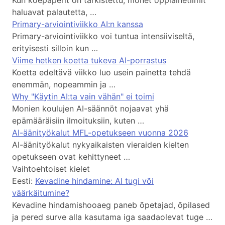
haluavat palautetta, …
Primary-arviointiviikko AI:n kanssa
Primary-arviointiviikko voi tuntua intensiiviseltä,
erityisesti silloin kun …
Viime hetken koetta tukeva AI-porrastus
Koetta edeltävä viikko luo usein painetta tehdä
enemmän, nopeammin ja …
Why "Käytin AI:ta vain vähän" ei toimi
Monien koulujen AI-säännöt nojaavat yhä
epämääräisiin ilmoituksiin, kuten …
AI-äänityökalut MFL-opetukseen vuonna 2026
AI-äänityökalut nykyaikaisten vieraiden kielten
opetukseen ovat kehittyneet …
Vaihtoehtoiset kielet
Eesti:
Kevadine hindamine: AI tugi või
väärkäitumine?
Kevadine hindamishooaeg paneb õpetajad, õpilased
ja pered surve alla kasutama iga saadaolevat tuge …