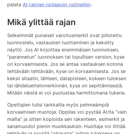
palata
AI-rajojen nollaaviin rutiineihin
.
Mikä ylittää rajan
Selkeimmät punaiset varoitusmerkit ovat piilotettu
luonnostelu, vastausten tuottaminen ja keksitty
näyttö. Jos AI kirjoittaa ensimmäisen luonnoksen,
“parannetun” luonnoksen tai lopullisen version, kyse
on korvaamisesta. Jos se antaa vastauksen kotona
tehtävään tehtävään, kyse on korvaamisesta. Jos se
keksii sitaatin, lähteen, datapisteen, kokeen tuloksen
tai lähdeluettelomerkinnän, kyse on sepittämisestä.
Mitään näistä ei voi puolustaa harmittomana tukena.
Opettajien tulisi tarkkailla myös pehmeämpiä
korvaamisen muotoja. Oppilas voi pyytää AI:lta “vain
mallia” ja sitten kopioida sen rakenteen, esimerkit ja
sanamuodot pienin muokkauksin. Huoltaja voi liittää
tehtävän ja pyytää “ohjausta”, jolloin tuloksena on