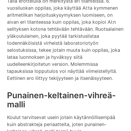
Tällä erottelulla on merkitystä eri tilanteissa. 6.
vuosiluokan oppilas, joka käyttää AI:ta kymmenen
aritmetiikan harjoituskysymyksen luomiseen, on
aivan eri tilanteessa kuin oppilas, joka kopioi AI:n
selityksen kotona tehtävään tehtävään. Ruotsalainen
yläkoululainen, joka pyytää tarkistuslistaa
todennäköisistä virheistä laboratoriotyön
selostuksissa, tekee jotain muuta kuin oppilas, joka
lataa luonnoksen ja hyväksyy siitä
uudelleenkirjoitetun version. Molemmissa
tapauksissa lopputulos voi näyttää viimeistellyltä.
Eettinen ero liittyy tekijyyteen ja itsenäisyyteen.
Punainen-keltainen-vihreä-
malli
Koulut tarvitsevat usein jotain käytännöllisempää
kuin abstrakteja periaatteita, joten punainen-