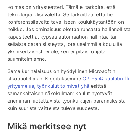
Kolmas on yritysteatteri. Tämä ei tarkoita, että
teknologia olisi valetta. Se tarkoittaa, että tie
konferenssilavalta tavalliseen koulukäytäntöön on
heikko. Jos ominaisuus olettaa runsasta hallinnollista
kapasiteettia, kypsää automaation hallintaa tai
sellaista datan siisteyttä, jota useimmilla kouluilla
yksinkertaisesti ei ole, sen ei pitäisi ohjata
suunnitelmianne.
Sama kurinalaisuus on hyödyllinen Microsoftin
ulkopuolellakin. Kirjoituksemme
GPT-5.4: koulubriiffi,
yritysmelua, työnkulut toimivat yhä
esittää
samankaltaisen näkökulman: koulut hyötyvät
enemmän luotettavista työnkulkujen parannuksista
kuin suurista väitteistä tulevaisuudesta.
Mikä merkitsee nyt