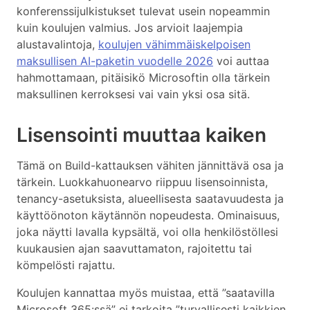
konferenssijulkistukset tulevat usein nopeammin
kuin koulujen valmius. Jos arvioit laajempia
alustavalintoja,
koulujen vähimmäiskelpoisen
maksullisen AI-paketin vuodelle 2026
voi auttaa
hahmottamaan, pitäisikö Microsoftin olla tärkein
maksullinen kerroksesi vai vain yksi osa sitä.
Lisensointi muuttaa kaiken
Tämä on Build-kattauksen vähiten jännittävä osa ja
tärkein. Luokkahuonearvo riippuu lisensoinnista,
tenancy-asetuksista, alueellisesta saatavuudesta ja
käyttöönoton käytännön nopeudesta. Ominaisuus,
joka näytti lavalla kypsältä, voi olla henkilöstöllesi
kuukausien ajan saavuttamaton, rajoitettu tai
kömpelösti rajattu.
Koulujen kannattaa myös muistaa, että ”saatavilla
Microsoft 365:ssä” ei tarkoita ”turvallisesti kaikkien