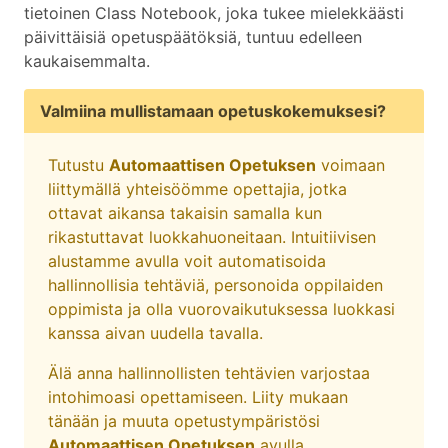
tietoinen Class Notebook, joka tukee mielekkäästi
päivittäisiä opetuspäätöksiä, tuntuu edelleen
kaukaisemmalta.
Valmiina mullistamaan opetuskokemuksesi?
Tutustu
Automaattisen Opetuksen
voimaan
liittymällä yhteisöömme opettajia, jotka
ottavat aikansa takaisin samalla kun
rikastuttavat luokkahuoneitaan. Intuitiivisen
alustamme avulla voit automatisoida
hallinnollisia tehtäviä, personoida oppilaiden
oppimista ja olla vuorovaikutuksessa luokkasi
kanssa aivan uudella tavalla.
Älä anna hallinnollisten tehtävien varjostaa
intohimoasi opettamiseen. Liity mukaan
tänään ja muuta opetustympäristösi
Automaattisen Opetuksen
avulla.