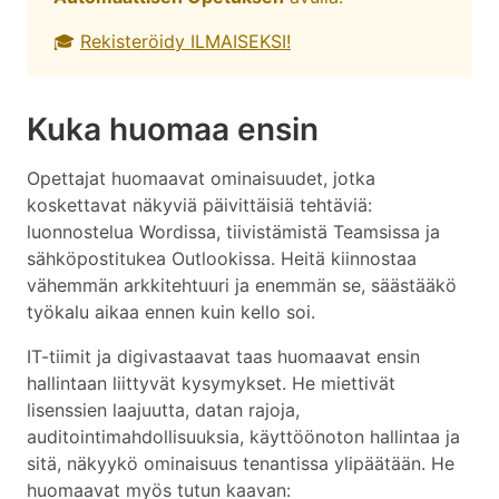
🎓
Rekisteröidy ILMAISEKSI!
Kuka huomaa ensin
Opettajat huomaavat ominaisuudet, jotka
koskettavat näkyviä päivittäisiä tehtäviä:
luonnostelua Wordissa, tiivistämistä Teamsissa ja
sähköpostitukea Outlookissa. Heitä kiinnostaa
vähemmän arkkitehtuuri ja enemmän se, säästääkö
työkalu aikaa ennen kuin kello soi.
IT-tiimit ja digivastaavat taas huomaavat ensin
hallintaan liittyvät kysymykset. He miettivät
lisenssien laajuutta, datan rajoja,
auditointimahdollisuuksia, käyttöönoton hallintaa ja
sitä, näkyykö ominaisuus tenantissa ylipäätään. He
huomaavat myös tutun kaavan: