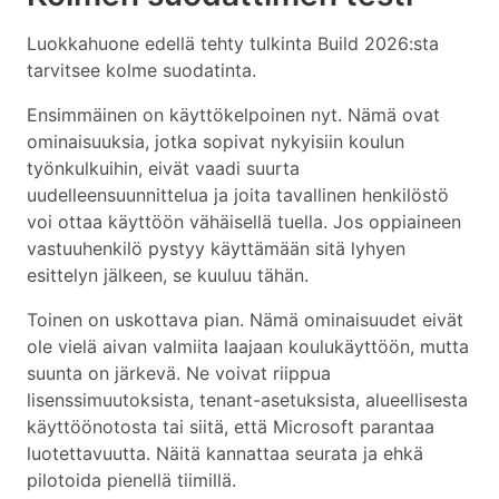
Luokkahuone edellä tehty tulkinta Build 2026:sta
tarvitsee kolme suodatinta.
Ensimmäinen on käyttökelpoinen nyt. Nämä ovat
ominaisuuksia, jotka sopivat nykyisiin koulun
työnkulkuihin, eivät vaadi suurta
uudelleensuunnittelua ja joita tavallinen henkilöstö
voi ottaa käyttöön vähäisellä tuella. Jos oppiaineen
vastuuhenkilö pystyy käyttämään sitä lyhyen
esittelyn jälkeen, se kuuluu tähän.
Toinen on uskottava pian. Nämä ominaisuudet eivät
ole vielä aivan valmiita laajaan koulukäyttöön, mutta
suunta on järkevä. Ne voivat riippua
lisenssimuutoksista, tenant-asetuksista, alueellisesta
käyttöönotosta tai siitä, että Microsoft parantaa
luotettavuutta. Näitä kannattaa seurata ja ehkä
pilotoida pienellä tiimillä.