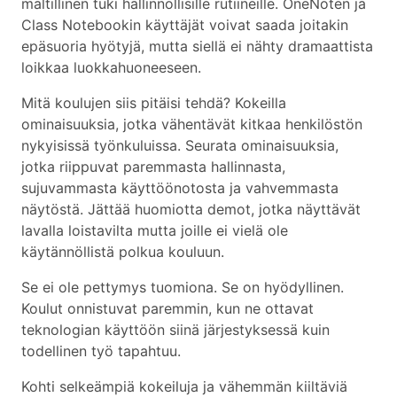
maltillinen tuki hallinnollisille rutiineille. OneNoten ja
Class Notebookin käyttäjät voivat saada joitakin
epäsuoria hyötyjä, mutta siellä ei nähty dramaattista
loikkaa luokkahuoneeseen.
Mitä koulujen siis pitäisi tehdä? Kokeilla
ominaisuuksia, jotka vähentävät kitkaa henkilöstön
nykyisissä työnkuluissa. Seurata ominaisuuksia,
jotka riippuvat paremmasta hallinnasta,
sujuvammasta käyttöönotosta ja vahvemmasta
näytöstä. Jättää huomiotta demot, jotka näyttävät
lavalla loistavilta mutta joille ei vielä ole
käytännöllistä polkua kouluun.
Se ei ole pettymys tuomiona. Se on hyödyllinen.
Koulut onnistuvat paremmin, kun ne ottavat
teknologian käyttöön siinä järjestyksessä kuin
todellinen työ tapahtuu.
Kohti selkeämpiä kokeiluja ja vähemmän kiiltäviä