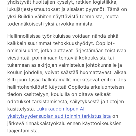
yhdistyvät huoltajien kyselyt, retkien logistiikka,
lukujärjestysmuutokset ja sisäiset pyynnöt. Tämä on
yksi Buildin vähiten näyttävistä teemoista, mutta
todennäköisesti yksi arvokkaimmista.
Hallinnollisissa työnkuluissa voidaan nähdä ehkä
kaikkein suurimmat tehokkuushyödyt. Copilot-
ominaisuudet, jotka auttavat järjestämään toistuvaa
viestintää, poimimaan tehtäviä kokouksista tai
tukemaan asiakirjojen valmistelua johtokunnalle ja
koulun johdolle, voivat säästää huomattavasti aikaa.
Silti juuri tässä hallintamallit merkitsevät eniten. Jos
hallintohenkilöstö käyttää Copilotia arkaluonteisen
tiedon käsittelyyn, kouluilla on oltava selkeät
odotukset tarkistamisesta, säilytyksestä ja tietojen
käsittelystä.
Lukukauden lopun AI-
yksityisyydensuojan auditoinnin tarkistuslista
on
järkevä rinnakkaistyökalu ennen käyttöoikeuksien
laajentamista.