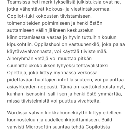
Teamsissa heti merkityksellisiä julkistuksia ovat ne,
jotka vähentävät kokous- ja viestintäkuormaa.
Copilot-tuki kokousten tiivistämiseen,
toimenpiteiden poimimiseen ja henkilöstön
auttamiseen väliin jääneen keskustelun
kiinniottamisessa vastaa jo hyvin tuttuihin koulun
kipukohtiin. Oppilashuollon vastuuhenkilö, joka palaa
käytävävalvonnasta, voi käyttää tiivistelmää.
Aineryhmän vetäjä voi muuttaa pitkän
suunnittelukokouksen lyhyeksi tehtävälistaksi.
Opettaja, joka liittyy myöhässä verkossa
pidettävään huoltajien infotilaisuuteen, voi palauttaa
asiayhteyden nopeasti. Tämä on käyttökelpoista nyt,
kunhan lisensointi sallii sen ja henkilöstö ymmärtää,
missä tiivistelmistä voi puuttua vivahteita.
Wordissa vahvin luokkahuonekäyttö liittyy edelleen
luonnosteluun ja uudelleenkirjoittamiseen. Build
vahvisti Microsoftin suuntaa tehdä Copilotista