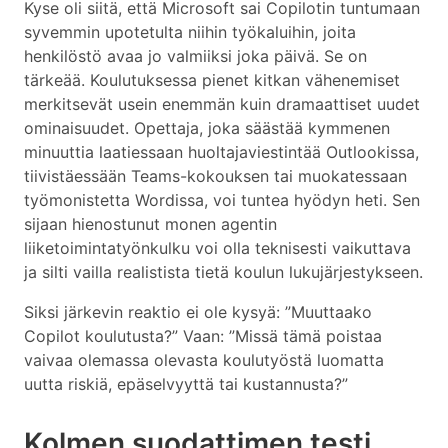
Kyse oli siitä, että Microsoft sai Copilotin tuntumaan
syvemmin upotetulta niihin työkaluihin, joita
henkilöstö avaa jo valmiiksi joka päivä. Se on
tärkeää. Koulutuksessa pienet kitkan vähenemiset
merkitsevät usein enemmän kuin dramaattiset uudet
ominaisuudet. Opettaja, joka säästää kymmenen
minuuttia laatiessaan huoltajaviestintää Outlookissa,
tiivistäessään Teams-kokouksen tai muokatessaan
työmonistetta Wordissa, voi tuntea hyödyn heti. Sen
sijaan hienostunut monen agentin
liiketoimintatyönkulku voi olla teknisesti vaikuttava
ja silti vailla realistista tietä koulun lukujärjestykseen.
Siksi järkevin reaktio ei ole kysyä: ”Muuttaako
Copilot koulutusta?” Vaan: ”Missä tämä poistaa
vaivaa olemassa olevasta koulutyöstä luomatta
uutta riskiä, epäselvyyttä tai kustannusta?”
Kolmen suodattimen testi