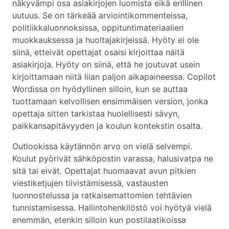
näkyvämpi osa asiakirjojen luomista eikä erillinen
uutuus. Se on tärkeää arviointikommenteissa,
politiikkaluonnoksissa, oppituntimateriaalien
muokkauksessa ja huoltajakirjeissä. Hyöty ei ole
siinä, etteivät opettajat osaisi kirjoittaa näitä
asiakirjoja. Hyöty on siinä, että he joutuvat usein
kirjoittamaan niitä liian paljon aikapaineessa. Copilot
Wordissa on hyödyllinen silloin, kun se auttaa
tuottamaan kelvollisen ensimmäisen version, jonka
opettaja sitten tarkistaa huolellisesti sävyn,
paikkansapitävyyden ja koulun kontekstin osalta.
Outlookissa käytännön arvo on vielä selvempi.
Koulut pyörivät sähköpostin varassa, halusivatpa ne
sitä tai eivät. Opettajat huomaavat avun pitkien
viestiketjujen tiivistämisessä, vastausten
luonnostelussa ja ratkaisemattomien tehtävien
tunnistamisessa. Hallintohenkilöstö voi hyötyä vielä
enemmän, etenkin silloin kun postilaatikoissa