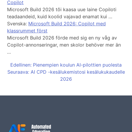
Copilot
Microsoft Build 2026 tõi kaasa uue laine Copiloti
teadaandeid, kuid koolid vajavad enamat kui …
Svenska:
Microsoft Build 2026: Copilot med
klassrummet först
Microsoft Build 2026 förde med sig en ny våg av
Copilot-annonseringar, men skolor behöver mer än
…
Edellinen: Pienempien koulun AI-pilottien puolesta
Seuraava: AI CPD -kesälukemistosi kesälukukaudelle
2026