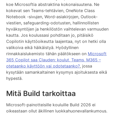
koe Microsoftia abstraktina kokonaisuutena. Ne
kokevat sen Teams-tehtävien, OneNote Class
Notebook -sivujen, Word-asiakirjojen, Outlook-
viestien, safeguarding-odotusten, hallinnollisten
hyväksyntöjen ja henkilöstön vaihtelevan varmuuden
kautta. Jos koulussasi pohditaan jo, pitäisikö
Copilotin käyttöoikeutta laajentaa, nyt on hetki olla
valikoiva eikä häikäistyä. Hyödyllinen
rinnakkaislukemisto tähän päätökseen on
Microsoft
365 Copilot saa Clauden: koulut, Teams, M365 –
otetaanko käyttöön vai odotetaanko?
, jossa
kysytään samankaltainen kysymys ajoituksesta eikä
hypestä.
Mitä Build tarkoittaa
Microsoft-painotteisille kouluille Build 2026 ei
oikeastaan ollut äkillinen luokkahuonevallankumous.