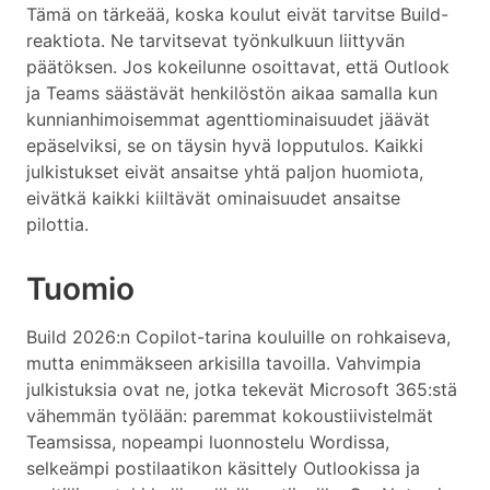
Tämä on tärkeää, koska koulut eivät tarvitse Build-
reaktiota. Ne tarvitsevat työnkulkuun liittyvän
päätöksen. Jos kokeilunne osoittavat, että Outlook
ja Teams säästävät henkilöstön aikaa samalla kun
kunnianhimoisemmat agenttiominaisuudet jäävät
epäselviksi, se on täysin hyvä lopputulos. Kaikki
julkistukset eivät ansaitse yhtä paljon huomiota,
eivätkä kaikki kiiltävät ominaisuudet ansaitse
pilottia.
Tuomio
Build 2026:n Copilot-tarina kouluille on rohkaiseva,
mutta enimmäkseen arkisilla tavoilla. Vahvimpia
julkistuksia ovat ne, jotka tekevät Microsoft 365:stä
vähemmän työlään: paremmat kokoustiivistelmät
Teamsissa, nopeampi luonnostelu Wordissa,
selkeämpi postilaatikon käsittely Outlookissa ja