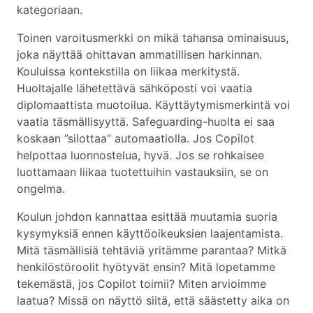
kategoriaan.
Toinen varoitusmerkki on mikä tahansa ominaisuus,
joka näyttää ohittavan ammatillisen harkinnan.
Kouluissa kontekstilla on liikaa merkitystä.
Huoltajalle lähetettävä sähköposti voi vaatia
diplomaattista muotoilua. Käyttäytymismerkintä voi
vaatia täsmällisyyttä. Safeguarding-huolta ei saa
koskaan ”silottaa” automaatiolla. Jos Copilot
helpottaa luonnostelua, hyvä. Jos se rohkaisee
luottamaan liikaa tuotettuihin vastauksiin, se on
ongelma.
Koulun johdon kannattaa esittää muutamia suoria
kysymyksiä ennen käyttöoikeuksien laajentamista.
Mitä täsmällisiä tehtäviä yritämme parantaa? Mitkä
henkilöstöroolit hyötyvät ensin? Mitä lopetamme
tekemästä, jos Copilot toimii? Miten arvioimme
laatua? Missä on näyttö siitä, että säästetty aika on