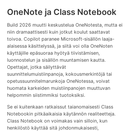
OneNote ja Class Notebook
Build 2026 muutti keskustelua OneNotesta, mutta ei
niin dramaattisesti kuin jotkut koulut saattavat
toivoa. Copilot paranee Microsoft-sisällön laaja-
alaisessa käsittelyssä, ja siitä voi olla OneNoten
käyttäjille epäsuoraa hyötyä tiivistämisen,
luonnostelun ja sisällön muuntamisen kautta.
Opettajat, jotka säilyttävät
suunnittelumuistiinpanoja, kokousmerkintöjä tai
opetussuunnitelmarunkoja OneNotessa, voivat
huomata karkeiden muistiinpanojen muuttuvan
helpommin siistimmiksi tuotoksiksi.
Se ei kuitenkaan ratkaissut taianomaisesti Class
Notebookin pitkäaikaisia käytännön realiteetteja.
Class Notebook on voimakas vain silloin, kun
henkilöstö käyttää sitä johdonmukaisesti,