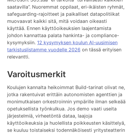
saatavilla”. Nuoremmat oppilaat, eri-ikäisten ryhmät,
safeguarding-rajoitteet ja paikalliset datapolitiikat
muovaavat kaikki sitä, mitä voidaan oikeasti
käyttää. Ennen käyttöoikeuksien laajentamista
johdon kannattaa palata hankinta- ja compliance-
kysymyksiin.
12 kysymyksen koulun AI-uusimisen
tarkistuslistamme vuodelle 2026
on tässä erityisen
relevantti.
Varoitusmerkit
Koulujen kannalta heikoimmat Build-tarinat olivat ne,
jotka rakentuivat erittäin autonomisten agenttien ja
monimutkaisen orkestroinnin ympärille ilman selkeää
opetuksellista työnkulkua. Jos demo vaati useita
järjestelmiä, virheetöntä dataa, laajoja
käyttöoikeuksia ja huolellista poikkeusten käsittelyä,
se kuuluu toistaiseksi todennäköisesti yritysteatterin