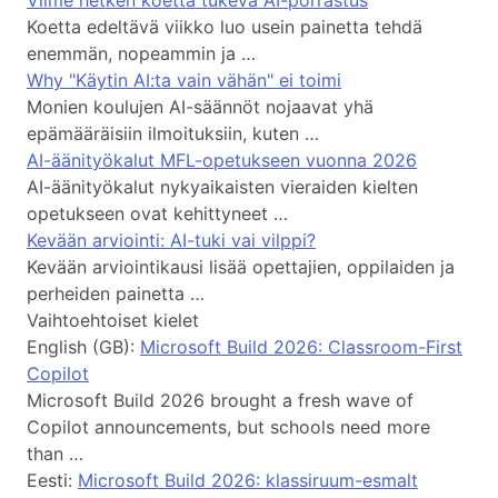
Viime hetken koetta tukeva AI-porrastus
Koetta edeltävä viikko luo usein painetta tehdä
enemmän, nopeammin ja …
Why "Käytin AI:ta vain vähän" ei toimi
Monien koulujen AI-säännöt nojaavat yhä
epämääräisiin ilmoituksiin, kuten …
AI-äänityökalut MFL-opetukseen vuonna 2026
AI-äänityökalut nykyaikaisten vieraiden kielten
opetukseen ovat kehittyneet …
Kevään arviointi: AI-tuki vai vilppi?
Kevään arviointikausi lisää opettajien, oppilaiden ja
perheiden painetta …
Vaihtoehtoiset kielet
English (GB):
Microsoft Build 2026: Classroom-First
Copilot
Microsoft Build 2026 brought a fresh wave of
Copilot announcements, but schools need more
than …
Eesti:
Microsoft Build 2026: klassiruum-esmalt