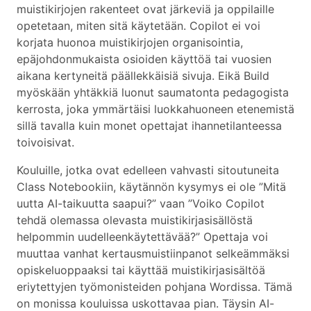
muistikirjojen rakenteet ovat järkeviä ja oppilaille
opetetaan, miten sitä käytetään. Copilot ei voi
korjata huonoa muistikirjojen organisointia,
epäjohdonmukaista osioiden käyttöä tai vuosien
aikana kertyneitä päällekkäisiä sivuja. Eikä Build
myöskään yhtäkkiä luonut saumatonta pedagogista
kerrosta, joka ymmärtäisi luokkahuoneen etenemistä
sillä tavalla kuin monet opettajat ihannetilanteessa
toivoisivat.
Kouluille, jotka ovat edelleen vahvasti sitoutuneita
Class Notebookiin, käytännön kysymys ei ole ”Mitä
uutta AI-taikuutta saapui?” vaan ”Voiko Copilot
tehdä olemassa olevasta muistikirjasisällöstä
helpommin uudelleenkäytettävää?” Opettaja voi
muuttaa vanhat kertausmuistiinpanot selkeämmäksi
opiskeluoppaaksi tai käyttää muistikirjasisältöä
eriytettyjen työmonisteiden pohjana Wordissa. Tämä
on monissa kouluissa uskottavaa pian. Täysin AI-