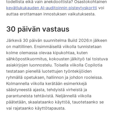
todellista eikä vain anekdoottista? Osastokohtainen
kevätlukukauden AI-auditoinnin pisteytyskortti
voi
auttaa erottamaan innostuksen vaikutuksesta.
30 päivän vastaus
Järkevä 30 päivän suunnitelma Build 2026:n jälkeen
on maltillinen. Ensimmäisellä viikolla tunnistetaan
kolme olemassa olevaa kipukohtaa, kuten
sähköpostikuormitus, kokousten jälkityö tai toistuva
asiakirjojen luonnostelu. Toisella viikolla Copilotia
testataan pienellä luotettujen työntekijöiden
ryhmällä opetuksen, hallinnon ja johdon rooleissa.
Kolmannella viikolla kerätään esimerkkejä
säästyneestä ajasta, tehdyistä virheistä ja
parantuneista tehtävistä. Neljännellä viikolla
päätetään, skaalataanko käyttöä, tauotetaanko se
vai rajataanko käyttötapausta.