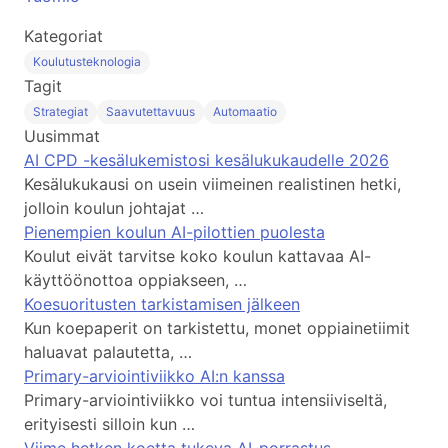
Kategoriat
Koulutusteknologia
Tagit
Strategiat
Saavutettavuus
Automaatio
Uusimmat
AI CPD -kesälukemistosi kesälukukaudelle 2026
Kesälukukausi on usein viimeinen realistinen hetki,
jolloin koulun johtajat …
Pienempien koulun AI-pilottien puolesta
Koulut eivät tarvitse koko koulun kattavaa AI-
käyttöönottoa oppiakseen, …
Koesuoritusten tarkistamisen jälkeen
Kun koepaperit on tarkistettu, monet oppiainetiimit
haluavat palautetta, …
Primary-arviointiviikko AI:n kanssa
Primary-arviointiviikko voi tuntua intensiiviseltä,
erityisesti silloin kun …