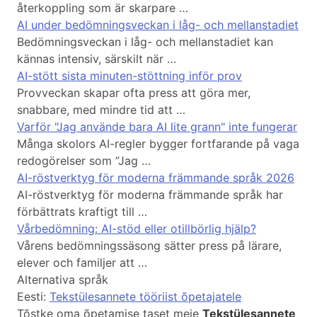
återkoppling som är skarpare …
AI under bedömningsveckan i låg- och mellanstadiet
Bedömningsveckan i låg- och mellanstadiet kan
kännas intensiv, särskilt när …
AI-stött sista minuten-stöttning inför prov
Provveckan skapar ofta press att göra mer,
snabbare, med mindre tid att …
Varför "Jag använde bara AI lite grann" inte fungerar
Många skolors AI-regler bygger fortfarande på vaga
redogörelser som ”Jag …
AI-röstverktyg för moderna främmande språk 2026
AI-röstverktyg för moderna främmande språk har
förbättrats kraftigt till …
Vårbedömning: AI-stöd eller otillbörlig hjälp?
Vårens bedömningssäsong sätter press på lärare,
elever och familjer att …
Alternativa språk
Eesti:
Tekstülesannete tööriist õpetajatele
Tõstke oma õpetamise taset meie
Tekstülesannete