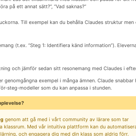
göra på ett annat sätt?”, “Vad saknas?”
 luckorna. Till exempel kan du behålla Claudes struktur men 
ang (t.ex. “Steg 1: Identifiera känd information”). Eleverna 
ttning och jämför sedan sitt resonemang med Claudes i efte
der genomgångna exempel i många ämnen. Claude snabbar 
-för-steg-modeller som du kan anpassa i stunden.
pplevelse?
ng
genom att gå med i vårt community av lärare som tar
ina klassrum. Med vår intuitiva plattform kan du automatiser
nlärning, och engagera dig med din klass som aldrig förr.