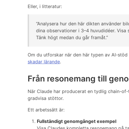
Eller, i litteratur:
“Analysera hur den här dikten använder bil
dina observationer i 3–4 huvudidéer. Visa s
Tänk högt medan du går framåt.”
Om du utforskar när den här typen av AI-stöd 
skadar lärande
.
Från resonemang till ge
När Claude har producerat en tydlig chain-o
gradvisa stöttor.
Ett arbetssätt är:
Fullständigt genomgånget exempel
Visa Claudes kompletta resonemang på tav