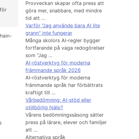
Provveckan skapar ofta press att
för
göra mer, snabbare, med mindre
tid att …
Varför "Jag använde bara AI lite
grann" inte fungerar
hain-
Många skolors AI-regler bygger
fortfarande på vaga redogörelser
som ”Jag …
AI-röstverktyg för moderna
främmande språk 2026
AI-röstverktyg för moderna
främmande språk har förbättrats
kraftigt till …
Vårbedömning: AI-stöd eller
otillbörlig hjälp?
Vårens bedömningssäsong sätter
press på lärare, elever och familjer
s
att …
Alternativa språk