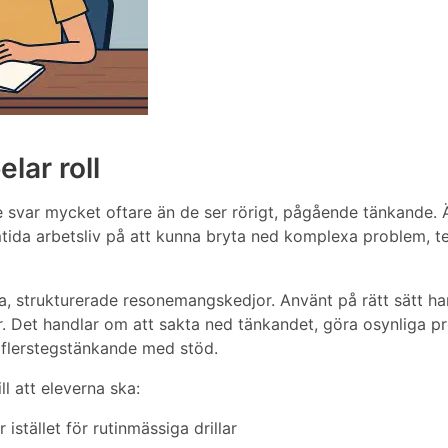
lar roll
de svar mycket oftare än de ser rörigt, pågående tänkande.
tida arbetsliv på att kunna bryta ned komplexa problem, t
, strukturerade resonemangskedjor. Använt på rätt sätt ha
r. Det handlar om att sakta ned tänkandet, göra osynliga p
a flerstegstänkande med stöd.
ll att eleverna ska:
istället för rutinmässiga drillar