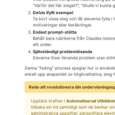
“Varför det här steget?”, “Skulle vi kunna 
Delvis ifyllt exempel
Ta bort vissa steg och låt eleverna fylla i
motiveringar eller beräkningar.
Endast prompt-stötta
Behåll bara rubrikerna från Claudes resonem
allt under.
Självständigt problemlösande
Eleverna löser liknande problem utan stö
Denna “fading”-process speglar hur vi använ
enkelt upp skapandet av högkvalitativa, steg
Redo att revolutionera din undervisningsu
Upptäck kraften i
Automatiserad Utbildni
tillbaka sin tid samtidigt som de berikar s
administrativa uppgifter, personifiera elevi