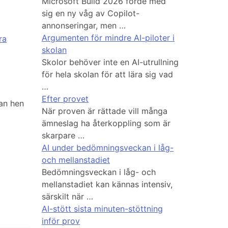
Microsoft Build 2026 förde med
sig en ny våg av Copilot-
annonseringar, men …
Argumenten för mindre AI-piloter i
ra
skolan
Skolor behöver inte en AI-utrullning
för hela skolan för att lära sig vad
…
Efter provet
an hen
När proven är rättade vill många
ämneslag ha återkoppling som är
skarpare …
AI under bedömningsveckan i låg-
och mellanstadiet
Bedömningsveckan i låg- och
mellanstadiet kan kännas intensiv,
särskilt när …
AI-stött sista minuten-stöttning
inför prov