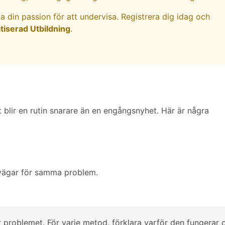
a din passion för att undervisa. Registrera dig idag och
iserad Utbildning
.
 blir en rutin snarare än en engångsnyhet. Här är några
svägar för samma problem.
är problemet. För varje metod, förklara varför den fungerar 