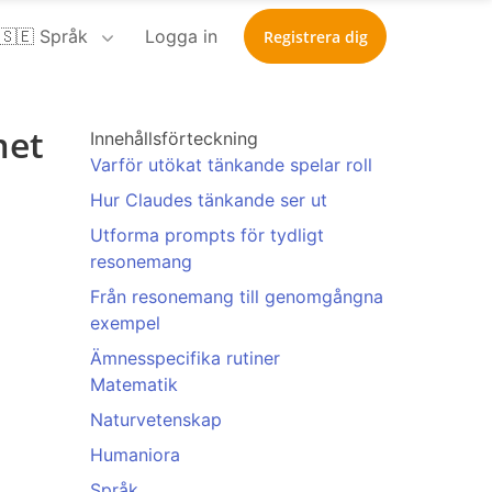
🇸🇪 Språk
Logga in
Registrera dig
met
Innehållsförteckning
Varför utökat tänkande spelar roll
Hur Claudes tänkande ser ut
Utforma prompts för tydligt
resonemang
Från resonemang till genomgångna
exempel
Ämnesspecifika rutiner
Matematik
Naturvetenskap
Humaniora
Språk