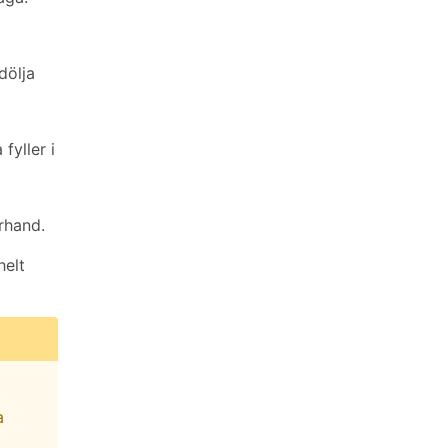
dölja
fyller i
rhand.
helt
a