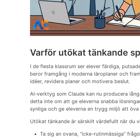
Varför utökat tänkande spe
I de flesta klassrum ser elever färdiga, putsa
beror framgång i moderna läroplaner och fram
idéer, revidera planer och motivera beslut.
AI-verktyg som Claude kan nu producera långa
detta inte om att ge eleverna snabba lösninga
synliga och ge eleverna en trygg miljö att öv
Utökat tänkande är särskilt värdefullt när du vi
Ta sig an ovana, “icke-rutinmässiga” frågor 