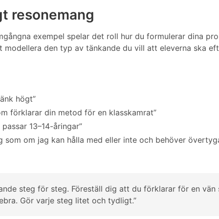
igt resonemang
gångna exempel spelar det roll hur du formulerar dina pr
t modellera den typ av tänkande du vill att eleverna ska eft
tänk högt”
som förklarar din metod för en klasskamrat”
passar 13–14-åringar”
teg som om jag kan hålla med eller inte och behöver övertyg
nde steg för steg. Föreställ dig att du förklarar för en vä
ra. Gör varje steg litet och tydligt.”