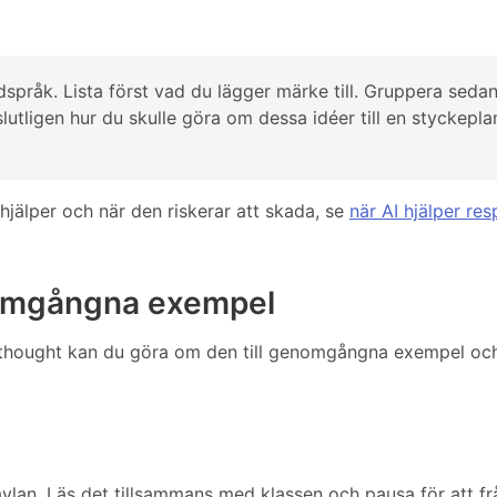
dspråk. Lista först vad du lägger märke till. Gruppera seda
lutligen hur du skulle göra om dessa idéer till en styckepla
hjälper och när den riskerar att skada, se
när AI hjälper res
nomgångna exempel
f-thought kan du göra om den till genomgångna exempel oc
lan. Läs det tillsammans med klassen och pausa för att fr