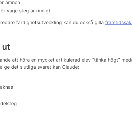
ler ämnen
ör varje steg är rimligt
bredare färdighetsutveckling kan du också gilla
framtidssäk
 ut
kande att höra en mycket artikulerad elev “tänka högt” med
ara ge det slutliga svaret kan Claude:
saknas
 delsteg