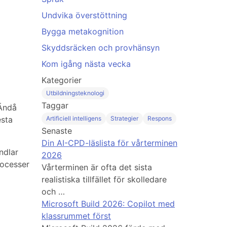
Undvika överstöttning
Bygga metakognition
Skyddsräcken och provhänsyn
Kom igång nästa vecka
Kategorier
Utbildningsteknologi
Taggar
 Ändå
esta
Artificiell intelligens
Strategier
Respons
Senaste
Din AI-CPD-läslista för vårterminen
ndlar
2026
rocesser
Vårterminen är ofta det sista
realistiska tillfället för skolledare
och …
Microsoft Build 2026: Copilot med
klassrummet först