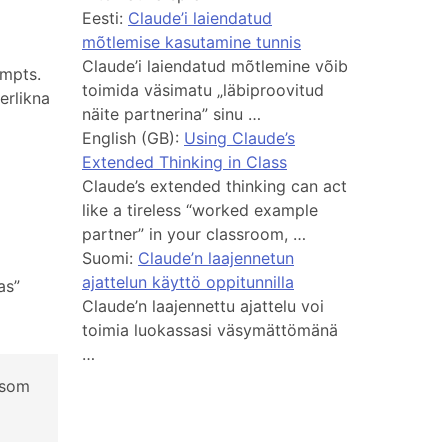
Eesti:
Claude’i laiendatud
mõtlemise kasutamine tunnis
Claude’i laiendatud mõtlemine võib
ompts.
toimida väsimatu „läbiproovitud
erlikna
näite partnerina” sinu …
English (GB):
Using Claude’s
Extended Thinking in Class
Claude’s extended thinking can act
like a tireless “worked example
partner” in your classroom, …
Suomi:
Claude’n laajennetun
ajattelun käyttö oppitunnilla
as”
Claude’n laajennettu ajattelu voi
toimia luokassasi väsymättömänä
…
n som