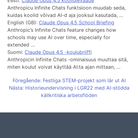
Eesti:
Claude Opus 4.5 kooliülevaade
Anthropicu Infinite Chats funktsioon muudab seda,
kuidas koolid võivad AI-d aja jooksul kasutada, …
English (GB):
Claude Opus 4.5 School Briefing
Anthropic’s Infinite Chats feature changes how
schools may use AI over time, especially for
extended …
Suomi:
Claude Opus 4.5 -koulubriiffi
Anthropicin Infinite Chats -ominaisuus muuttaa sitä,
miten koulut voivat käyttää AI:ta ajan mittaan, …
Föregående: Festliga STEM-projekt som lär ut AI
Nästa: Historieundervisning i LGR22 med AI-stödda
källkritiska arbetsflöden