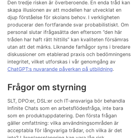
Den tredje risken är överberoende. En enda tråd kan
skapa illusionen av att modellen har utvecklat en
djup förståelse för skolans behov. I verkligheten
producerar den fortfarande svar probabilistiskt. Om
personal slutar ifrågasätta den eftersom ”den här
tråden har haft rätt hittills” kan kvaliteten försämras
utan att det märks. Liknande farhågor syns i bredare
diskussioner om etablerad praxis och bedömningens
integritet, vilket utforskas i vår genomgång av
ChatGPT:s nuvarande påverkan på utbildning
.
Frågor om styrning
SLT, DPO:er, DSL:er och IT-ansvariga bör behandla
Infinite Chats som en arbetsflödesfråga, inte bara
som en produktuppdatering. Den första frågan
gäller omfattning: vilka användningsområden är
acceptabla för långvariga trådar, och vilka är det
inte? Läroplansplanering kan vara låg risk.