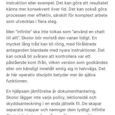
instruktion eller exempel. Det kan göra att resultatet
känns mer konsekvent över tid. Det kan också göra
processen mer effektiv, särskilt för komplext arbete
som utvecklas i flera steg.
Men ”infinite” ska inte tolkas som ”använd en chatt
till allt”. Skolor bör motstå den vanan tidigt. En
mycket lång tråd kan bli rörig, med föråldrade
antaganden blandade med nyare instruktioner. Det
kan också bli svårare att kontrollera var ett
påstående kom ifrån, vilken version som godkändes
eller om känsligt innehåll smög sig in halvvägs. Det
är här operativ disciplin betyder mer än själva
funktionen.
En hjälpsam jämförelse är dokumenthantering.
Skolor lägger inte varje policy, lektionsidé och
skyddsanteckning i en enda jättelik fil. De skapar
separata mappar och namnger dem tydligt. Infinite