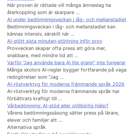
När proven är rättade vill många ämneslag ha
återkoppling som är skarpare …
AI under bedömningsveckan i låg- och mellanstadiet
Bedömningsveckan i låg- och mellanstadiet kan
kännas intensiv, särskilt när …
AI-stött sista minuten-stöttning inför prov
Provveckan skapar ofta press att göra mer,
snabbare, med mindre tid att …
Varför "Jag använde bara AI lite grann" inte fungerar
Många skolors AI-regler bygger fortfarande på vaga
redogörelser som ”Jag …
AI-röstverktyg för moderna främmande språk 2026
AI-röstverktyg för moderna främmande språk har
förbättrats kraftigt till …
Vårbedömning: AI-stöd eller otillbörlig hjälp?
Vårens bedömningssäsong sätter press på lärare,
elever och familjer att …
Alternativa språk