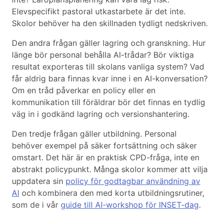
Elevspecifikt pastoral utkastarbete är det inte.
Skolor behöver ha den skillnaden tydligt nedskriven.
Den andra frågan gäller lagring och granskning. Hur
länge bör personal behålla AI-trådar? Bör viktiga
resultat exporteras till skolans vanliga system? Vad
får aldrig bara finnas kvar inne i en AI-konversation?
Om en tråd påverkar en policy eller en
kommunikation till föräldrar bör det finnas en tydlig
väg in i godkänd lagring och versionshantering.
Den tredje frågan gäller utbildning. Personal
behöver exempel på säker fortsättning och säker
omstart. Det här är en praktisk CPD-fråga, inte en
abstrakt policypunkt. Många skolor kommer att vilja
uppdatera sin
policy för godtagbar användning av
AI
och kombinera den med korta utbildningsrutiner,
som de i vår
guide till AI-workshop för INSET-dag
.