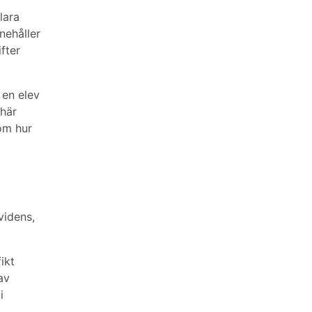
lara
nehåller
fter
 en elev
 här
 om hur
videns,
ikt
av
i