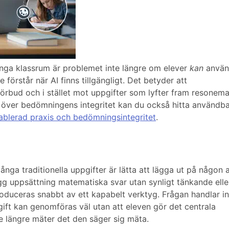
nga klassrum är problemet inte längre om elever
kan
använ
förstår när AI finns tillgängligt. Det betyder att
bud och i stället mot uppgifter som lyfter fram resonema
över bedömningens integritet kan du också hitta användba
blerad praxis och bedömningsintegritet
.
ånga traditionella uppgifter är lätta att lägga ut på någon 
g uppsättning matematiska svar utan synligt tänkande elle
oduceras snabbt av ett kapabelt verktyg. Frågan handlar in
ift kan genomföras väl utan att eleven gör det centrala
te längre mäter det den säger sig mäta.