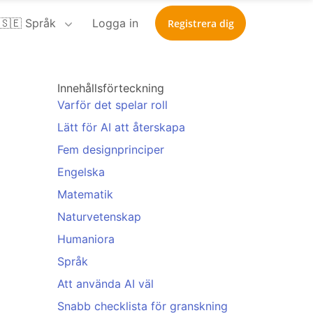
🇸🇪 Språk
Logga in
Registrera dig
Innehållsförteckning
Varför det spelar roll
Lätt för AI att återskapa
Fem designprinciper
Engelska
Matematik
Naturvetenskap
Humaniora
Språk
Att använda AI väl
Snabb checklista för granskning