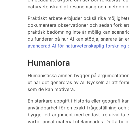
naturvetenskapligt resonemang och metodol
Praktiskt arbete erbjuder också rika möjlighe
dokumentera observationer och sedan förklara d
praktisk bedömning inte är möjlig kan scenar
du funderar på hur AI kan stödja, snarare än e
avancerad AI för naturvetenskaplig forskning 
Humaniora
Humanistiska ämnen bygger på argumentation,
ut när det genereras av AI. Nyckeln är att för
som de kan motivera.
En starkare uppgift i historia eller geografi k
användbarhet för en exakt frågeställning och 
bygger ett argument med endast tre utvalda ev
varför annat material utelämnades. Detta belön