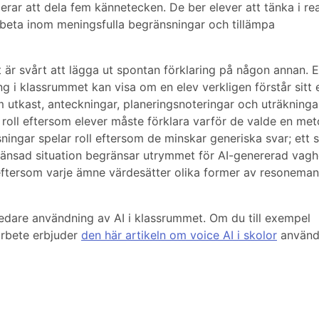
erar att dela fem kännetecken. De ber elever att tänka i rea
rbeta inom meningsfulla begränsningar och tillämpa
 är svårt att lägga ut spontan förklaring på någon annan. E
g i klassrummet kan visa om en elev verkligen förstår sitt 
m utkast, anteckningar, planeringsnoteringar och uträkninga
r roll eftersom elever måste förklara varför de valde en met
ningar spelar roll eftersom de minskar generiska svar; ett s
gränsad situation begränsar utrymmet för AI-genererad vagh
 eftersom varje ämne värdesätter olika former av resoneman
edare användning av AI i klassrummet. Om du till exempel
arbete erbjuder
den här artikeln om voice AI i skolor
använd