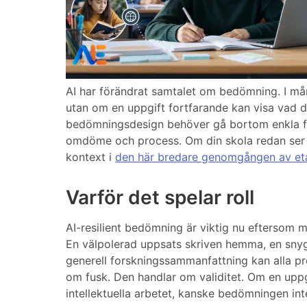
AI har förändrat samtalet om bedömning. I må
utan om en uppgift fortfarande kan visa vad de 
bedömningsdesign behöver gå bortom enkla för
omdöme och process. Om din skola redan ser 
kontext i
den här bredare genomgången av eta
Varför det spelar roll
AI-resilient bedömning är viktig nu eftersom m
En välpolerad uppsats skriven hemma, en snyg
generell forskningssammanfattning kan alla pr
om fusk. Den handlar om validitet. Om en uppg
intellektuella arbetet, kanske bedömningen in