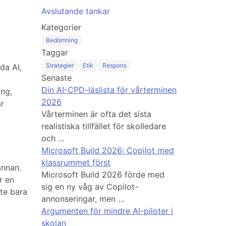
Avslutande tankar
Kategorier
Bedömning
Taggar
Strategier
Etik
Respons
da AI,
Senaste
Din AI-CPD-läslista för vårterminen
ng,
2026
r
Vårterminen är ofta det sista
realistiska tillfället för skolledare
och …
Microsoft Build 2026: Copilot med
klassrummet först
annan.
Microsoft Build 2026 förde med
r en
sig en ny våg av Copilot-
te bara
annonseringar, men …
Argumenten för mindre AI-piloter i
skolan