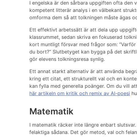
I engelska är den sårbara uppgiften ofta den
kompetent litterär analys i en välbekant struktu
omforma dem så att tolkningen måste ägas oc
Ett effektivt arbetssätt är att dela upp uppgif
klassrummet, sedan skriva en fokuserad tolkni
kort muntligt försvar med frågor som: ”Varför p
du bort?” Slutbetyget kan bygga på det skriftl
gör elevens tolkningsresa synlig.
Ett annat starkt alternativ är att använda beg
kring ett citat, ett strukturellt val och en kont
kan fylla med generella poänger. Om du vill att e
här artikeln om kritik och remix av AI-poesi
hu
Matematik
I matematik räcker inte längre enbart slutsvar
felaktiga sådana. Det gör metod, val och felan