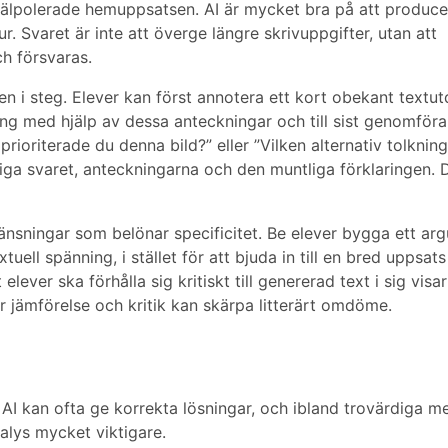
 välpolerade hemuppsatsen. AI är mycket bra på att produce
r. Svaret är inte att överge längre skrivuppgifter, utan att
h försvaras.
ten i steg. Elever kan först annotera ett kort obekant textut
ng med hjälp av dessa anteckningar och till sist genomföra
rioriterade du denna bild?” eller ”Vilken alternativ tolknin
iga svaret, anteckningarna och den muntliga förklaringen. 
ränsningar som belönar specificitet. Be elever bygga ett ar
extuell spänning, i stället för att bjuda in till en bred uppsat
lever ska förhålla sig kritiskt till genererad text i sig visa
r jämförelse och kritik kan skärpa litterärt omdöme.
. AI kan ofta ge korrekta lösningar, och ibland trovärdiga m
alys mycket viktigare.