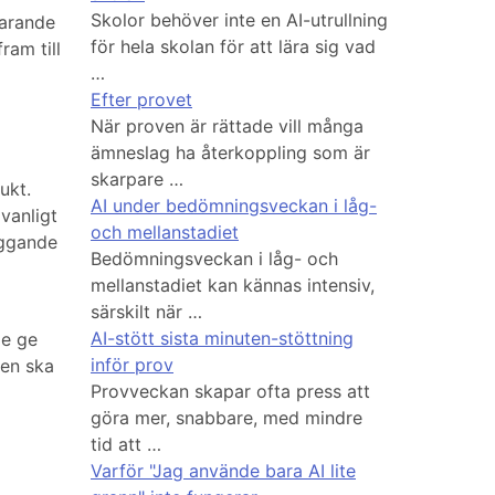
Skolor behöver inte en AI-utrullning
farande
för hela skolan för att lära sig vad
ram till
…
Efter provet
När proven är rättade vill många
ämneslag ha återkoppling som är
skarpare …
ukt.
AI under bedömningsveckan i låg-
vanligt
och mellanstadiet
iggande
Bedömningsveckan i låg- och
mellanstadiet kan kännas intensiv,
särskilt när …
AI-stött sista minuten-stöttning
le ge
inför prov
den ska
Provveckan skapar ofta press att
göra mer, snabbare, med mindre
tid att …
Varför "Jag använde bara AI lite