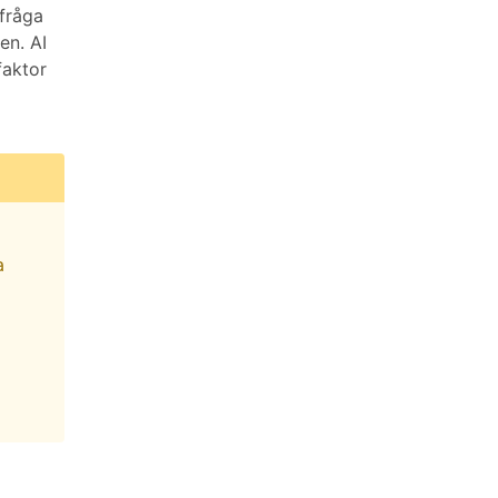
 fråga
en. AI
faktor
a