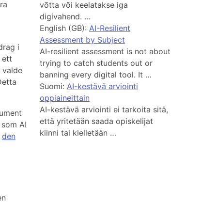
ra
võtta või keelatakse iga
digivahend. …
English (GB):
AI-Resilient
Assessment by Subject
drag i
AI-resilient assessment is not about
 ett
trying to catch students out or
g valde
banning every digital tool. It …
Detta
Suomi:
AI-kestävä arviointi
oppiaineittain
AI-kestävä arviointi ei tarkoita sitä,
gument
että yritetään saada opiskelijat
s som AI
kiinni tai kielletään …
r
den
en