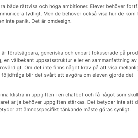
evara både rättvisa och höga ambitioner. Elever behöver fort
ommunicera tydligt. Men de behöver också visa hur de kom f
en inte panik. Det är omdesign.
de är förutsägbara, generiska och enbart fokuserade på prod
, en välbekant uppsatsstruktur eller en sammanfattning av 
rovärdigt. Om det inte finns något krav på att visa mellanl
 följdfråga blir det svårt att avgöra om eleven gjorde det
unna klistra in uppgiften i en chatbot och få något som skul
ret är ja behöver uppgiften stärkas. Det betyder inte att 
etyder att ämnesspecifikt tänkande måste göras synligt.