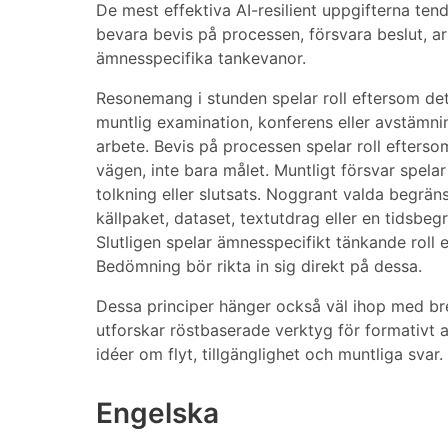
De mest effektiva AI-resilient uppgifterna tend
bevara bevis på processen, försvara beslut, a
ämnesspecifika tankevanor.
Resonemang i stunden spelar roll eftersom det
muntlig examination, konferens eller avstämnin
arbete. Bevis på processen spelar roll efterso
vägen, inte bara målet. Muntligt försvar spela
tolkning eller slutsats. Noggrant valda begräns
källpaket, dataset, textutdrag eller en tidsbe
Slutligen spelar ämnesspecifikt tänkande roll
Bedömning bör rikta in sig direkt på dessa.
Dessa principer hänger också väl ihop med br
utforskar röstbaserade verktyg för formativt 
idéer om flyt, tillgänglighet och muntliga svar.
Engelska