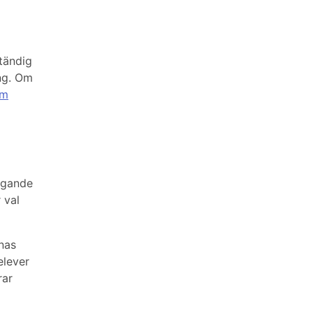
ständig
ng. Om
om
ygande
 val
rnas
elever
rar