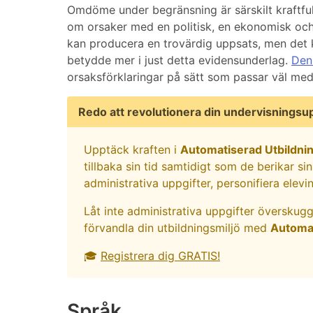
Omdöme under begränsning är särskilt kraftfull
om orsaker med en politisk, en ekonomisk och 
kan producera en trovärdig uppsats, men det ka
betydde mer i just detta evidensunderlag.
Den 
orsaksförklaringar på sätt som passar väl med
Redo att revolutionera din undervisningsu
Upptäck kraften i
Automatiserad Utbildni
tillbaka sin tid samtidigt som de berikar s
administrativa uppgifter, personifiera elevi
Låt inte administrativa uppgifter överskugg
förvandla din utbildningsmiljö med
Automat
🎓
Registrera dig GRATIS!
Språk