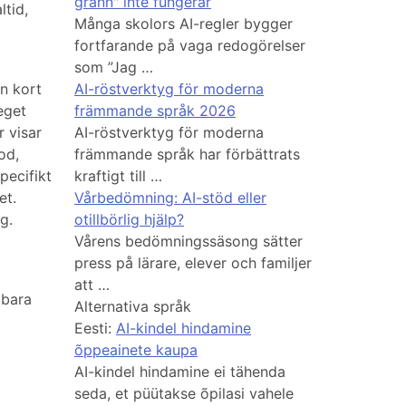
grann" inte fungerar
ltid,
Många skolors AI-regler bygger
fortfarande på vaga redogörelser
som ”Jag …
n kort
AI-röstverktyg för moderna
eget
främmande språk 2026
r visar
AI-röstverktyg för moderna
od,
främmande språk har förbättrats
pecifikt
kraftigt till …
et.
Vårbedömning: AI-stöd eller
g.
otillbörlig hjälp?
Vårens bedömningssäsong sätter
press på lärare, elever och familjer
att …
bara
Alternativa språk
Eesti:
AI-kindel hindamine
õppeainete kaupa
AI-kindel hindamine ei tähenda
seda, et püütakse õpilasi vahele