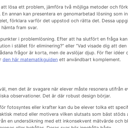
tt lösa ett problem, jämföra två möjliga metoder och förk
or. En annan kan presentera en genomarbetad lösning som in
 felet, förklara varför det uppstod och rätta det. Dessa uppgi
 hämta fram svar.
unkter i problemlösning. Efter att ha slutfört en fråga kan
tion i stället för eliminering?” eller ”Vad visade dig att den
ådana frågor är korta, men de avslöjar djup. För fler idéer
är
den här matematikguiden
ett användbart komplement.
väl, men det är svagare när elever måste resonera utifrån e
iska observationer. Det är där robust design börjar.
för fotosyntes eller krafter kan du be elever tolka ett specif
raktisk metod eller motivera vilken slutsats som bäst stöds 
t från en undersökning med ett inkonsekvent mätvärde och bl
epas eller behållas. Deras svar bör innehålla både