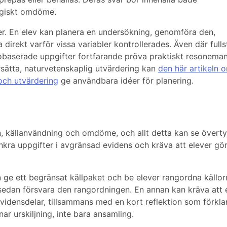
ogiskt omdöme.
ter. En elev kan planera en undersökning, genomföra den,
irekt varför vissa variabler kontrollerades. Även där full
iobaserade uppgifter fortfarande pröva praktiskt resonema
rsätta, naturvetenskaplig utvärdering kan
den här artikeln 
och utvärdering
ge användbara idéer för planering.
 källanvändning och omdöme, och allt detta kan se övert
ankra uppgifter i avgränsad evidens och kräva att elever gör
an ge ett begränsat källpaket och be elever rangordna källo
sedan försvara den rangordningen. En annan kan kräva att 
idensdelar, tillsammans med en kort reflektion som förkla
ar urskiljning, inte bara ansamling.