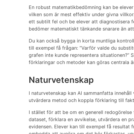
En robust matematikbedömning kan be elever a
vilken som är mest effektiv under givna villk
ett subtilt fel och be elever att diagnostisera
bedömer matematiskt tänkande snarare än att
Du kan också bygga in korta muntliga kontrollp
till exempel få frågan: ”Varför valde du substitu
grafen inte kunde representera situationen?” S
förklaringar och metoder kan göras centrala 
Naturvetenskap
I naturvetenskap kan AI sammanfatta innehåll 
utvärdera metod och koppla förklaring till fakt
I stället för att be om en generell redogörelse 
dataset, förklara en avvikelse, utvärdera en p
evidensen. Elever kan till exempel få resulta
ombedda att avgöra om det bör förkastas, uppr