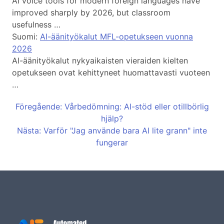
AI voice tools for modern foreign languages have
improved sharply by 2026, but classroom
usefulness …
Suomi:
AI-äänityökalut MFL-opetukseen vuonna
2026
AI-äänityökalut nykyaikaisten vieraiden kielten
opetukseen ovat kehittyneet huomattavasti vuoteen
…
Föregående: Vårbedömning: AI-stöd eller otillbörlig
hjälp?
Nästa: Varför "Jag använde bara AI lite grann" inte
fungerar