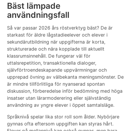
Bäst lämpade
användningsfall
Så var passar 2026 års röstverktyg bäst? De är
starkast för äldre lågstadieelever och elever i
sekundärutbildning när uppgifterna är korta,
strukturerade och nära kopplade till aktuellt
klassrumsinnehåll. De fungerar väl för
uttalsrepetition, transaktionella dialoger,
självförtroendeskapande uppvärmningar och
upprepad övning av välbekanta meningsmönster. De
är mindre tillförlitliga för nyanserad spontan
diskussion, förberedelse inför bedömning med höga
insatser utan lärarmoderering eller självständig
användning av yngre elever i öppet samtalsläge.
Språknivå spelar lika stor roll som ålder. Nybörjare
gynnas ofta eftersom uppgiften kan styras hårt.
Elever på mellannivå kan också gynnas, men bara