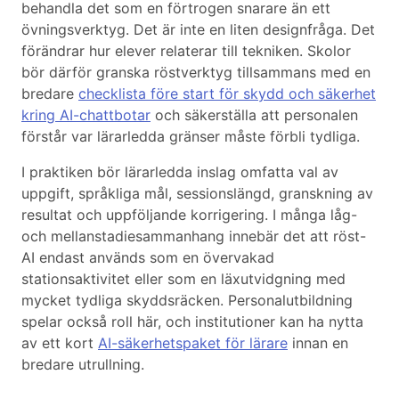
behandla det som en förtrogen snarare än ett
övningsverktyg. Det är inte en liten designfråga. Det
förändrar hur elever relaterar till tekniken. Skolor
bör därför granska röstverktyg tillsammans med en
bredare
checklista före start för skydd och säkerhet
kring AI-chattbotar
och säkerställa att personalen
förstår var lärarledda gränser måste förbli tydliga.
I praktiken bör lärarledda inslag omfatta val av
uppgift, språkliga mål, sessionslängd, granskning av
resultat och uppföljande korrigering. I många låg-
och mellanstadiesammanhang innebär det att röst-
AI endast används som en övervakad
stationsaktivitet eller som en läxutvidgning med
mycket tydliga skyddsräcken. Personalutbildning
spelar också roll här, och institutioner kan ha nytta
av ett kort
AI-säkerhetspaket för lärare
innan en
bredare utrullning.