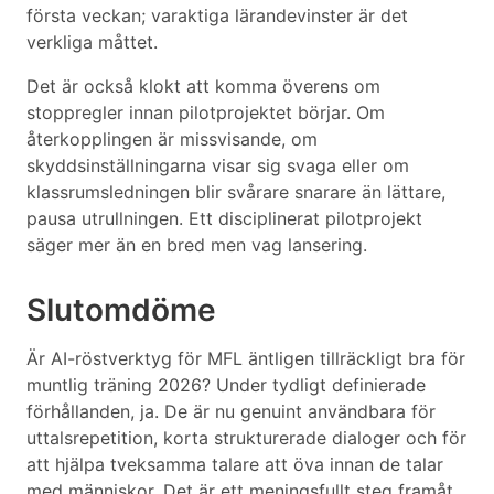
första veckan; varaktiga lärandevinster är det
verkliga måttet.
Det är också klokt att komma överens om
stoppregler innan pilotprojektet börjar. Om
återkopplingen är missvisande, om
skyddsinställningarna visar sig svaga eller om
klassrumsledningen blir svårare snarare än lättare,
pausa utrullningen. Ett disciplinerat pilotprojekt
säger mer än en bred men vag lansering.
Slutomdöme
Är AI-röstverktyg för MFL äntligen tillräckligt bra för
muntlig träning 2026? Under tydligt definierade
förhållanden, ja. De är nu genuint användbara för
uttalsrepetition, korta strukturerade dialoger och för
att hjälpa tveksamma talare att öva innan de talar
med människor. Det är ett meningsfullt steg framåt.