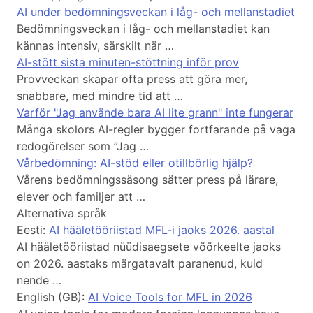
AI under bedömningsveckan i låg- och mellanstadiet
Bedömningsveckan i låg- och mellanstadiet kan
kännas intensiv, särskilt när …
AI-stött sista minuten-stöttning inför prov
Provveckan skapar ofta press att göra mer,
snabbare, med mindre tid att …
Varför "Jag använde bara AI lite grann" inte fungerar
Många skolors AI-regler bygger fortfarande på vaga
redogörelser som ”Jag …
Vårbedömning: AI-stöd eller otillbörlig hjälp?
Vårens bedömningssäsong sätter press på lärare,
elever och familjer att …
Alternativa språk
Eesti:
AI hääletööriistad MFL-i jaoks 2026. aastal
AI hääletööriistad nüüdisaegsete võõrkeelte jaoks
on 2026. aastaks märgatavalt paranenud, kuid
nende …
English (GB):
AI Voice Tools for MFL in 2026