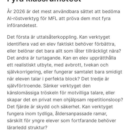
År 2026 är det mest användbara sättet att bedöma
AI-röstverktyg för MFL att pröva dem mot fyra
införandetest.
Det första är uttalsåterkoppling. Kan verktyget
identifiera vad en elev faktiskt behöver förbättra,
eller belönar det bara allt som låter tillräckligt nära?
Det andra är turtagande. Kan en elev upprätthålla
ett realistiskt utbyte, med avbrott, tvekan och
självkorrigering, eller fungerar samtalet bara smidigt
när eleven talar i perfekta block? Det tredje är
självförtroende. Sänker verktyget den
känslomässiga tröskeln för motvilliga talare, eller
skapar det en privat men ohjälpsam repetitionsloop?
Det fjärde är skydd och säkerhet. Kan verktyget
fungera inom tydliga, åldersanpassade ramar,
särskilt för yngre elever som fortfarande behöver
lärarledd struktur?