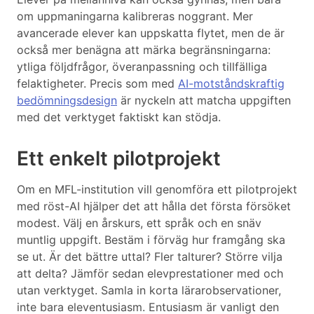
om uppmaningarna kalibreras noggrant. Mer
avancerade elever kan uppskatta flytet, men de är
också mer benägna att märka begränsningarna:
ytliga följdfrågor, överanpassning och tillfälliga
felaktigheter. Precis som med
AI-motståndskraftig
bedömningsdesign
är nyckeln att matcha uppgiften
med det verktyget faktiskt kan stödja.
Ett enkelt pilotprojekt
Om en MFL-institution vill genomföra ett pilotprojekt
med röst-AI hjälper det att hålla det första försöket
modest. Välj en årskurs, ett språk och en snäv
muntlig uppgift. Bestäm i förväg hur framgång ska
se ut. Är det bättre uttal? Fler talturer? Större vilja
att delta? Jämför sedan elevprestationer med och
utan verktyget. Samla in korta lärarobservationer,
inte bara eleventusiasm. Entusiasm är vanligt den