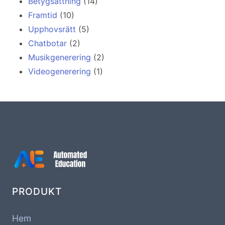
Betygsättning
(14)
Framtid
(10)
Upphovsrätt
(5)
Chatbotar
(2)
Musikgenerering
(2)
Videogenerering
(1)
PRODUKT
Hem