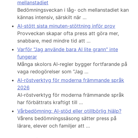
mellanstadiet
Bedömningsveckan i låg- och mellanstadiet kan
kännas intensiv, särskilt när …
AI-stött sista minuten-stöttning inför prov
Provveckan skapar ofta press att göra mer,
snabbare, med mindre tid att …
Varför "Jag använde bara AI lite grann" inte
fungerar
Många skolors AI-regler bygger fortfarande på
vaga redogörelser som ”Jag …
AI-röstverktyg för moderna främmande språk
2026
AI-röstverktyg för moderna främmande språk
har förbättrats kraftigt till …
Vårbedömning: AI-stöd eller otillbörlig hjälp?
Vårens bedömningssäsong sätter press på
lärare, elever och familjer att …