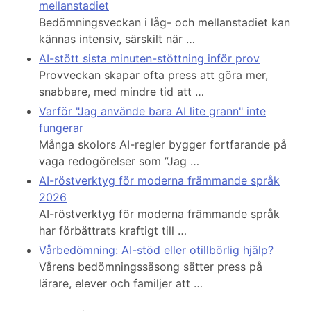
mellanstadiet
Bedömningsveckan i låg- och mellanstadiet kan
kännas intensiv, särskilt när …
AI-stött sista minuten-stöttning inför prov
Provveckan skapar ofta press att göra mer,
snabbare, med mindre tid att …
Varför "Jag använde bara AI lite grann" inte
fungerar
Många skolors AI-regler bygger fortfarande på
vaga redogörelser som ”Jag …
AI-röstverktyg för moderna främmande språk
2026
AI-röstverktyg för moderna främmande språk
har förbättrats kraftigt till …
Vårbedömning: AI-stöd eller otillbörlig hjälp?
Vårens bedömningssäsong sätter press på
lärare, elever och familjer att …